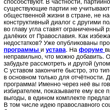
способствуют. В частности, партийн
существующие партии не учитывают
общественной жизни в стране, не н
конструктивный диалог с другими п
во главу угла ставят ограниченный 
далёких от Православия. Как избеж
недостатков? Уже опубликованы пр
программы
и
устава
. На
форуме
в
неправильно, что можно добавить. 
забудьте рассмотреть и другой (упо
С уставом закончите быстро, это ти
в основном только для отчётности. 
программа! Именно через неё вы го
избирателем, показываете ему все 
выгоды, в едином комплекте предла
В том числе идею православного со