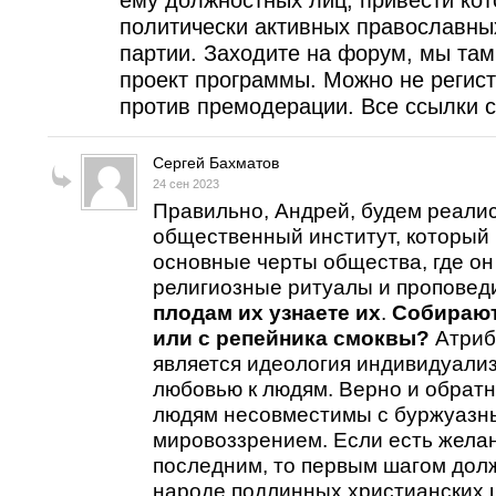
ему должностных лиц, привести кот
политически активных православны
партии. Заходите на форум, мы та
проект программы. Можно не регист
против премодерации. Все ссылки с
Сергей Бахматов
24 сен 2023
Правильно, Андрей, будем реалис
общественный институт, который
основные черты общества, где он
религиозные ритуалы и проповеди
плодам их узнаете их
.
Собирают
или с репейника смоквы?
Атриб
является идеология индивидуали
любовью к людям. Верно и обратно
людям несовместимы с буржуазн
мировоззрением. Если есть желан
последним, то первым шагом дол
народе подлинных христианских 