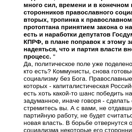
много сил, времени и в конечном 
сторонников православного социа
вторых, тропинка к православном
протоптана принятием закона о н
есть и наработки депутатов Госду
КПРФ, в плане поправок к этому з
надеяться, что и партия власти вн
процесс.
"
Да, политическое поле уже поделено
кто есть? Коммунисты, снова готовы
социализму без Бога. Православные
которых - капиталистическая Россий
есть хоть какой-то шанс победить н
задуманное, иначе говоря - сделать 
стремитесь вы. А с вами, не отдавш
партийную работу, не будет считатьс
новая власть. В борьбе отвернутся 
социализма некоторые его сторонни