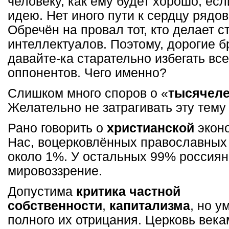
человеку, как ему будет хорошо, ес
идею. Нет иного пути к сердцу рядо
Обречён на провал тот, кто делает с
интеллектуалов. Поэтому, дорогие б
давайте-ка старательно избегать все
оппонентов. Чего именно?
Слишком много споров о «
тысячеле
Желательно не затрагивать эту тему
Рано говорить о
христианской
эконо
Нас, воцерковлённых православных 
около 1%. У остальных 99% россиян
мировоззрение.
Допустима
критика частной
собственности
,
капитализма
, но у
полного их отрицания. Церковь век