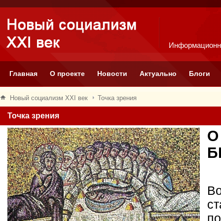
Информационн
Главная
О проекте
Новости
Актуально
Блоги
Новый социализм XXI век
Точка зрения
Точка зрения
О
Б
Во
ст
по