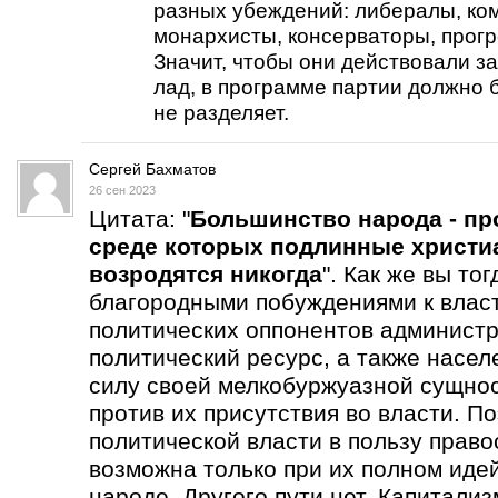
разных убеждений: либералы, ко
монархисты, консерваторы, прогре
Значит, чтобы они действовали за
лад, в программе партии должно б
не разделяет.
Сергей Бахматов
26 сен 2023
Цитата: "
Большинство народа - пр
среде которых подлинные христи
возродятся никогда
". Как же вы то
благородными побуждениями к влас
политических оппонентов администр
политический ресурс, а также насел
силу своей мелкобуржуазной сущнос
против их присутствия во власти. П
политической власти в пользу прав
возможна только при их полном иде
народе. Другого пути нет. Капитали