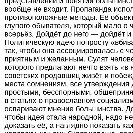
представлений и понятий большинст
вообще не входит. Пропаганда испо
противоположные методы. Её объек
глупого обывателя, который мало о
всерьёз. Дойдёт до него — дойдёт и
Политическую идею попросту «вбив
так, чтобы она ассоциировалась с ч
приятным и желанным. Сулят челове
которого предлагают нечто взять «в 
советских продавщиц живёт и побеж
места сомнениям, все утверждения
простыми, бесспорными, общеприня
в статьях о православном социализ
оспаривают мнение большинства. До
чтобы идея стала народной, надо не
доказать её, а наглядно показать к