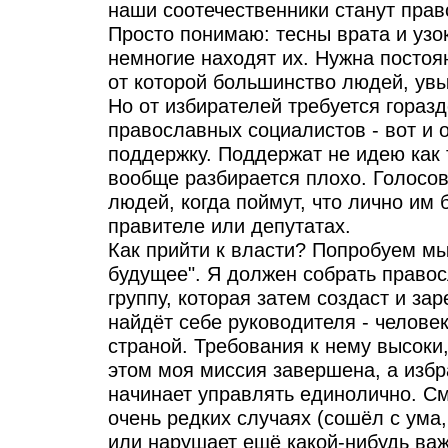
наши соотечественники станут пра
Просто понимаю: тесны врата и узок
немногие находят их. Нужна постоя
от которой большинство людей, увы
Но от избирателей требуется гораз
православных социалистов - вот и
поддержку. Поддержат не идею как 
вообще разбирается плохо. Голосов
людей, когда поймут, что лично им
правителе или депутатах.
Как прийти к власти? Попробуем мы
будущее". Я должен собрать право
группу, которая затем создаст и за
найдёт себе руководителя - человек
страной. Требования к нему высоки,
этом моя миссия завершена, а изб
начинает управлять единолично. См
очень редких случаях (сошёл с ум
или нарушает ещё какой-нибудь ва