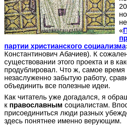
20
но
не
«
п
партии христианского социализма
Константинович Абачиев). К сожален
существовании этого проекта и в как
продублировал. Что ж, самое время
незаслуженно забытую работу, сравн
объединить все полезные идеи.
Как читатель уже догадался, я обр
к
православным
социалистам. Впос
присоединиться люди разных убежде
здесь понятнее именно верующим.