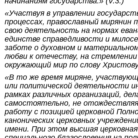
начинаниям государства.» (V.3.)
«Участвуя в управлении государст
процессах, православный мирянин 
свою деятельность на нормах еван
единстве справедливости и милосерд
заботе о духовном и материальном
любви к отечеству, на стремлени
окружающий мир по слову Христову.»
«В то же время миряне, участвующ
или политической деятельности ин
рамках различных организаций, де
самостоятельно, не отождествляя
работу с позицией церковной Полн
канонических церковных учреждени
имени. При этом высшая церковная
специального благословения на по