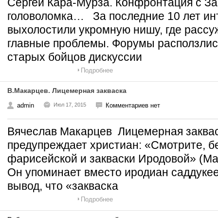
Сергей Кара-Мурза. Конфронтация с З
головоломка… За последние 10 лет ин
выхолостили укромную нишу, где расс
главные проблемы. Форумы расползлись
старых бойцов дискуссии
Подробнее
В.Макарцев. Лицемерная закваска
admin
Июл 17, 2015
Комментариев нет
Вячеслав Макарцев Лицемерная закв
предупреждает христиан: «Смотрите, б
фарисейской и закваски Иродовой» (Мар
Он упоминает вместо иродиан саддукеев
вывод, что «закваска
Подробнее