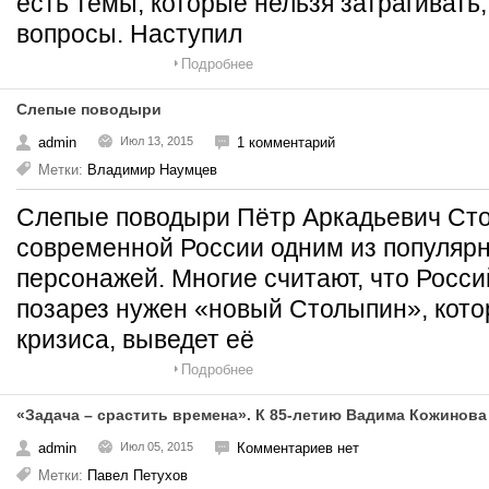
есть темы, которые нельзя затрагивать
вопросы. Наступил
Подробнее
Слепые поводыри
admin
Июл 13, 2015
1 комментарий
Метки:
Владимир Наумцев
Слепые поводыри Пётр Аркадьевич Сто
современной России одним из популяр
персонажей. Многие считают, что Росс
позарез нужен «новый Столыпин», кото
кризиса, выведет её
Подробнее
«Задача – срастить времена». К 85-летию Вадима Кожинова
admin
Июл 05, 2015
Комментариев нет
Метки:
Павел Петухов