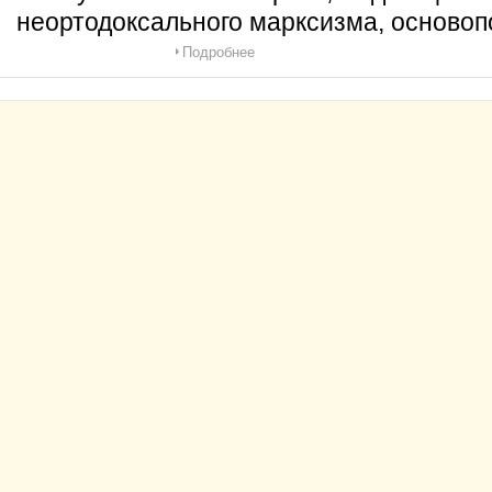
неортодоксального марксизма, осново
Подробнее