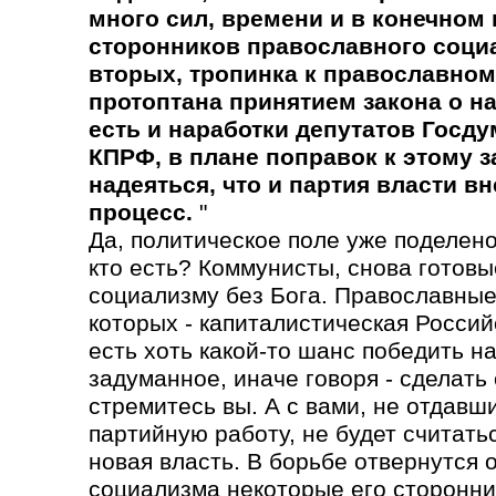
много сил, времени и в конечном 
сторонников православного социа
вторых, тропинка к православном
протоптана принятием закона о н
есть и наработки депутатов Госду
КПРФ, в плане поправок к этому з
надеяться, что и партия власти вн
процесс.
"
Да, политическое поле уже поделено
кто есть? Коммунисты, снова готовы
социализму без Бога. Православные
которых - капиталистическая Россий
есть хоть какой-то шанс победить н
задуманное, иначе говоря - сделать 
стремитесь вы. А с вами, не отдавш
партийную работу, не будет считатьс
новая власть. В борьбе отвернутся 
социализма некоторые его сторонни