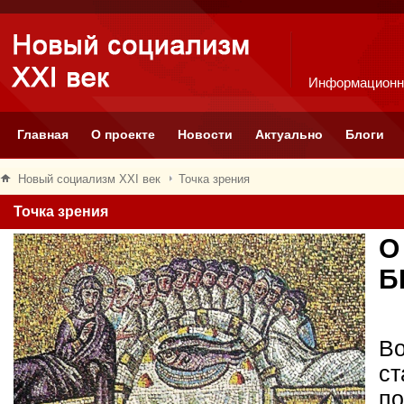
Информационн
Главная
О проекте
Новости
Актуально
Блоги
Новый социализм XXI век
Точка зрения
Точка зрения
О
Б
Во
ст
по