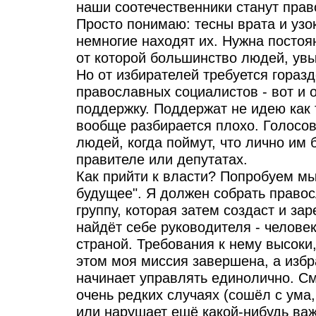
наши соотечественники станут пра
Просто понимаю: тесны врата и узок
немногие находят их. Нужна постоя
от которой большинство людей, увы
Но от избирателей требуется гораз
православных социалистов - вот и
поддержку. Поддержат не идею как 
вообще разбирается плохо. Голосов
людей, когда поймут, что лично им
правителе или депутатах.
Как прийти к власти? Попробуем мы
будущее". Я должен собрать право
группу, которая затем создаст и за
найдёт себе руководителя - человек
страной. Требования к нему высоки,
этом моя миссия завершена, а изб
начинает управлять единолично. См
очень редких случаях (сошёл с ум
или нарушает ещё какой-нибудь ва