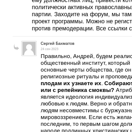
ему должностных лиц, привести кот
политически активных православны
партии. Заходите на форум, мы та
проект программы. Можно не регист
против премодерации. Все ссылки с
Сергей Бахматов
24 сен 2023
Правильно, Андрей, будем реалис
общественный институт, который
основные черты общества, где он
религиозные ритуалы и проповеди
плодам их узнаете их
.
Собирают
или с репейника смоквы?
Атриб
является идеология индивидуали
любовью к людям. Верно и обратно
людям несовместимы с буржуазн
мировоззрением. Если есть желан
последним, то первым шагом дол
народе подлинных христианских 