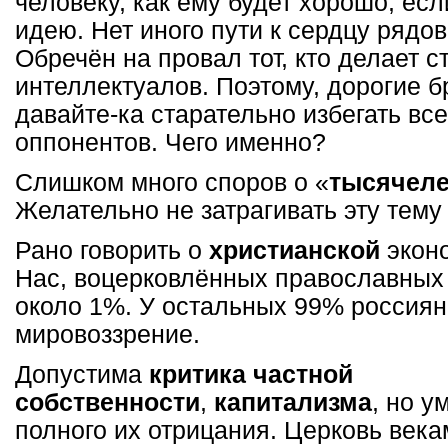
человеку, как ему будет хорошо, ес
идею. Нет иного пути к сердцу рядо
Обречён на провал тот, кто делает с
интеллектуалов. Поэтому, дорогие б
давайте-ка старательно избегать все
оппонентов. Чего именно?
Слишком много споров о «
тысячеле
Желательно не затрагивать эту тему
Рано говорить о
христианской
эконо
Нас, воцерковлённых православных 
около 1%. У остальных 99% россиян
мировоззрение.
Допустима
критика частной
собственности
,
капитализма
, но у
полного их отрицания. Церковь век