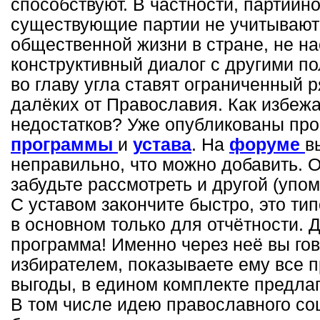
способствуют. В частности, партийн
существующие партии не учитывают
общественной жизни в стране, не н
конструктивный диалог с другими п
во главу угла ставят ограниченный 
далёких от Православия. Как избеж
недостатков? Уже опубликованы пр
программы
и
устава
. На
форуме
в
неправильно, что можно добавить. 
забудьте рассмотреть и другой (упо
С уставом закончите быстро, это ти
в основном только для отчётности. 
программа! Именно через неё вы го
избирателем, показываете ему все 
выгоды, в едином комплекте предла
В том числе идею православного со