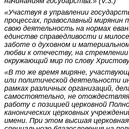
начинаниям государства.» (V.3.)
«Участвуя в управлении государст
процессах, православный мирянин 
свою деятельность на нормах еван
единстве справедливости и милосерд
заботе о духовном и материальном
любви к отечеству, на стремлени
окружающий мир по слову Христову.»
«В то же время миряне, участвующ
или политической деятельности ин
рамках различных организаций, де
самостоятельно, не отождествляя
работу с позицией церковной Полн
канонических церковных учреждени
имени. При этом высшая церковная
специального благословения на по