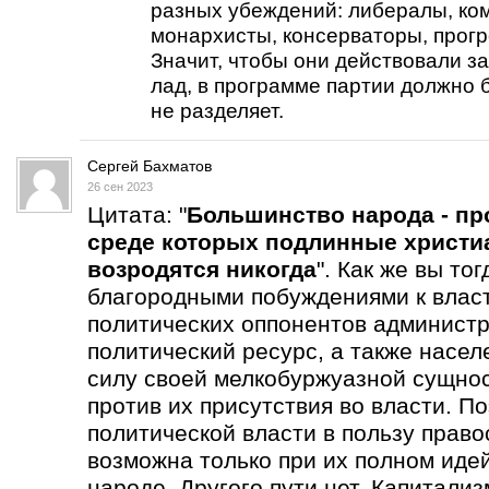
разных убеждений: либералы, ко
монархисты, консерваторы, прогре
Значит, чтобы они действовали за
лад, в программе партии должно б
не разделяет.
Сергей Бахматов
26 сен 2023
Цитата: "
Большинство народа - пр
среде которых подлинные христи
возродятся никогда
". Как же вы то
благородными побуждениями к влас
политических оппонентов администр
политический ресурс, а также насел
силу своей мелкобуржуазной сущнос
против их присутствия во власти. П
политической власти в пользу прав
возможна только при их полном иде
народе. Другого пути нет. Капитали