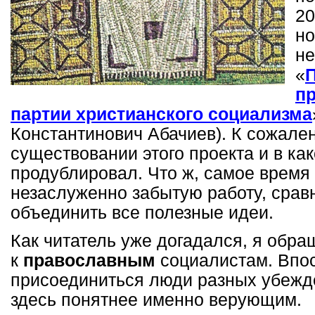
20
но
не
«
п
партии христианского социализма
Константинович Абачиев). К сожален
существовании этого проекта и в как
продублировал. Что ж, самое время
незаслуженно забытую работу, сравн
объединить все полезные идеи.
Как читатель уже догадался, я обр
к
православным
социалистам. Впос
присоединиться люди разных убежде
здесь понятнее именно верующим.