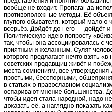
представлений и понятий большинст
вообще не входит. Пропаганда испо
противоположные методы. Её объек
глупого обывателя, который мало о
всерьёз. Дойдёт до него — дойдёт и
Политическую идею попросту «вбив
так, чтобы она ассоциировалась с ч
приятным и желанным. Сулят челове
которого предлагают нечто взять «в 
советских продавщиц живёт и побеж
места сомнениям, все утверждения
простыми, бесспорными, общеприня
в статьях о православном социализ
оспаривают мнение большинства. До
чтобы идея стала народной, надо не
доказать её, а наглядно показать к