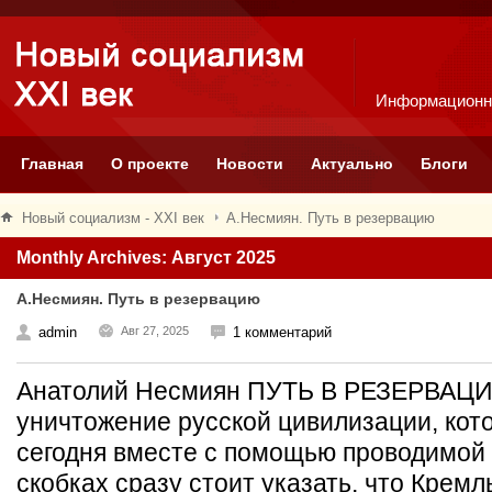
Информационн
Главная
О проекте
Новости
Актуально
Блоги
Новый социализм - XXI век
А.Несмиян. Путь в резервацию
Monthly Archives: Август 2025
А.Несмиян. Путь в резервацию
admin
Авг 27, 2025
1 комментарий
Анатолий Несмиян ПУТЬ В РЕЗЕРВАЦИ
уничтожение русской цивилизации, кот
сегодня вместе с помощью проводимой
скобках сразу стоит указать, что Кремл