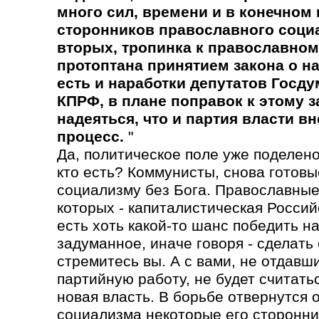
много сил, времени и в конечном 
сторонников православного социа
вторых, тропинка к православном
протоптана принятием закона о н
есть и наработки депутатов Госду
КПРФ, в плане поправок к этому з
надеяться, что и партия власти вн
процесс.
"
Да, политическое поле уже поделено
кто есть? Коммунисты, снова готовы
социализму без Бога. Православные
которых - капиталистическая Россий
есть хоть какой-то шанс победить н
задуманное, иначе говоря - сделать 
стремитесь вы. А с вами, не отдавш
партийную работу, не будет считатьс
новая власть. В борьбе отвернутся 
социализма некоторые его сторонни