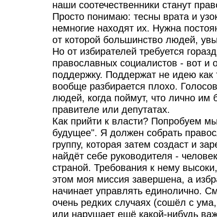
наши соотечественники станут пра
Просто понимаю: тесны врата и узок
немногие находят их. Нужна постоя
от которой большинство людей, увы
Но от избирателей требуется гораз
православных социалистов - вот и
поддержку. Поддержат не идею как 
вообще разбирается плохо. Голосов
людей, когда поймут, что лично им
правителе или депутатах.
Как прийти к власти? Попробуем мы
будущее". Я должен собрать право
группу, которая затем создаст и за
найдёт себе руководителя - человек
страной. Требования к нему высоки,
этом моя миссия завершена, а изб
начинает управлять единолично. См
очень редких случаях (сошёл с ум
или нарушает ещё какой-нибудь ва