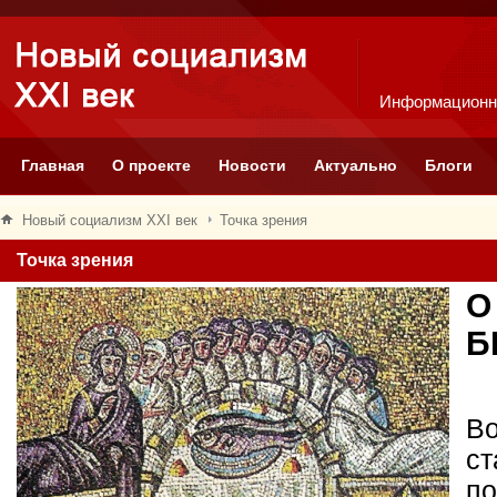
Информационн
Главная
О проекте
Новости
Актуально
Блоги
Новый социализм XXI век
Точка зрения
Точка зрения
О
Б
Во
ст
по