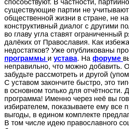
способствуют. В частности, партийн
существующие партии не учитывают
общественной жизни в стране, не н
конструктивный диалог с другими п
во главу угла ставят ограниченный 
далёких от Православия. Как избеж
недостатков? Уже опубликованы пр
программы
и
устава
. На
форуме
в
неправильно, что можно добавить. 
забудьте рассмотреть и другой (упо
С уставом закончите быстро, это ти
в основном только для отчётности. 
программа! Именно через неё вы го
избирателем, показываете ему все 
выгоды, в едином комплекте предла
В том числе идею православного со