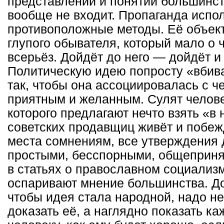
представлений и понятий большинст
вообще не входит. Пропаганда испо
противоположные методы. Её объек
глупого обывателя, который мало о
всерьёз. Дойдёт до него — дойдёт и
Политическую идею попросту «вбив
так, чтобы она ассоциировалась с ч
приятным и желанным. Сулят челове
которого предлагают нечто взять «в 
советских продавщиц живёт и побеж
места сомнениям, все утверждения
простыми, бесспорными, общеприня
в статьях о православном социализ
оспаривают мнение большинства. До
чтобы идея стала народной, надо не
доказать её, а наглядно показать к