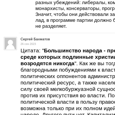
разных убеждений: либералы, ко
монархисты, консерваторы, прогре
Значит, чтобы они действовали за
лад, в программе партии должно б
не разделяет.
Сергей Бахматов
26 сен 2023
Цитата: "
Большинство народа - пр
среде которых подлинные христи
возродятся никогда
". Как же вы то
благородными побуждениями к влас
политических оппонентов администр
политический ресурс, а также насел
силу своей мелкобуржуазной сущнос
против их присутствия во власти. П
политической власти в пользу прав
возможна только при их полном иде
народе. Другого пути нет. Капитали