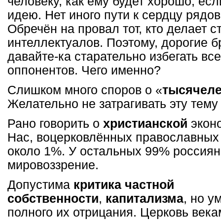
человеку, как ему будет хорошо, ес
идею. Нет иного пути к сердцу рядо
Обречён на провал тот, кто делает с
интеллектуалов. Поэтому, дорогие б
давайте-ка старательно избегать все
оппонентов. Чего именно?
Слишком много споров о «
тысячеле
Желательно не затрагивать эту тему
Рано говорить о
христианской
эконо
Нас, воцерковлённых православных 
около 1%. У остальных 99% россиян
мировоззрение.
Допустима
критика частной
собственности
,
капитализма
, но у
полного их отрицания. Церковь век