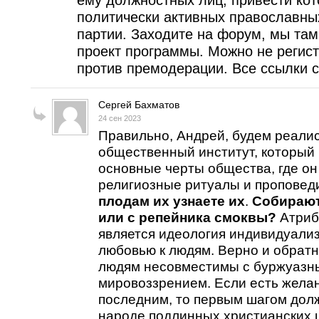
ему должностных лиц, привести кот
политически активных православны
партии. Заходите на форум, мы та
проект программы. Можно не регист
против премодерации. Все ссылки с
Сергей Бахматов
24 сен 2023
Правильно, Андрей, будем реалис
общественный институт, который
основные черты общества, где он
религиозные ритуалы и проповеди
плодам их узнаете их
.
Собирают
или с репейника смоквы?
Атриб
является идеология индивидуали
любовью к людям. Верно и обратно
людям несовместимы с буржуазн
мировоззрением. Если есть желан
последним, то первым шагом дол
народе подлинных христианских 