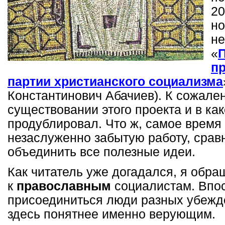
20
но
не
«
п
партии христианского социализма
Константинович Абачиев). К сожален
существовании этого проекта и в как
продублировал. Что ж, самое время
незаслуженно забытую работу, сравн
объединить все полезные идеи.
Как читатель уже догадался, я обр
к
православным
социалистам. Впос
присоединиться люди разных убежде
здесь понятнее именно верующим.