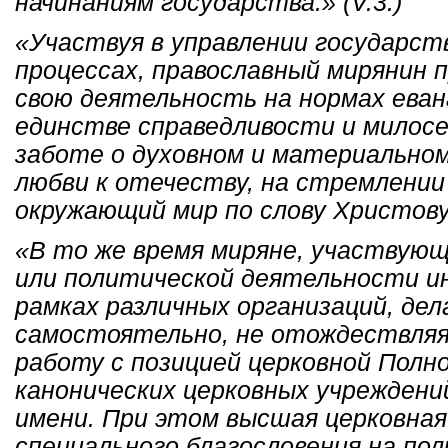
начинаниям государства.» (V.3.)
«Участвуя в управлении государст
процессах, православный мирянин 
свою деятельность на нормах еван
единстве справедливости и милосерд
заботе о духовном и материальном
любви к отечеству, на стремлени
окружающий мир по слову Христову.»
«В то же время миряне, участвующ
или политической деятельности ин
рамках различных организаций, де
самостоятельно, не отождествляя
работу с позицией церковной Полн
канонических церковных учреждени
имени. При этом высшая церковная
специального благословения на по