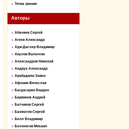
Точка зрения
Авторы
Абачиев Сергей
Агеев Александр
Ади-Даслер Владимир
Акулов Валентин
Александров Николай
Андрух Александр
Арабаджян Завен
Афонин Вячеслав
Багдасарян Варден
Барвинов Андрей
Батчиков Сергей
Бахматов Сергей
Белл Владимир
Белоногов Михаил