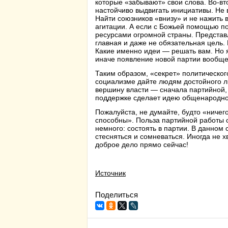
которые «забывают» свои слова. Во-вт
настойчиво выдвигать инициативы. Не
Найти союзников «внизу» и не нажить 
агитации. А если с Божьей помощью п
ресурсами огромной страны. Представ
главная и даже не обязательная цель.
Какие именно идеи — решать вам. Но 
иначе появление новой партии вообще
Таким образом, «секрет» политическог
социализме дайте людям достойного л
вершину власти — сначала партийной, 
поддержке сделает идею общенародно
Пожалуйста, не думайте, будто «ничего
способны». Польза партийной работы о
немного: состоять в партии. В данном 
стесняться и сомневаться. Иногда не х
доброе дело прямо сейчас!
Источник
Поделиться