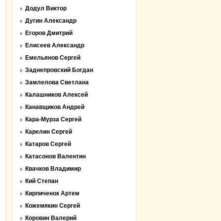
Додул Виктор
Дугин Александр
Егоров Дмитрий
Елисеев Александр
Емельянов Сергей
Заднепровский Богдан
Замлелова Светлана
Калашников Алексей
Канавщиков Андрей
Кара-Мурза Сергей
Карелин Сергей
Катаров Сергей
Катасонов Валентин
Квачков Владимир
Кий Степан
Кирпиченок Артем
Кожемякин Сергей
Коровин Валерий