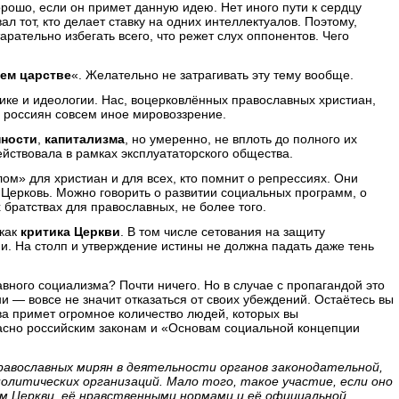
орошо, если он примет данную идею. Нет иного пути к сердцу
л тот, кто делает ставку на одних интеллектуалов. Поэтому,
тарательно избегать всего, что режет слух оппонентов. Чего
ем царстве
«. Желательно не затрагивать эту тему вообще.
ке и идеологии. Нас, воцерковлённых православных христиан,
% россиян совсем иное мировоззрение.
нности
,
капитализма
, но умеренно, не вплоть до полного их
йствовала в рамках эксплуататорского общества.
ом» для христиан и для всех, кто помнит о репрессиях. Они
Церковь. Можно говорить о развитии социальных программ, о
 братствах для православных, не более того.
 как
критика Церкви
. В том числе сетования на защиту
. На столп и утверждение истины не должна падать даже тень
авного социализма? Почти ничего. Но в случае с пропагандой это
и — вовсе не значит отказаться от своих убеждений. Остаётесь вы
ва примет огромное количество людей, которых вы
ласно российским законам и «Основам социальной концепции
авославных мирян в деятельности органов законодательной,
политических организаций. Мало того, такое участие, если оно
ем Церкви, её нравственными нормами и её официальной