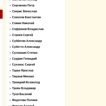
Сергиенко Петр
Скерис Вячеслав
Соколов Константин
Сомин Николай
Софронов Владислав
Строев Сергей
Субботин Александр
Субетто Александр
Сулакшин Степан
Сурдин Геннадий
Сухонос Сергей
Таран Ярослав
Тишков Михаил
Троицкий Всеволод
Троян Владимир
Туев Василий
Федотова Полина