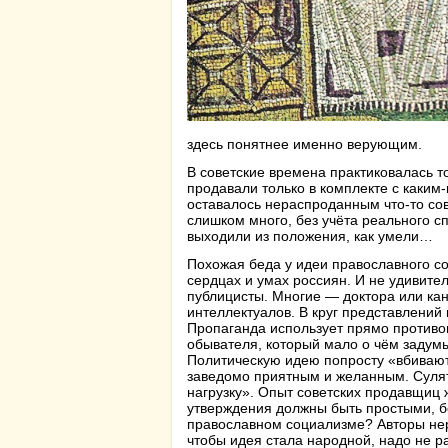
здесь понятнее именно верующим.
В советские времена практиковалась т
продавали только в комплекте с каким-
оставалось нераспроданным что-то сов
слишком много, без учёта реального сп
выходили из положения, как умели…
Похожая беда у идеи православного со
сердцах и умах россиян. И не удивител
публицисты. Многие — доктора или кан
интеллектуалов. В круг представлений
Пропаганда использует прямо противо
обывателя, который мало о чём задумы
Политическую идею попросту «вбивают 
заведомо приятным и желанным. Сулят 
нагрузку». Опыт советских продавщиц 
утверждения должны быть простыми, б
православном социализме? Авторы нер
чтобы идея стала народной, надо не ра