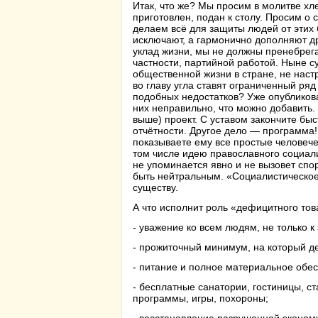
Итак, что же? Мы просим в молитве хл
приготовлен, подан к столу. Просим о с
делаем всё для защиты людей от этих 
исключают, а гармонично дополняют др
уклад жизни, мы не должны пренебрег
частности, партийной работой. Ныне 
общественной жизни в стране, не наст
во главу угла ставят ограниченный ряд
подобных недостатков? Уже опублико
них неправильно, что можно добавить.
выше) проект. С уставом закончите быс
отчётности. Другое дело — программа!
показываете ему все простые человече
том числе идею православного социали
не упоминается явно и не вызовет спо
быть нейтральным. «Социалистическое»
существу.
А что исполнит роль «дефицитного тов
- уважение ко всем людям, не только к 
- прожиточный минимум, на который д
- питание и полное материальное обес
- бесплатные санатории, гостиницы, ст
программы, игры, похороны;