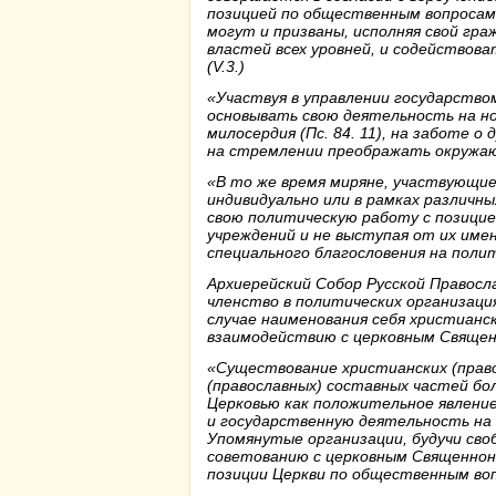
позицией по общественным вопросам,
могут и призваны, исполняя свой гра
властей всех уровней, и содействов
(V.3.)
«Участвуя в управлении государством
основывать свою деятельность на но
милосердия (Пс. 84. 11), на заботе о
на стремлении преображать окружающ
«В то же время миряне, участвующи
индивидуально или в рамках различн
свою политическую работу с позицие
учреждений и не выступая от их име
специального благословения на поли
Архиерейский Собор Русской Правосл
членство в политических организация
случае наименования себя христианс
взаимодействию с церковным Священн
«Существование христианских (право
(православных) составных частей б
Церковью как положительное явлени
и государственную деятельность на 
Упомянутые организации, будучи сво
советованию с церковным Священнон
позиции Церкви по общественным вопр