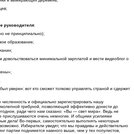
мики и вымирающих деревень;
цев;
е руководителя
:
 но не принципиально);
кое образование;
ианин;
ми довольствоваться минимальной зарплатой и вести видеоблог о
жены»;
.
был уверен: вот кто сможет толково управлять страной и сдержит
 численность и официально зарегистрировать нашу
иколепной трибуной, позволяющей эффективно донести до
угодное, ради чего нам сказано: «Вы — свет мира». Ведь не
ыне прислушиваются очень немногие. И общими усилиями
рые дела! Во-первых, самостоятельно выполнять некоторые
возможно. Избиратели увидят, что мы правдивы и действительно
инг партии поднимется намного выше, чем у тех популистов,