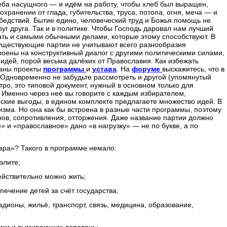
еба насущного — и идём на работу, чтобы хлеб был выращен,
охранении от глада, губительства, труса, потопа, огня, меча — и
бедствий. Бытие едино, человеческий труд и Божья помощь не
уг друга. Так и в политике. Чтобы Господь даровал нам лучший
ать и самыми обычными делами, которые этому способствуют. В
существующие партии не учитывают всего разнообразия
роены на конструктивный диалог с другими политическими силами,
 идей, порой весьма далёких от Православия. Как избежать
ваны проекты
программы
и
устава
. На
форуме
выскажитесь, что в
 Одновременно не забудьте рассмотреть и другой (упомянутый
тро, это типовой документ, нужный в основном только для
 Именно через неё вы говорите с каждым избирателем,
ские выгоды, в едином комплекте предлагаете множество идей. В
зма. Но она как бы встроена в разные части программы, поэтому
ров, сопротивления, отторжения. Даже название партии должно
 и «православное» дано «в нагрузку» — не по букве, а по
ара»? Такого в программе немало:
элите;
ействительно можно жить;
печение детей за счёт государства;
адионы, жильё, транспорт, связь, медицина, образование,