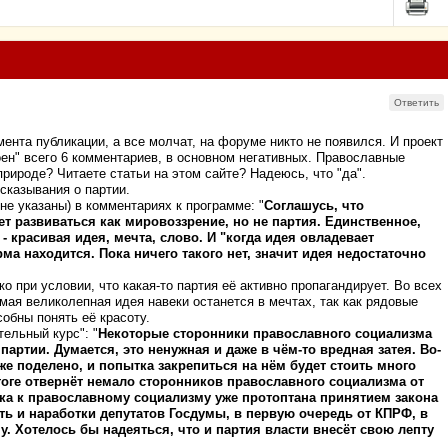
Ответить
ента публикации, а все молчат, на форуме никто не появился. И проект
ен" всего 6 комментариев, в основном негативных. Православные
природе? Читаете статьи на этом сайте? Надеюсь, что "да".
сказывания о партии.
не указаны) в комментариях к программе: "
Соглашусь, что
т развиваться как мировоззрение, но не партия. Единственное,
 красивая идея, мечта, слово. И "когда идея овладевает
ма находится. Пока ничего такого нет, значит идея недостаточно
 при условии, что какая-то партия её активно пропагандирует. Во всех
мая великолепная идея навеки останется в мечтах, так как рядовые
обны понять её красоту.
тельный курс": "
Некоторые сторонники православного социализма
партии. Думается, это ненужная и даже в чём-то вредная затея. Во-
же поделено, и попытка закрепиться на нём будет стоить много
тоге отвернёт немало сторонников православного социализма от
нка к православному социализму уже протоптана принятием закона
ть и наработки депутатов Госдумы, в первую очередь от КПРФ, в
у. Хотелось бы надеяться, что и партия власти внесёт свою лепту