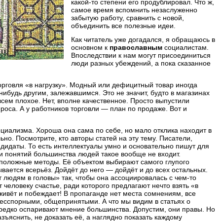
какой-то степени его продублировал. Что ж,
самое время вспомнить незаслуженно
забытую работу, сравнить с новой,
объединить все полезные идеи.
Как читатель уже догадался, я обращаюсь в
основном к
православным
социалистам.
Впоследствии к нам могут присоединиться
люди разных убеждений, а пока сказанное
орговля «в нагрузку». Модный или дефицитный товар иногда
нибудь другим, залежавшимся. Это не значит, будто в магазинах
сем плохое. Нет, вполне качественное. Просто выпустили
роса. А у работников торговли — план по продаже. Вот и
циализма. Хороша она сама по себе, но мало отклика находит в
ьно. Посмотрите, кто авторы статей на эту тему. Писатели,
дидаты. То есть интеллектуалы умно и основательно пишут для
 и понятий большинства людей такое вообще не входит.
положные методы. Её объектом выбирают самого глупого
вается всерьёз. Дойдёт до него — дойдёт и до всех остальных.
людям в головы» так, чтобы она ассоциировалась с чем-то
человеку счастье, ради которого предлагают нечто взять «в
живёт и побеждает! В пропаганде нет места сомнениям, все
есспорными, общепринятыми. А что мы видим в статьях о
едко оспаривают мнение большинства. Допустим, они правы. Но
зъяснить, не доказать её, а наглядно показать каждому