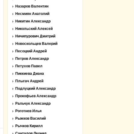
Назаров Валентин
Несмиян Анатолий
Никитин Александр
Никольский Алексей
Ничипурович Дмитрий
Новоскольцев Валерий
Песоцкий Андрей
Петров Александр
Петухов Павел
Пиккиева Диана
Плыгач Андрей
Подлуцкий Александр
Прокофьев Александр
Ральчук Александр
Роготнев Илья
Рыжков Василий
Рычков Кирилл
Санталов Леонид