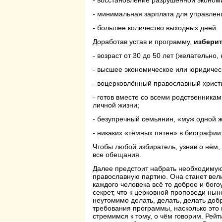
- восстановление разрушенной эконо
- минимальная зарплата для управлен
- большее количество выходных дней.
Доработав устав и программу,
изберит
- возраст от 30 до 50 лет (желательно,
- высшее экономическое или юридичес
- воцерковлённый православный христ
- готов вместе со всеми родственника
личной жизни;
- безупречный семьянин, «муж одной 
- никаких «тёмных пятен» в биографии
Чтобы любой избиратель, узнав о нём, 
все обещания.
Далее предстоит набрать необходимую
православную партию. Она станет вел
каждого человека всё то доброе и бого
секрет, что к церковной проповеди н
неутомимо делать, делать, делать доб
требования программы, насколько это 
стремимся к тому, о чём говорим. Рейт