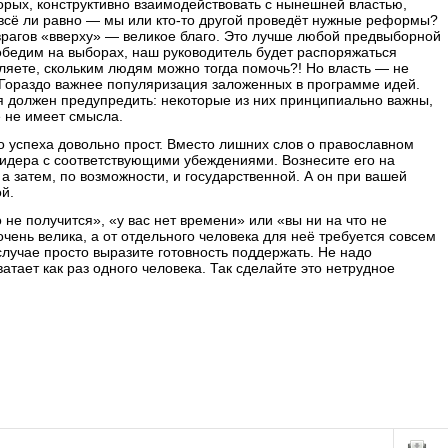
орых, конструктивно взаимодействовать с нынешней властью,
 всё ли равно — мы или кто-то другой проведёт нужные реформы?
врагов «вверху» — великое благо. Это лучше любой предвыборной
обедим на выборах, наш руководитель будет распоряжаться
ляете, скольким людям можно тогда помочь?! Но власть — не
 Гораздо важнее популяризация заложенных в программе идей.
я должен предупредить: некоторые из них принципиально важны,
 не имеет смысла.
о успеха довольно прост. Вместо лишних слов о православном
идера с соответствующими убеждениями. Вознесите его на
а затем, по возможности, и государственной. А он при вашей
й.
 не получится», «у вас нет времени» или «вы ни на что не
чень велика, а от отдельного человека для неё требуется совсем
случае просто выразите готовность поддержать. Не надо
ватает как раз одного человека. Так сделайте это нетрудное