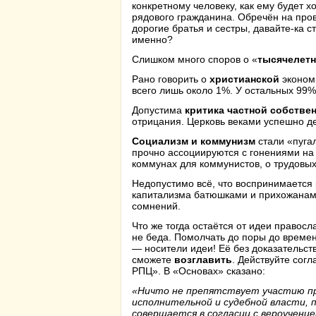
конкретному человеку, как ему будет х
рядового гражданина. Обречён на прова
дорогие братья и сестры, давайте-ка с
именно?
Слишком много споров о «
тысячелетн
Рано говорить о
христианской
экономи
всего лишь около 1%. У остальных 99
Допустима
критика частной собстве
отрицания. Церковь веками успешно де
Социализм и коммунизм
стали «пугал
прочно ассоциируются с гонениями на 
коммунах для коммунистов, о трудовых
Недопустимо всё, что воспринимается
капитализма батюшками и прихожанами
сомнений.
Что же тогда остаётся от идеи правосл
не беда. Помолчать до поры до времен
— носители идеи! Её без доказательст
сможете
возглавить
. Действуйте сог
РПЦ». В «Основах» сказано:
«Ничто не препятствует участию пр
исполнительной и судебной власти, 
совершается в согласии с вероучени