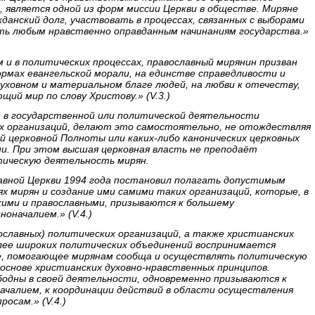
 является одной из форм миссии Церкви в обществе. Миряне
жданский долг, участвовать в процессах, связанных с выборами
ать любым нравственно оправданным начинаниям государства.»
 и в политических процессах, православный мирянин призван
рмах евангельской морали, на единстве справедливости и
 духовном и материальном благе людей, на любви к отечеству,
ий мир по слову Христову.» (V.3.)
е в государственной или политической деятельности
ых организаций, делают это самостоятельно, не отождествляя
й церковной Полноты или каких-либо канонических церковных
ни. При этом высшая церковная власть не преподаёт
тическую деятельность мирян.
авной Церкви 1994 года постановил полагать допустимым
х мирян и создание ими самими таких организаций, которые, в
кими и православными, призываются к большему
оначалием.» (V.4.)
славных) политических организаций, а также христианских
олее широких политических объединений воспринимается
е, помогающее мирянам сообща и осуществлять политическую
основе христианских духовно-нравственных принципов.
бодны в своей деятельности, одновременно призываются к
ачалием, к координации действий в области осуществления
осам.» (V.4.)