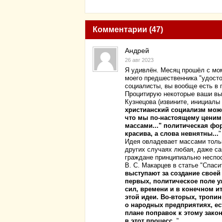
Комментарии (47)
Андрей
26 авг 2023
Я удивлён. Месяц прошёл с мом
моего предшественника "удосто
социалисты, вы вообще есть в 
Процитирую некоторые ваши вы
Кузнецова (извините, инициалы 
христианский социализм може
что мы по-настоящему ценим -
массами..." политическая фор
красива, а слова невнятны...
"
Идея овладевает массами только
других случаях любая, даже са
граждане принципиально неспос
В. С. Макарцев в статье "Спаси
выступают за создание своей 
первых, политическое поле у
сил, времени и в конечном и
этой идеи. Во-вторых, тропи
о народных предприятиях, ес
плане поправок к этому закон
в этот процесс.
"