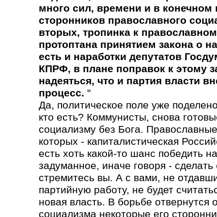
много сил, времени и в конечном 
сторонников православного социа
вторых, тропинка к православном
протоптана принятием закона о н
есть и наработки депутатов Госду
КПРФ, в плане поправок к этому з
надеяться, что и партия власти вн
процесс.
"
Да, политическое поле уже поделено
кто есть? Коммунисты, снова готовы
социализму без Бога. Православные
которых - капиталистическая Россий
есть хоть какой-то шанс победить н
задуманное, иначе говоря - сделать 
стремитесь вы. А с вами, не отдавш
партийную работу, не будет считатьс
новая власть. В борьбе отвернутся 
социализма некоторые его сторонни