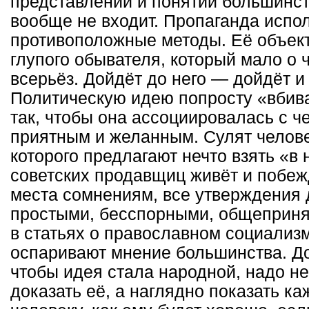
представлений и понятий большинст
вообще не входит. Пропаганда испо
противоположные методы. Её объек
глупого обывателя, который мало о
всерьёз. Дойдёт до него — дойдёт и
Политическую идею попросту «вбив
так, чтобы она ассоциировалась с ч
приятным и желанным. Сулят челове
которого предлагают нечто взять «в 
советских продавщиц живёт и побеж
места сомнениям, все утверждения
простыми, бесспорными, общеприня
в статьях о православном социализ
оспаривают мнение большинства. До
чтобы идея стала народной, надо не
доказать её, а наглядно показать к