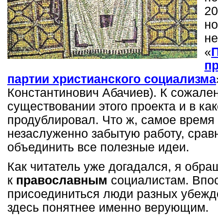
20
но
не
«
п
партии христианского социализма
Константинович Абачиев). К сожален
существовании этого проекта и в как
продублировал. Что ж, самое время
незаслуженно забытую работу, сравн
объединить все полезные идеи.
Как читатель уже догадался, я обр
к
православным
социалистам. Впос
присоединиться люди разных убежде
здесь понятнее именно верующим.