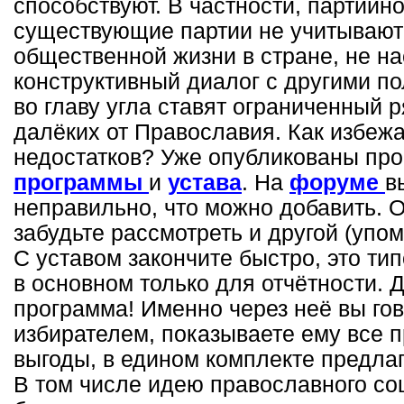
способствуют. В частности, партийн
существующие партии не учитывают
общественной жизни в стране, не н
конструктивный диалог с другими п
во главу угла ставят ограниченный 
далёких от Православия. Как избеж
недостатков? Уже опубликованы пр
программы
и
устава
. На
форуме
в
неправильно, что можно добавить. 
забудьте рассмотреть и другой (упо
С уставом закончите быстро, это ти
в основном только для отчётности. 
программа! Именно через неё вы го
избирателем, показываете ему все 
выгоды, в едином комплекте предла
В том числе идею православного со