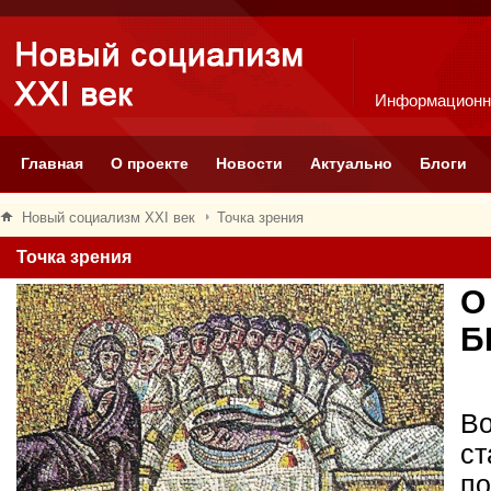
Информационн
Главная
О проекте
Новости
Актуально
Блоги
Новый социализм XXI век
Точка зрения
Точка зрения
О
Б
Во
ст
по