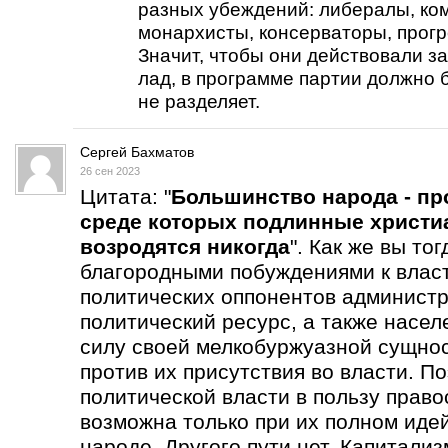
разных убеждений: либералы, ко
монархисты, консерваторы, прогре
Значит, чтобы они действовали за
лад, в программе партии должно б
не разделяет.
Сергей Бахматов
26 сен 2023
Цитата: "
Большинство народа - пр
среде которых подлинные христи
возродятся никогда
". Как же вы то
благородными побуждениями к влас
политических оппонентов администр
политический ресурс, а также насел
силу своей мелкобуржуазной сущнос
против их присутствия во власти. П
политической власти в пользу прав
возможна только при их полном иде
народе. Другого пути нет. Капитали