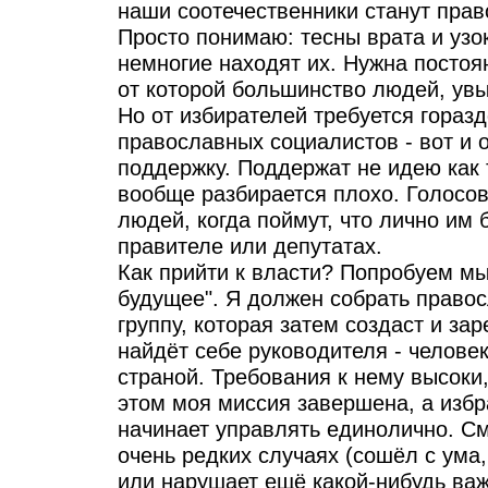
наши соотечественники станут пра
Просто понимаю: тесны врата и узок
немногие находят их. Нужна постоя
от которой большинство людей, увы
Но от избирателей требуется гораз
православных социалистов - вот и
поддержку. Поддержат не идею как 
вообще разбирается плохо. Голосов
людей, когда поймут, что лично им
правителе или депутатах.
Как прийти к власти? Попробуем мы
будущее". Я должен собрать право
группу, которая затем создаст и за
найдёт себе руководителя - человек
страной. Требования к нему высоки,
этом моя миссия завершена, а изб
начинает управлять единолично. См
очень редких случаях (сошёл с ум
или нарушает ещё какой-нибудь ва