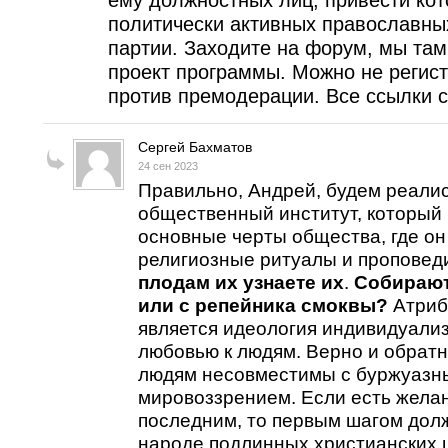
ему должностных лиц, привести кот
политически активных православны
партии. Заходите на форум, мы та
проект программы. Можно не регист
против премодерации. Все ссылки с
Сергей Бахматов
24 сен 2023
Правильно, Андрей, будем реалис
общественный институт, который
основные черты общества, где он
религиозные ритуалы и проповеди
плодам их узнаете их
.
Собирают
или с репейника смоквы?
Атриб
является идеология индивидуали
любовью к людям. Верно и обратно
людям несовместимы с буржуазн
мировоззрением. Если есть желан
последним, то первым шагом дол
народе подлинных христианских 