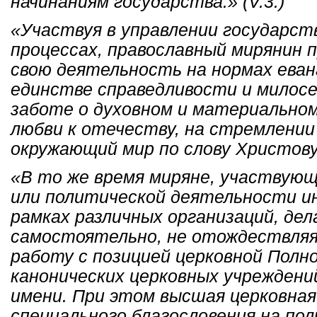
начинаниям государства.» (V.3.)
«Участвуя в управлении государст
процессах, православный мирянин 
свою деятельность на нормах еван
единстве справедливости и милосерд
заботе о духовном и материальном
любви к отечеству, на стремлени
окружающий мир по слову Христову.»
«В то же время миряне, участвующ
или политической деятельности ин
рамках различных организаций, де
самостоятельно, не отождествляя
работу с позицией церковной Полн
канонических церковных учреждени
имени. При этом высшая церковная
специального благословения на по