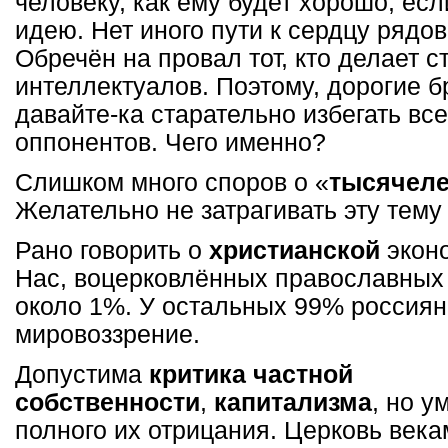
человеку, как ему будет хорошо, ес
идею. Нет иного пути к сердцу рядо
Обречён на провал тот, кто делает с
интеллектуалов. Поэтому, дорогие б
давайте-ка старательно избегать все
оппонентов. Чего именно?
Слишком много споров о «
тысячеле
Желательно не затрагивать эту тему
Рано говорить о
христианской
эконо
Нас, воцерковлённых православных 
около 1%. У остальных 99% россиян
мировоззрение.
Допустима
критика частной
собственности
,
капитализма
, но у
полного их отрицания. Церковь век