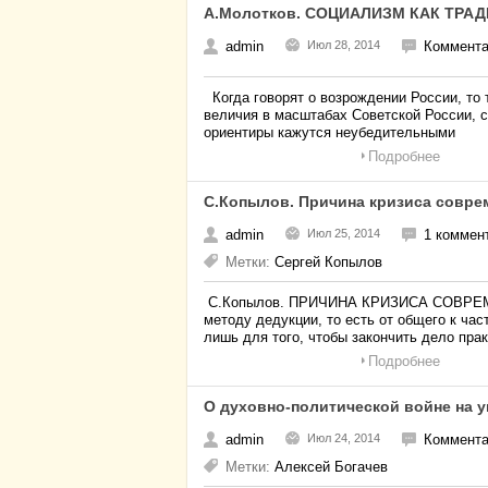
А.Молотков. СОЦИАЛИЗМ КАК ТРА
admin
Июл 28, 2014
Коммента
Когда говорят о возрождении России, то 
величия в масштабах Советской России, 
ориентиры кажутся неубедительными
Подробнее
С.Копылов. Причина кризиса совре
admin
Июл 25, 2014
1 коммен
Метки:
Сергей Копылов
С.Копылов. ПРИЧИНА КРИЗИСА СОВРЕ
методу дедукции, то есть от общего к ча
лишь для того, чтобы закончить дело пра
Подробнее
О духовно-политической войне на 
admin
Июл 24, 2014
Коммента
Метки:
Алексей Богачев