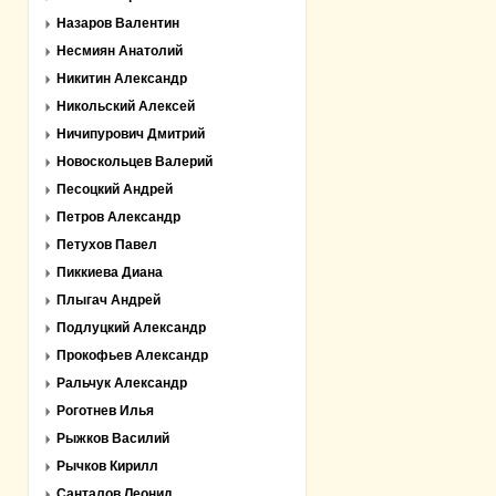
Назаров Валентин
Несмиян Анатолий
Никитин Александр
Никольский Алексей
Ничипурович Дмитрий
Новоскольцев Валерий
Песоцкий Андрей
Петров Александр
Петухов Павел
Пиккиева Диана
Плыгач Андрей
Подлуцкий Александр
Прокофьев Александр
Ральчук Александр
Роготнев Илья
Рыжков Василий
Рычков Кирилл
Санталов Леонид