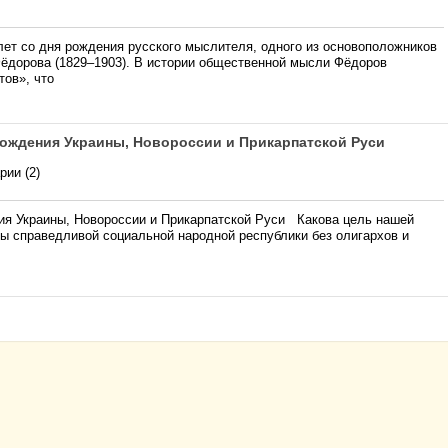
лет со дня рождения русского мыслителя, одного из основоположников
ёдорова (1829–1903). В истории общественной мысли Фёдоров
тов», что
ождения Украины, Новороссии и Прикарпатской Руси
ии (2)
я Украины, Новороссии и Прикарпатской Руси Какова цель нашей
ны справедливой социальной народной республики без олигархов и