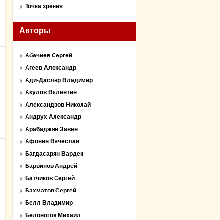
Точка зрения
Авторы
Абачиев Сергей
Агеев Александр
Ади-Даслер Владимир
Акулов Валентин
Александров Николай
Андрух Александр
Арабаджян Завен
Афонин Вячеслав
Багдасарян Варден
Барвинов Андрей
Батчиков Сергей
Бахматов Сергей
Белл Владимир
Белоногов Михаил