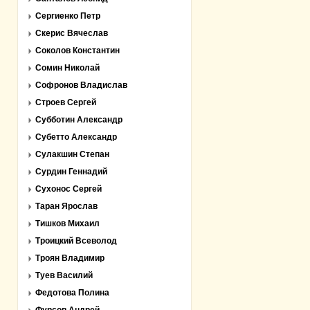
Сергиенко Петр
Скерис Вячеслав
Соколов Константин
Сомин Николай
Софронов Владислав
Строев Сергей
Субботин Александр
Субетто Александр
Сулакшин Степан
Сурдин Геннадий
Сухонос Сергей
Таран Ярослав
Тишков Михаил
Троицкий Всеволод
Троян Владимир
Туев Василий
Федотова Полина