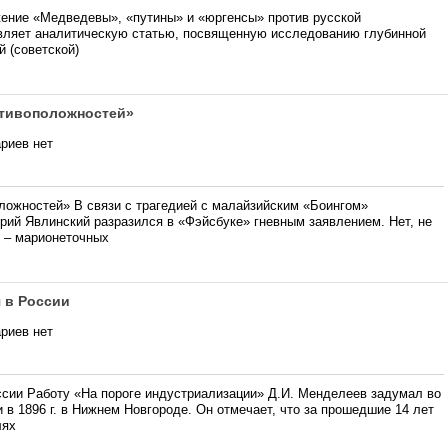
жение «Медведевы», «путины» и «юргенсы» против русской
тавляет аналитическую статью, посвященную исследованию глубинной
 (советской)
отивоположностей»
риев нет
ложностей» В связи с трагедией с малайзийским «Боингом»
рий Явлинский разразился в «Фэйсбуке» гневным заявлением. Нет, не
 – марионеточных
 в России
риев нет
ссии Работу «На пороге индустриализации» Д.И. Менделеев задумал во
в 1896 г. в Нижнем Новгороде. Он отмечает, что за прошедшие 14 лет
лях