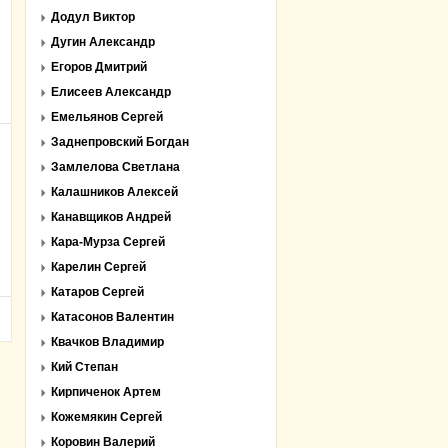
Додул Виктор
Дугин Александр
Егоров Дмитрий
Елисеев Александр
Емельянов Сергей
Заднепровский Богдан
Замлелова Светлана
Калашников Алексей
Канавщиков Андрей
Кара-Мурза Сергей
Карелин Сергей
Катаров Сергей
Катасонов Валентин
Квачков Владимир
Кий Степан
Кирпиченок Артем
Кожемякин Сергей
Коровин Валерий