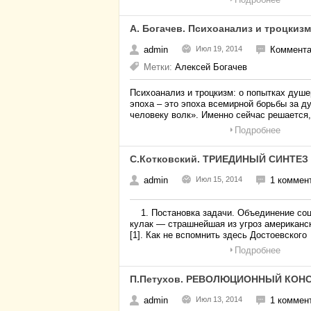
А. Богачев. Психоанализ и троцкиз
admin
Июл 19, 2014
Коммента
Метки:
Алексей Богачев
Психоанализ и троцкизм: о попытках ду
эпоха – это эпоха всемирной борьбы за д
человеку волк». Именно сейчас решается,
Подробнее
С.Котковский. ТРИЕДИНЫЙ СИНТЕЗ
admin
Июл 15, 2014
1 коммен
1. Постановка задачи. Объединение соци
кулак — страшнейшая из угроз американск
[1]. Как не вспомнить здесь Достоевского
Подробнее
П.Петухов. РЕВОЛЮЦИОННЫЙ КОН
admin
Июл 13, 2014
1 коммен