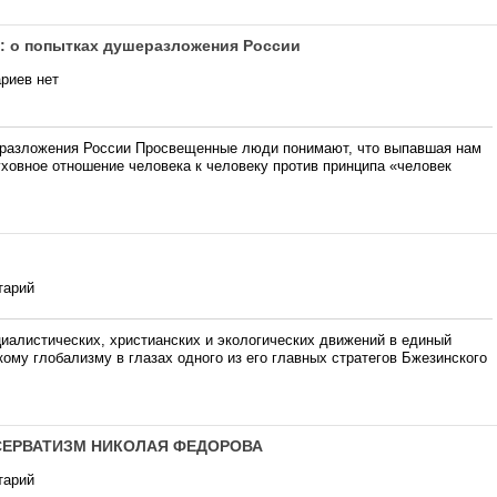
м: о попытках душеразложения России
риев нет
шеразложения России Просвещенные люди понимают, что выпавшая нам
уховное отношение человека к человеку против принципа «человек
тарий
алистических, христианских и экологических движений в единый
ому глобализму в глазах одного из его главных стратегов Бжезинского
СЕРВАТИЗМ НИКОЛАЯ ФЕДОРОВА
тарий