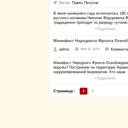
Метки:
Павел Петухов
В июне нынешнего года исполнилось 185 
русского космизма Николая Фёдоровича Ф
традиционно проходит по разряду «утопис
Подробнее
Манифест Народного Фронта Освоб
admin
Июл 11, 2014
Комментар
Манифест Народного Фронта Освобождени
борьбы? Построение на территории Украи
коррумпированной бюрократии. Кто наши
Подробнее
Страница :
1
2