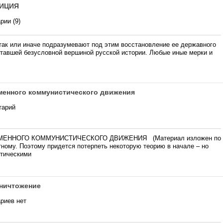
ДИЦИЯ
рии (9)
так или иначе подразумевают под этим восстановление ее державного
ставшей безусловной вершиной русской истории. Любые иные мерки и
менного коммунистического движения
тарий
МЕННОГО КОММУНИСТИЧЕСКОГО ДВИЖЕНИЯ (Материал изложен по
стному. Поэтому придется потерпеть некоторую теорию в начале – но
ктическими
уничтожение
риев нет