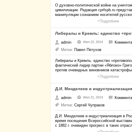
О духовно-политической войне на уничто
цивилизации. Редакция cprfspb.ru предс
манипуляции сознанием носителей русской
Подробнее
Либералы и Кремль: единство «пр
admin
Июл 22, 2014
Коммента
Метки:
Павел Петухов
Либералы и Кремль: единство «противопо
фактический лидер партии «Яблоко» Григо
против очевидных виновников катастрофы
Подробнее
Д.И. Менделеев и индустриализация
admin
Июл 21, 2014
Коммента
Метки:
Сергей Чупраков
Д.И. Менделеев и индустриализация в Ро
время посещения Всероссийской выставки 
с 1882 г. очевиден прогресс в таких отрас
Подробнее