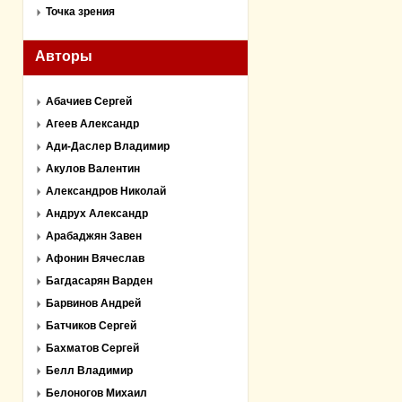
Точка зрения
Авторы
Абачиев Сергей
Агеев Александр
Ади-Даслер Владимир
Акулов Валентин
Александров Николай
Андрух Александр
Арабаджян Завен
Афонин Вячеслав
Багдасарян Варден
Барвинов Андрей
Батчиков Сергей
Бахматов Сергей
Белл Владимир
Белоногов Михаил