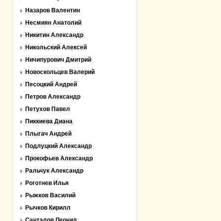
Назаров Валентин
Несмиян Анатолий
Никитин Александр
Никольский Алексей
Ничипурович Дмитрий
Новоскольцев Валерий
Песоцкий Андрей
Петров Александр
Петухов Павел
Пиккиева Диана
Плыгач Андрей
Подлуцкий Александр
Прокофьев Александр
Ральчук Александр
Роготнев Илья
Рыжков Василий
Рычков Кирилл
Санталов Леонид