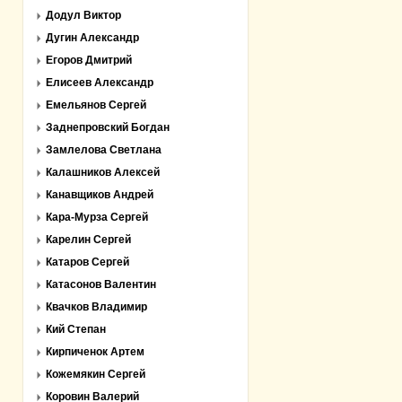
Додул Виктор
Дугин Александр
Егоров Дмитрий
Елисеев Александр
Емельянов Сергей
Заднепровский Богдан
Замлелова Светлана
Калашников Алексей
Канавщиков Андрей
Кара-Мурза Сергей
Карелин Сергей
Катаров Сергей
Катасонов Валентин
Квачков Владимир
Кий Степан
Кирпиченок Артем
Кожемякин Сергей
Коровин Валерий