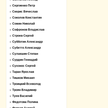
Сергиенко Петр
Скерис Вячеслав
Соколов Константин
Сомин Николай
Софронов Владислав
Строев Сергей
Субботин Александр
Субетто Александр
Сулакшин Степан
Сурдин Геннадий
Сухонос Сергей
Таран Ярослав
Тишков Михаил
Троицкий Всеволод
Троян Владимир
Туев Василий
Федотова Полина