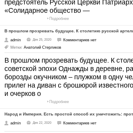
предстоятель Русской Церкви Патриарх
«Солидарное общество —
Подробнее
В прошлом прозревать будущее. К столетию русской артел
admin
Дек 25, 2020
Комментариев нет
Метки:
Анатолий Стерликов
В прошлом прозревать будущее. К стол
советской эпохи Однажды в деревне, 
борозды окучником – плужком в одну че
прилег на диван с брошюрой известного
и очерков о
Подробнее
Народ и Империя. Есть простой способ их уничтожить: про
admin
Дек 22, 2020
Комментариев нет