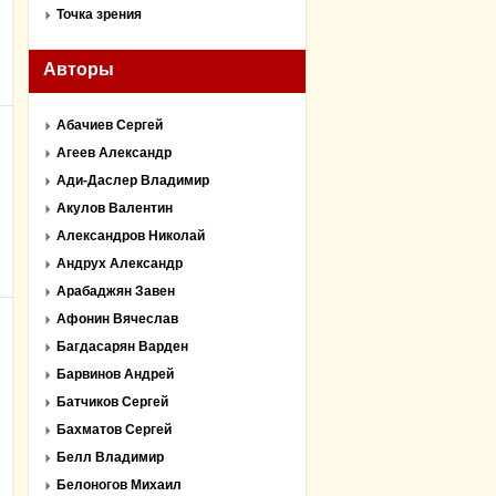
Точка зрения
Авторы
Абачиев Сергей
Агеев Александр
Ади-Даслер Владимир
Акулов Валентин
Александров Николай
Андрух Александр
Арабаджян Завен
Афонин Вячеслав
Багдасарян Варден
Барвинов Андрей
Батчиков Сергей
Бахматов Сергей
Белл Владимир
Белоногов Михаил