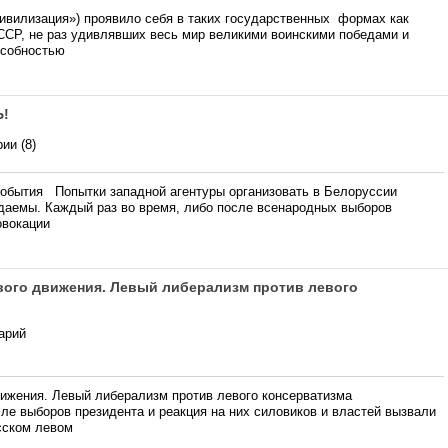
ивилизация») проявило себя в таких государственных формах как
ССР, не раз удивлявших весь мир великими воинскими победами и
особностью
Ь!
ии (8)
события Попытки западной агентуры организовать в Белоруссии
аемы. Каждый раз во время, либо после всенародных выборов
овокации
вого движения. Левый либерализм против левого
арий
вижения. Левый либерализм против левого консерватизма
ле выборов президента и реакция на них силовиков и властей вызвали
сском левом