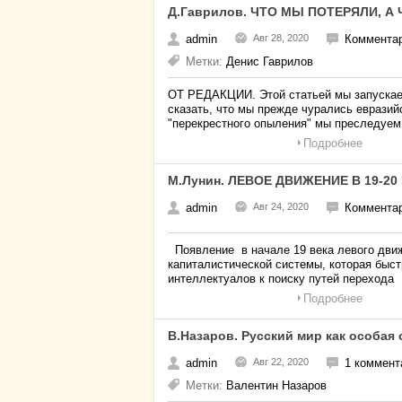
Д.Гаврилов. ЧТО МЫ ПОТЕРЯЛИ, А
admin
Авг 28, 2020
Комментар
Метки:
Денис Гаврилов
ОТ РЕДАКЦИИ. Этой статьей мы запускае
сказать, что мы прежде чурались евразий
"перекрестного опыления" мы преследуем
Подробнее
М.Лунин. ЛЕВОЕ ДВИЖЕНИЕ В 19-20
admin
Авг 24, 2020
Комментар
Появление в начале 19 века левого движ
капиталистической системы, которая быс
интеллектуалов к поиску путей перехода
Подробнее
В.Назаров. Русский мир как особая
admin
Авг 22, 2020
1 коммент
Метки:
Валентин Назаров