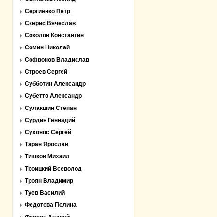
Сергиенко Петр
Скерис Вячеслав
Соколов Константин
Сомин Николай
Софронов Владислав
Строев Сергей
Субботин Александр
Субетто Александр
Сулакшин Степан
Сурдин Геннадий
Сухонос Сергей
Таран Ярослав
Тишков Михаил
Троицкий Всеволод
Троян Владимир
Туев Василий
Федотова Полина