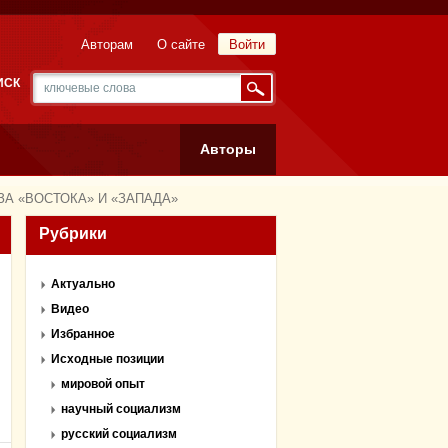
Авторам
О сайте
Войти
ИСК
Авторы
А «ВОСТОКА» И «ЗАПАДА»
Рубрики
Актуально
Видео
Избранное
Исходные позиции
мировой опыт
научный социализм
русский социализм