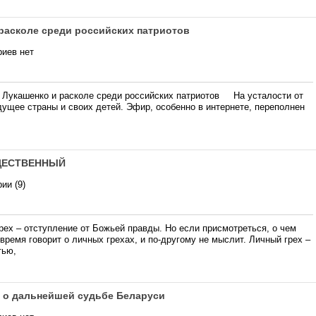
 расколе среди российских патриотов
иев нет
 Лукашенко и расколе среди российских патриотов На усталости от
ущее страны и своих детей. Эфир, особенно в интернете, переполнен
БЩЕСТВЕННЫЙ
ии (9)
грех – отступление от Божьей правды. Но если присмотреться, о чем
е время говорит о личных грехах, и по-другому не мыслит. Личный грех –
тью,
и о дальнейшей судьбе Беларуси