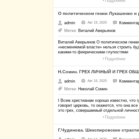
Подробнее
О политическом гении Лукашенко и
admin
Авг 19, 2020
Комментар
Метки:
Виталий Аверьянов
Виталий Аверьянов О политическом гении
«несменяемой власти» нельзя строить буд
какими-то феерическими глупостями
Подробнее
Н.Сомин. ГРЕХ ЛИЧНЫЙ И ГРЕХ О
admin
Авг 16, 2020
Комментар
Метки:
Николай Сомин
I Всем христианам хорошо известно, что 
говорит церковь, то окажется, что она вс
это грех, совершаемый отдельной личнос
Подробнее
Г.Чудинова. Шекспировские страст