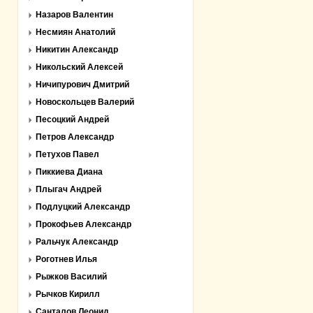
Назаров Валентин
Несмиян Анатолий
Никитин Александр
Никольский Алексей
Ничипурович Дмитрий
Новоскольцев Валерий
Песоцкий Андрей
Петров Александр
Петухов Павел
Пиккиева Диана
Плыгач Андрей
Подлуцкий Александр
Прокофьев Александр
Ральчук Александр
Роготнев Илья
Рыжков Василий
Рычков Кирилл
Санталов Леонид