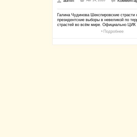
admin
Авг 14, 2020
Комментар
Галина Чудинова Шекспировские страсти
президентские выборы в невеликой по те
страстей во всём мире. Официально ЦИК
Подробнее