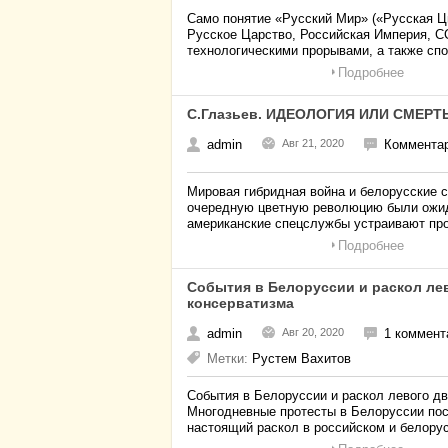
Само понятие «Русский Мир» («Русская Ц
Русское Царство, Российская Империя, С
технологическими прорывами, а также сп
Подробнее
С.Глазьев. ИДЕОЛОГИЯ ИЛИ СМЕРТ
admin
Авг 21, 2020
Комментар
Мировая гибридная война и белорусские 
очередную цветную революцию были ожид
американские спецслужбы устраивают пр
Подробнее
События в Белоруссии и раскол ле
консерватизма
admin
Авг 20, 2020
1 коммент
Метки:
Рустем Вахитов
События в Белоруссии и раскол левого д
Многодневные протесты в Белоруссии пос
настоящий раскол в российском и белору