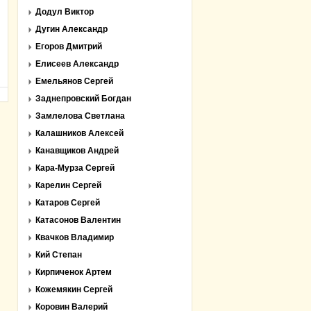
Додул Виктор
Дугин Александр
Егоров Дмитрий
Елисеев Александр
Емельянов Сергей
Заднепровский Богдан
Замлелова Светлана
Калашников Алексей
Канавщиков Андрей
Кара-Мурза Сергей
Карелин Сергей
Катаров Сергей
Катасонов Валентин
Квачков Владимир
Кий Степан
Кирпиченок Артем
Кожемякин Сергей
Коровин Валерий