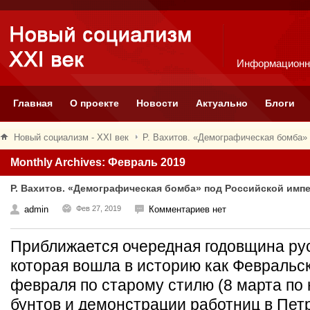
Информационн
Главная
О проекте
Новости
Актуально
Блоги
Новый социализм - XXI век
Р. Вахитов. «Демографическая бомба»
Monthly Archives: Февраль 2019
Р. Вахитов. «Демографическая бомба» под Российской имп
admin
Фев 27, 2019
Комментариев нет
Приближается очередная годовщина ру
которая вошла в историю как Февральс
февраля по старому стилю (8 марта по
бунтов и демонстрации работниц в Петр