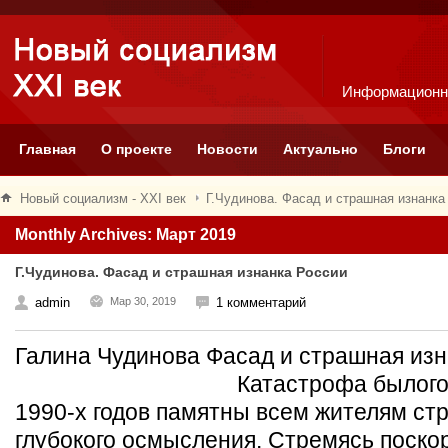
Информационн
Главная
О проекте
Новости
Актуально
Блоги
Новый социализм - XXI век
Г.Чудинова. Фасад и страшная изнанка
Monthly Archives: Март 2019
Г.Чудинова. Фасад и страшная изнанка России
admin
Мар 30, 2019
1 комментарий
Галина Чудинова Фасад и страшная изн
Катастрофа былого гигант
1990-х годов памятны всем жителям стр
глубокого осмысления. Стремясь поско