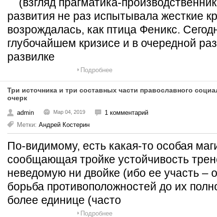
(взгляд прагматика-производственник
развития не раз испытывала жесткие к
возрождалась, как птица Феникс. Сегод
глубочайшем кризисе и в очередной раз,
развилке
Подробнее
Три источника и три составных части православного социа
очерк
admin
Мар 04, 2019
1 комментарий
Метки:
Андрей Костерин
По-видимому, есть какая-то особая маги
сообщающая тройке устойчивость трено
неведомую ни двойке (ибо ее участь – 
борьба противоположностей до их полно
более единице (часто
Подробнее