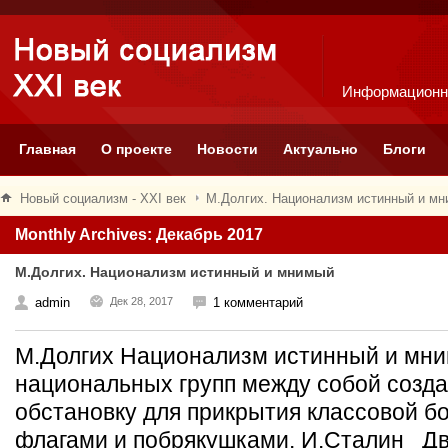
Информационн
Главная
О проекте
Новости
Актуально
Блоги
Новый социализм - XXI век
М.Долгих. Национализм истинный и м
Monthly Archives: Декабрь 2017
М.Долгих. Национализм истинный и мнимый
admin
Дек 28, 2017
1 комментарий
М.Долгих Национализм истинный и м
национальных групп между собой созд
обстановку для прикрытия классовой 
флагами и побрякушками. И.Сталин Дв