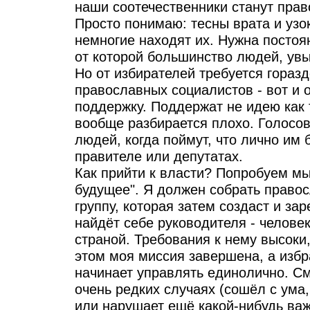
наши соотечественники станут пра
Просто понимаю: тесны врата и узок
немногие находят их. Нужна постоя
от которой большинство людей, увы
Но от избирателей требуется гораз
православных социалистов - вот и
поддержку. Поддержат не идею как 
вообще разбирается плохо. Голосов
людей, когда поймут, что лично им
правителе или депутатах.
Как прийти к власти? Попробуем мы
будущее". Я должен собрать право
группу, которая затем создаст и за
найдёт себе руководителя - человек
страной. Требования к нему высоки,
этом моя миссия завершена, а изб
начинает управлять единолично. См
очень редких случаях (сошёл с ум
или нарушает ещё какой-нибудь ва