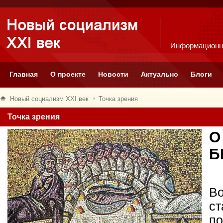
Информационн
Главная
О проекте
Новости
Актуально
Блоги
Новый социализм XXI век
Точка зрения
Точка зрения
О
Б
Во
ст
по