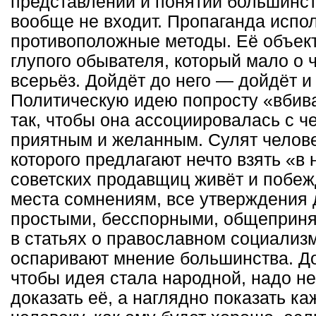
представлений и понятий большинст
вообще не входит. Пропаганда испо
противоположные методы. Её объек
глупого обывателя, который мало о
всерьёз. Дойдёт до него — дойдёт и
Политическую идею попросту «вбив
так, чтобы она ассоциировалась с ч
приятным и желанным. Сулят челове
которого предлагают нечто взять «в 
советских продавщиц живёт и побеж
места сомнениям, все утверждения
простыми, бесспорными, общеприня
в статьях о православном социализ
оспаривают мнение большинства. До
чтобы идея стала народной, надо не
доказать её, а наглядно показать к