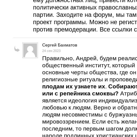
ему должностных лиц, привести кот
политически активных православны
партии. Заходите на форум, мы та
проект программы. Можно не регист
против премодерации. Все ссылки с
Сергей Бахматов
24 сен 2023
Правильно, Андрей, будем реалис
общественный институт, который
основные черты общества, где он
религиозные ритуалы и проповеди
плодам их узнаете их
.
Собирают
или с репейника смоквы?
Атриб
является идеология индивидуали
любовью к людям. Верно и обратно
людям несовместимы с буржуазн
мировоззрением. Если есть желан
последним, то первым шагом дол
народе подлинных христианских 