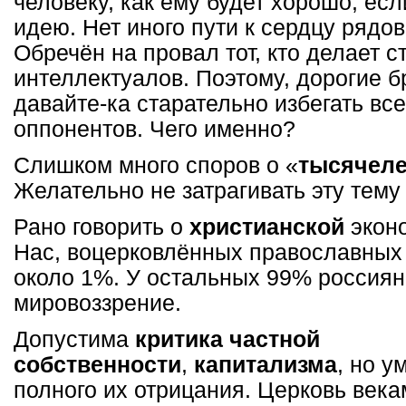
человеку, как ему будет хорошо, ес
идею. Нет иного пути к сердцу рядо
Обречён на провал тот, кто делает с
интеллектуалов. Поэтому, дорогие б
давайте-ка старательно избегать все
оппонентов. Чего именно?
Слишком много споров о «
тысячеле
Желательно не затрагивать эту тему
Рано говорить о
христианской
эконо
Нас, воцерковлённых православных 
около 1%. У остальных 99% россиян
мировоззрение.
Допустима
критика частной
собственности
,
капитализма
, но у
полного их отрицания. Церковь век