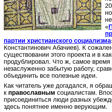
20
но
не
«
п
партии христианского социализма
Константинович Абачиев). К сожален
существовании этого проекта и в как
продублировал. Что ж, самое время
незаслуженно забытую работу, сравн
объединить все полезные идеи.
Как читатель уже догадался, я обр
к
православным
социалистам. Впос
присоединиться люди разных убежде
здесь понятнее именно верующим.