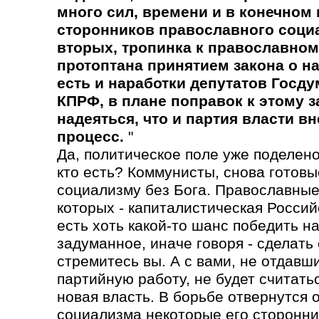
много сил, времени и в конечном 
сторонников православного социа
вторых, тропинка к православном
протоптана принятием закона о н
есть и наработки депутатов Госду
КПРФ, в плане поправок к этому з
надеяться, что и партия власти вн
процесс.
"
Да, политическое поле уже поделено
кто есть? Коммунисты, снова готовы
социализму без Бога. Православные
которых - капиталистическая Россий
есть хоть какой-то шанс победить н
задуманное, иначе говоря - сделать 
стремитесь вы. А с вами, не отдавш
партийную работу, не будет считатьс
новая власть. В борьбе отвернутся 
социализма некоторые его сторонни