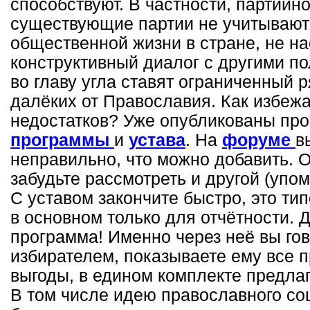
способствуют. В частности, партийн
существующие партии не учитывают
общественной жизни в стране, не н
конструктивный диалог с другими п
во главу угла ставят ограниченный 
далёких от Православия. Как избеж
недостатков? Уже опубликованы пр
программы
и
устава
. На
форуме
в
неправильно, что можно добавить. 
забудьте рассмотреть и другой (упо
С уставом закончите быстро, это ти
в основном только для отчётности. 
программа! Именно через неё вы го
избирателем, показываете ему все 
выгоды, в едином комплекте предла
В том числе идею православного со