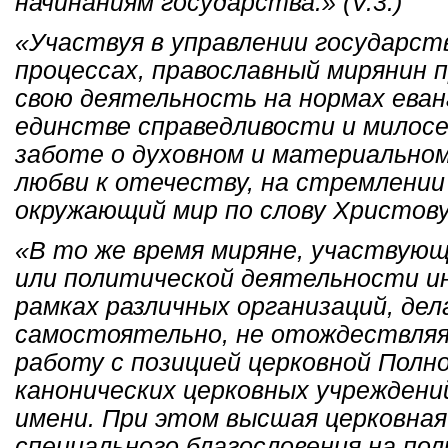
начинаниям государства.» (V.3.)
«Участвуя в управлении государст
процессах, православный мирянин 
свою деятельность на нормах еван
единстве справедливости и милосерд
заботе о духовном и материальном
любви к отечеству, на стремлени
окружающий мир по слову Христову.»
«В то же время миряне, участвующ
или политической деятельности ин
рамках различных организаций, де
самостоятельно, не отождествляя
работу с позицией церковной Полн
канонических церковных учреждени
имени. При этом высшая церковная
специального благословения на по