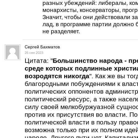
разных убеждений: либералы, ко
монархисты, консерваторы, прогре
Значит, чтобы они действовали за
лад, в программе партии должно б
не разделяет.
Сергей Бахматов
26 сен 2023
Цитата: "
Большинство народа - пр
среде которых подлинные христи
возродятся никогда
". Как же вы то
благородными побуждениями к влас
политических оппонентов администр
политический ресурс, а также насел
силу своей мелкобуржуазной сущнос
против их присутствия во власти. П
политической власти в пользу прав
возможна только при их полном иде
народе. Другого пути нет. Капитали