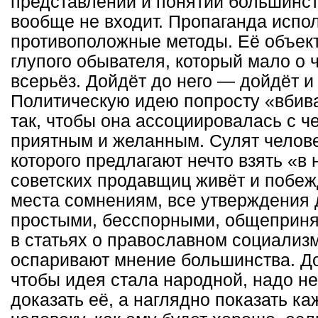
представлений и понятий большинст
вообще не входит. Пропаганда испо
противоположные методы. Её объек
глупого обывателя, который мало о
всерьёз. Дойдёт до него — дойдёт и
Политическую идею попросту «вбив
так, чтобы она ассоциировалась с ч
приятным и желанным. Сулят челове
которого предлагают нечто взять «в 
советских продавщиц живёт и побеж
места сомнениям, все утверждения
простыми, бесспорными, общеприня
в статьях о православном социализ
оспаривают мнение большинства. До
чтобы идея стала народной, надо не
доказать её, а наглядно показать к