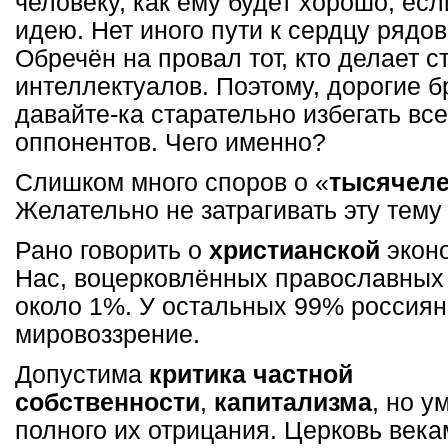
человеку, как ему будет хорошо, ес
идею. Нет иного пути к сердцу рядо
Обречён на провал тот, кто делает с
интеллектуалов. Поэтому, дорогие б
давайте-ка старательно избегать все
оппонентов. Чего именно?
Слишком много споров о «
тысячеле
Желательно не затрагивать эту тему
Рано говорить о
христианской
эконо
Нас, воцерковлённых православных 
около 1%. У остальных 99% россиян
мировоззрение.
Допустима
критика частной
собственности
,
капитализма
, но у
полного их отрицания. Церковь век