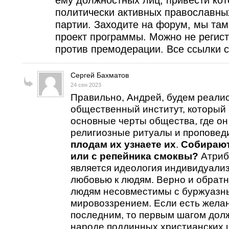
ему должностных лиц, привести кот
политически активных православны
партии. Заходите на форум, мы та
проект программы. Можно не регист
против премодерации. Все ссылки с
Сергей Бахматов
24 сен 2023
Правильно, Андрей, будем реалис
общественный институт, который
основные черты общества, где он
религиозные ритуалы и проповеди
плодам их узнаете их
.
Собирают
или с репейника смоквы?
Атриб
является идеология индивидуали
любовью к людям. Верно и обратно
людям несовместимы с буржуазн
мировоззрением. Если есть желан
последним, то первым шагом дол
народе подлинных христианских 