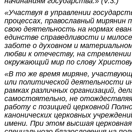
начинаниям государства.» (V.3.)
«Участвуя в управлении государст
процессах, православный мирянин 
свою деятельность на нормах еван
единстве справедливости и милосерд
заботе о духовном и материальном
любви к отечеству, на стремлени
окружающий мир по слову Христову.»
«В то же время миряне, участвующ
или политической деятельности ин
рамках различных организаций, де
самостоятельно, не отождествляя
работу с позицией церковной Полн
канонических церковных учреждени
имени. При этом высшая церковная
специального благословения на по