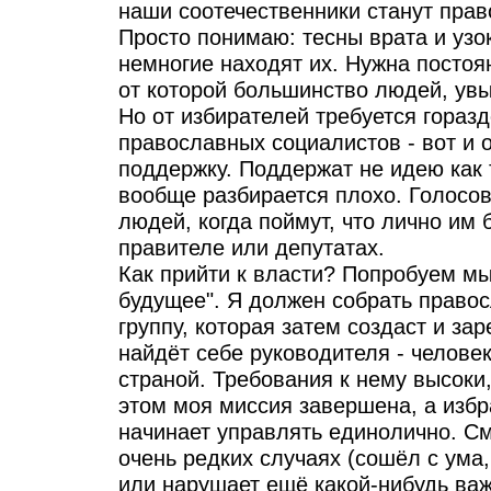
наши соотечественники станут пра
Просто понимаю: тесны врата и узок
немногие находят их. Нужна постоя
от которой большинство людей, увы
Но от избирателей требуется гораз
православных социалистов - вот и
поддержку. Поддержат не идею как 
вообще разбирается плохо. Голосов
людей, когда поймут, что лично им
правителе или депутатах.
Как прийти к власти? Попробуем мы
будущее". Я должен собрать право
группу, которая затем создаст и за
найдёт себе руководителя - человек
страной. Требования к нему высоки,
этом моя миссия завершена, а изб
начинает управлять единолично. См
очень редких случаях (сошёл с ум
или нарушает ещё какой-нибудь ва