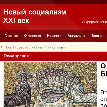
Информационн
Главная
О проекте
Новости
Актуально
Блоги
Новый социализм XXI век
Точка зрения
Точка зрения
О
Б
Во
ст
по