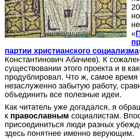
20
но
не
«
п
партии христианского социализма
Константинович Абачиев). К сожален
существовании этого проекта и в как
продублировал. Что ж, самое время
незаслуженно забытую работу, сравн
объединить все полезные идеи.
Как читатель уже догадался, я обр
к
православным
социалистам. Впос
присоединиться люди разных убежде
здесь понятнее именно верующим.