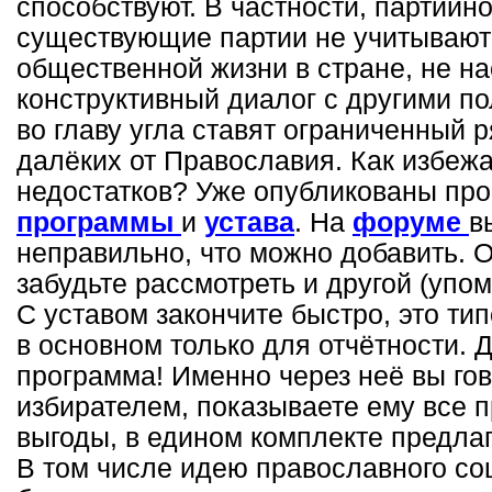
способствуют. В частности, партийн
существующие партии не учитывают
общественной жизни в стране, не н
конструктивный диалог с другими п
во главу угла ставят ограниченный 
далёких от Православия. Как избеж
недостатков? Уже опубликованы пр
программы
и
устава
. На
форуме
в
неправильно, что можно добавить. 
забудьте рассмотреть и другой (упо
С уставом закончите быстро, это ти
в основном только для отчётности. 
программа! Именно через неё вы го
избирателем, показываете ему все 
выгоды, в едином комплекте предла
В том числе идею православного со