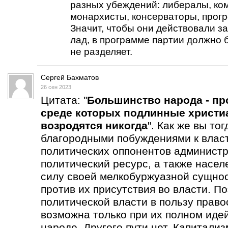
разных убеждений: либералы, ко
монархисты, консерваторы, прогре
Значит, чтобы они действовали за
лад, в программе партии должно б
не разделяет.
Сергей Бахматов
26 сен 2023
Цитата: "
Большинство народа - пр
среде которых подлинные христи
возродятся никогда
". Как же вы то
благородными побуждениями к влас
политических оппонентов администр
политический ресурс, а также насел
силу своей мелкобуржуазной сущнос
против их присутствия во власти. П
политической власти в пользу прав
возможна только при их полном иде
народе. Другого пути нет. Капитали