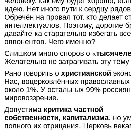
человеку, как ему будет хорошо, ес
идею. Нет иного пути к сердцу рядо
Обречён на провал тот, кто делает с
интеллектуалов. Поэтому, дорогие б
давайте-ка старательно избегать все
оппонентов. Чего именно?
Слишком много споров о «
тысячеле
Желательно не затрагивать эту тему
Рано говорить о
христианской
эконо
Нас, воцерковлённых православных 
около 1%. У остальных 99% россиян
мировоззрение.
Допустима
критика частной
собственности
,
капитализма
, но у
полного их отрицания. Церковь век