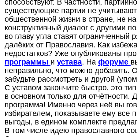
способствуют. В частности, партийн
существующие партии не учитывают
общественной жизни в стране, не н
конструктивный диалог с другими п
во главу угла ставят ограниченный 
далёких от Православия. Как избеж
недостатков? Уже опубликованы пр
программы
и
устава
. На
форуме
в
неправильно, что можно добавить. 
забудьте рассмотреть и другой (упо
С уставом закончите быстро, это ти
в основном только для отчётности. 
программа! Именно через неё вы го
избирателем, показываете ему все 
выгоды, в едином комплекте предла
В том числе идею православного со