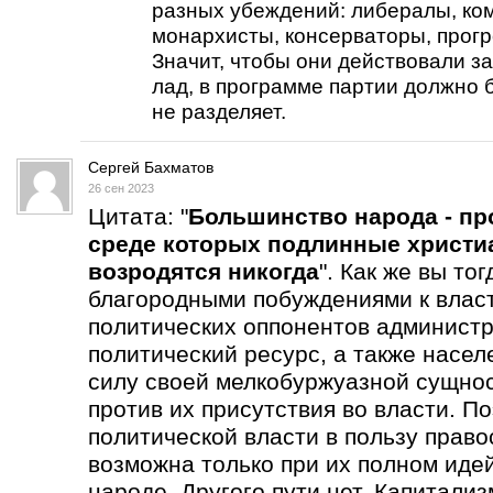
разных убеждений: либералы, ко
монархисты, консерваторы, прогре
Значит, чтобы они действовали за
лад, в программе партии должно б
не разделяет.
Сергей Бахматов
26 сен 2023
Цитата: "
Большинство народа - пр
среде которых подлинные христи
возродятся никогда
". Как же вы то
благородными побуждениями к влас
политических оппонентов администр
политический ресурс, а также насел
силу своей мелкобуржуазной сущнос
против их присутствия во власти. П
политической власти в пользу прав
возможна только при их полном иде
народе. Другого пути нет. Капитали