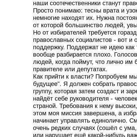
наши соотечественники станут пра
Просто понимаю: тесны врата и узок
немногие находят их. Нужна постоя
от которой большинство людей, увы
Но от избирателей требуется гораз
православных социалистов - вот и
поддержку. Поддержат не идею как 
вообще разбирается плохо. Голосов
людей, когда поймут, что лично им
правителе или депутатах.
Как прийти к власти? Попробуем мы
будущее". Я должен собрать право
группу, которая затем создаст и за
найдёт себе руководителя - человек
страной. Требования к нему высоки,
этом моя миссия завершена, а изб
начинает управлять единолично. См
очень редких случаях (сошёл с ум
или нарушает ещё какой-нибудь ва