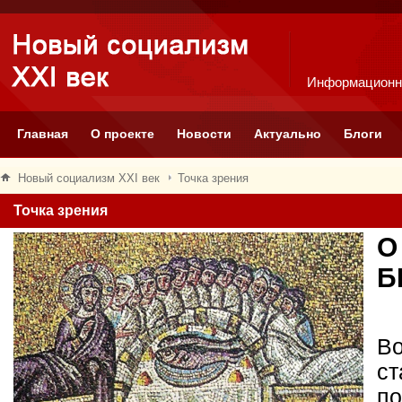
Информационн
Главная
О проекте
Новости
Актуально
Блоги
Новый социализм XXI век
Точка зрения
Точка зрения
О
Б
Во
ст
по