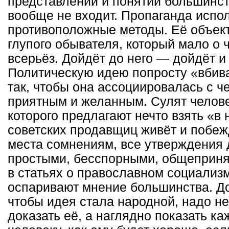
представлений и понятий большинст
вообще не входит. Пропаганда испо
противоположные методы. Её объек
глупого обывателя, который мало о
всерьёз. Дойдёт до него — дойдёт и
Политическую идею попросту «вбив
так, чтобы она ассоциировалась с ч
приятным и желанным. Сулят челове
которого предлагают нечто взять «в 
советских продавщиц живёт и побеж
места сомнениям, все утверждения
простыми, бесспорными, общеприня
в статьях о православном социализ
оспаривают мнение большинства. До
чтобы идея стала народной, надо не
доказать её, а наглядно показать к