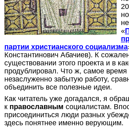
20
но
не
«
п
партии христианского социализма
Константинович Абачиев). К сожален
существовании этого проекта и в как
продублировал. Что ж, самое время
незаслуженно забытую работу, сравн
объединить все полезные идеи.
Как читатель уже догадался, я обр
к
православным
социалистам. Впос
присоединиться люди разных убежде
здесь понятнее именно верующим.