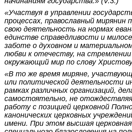
начинаниям государства.» (V.3.)
«Участвуя в управлении государст
процессах, православный мирянин 
свою деятельность на нормах еван
единстве справедливости и милосерд
заботе о духовном и материальном
любви к отечеству, на стремлени
окружающий мир по слову Христову.»
«В то же время миряне, участвующ
или политической деятельности ин
рамках различных организаций, де
самостоятельно, не отождествляя
работу с позицией церковной Полн
канонических церковных учреждени
имени. При этом высшая церковная
специального благословения на по