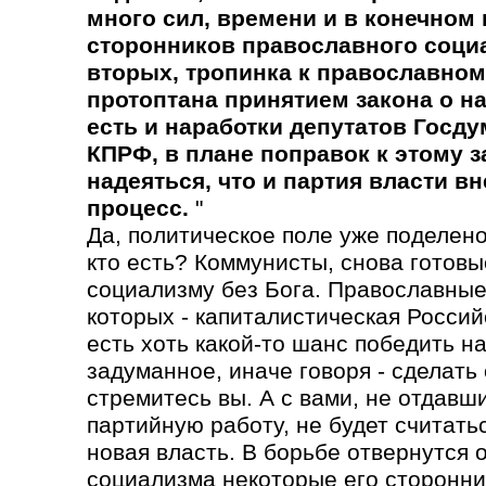
много сил, времени и в конечном 
сторонников православного социа
вторых, тропинка к православном
протоптана принятием закона о н
есть и наработки депутатов Госду
КПРФ, в плане поправок к этому з
надеяться, что и партия власти вн
процесс.
"
Да, политическое поле уже поделено
кто есть? Коммунисты, снова готовы
социализму без Бога. Православные
которых - капиталистическая Россий
есть хоть какой-то шанс победить н
задуманное, иначе говоря - сделать 
стремитесь вы. А с вами, не отдавш
партийную работу, не будет считатьс
новая власть. В борьбе отвернутся 
социализма некоторые его сторонни