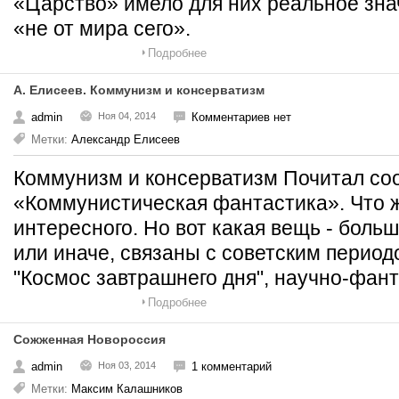
«Царство» имело для них реальное зна
«не от мира сего».
Подробнее
А. Елисеев. Коммунизм и консерватизм
admin
Ноя 04, 2014
Комментариев нет
Метки:
Александр Елисеев
Коммунизм и консерватизм Почитал со
«Коммунистическая фантастика». Что ж
интересного. Но вот какая вещь - больш
или иначе, связаны с советским период
"Космос завтрашнего дня", научно-фан
Подробнее
Сожженная Новороссия
admin
Ноя 03, 2014
1 комментарий
Метки:
Максим Калашников