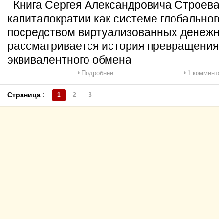
Книга Сергея Александровича Строев
капиталократии как системе глобально
посредством виртуализованных денежны
рассматривается история превращения 
эквивалентного обмена
Подробнее
1 коммент
Страница :
1
2
3