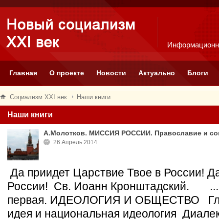
Информационн
Главная
О проекте
Новости
Актуально
Блоги
Социализм XXI век
Наши книги
Наши книги
А.Молотков. МИССИЯ РОССИИ. Православие и соц
26 Апрель 2014
Да приидет Царствие Твое в России! Да
России! Св. Иоанн Кронштадский. ..
первая. ИДЕОЛОГИЯ И ОБЩЕСТВО Гла
идея и национальная идеология Диалек