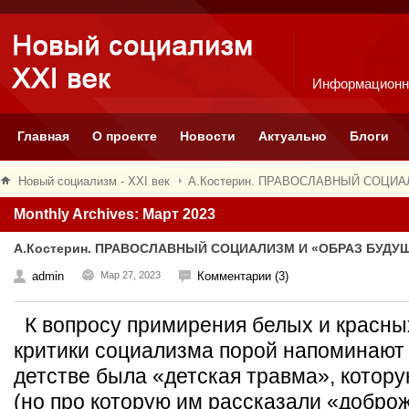
Информационн
Главная
О проекте
Новости
Актуально
Блоги
Новый социализм - XXI век
А.Костерин. ПРАВОСЛАВНЫЙ СОЦИА
Monthly Archives: Март 2023
А.Костерин. ПРАВОСЛАВНЫЙ СОЦИАЛИЗМ И «ОБРАЗ БУДУ
admin
Мар 27, 2023
Комментарии (3)
К вопросу примирения белых и красн
критики социализма порой напоминают 
детстве была «детская травма», котору
(но про которую им рассказали «добро