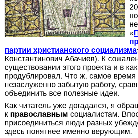
20
но
не
«
п
партии христианского социализма
Константинович Абачиев). К сожален
существовании этого проекта и в как
продублировал. Что ж, самое время
незаслуженно забытую работу, сравн
объединить все полезные идеи.
Как читатель уже догадался, я обр
к
православным
социалистам. Впос
присоединиться люди разных убежде
здесь понятнее именно верующим.