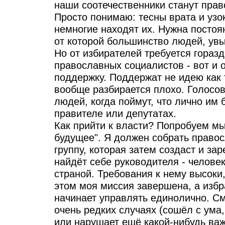
наши соотечественники станут пра
Просто понимаю: тесны врата и узок
немногие находят их. Нужна постоя
от которой большинство людей, увы
Но от избирателей требуется гораз
православных социалистов - вот и
поддержку. Поддержат не идею как 
вообще разбирается плохо. Голосов
людей, когда поймут, что лично им
правителе или депутатах.
Как прийти к власти? Попробуем мы
будущее". Я должен собрать право
группу, которая затем создаст и за
найдёт себе руководителя - человек
страной. Требования к нему высоки,
этом моя миссия завершена, а изб
начинает управлять единолично. См
очень редких случаях (сошёл с ум
или нарушает ещё какой-нибудь ва