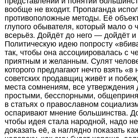
представлений и понятий большинст
вообще не входит. Пропаганда испо
противоположные методы. Её объек
глупого обывателя, который мало о
всерьёз. Дойдёт до него — дойдёт и
Политическую идею попросту «вбив
так, чтобы она ассоциировалась с ч
приятным и желанным. Сулят челове
которого предлагают нечто взять «в 
советских продавщиц живёт и побеж
места сомнениям, все утверждения
простыми, бесспорными, общеприня
в статьях о православном социализ
оспаривают мнение большинства. До
чтобы идея стала народной, надо не
доказать её, а наглядно показать к