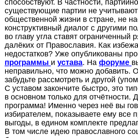
способствуют. В частности, партийн
существующие партии не учитывают
общественной жизни в стране, не н
конструктивный диалог с другими п
во главу угла ставят ограниченный 
далёких от Православия. Как избеж
недостатков? Уже опубликованы пр
программы
и
устава
. На
форуме
в
неправильно, что можно добавить. 
забудьте рассмотреть и другой (упо
С уставом закончите быстро, это ти
в основном только для отчётности. 
программа! Именно через неё вы го
избирателем, показываете ему все 
выгоды, в едином комплекте предла
В том числе идею православного со