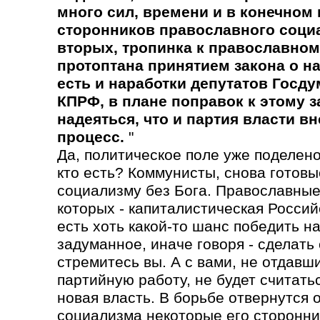
много сил, времени и в конечном 
сторонников православного социа
вторых, тропинка к православном
протоптана принятием закона о н
есть и наработки депутатов Госду
КПРФ, в плане поправок к этому з
надеяться, что и партия власти вн
процесс.
"
Да, политическое поле уже поделено
кто есть? Коммунисты, снова готовы
социализму без Бога. Православные
которых - капиталистическая Россий
есть хоть какой-то шанс победить н
задуманное, иначе говоря - сделать 
стремитесь вы. А с вами, не отдавш
партийную работу, не будет считатьс
новая власть. В борьбе отвернутся 
социализма некоторые его сторонни