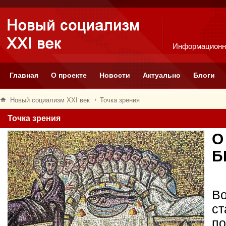
Информационн
Главная
О проекте
Новости
Актуально
Блоги
Новый социализм XXI век
Точка зрения
Точка зрения
О
Б
Во
ст
по