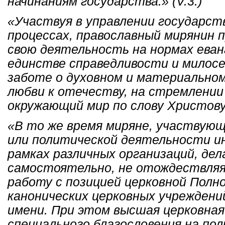
начинаниям государства.» (V.3.)
«Участвуя в управлении государст
процессах, православный мирянин 
свою деятельность на нормах еван
единстве справедливости и милосерд
заботе о духовном и материальном
любви к отечеству, на стремлени
окружающий мир по слову Христову.»
«В то же время миряне, участвующ
или политической деятельности ин
рамках различных организаций, де
самостоятельно, не отождествляя
работу с позицией церковной Полн
канонических церковных учреждени
имени. При этом высшая церковная
специального благословения на по