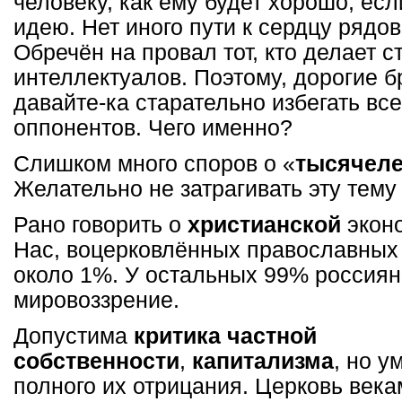
человеку, как ему будет хорошо, ес
идею. Нет иного пути к сердцу рядо
Обречён на провал тот, кто делает с
интеллектуалов. Поэтому, дорогие б
давайте-ка старательно избегать все
оппонентов. Чего именно?
Слишком много споров о «
тысячеле
Желательно не затрагивать эту тему
Рано говорить о
христианской
эконо
Нас, воцерковлённых православных 
около 1%. У остальных 99% россиян
мировоззрение.
Допустима
критика частной
собственности
,
капитализма
, но у
полного их отрицания. Церковь век