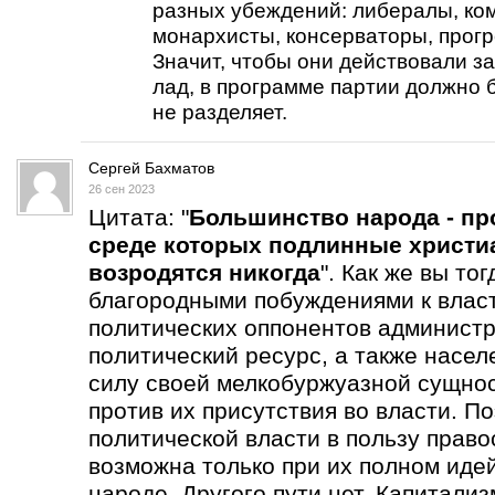
разных убеждений: либералы, ко
монархисты, консерваторы, прогре
Значит, чтобы они действовали за
лад, в программе партии должно б
не разделяет.
Сергей Бахматов
26 сен 2023
Цитата: "
Большинство народа - пр
среде которых подлинные христи
возродятся никогда
". Как же вы то
благородными побуждениями к влас
политических оппонентов администр
политический ресурс, а также насел
силу своей мелкобуржуазной сущнос
против их присутствия во власти. П
политической власти в пользу прав
возможна только при их полном иде
народе. Другого пути нет. Капитали