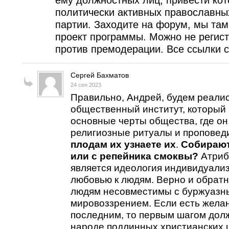
ему должностных лиц, привести кот
политически активных православны
партии. Заходите на форум, мы та
проект программы. Можно не регист
против премодерации. Все ссылки с
Сергей Бахматов
24 сен 2023
Правильно, Андрей, будем реалис
общественный институт, который
основные черты общества, где он
религиозные ритуалы и проповеди
плодам их узнаете их
.
Собирают
или с репейника смоквы?
Атриб
является идеология индивидуали
любовью к людям. Верно и обратно
людям несовместимы с буржуазн
мировоззрением. Если есть желан
последним, то первым шагом дол
народе подлинных христианских 