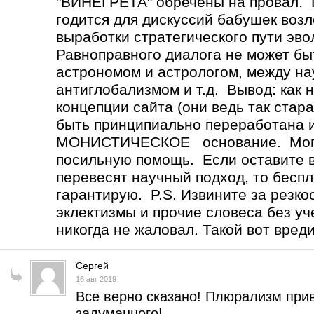
"ВИНЕГРЕТА" обречены на провал
годится для дискуссий бабушек возл
выработки стратегического пути эв
Равноправного диалога не может 
астрономом и астрологом, между н
антиглобализмом и т.д. Вывод: как 
концепции сайта (они ведь так стар
быть принципиально переработана 
МОНИСТИЧЕСКОЕ основание. Могу 
посильную помощь. Если оставите вс
перевесят научный подход, то бесп
гарантирую. P.S. Извините за резко
эклектизмы и прочие словеса без уч
никогда не жаловал. Такой вот вред
Сергей
16 авг 2019
Все верно сказано! Плюрализм прив
задуманного!