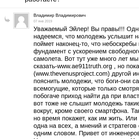
Владимир Владимирович
07 янв 2019
Уважаемый Эйлер! Вы правы!!! Одн
надеемся, что молодежь услышит на
поймет наконец-то, что небоскребы
фундамент с ускорением свободного
самолета. Вот тут уже много лет м
сказать-www.ae911truth.org , но пок
(www.thevenusproject.com) другой и
пояснить молодежи, что боги-они сам
всемогущие, которые только смотрят
побогаче приход найти да при власт
вот тоже не слышит молодежь такие
вокруг, кроме своего смартфона. Т
но время покажет, как им жить. Или 
одна на всех, а мнений и стратегов 
одним словом. Привет от инженеро