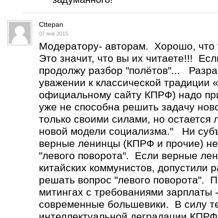
Cttepan
07 янв 2015
Модератору- авторам. Хорошо, что 
Это значит, что вы их читаете!!! Ес
продолжу разбор "полётов"... Разр
уважении к классической традиции 
официальному сайту КПРФ) надо при
уже не способна решить задачу нов
только своими силами, но остается
новой модели социализма." Ни субъ
верные ленинцы (КПРФ и прочие) не
"левого поворота". Если верные лен
китайских коммунистов, допустили р
решать вопрос "левого поворота". 
митингах с требованиями зарплаты -
современные большевики. В силу т
интеллектуальной деградации КПРФ