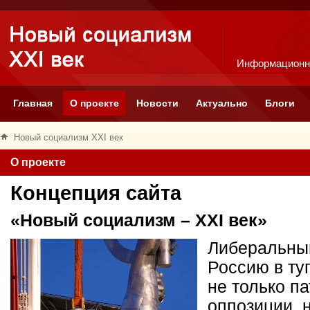
Информационн
Главная
О проекте
Новости
Актуально
Блоги
Новый социализм XXI век
О проекте
Концепция сайта
«Новый социализм – XXI век»
Либеральный
Россию в ту
не только п
оппозиции, 