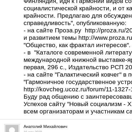
Финляндия, идя к Гармонии видов со
социалистической крайности, и от к
крайности. Предлагаю для обсужден
справедливость", опубликованную:
- на сайте Проза.ру http://proza.ru/
и развитием темы
http://www.proza.r
"Общество, как фрактал интересов".
- в "Каталоге современной литерату
международной книжной выставке-яр
первая, 296 с., Издательство РСП 2017
- на сайте "Галактический ковчег" в
"Гармоничное государственное устро
http://kovcheg.ucoz.ru/forum/11-1327
Буду рад общению с заинтересовав
Успехов сайту "Новый социализм - X
всем организаторам и участникам са
Анатолий Михайлович