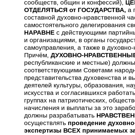
сообществ, общин и конфессий),
ЦЕ
ОТДЕЛЯТЬСЯ от ГОСУДАРСТВА,
а 
составной духовно-нравственной ча
самостоятельного делегирования св
НАРАВНЕ
с действующими партийны
и организациями, в органы государс
самоуправления, а также в духовно
Причём,
ДУХОВНО-НРАВСТВЕННЫ
республиканские и местные) должны
соответствующими Советами народн
предста­вительства духовен­ства и в
деятелей культуры, образования, на
искусства и согла­сившихся работать
группах на патриотических, обще­ст
начисления и выплаты за это зараб
должны разрабатывать
НРАВСТВЕН
осуществлять
проведение духовно
экспертизы ВСЕХ принимаемых з