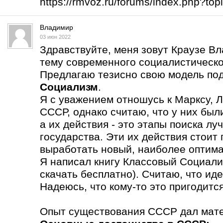
https://rmvoz.ru/forums/index.php?t
Владимир
03 июн 2022
Здравствуйте, меня зовут Краузе В
тему современного социалистическо
Предлагаю тезисно свою модель по
Социализм
.
Я с уважением отношусь к Марксу, Л
СССР, однако считаю, что у них бы
а их действия - это этапы поиска л
государства. Эти их действия стоит
выработать новый, наиболее оптима
Я написал книгу Классовый Социали
скачать бесплатно). Считаю, что ид
Надеюсь, что кому-то это пригодится
Опыт существования СССР дал мате