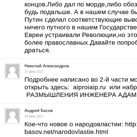
концов.Либо дал по морде,либо обоз
будь подальше. А в нашем случае б
Путин сделал соответствующие выво
ничего путного в нашем Государств
Евреи устраивали Революции,но это
более православных.Давайте попро
драться.
Николай Александров.
17 фев 2017
Подробнее написано во 2-й части м
открыть здесь: aiproiaip.ru или на
РАЗМЫШЛЕНИЯ ИНЖЕНЕРА АДА
Андрей Басов
24 фев 2017
Кое-что новое о народовластии:
htt
basov.net/narodovlastie.html