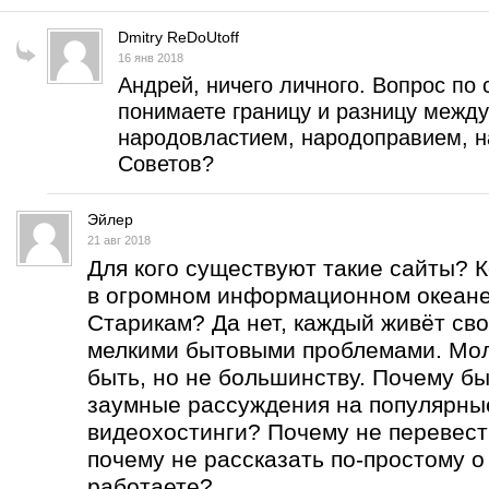
Dmitry ReDoUtoff
16 янв 2018
Андрей, ничего личного. Вопрос по 
понимаете границу и разницу межд
народовластием, народоправием, н
Советов?
Эйлер
21 авг 2018
Для кого существуют такие сайты? 
в огромном информационном океан
Старикам? Да нет, каждый живёт сво
мелкими бытовыми проблемами. Мо
быть, но не большинству. Почему бы
заумные рассуждения на популярны
видеохостинги? Почему не перевест
почему не рассказать по-простому о
работаете?