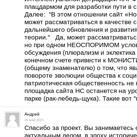
плацдармом для разработки пути в с
Далее: "В этом отношении сайт «Но
может рассматриваться в качестве 
дальнейшего обновления и развити
теории." Да, может рассматриватьс
но при одном НЕОСПОРИМОМ услов
обсуждения (плюрализм и эклектика 
конечном счете привести к МОНИ
(общему знаменателю) о том, что 
повороте эволюции общества к соц
патриотическая общественность не 
площадка сайта НС останется на уро
парке (рак-лебедь-щука). Такие вот "
Андрей
25 май 2015
Спасибо за проект. Вы занимаетесь
актуальным делом в эпоху историче