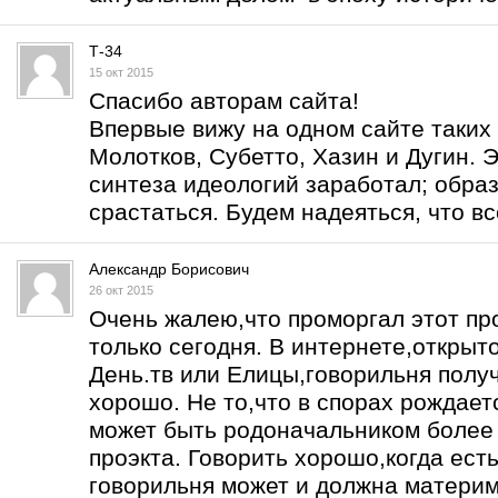
Т-34
15 окт 2015
Спасибо авторам сайта!
Впервые вижу на одном сайте таких 
Молотков, Субетто, Хазин и Дугин. Э
синтеза идеологий заработал; образ
срастаться. Будем надеяться, что вс
Александр Борисович
26 окт 2015
Очень жалею,что проморгал этот про
только сегодня. В интернете,открыт
День.тв или Елицы,говорильня получ
хорошо. Не то,что в спорах рождаетс
может быть родоначальником более 
проэкта. Говорить хорошо,когда есть
говорильня может и должна материм