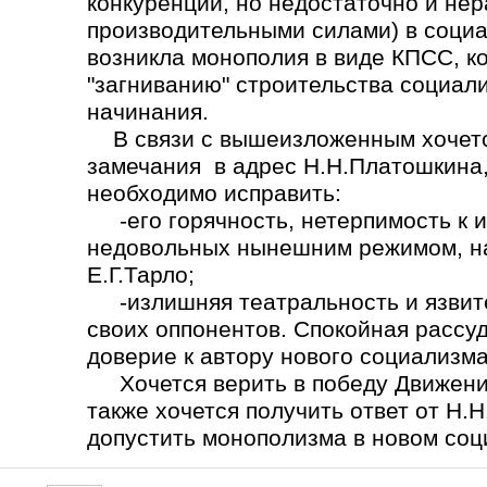
конкуренции, но недостаточно и не
производительными силами) в социа
возникла монополия в виде КПСС, ко
"загниванию" строительства социал
начинания.
В связи с вышеизложенным хочется
замечания в адрес Н.Н.Платошкина,
необходимо исправить:
-его горячность, нетерпимость к 
недовольных нынешним режимом, на
Е.Г.Тарло;
-излишняя театральность и язвите
своих оппонентов. Спокойная рассу
доверие к автору нового социализма
Хочется верить в победу Движения
также хочется получить ответ от Н.
допустить монополизма в новом со