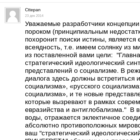
Cttepan
23 дек 2014
Уважаемые разработчики концепции
пороком (принципиальным недостатк
похоронит поиски истины, является 
всеядность, т.е. имеем солянку из 
из поставленной вами цели: "Главна
стратегический идеологический син
представлений о социализме. В реж
диалога здесь должны встретиться 
социализма», «русского социализма
социализма», и те новые представл
которые вызревают в рамках соврем
евразийства и антиглобализма." В в
воды, отражается эклектичное соед
абсолютно противоположных мирово
ваш "стратегический идеологический