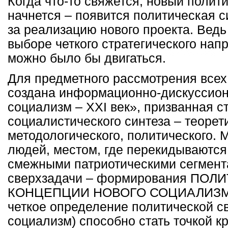
Когда что-то свяжется, новый полит
начнется – появится политическая с
за реализацию нового проекта. Ведь 
выборе четкого стратегического нап
можно было бы двигаться.
Для предметного рассмотрения всех
создана информационно-дискуссио
социализм –
XXI
век», призванная с
социалистического синтеза – теорет
методологического, политического. 
людей, местом, где перекидываются
смежными патриотическими сегмент
сверхзадачи – формирования ПО
КОНЦЕПЦИИ НОВОГО СОЦИАЛИЗМА.
четкое определение политической с
социализм) способно стать точкой к