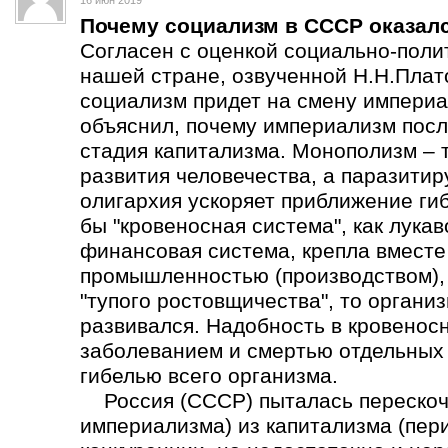
16 июн 2019
Почему социализм в СССР оказал
Согласен с оценкой социально-поли
нашей стране, озвученной Н.Н.Плат
социализм придет на смену империа
объяснил, почему империализм пос
стадия капитализма. Монополизм – 
развития человечества, а паразит
олигархия ускоряет приближение ги
бы "кровеносная система", как лука
финансовая система, крепла вмест
промышленностью (производством), а
"тупого ростовщичества", то органи
развивался. Надобность в кровеносн
заболеванием и смертью отдельных о
гибелью всего организма.
Россия (СССР) пыталась перескоч
империализма) из капитализма (пер