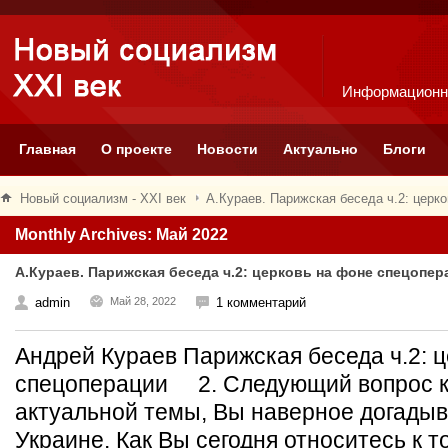
Информационн
Главная
О проекте
Новости
Актуально
Блоги
Новый социализм - XXI век
А.Кураев. Парижская беседа ч.2: церк
Monthly Archives: Май 2022
А.Кураев. Парижская беседа ч.2: церковь на фоне спецопе
admin
Май 28, 2022
1 комментарий
Андрей Кураев Парижская беседа ч.2: 
спецоперации 2. Следующий вопрос к
актуальной темы, Bы наверное догадывa
Украине. Как Bы сегодня относитесь к т