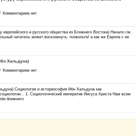
Комментариев нет
ру европейского и русского общества из Ближнего Востока) Начало см.
ельный читатель может воскликнуть: позвольте! а как же Европа с ее
Ибн Хальдуна)
Комментариев нет
альдуна) Социология и историософия Ибн Хальдуна как
социологии... 1. Социологический императив Иисуса Христа Нам всем
юби ближнего