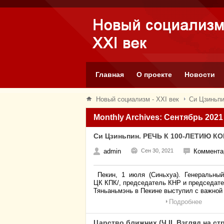
Главная
О проекте
Новости
Новый социализм - XXI век
Си Цзинь
Monthly Archives: Сентябрь 2021
Си Цзиньпин. РЕЧЬ К 100-ЛЕТИЮ 
admin
Сен 30, 2021
Коммента
Пекин, 1 июля (Синьхуа). Генеральный 
ЦК КПК/, председатель КНР и председате
Тяньаньмэнь в Пекине выступил с важной
Подробнее
Царство ближних (Ч.II. Взгляд на с