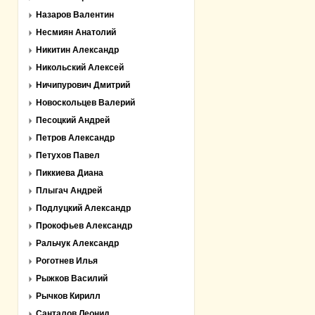
Назаров Валентин
Несмиян Анатолий
Никитин Александр
Никольский Алексей
Ничипурович Дмитрий
Новоскольцев Валерий
Песоцкий Андрей
Петров Александр
Петухов Павел
Пиккиева Диана
Плыгач Андрей
Подлуцкий Александр
Прокофьев Александр
Ральчук Александр
Роготнев Илья
Рыжков Василий
Рычков Кирилл
Санталов Леонид