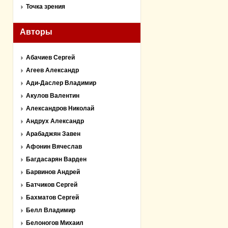
Точка зрения
Авторы
Абачиев Сергей
Агеев Александр
Ади-Даслер Владимир
Акулов Валентин
Александров Николай
Андрух Александр
Арабаджян Завен
Афонин Вячеслав
Багдасарян Варден
Барвинов Андрей
Батчиков Сергей
Бахматов Сергей
Белл Владимир
Белоногов Михаил