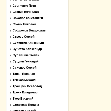
Сергиенко Петр
Скерис Вячеслав
Соколов Константин
Сомин Николай
Софронов Владислав
Строев Сергей
Субботин Александр
Субетто Александр
Сулакшин Степан
Сурдин Геннадий
Сухонос Сергей
Таран Ярослав
Тишков Михаил
Троицкий Всеволод
Троян Владимир
Туев Василий
Федотова Полина