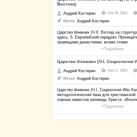
Востока)
Андрей Костерин
Сен 25, 2021
Метки:
Андрей Костерин
Царство ближних (Ч.II. Взгляд на структу
здесь. 5. Европейский парадокс Проницат
правящими династиями, всеми этими
Подробнее
Царство ближних (Ч.I. Социология 
Андрей Костерин
Сен 17, 2021
Метки:
Андрей Костерин
Царство ближних (Ч.I. Социология Ибн Х
методологическая база для христианской 
хорошо известна заповедь Христа: «Возл
Подробнее