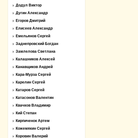
Додул Виктор
Дугин Александр
Егоров Дмитрий
Елисеев Александр
Емельянов Сергей
Заднепровский Богдан
Замлелова Светлана
Калашников Алексей
Канавщиков Андрей
Кара-Мурза Сергей
Карелин Сергей
Катаров Сергей
Катасонов Валентин
Квачков Владимир
Кий Степан
Кирпиченок Артем
Кожемякин Сергей
Коровин Валерий