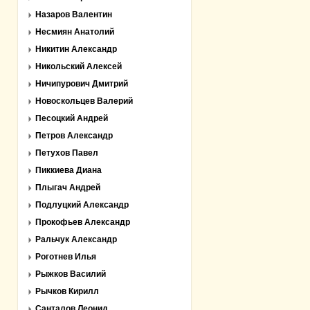
Назаров Валентин
Несмиян Анатолий
Никитин Александр
Никольский Алексей
Ничипурович Дмитрий
Новоскольцев Валерий
Песоцкий Андрей
Петров Александр
Петухов Павел
Пиккиева Диана
Плыгач Андрей
Подлуцкий Александр
Прокофьев Александр
Ральчук Александр
Роготнев Илья
Рыжков Василий
Рычков Кирилл
Санталов Леонид