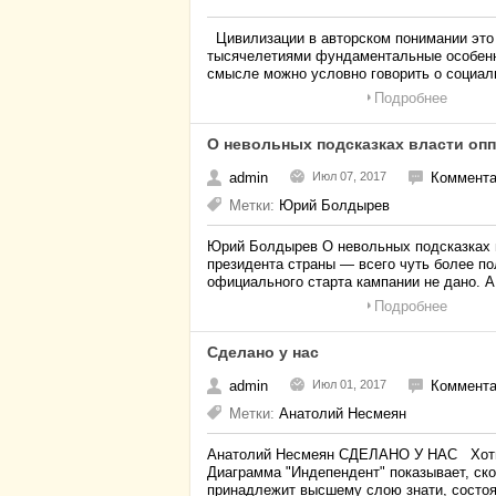
Цивилизации в авторском понимании это 
тысячелетиями фундаментальные особенн
смысле можно условно говорить о социа
Подробнее
О невольных подсказках власти оп
admin
Июл 07, 2017
Коммента
Метки:
Юрий Болдырев
Юрий Болдырев О невольных подсказках 
президента страны — всего чуть более по
официального старта кампании не дано. 
Подробнее
Сделано у нас
admin
Июл 01, 2017
Коммента
Метки:
Анатолий Несмеян
Анатолий Несмеян СДЕЛАНО У НАС Хоть в
Диаграмма "Индепендент" показывает, ско
принадлежит высшему слою знати, состо