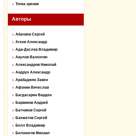
Точка зрения
Авторы
Абачиев Сергей
Агеев Александр
Ади-Даслер Владимир
Акулов Валентин
Александров Николай
Андрух Александр
Арабаджян Завен
Афонин Вячеслав
Багдасарян Варден
Барвинов Андрей
Батчиков Сергей
Бахматов Сергей
Белл Владимир
Белоногов Михаил