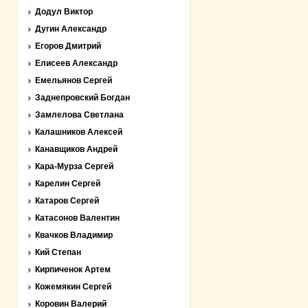
Додул Виктор
Дугин Александр
Егоров Дмитрий
Елисеев Александр
Емельянов Сергей
Заднепровский Богдан
Замлелова Светлана
Калашников Алексей
Канавщиков Андрей
Кара-Мурза Сергей
Карелин Сергей
Катаров Сергей
Катасонов Валентин
Квачков Владимир
Кий Степан
Кирпиченок Артем
Кожемякин Сергей
Коровин Валерий