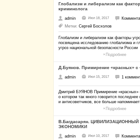
Глобализм и либерализм как фактор
криминолога
admin
Июл 18, 2017
Коммента
Метки:
Сергей Босхолов
Глобализм и либерализм как факторы угро
посвящена исследованию глобализма и г
угроз национальной безопасности России
Подробнее
Д.Буянов. Примирение «красных» с
admin
Июл 15, 2017
1 коммен
Дмитрий БУЯНОВ Примирение «красных» с
о котором так много говорится последне
и антисоветчиков, все больше напоминает
Подробнее
В.Багдасарян. ЦИВИЛИЗАЦИОННЫ
ЭКОНОМИКИ
admin
Июл 10, 2017
Коммента