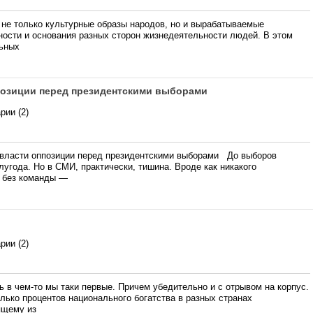
не только культурные образы народов, но и вырабатываемые
ости и основания разных сторон жизнедеятельности людей. В этом
льных
позиции перед президентскими выборами
рии (2)
власти оппозиции перед президентскими выборами До выборов
лугода. Но в СМИ, практически, тишина. Вроде как никакого
А без команды —
рии (2)
 чем-то мы таки первые. Причем убедительно и с отрывом на корпус.
лько процентов национального богатства в разных странах
ящему из