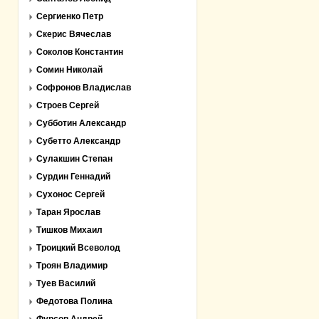
Сергиенко Петр
Скерис Вячеслав
Соколов Константин
Сомин Николай
Софронов Владислав
Строев Сергей
Субботин Александр
Субетто Александр
Сулакшин Степан
Сурдин Геннадий
Сухонос Сергей
Таран Ярослав
Тишков Михаил
Троицкий Всеволод
Троян Владимир
Туев Василий
Федотова Полина