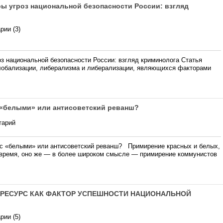
ы угроз национальной безопасности России: взгляд
рии (3)
з национальной безопасности России: взгляд криминолога Статья
лобализации, либерализма и либерализации, являющихся факторами
 «белыми» или антисоветский реванш?
тарий
 «белыми» или антисоветский реванш? Примирение красных и белых,
е время, оно же — в более широком смысле — примирение коммунистов
Й РЕСУРС КАК ФАКТОР УСПЕШНОСТИ НАЦИОНАЛЬНОЙ
рии (5)