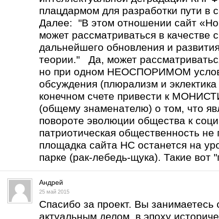
плацдармом для разработки пути в с
Далее: "В этом отношении сайт «Но
может рассматриваться в качестве 
дальнейшего обновления и развити
теории." Да, может рассматриватьс
но при одном НЕОСПОРИМОМ услов
обсуждения (плюрализм и эклектика 
конечном счете привести к МОНИ
(общему знаменателю) о том, что 
повороте эволюции общества к соц
патриотическая общественность не 
площадка сайта НС останется на уро
парке (рак-лебедь-щука). Такие вот "
Андрей
25 май 2015
Спасибо за проект. Вы занимаетесь
актуальным делом в эпоху историче