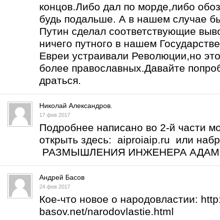
концов.Либо дал по морде,либо обоз
будь подальше. А в нашем случае б
Путин сделал соответствующие выво
ничего путного в нашем Государств
Евреи устраивали Революции,но это
более православных.Давайте попро
драться.
Николай Александров.
17 фев 2017
Подробнее написано во 2-й части м
открыть здесь: aiproiaip.ru или на
РАЗМЫШЛЕНИЯ ИНЖЕНЕРА АДА
Андрей Басов
24 фев 2017
Кое-что новое о народовластии:
htt
basov.net/narodovlastie.html