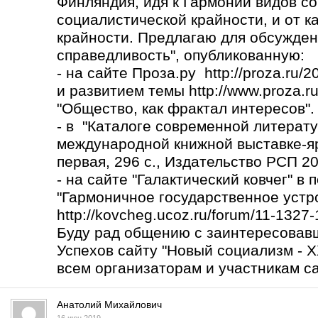
Финляндия, идя к Гармонии видов со
социалистической крайности, и от к
крайности. Предлагаю для обсужден
справедливость", опубликованную:
- на сайте Проза.ру http://proza.ru/
и развитием темы
http://www.proza.r
"Общество, как фрактал интересов".
- в "Каталоге современной литерату
международной книжной выставке-яр
первая, 296 с., Издательство РСП 2017
- на сайте "Галактический ковчег" в
"Гармоничное государственное устро
http://kovcheg.ucoz.ru/forum/11-1327
Буду рад общению с заинтересовав
Успехов сайту "Новый социализм - X
всем организаторам и участникам са
Анатолий Михайлович