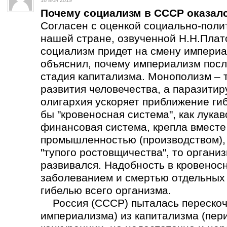
16 июн 2019
Почему социализм в СССР оказал
Согласен с оценкой социально-поли
нашей стране, озвученной Н.Н.Плат
социализм придет на смену империа
объяснил, почему империализм пос
стадия капитализма. Монополизм – 
развития человечества, а паразит
олигархия ускоряет приближение ги
бы "кровеносная система", как лука
финансовая система, крепла вмест
промышленностью (производством), а
"тупого ростовщичества", то органи
развивался. Надобность в кровеносн
заболеванием и смертью отдельных о
гибелью всего организма.
Россия (СССР) пыталась перескоч
империализма) из капитализма (пер