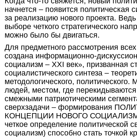
Когда что-то свяжется, новый полит
начнется – появится политическая с
за реализацию нового проекта. Ведь 
выборе четкого стратегического нап
можно было бы двигаться.
Для предметного рассмотрения всех
создана информационно-дискуссио
социализм –
XXI
век», призванная с
социалистического синтеза – теорет
методологического, политического. 
людей, местом, где перекидываются
смежными патриотическими сегмент
сверхзадачи – формирования ПО
КОНЦЕПЦИИ НОВОГО СОЦИАЛИЗМА.
четкое определение политической с
социализм) способно стать точкой к