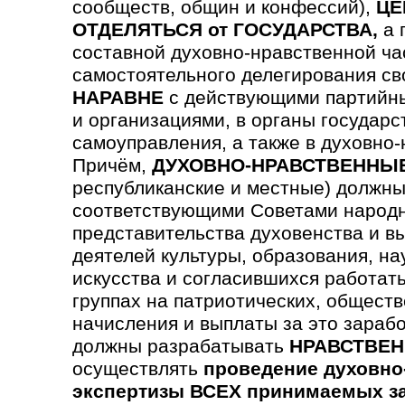
сообществ, общин и конфессий),
ЦЕ
ОТДЕЛЯТЬСЯ от ГОСУДАРСТВА,
а 
составной духовно-нравственной ча
самостоятельного делегирования св
НАРАВНЕ
с действующими партийны
и организациями, в органы государс
самоуправления, а также в духовно
Причём,
ДУХОВНО-НРАВСТВЕННЫ
республиканские и местные) должны
соответствующими Советами народн
предста­вительства духовен­ства и в
деятелей культуры, образования, на
искусства и согла­сившихся работать
группах на патриотических, обще­ст
начисления и выплаты за это зараб
должны разрабатывать
НРАВСТВЕН
осуществлять
проведение духовно
экспертизы ВСЕХ принимаемых з