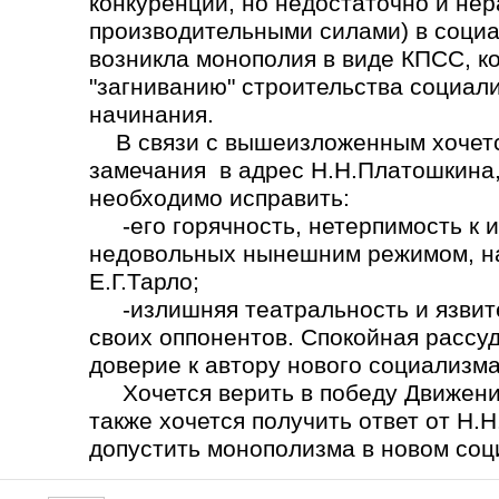
конкуренции, но недостаточно и не
производительными силами) в социа
возникла монополия в виде КПСС, ко
"загниванию" строительства социал
начинания.
В связи с вышеизложенным хочется
замечания в адрес Н.Н.Платошкина,
необходимо исправить:
-его горячность, нетерпимость к 
недовольных нынешним режимом, на
Е.Г.Тарло;
-излишняя театральность и язвите
своих оппонентов. Спокойная рассу
доверие к автору нового социализма
Хочется верить в победу Движения
также хочется получить ответ от Н.
допустить монополизма в новом со