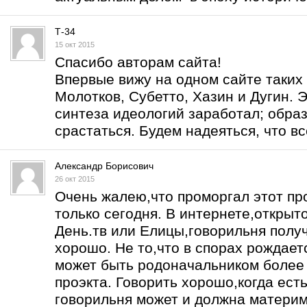
Т-34
15 окт 2015
Спасибо авторам сайта!
Впервые вижу на одном сайте таких 
Молотков, Субетто, Хазин и Дугин. Э
синтеза идеологий заработал; образ
срастаться. Будем надеяться, что вс
Александр Борисович
26 окт 2015
Очень жалею,что проморгал этот про
только сегодня. В интернете,открыт
День.тв или Елицы,говорильня получ
хорошо. Не то,что в спорах рождаетс
может быть родоначальником более 
проэкта. Говорить хорошо,когда есть
говорильня может и должна материм