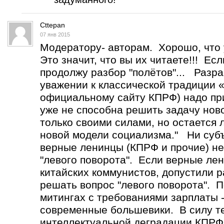
Cttepan
07 янв 2015
Модератору- авторам. Хорошо, что 
Это значит, что вы их читаете!!! Ес
продолжу разбор "полётов"... Разр
уважении к классической традиции 
официальному сайту КПРФ) надо при
уже не способна решить задачу нов
только своими силами, но остается
новой модели социализма." Ни субъ
верные ленинцы (КПРФ и прочие) не
"левого поворота". Если верные лен
китайских коммунистов, допустили р
решать вопрос "левого поворота". 
митингах с требованиями зарплаты -
современные большевики. В силу т
интеллектуальной деградации КПРФ