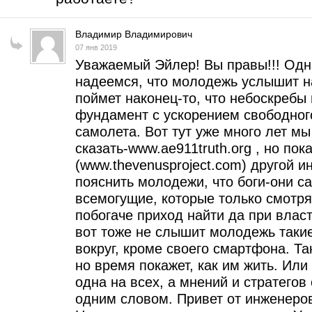
Владимир Владимирович
07 янв 2019
Уважаемый Эйлер! Вы правы!!! Одн
надеемся, что молодежь услышит на
поймет наконец-то, что небоскребы
фундамент с ускорением свободного
самолета. Вот тут уже много лет м
сказать-www.ae911truth.org , но пок
(www.thevenusproject.com) другой и
пояснить молодежи, что боги-они сам
всемогущие, которые только смотрят
побогаче приход найти да при власт
вот тоже не слышит молодежь такие
вокруг, кроме своего смартфона. Т
но время покажет, как им жить. Или 
одна на всех, а мнений и стратегов 
одним словом. Привет от инженеро