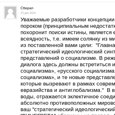
Cttepan
23 дек 2014
Уважаемые разработчики концепции
пороком (принципиальным недостатк
похоронит поиски истины, является 
всеядность, т.е. имеем солянку из 
из поставленной вами цели: "Главна
стратегический идеологический син
представлений о социализме. В реж
диалога здесь должны встретиться 
социализма», «русского социализма
социализма», и те новые представл
которые вызревают в рамках соврем
евразийства и антиглобализма." В в
воды, отражается эклектичное соед
абсолютно противоположных мирово
ваш "стратегический идеологический