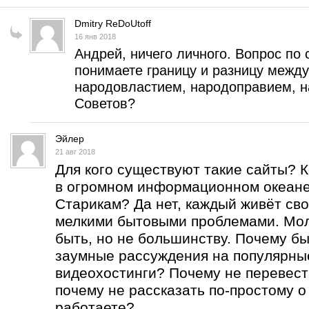
Dmitry ReDoUtoff
16 янв 2018
Андрей, ничего личного. Вопрос по 
понимаете границу и разницу межд
народовластием, народоправием, н
Советов?
Эйлер
21 авг 2018
Для кого существуют такие сайты? 
в огромном информационном океан
Старикам? Да нет, каждый живёт сво
мелкими бытовыми проблемами. Мо
быть, но не большинству. Почему бы
заумные рассуждения на популярны
видеохостинги? Почему не перевест
почему не рассказать по-простому о
работаете?