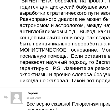
"ВИНЕГРЕТА" обречены на провал
годится для дискуссий бабушек возл
выработки стратегического пути эв
Равноправного диалога не может 
астрономом и астрологом, между н
антиглобализмом и т.д. Вывод: как 
концепции сайта (они ведь так стар
быть принципиально переработана 
МОНИСТИЧЕСКОЕ основание. Могу 
посильную помощь. Если оставите вс
перевесят научный подход, то бесп
гарантирую. P.S. Извините за резко
эклектизмы и прочие словеса без уч
никогда не жаловал. Такой вот вред
Сергей
16 авг 2019
Все верно сказано! Плюрализм прив
задуманного!