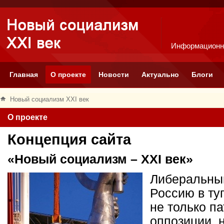
Информационн
Главная
О проекте
Новости
Актуально
Блоги
Новый социализм XXI век
О проекте
Концепция сайта
«Новый социализм – XXI век»
Либеральный
Россию в ту
не только п
оппозиции, 