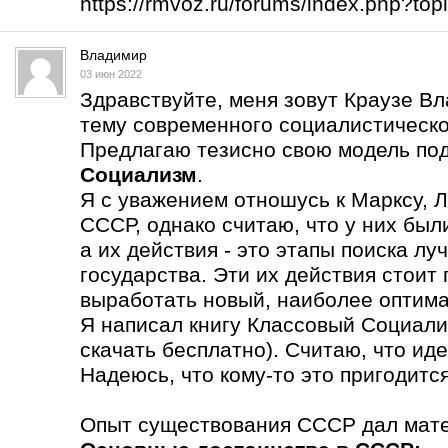
https://rmvoz.ru/forums/index.php?t
Владимир
03 июн 2022
Здравствуйте, меня зовут Краузе В
тему современного социалистическо
Предлагаю тезисно свою модель по
Социализм
.
Я с уважением отношусь к Марксу, Л
СССР, однако считаю, что у них бы
а их действия - это этапы поиска л
государства. Эти их действия стоит
выработать новый, наиболее оптима
Я написал книгу Классовый Социали
скачать бесплатно). Считаю, что ид
Надеюсь, что кому-то это пригодится
Опыт существования СССР дал мате