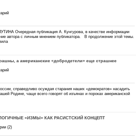
тарий
ТИНА Очередная публикация А. Кунгурова, в качестве информации
ние автора с личным мнением публикатора. В продолжение этой темы.
вила
трашны, а американские «добродетели» еще страшнее
тарий
России, справедливо осуждая старания наших «демократов» насадить
нашей Родине, чаще всего говорят об изъянах и пороках американской
НАЛОГИЧНЫЕ «ИЗМЫ» КАК РАСИСТСКИЙ КОНЦЕПТ
ии (2)