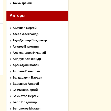
Точка зрения
Авторы
Абачиев Сергей
Агеев Александр
Ади-Даслер Владимир
Акулов Валентин
Александров Николай
Андрух Александр
Арабаджян Завен
Афонин Вячеслав
Багдасарян Варден
Барвинов Андрей
Батчиков Сергей
Бахматов Сергей
Белл Владимир
Белоногов Михаил