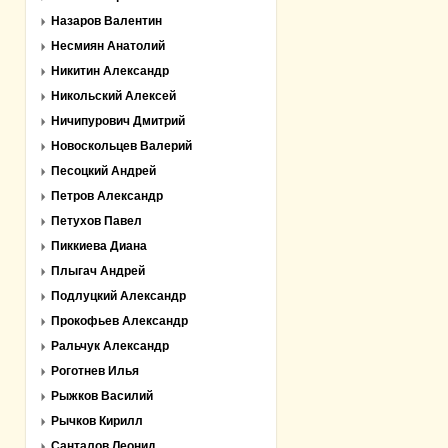
Назаров Валентин
Несмиян Анатолий
Никитин Александр
Никольский Алексей
Ничипурович Дмитрий
Новоскольцев Валерий
Песоцкий Андрей
Петров Александр
Петухов Павел
Пиккиева Диана
Плыгач Андрей
Подлуцкий Александр
Прокофьев Александр
Ральчук Александр
Роготнев Илья
Рыжков Василий
Рычков Кирилл
Санталов Леонид