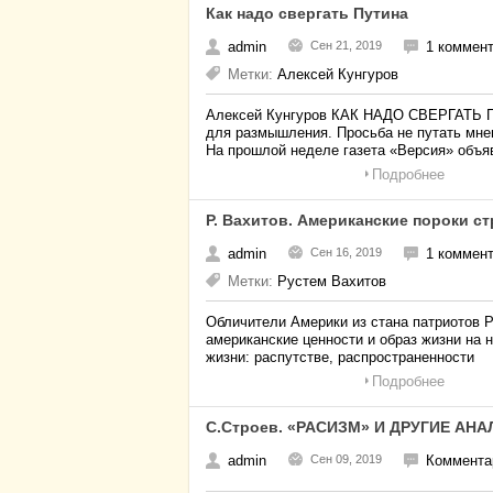
Как надо свергать Путина
admin
Сен 21, 2019
1 коммен
Метки:
Алексей Кунгуров
Алексей Кунгуров КАК НАДО СВЕРГАТЬ ПУ
для размышления. Просьба не путать мне
На прошлой неделе газета «Версия» объя
Подробнее
Р. Вахитов. Американские пороки с
admin
Сен 16, 2019
1 коммен
Метки:
Рустем Вахитов
Обличители Америки из стана патриотов 
американские ценности и образ жизни на 
жизни: распутстве, распространенности
Подробнее
С.Строев. «РАСИЗМ» И ДРУГИЕ А
admin
Сен 09, 2019
Комментар