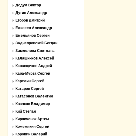
Додул Виктор
Дугин Александр
Егоров Дмитрий
Елисеев Александр
Емельянов Сергей
Заднепровский Богдан
Замлелова Светлана
Калашников Алексей
Канавщиков Андрей
Кара-Мурза Сергей
Карелин Сергей
Катаров Сергей
Катасонов Валентин
Квачков Владимир
Кий Степан
Кирпиченок Артем
Кожемякин Сергей
Коровин Валерий