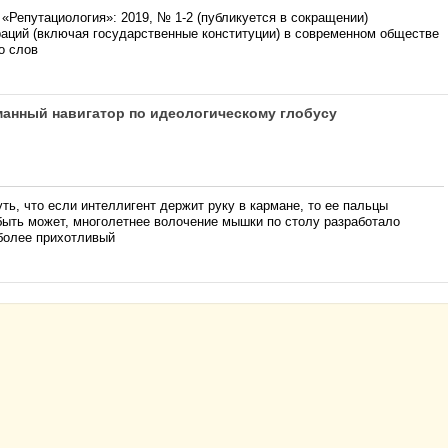
«Репутациология»: 2019, № 1-2 (публикуется в сокращении)
ций (включая государственные конституции) в современном обществе
о слов
манный навигатор по идеологическому глобусу
ть, что если интеллигент держит руку в кармане, то ее пальцы
быть может, многолетнее волочение мышки по столу разработало
 более прихотливый