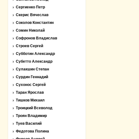
Сергиенко Петр
Скерис Вячеслав
Соколов Константин
Сомин Николай
Софронов Владислав
Строев Сергей
Субботин Александр
Субетто Александр
Сулакшин Степан
Сурдин Геннадий
Сухонос Сергей
Таран Ярослав
Тишков Михаил
Троицкий Всеволод
Троян Владимир
Туев Василий
Федотова Полина