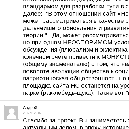
плацдармом для разработки пути в с
Далее: "В этом отношении сайт «Но
может рассматриваться в качестве 
дальнейшего обновления и развити
теории." Да, может рассматриватьс
но при одном НЕОСПОРИМОМ услов
обсуждения (плюрализм и эклектика 
конечном счете привести к МОНИ
(общему знаменателю) о том, что 
повороте эволюции общества к соц
патриотическая общественность не 
площадка сайта НС останется на уро
парке (рак-лебедь-щука). Такие вот "
Андрей
25 май 2015
Спасибо за проект. Вы занимаетесь
актуальным делом в эпоху историче