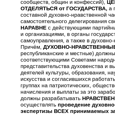
сообществ, общин и конфессий),
ЦЕ
ОТДЕЛЯТЬСЯ от ГОСУДАРСТВА,
а 
составной духовно-нравственной ча
самостоятельного делегирования св
НАРАВНЕ
с действующими партийны
и организациями, в органы государс
самоуправления, а также в духовно
Причём,
ДУХОВНО-НРАВСТВЕННЫ
республиканские и местные) должны
соответствующими Советами народн
предста­вительства духовен­ства и в
деятелей культуры, образования, на
искусства и согла­сившихся работать
группах на патриотических, обще­ст
начисления и выплаты за это зараб
должны разрабатывать
НРАВСТВЕН
осуществлять
проведение духовно
экспертизы ВСЕХ принимаемых з