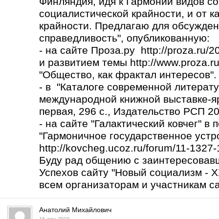
Финляндия, идя к Гармонии видов со
социалистической крайности, и от к
крайности. Предлагаю для обсужден
справедливость", опубликованную:
- на сайте Проза.ру http://proza.ru/
и развитием темы
http://www.proza.r
"Общество, как фрактал интересов".
- в "Каталоге современной литерату
международной книжной выставке-яр
первая, 296 с., Издательство РСП 2017
- на сайте "Галактический ковчег" в
"Гармоничное государственное устро
http://kovcheg.ucoz.ru/forum/11-1327
Буду рад общению с заинтересовав
Успехов сайту "Новый социализм - X
всем организаторам и участникам са
Анатолий Михайлович