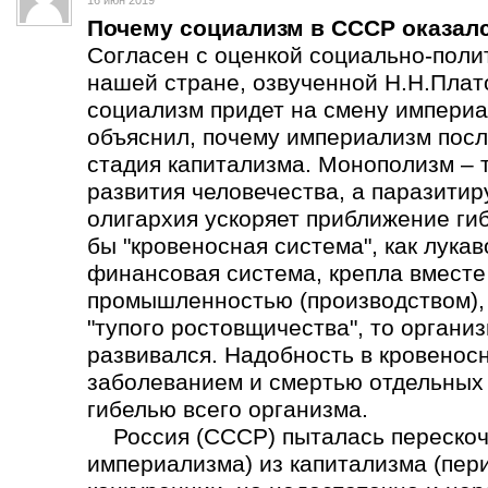
16 июн 2019
Почему социализм в СССР оказал
Согласен с оценкой социально-поли
нашей стране, озвученной Н.Н.Плат
социализм придет на смену империа
объяснил, почему империализм пос
стадия капитализма. Монополизм – 
развития человечества, а паразит
олигархия ускоряет приближение ги
бы "кровеносная система", как лука
финансовая система, крепла вмест
промышленностью (производством), а
"тупого ростовщичества", то органи
развивался. Надобность в кровеносн
заболеванием и смертью отдельных о
гибелью всего организма.
Россия (СССР) пыталась перескоч
империализма) из капитализма (пер