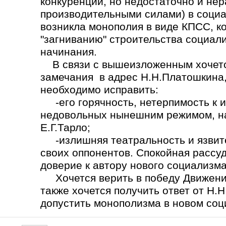
конкуренции, но недостаточно и не
производительными силами) в социа
возникла монополия в виде КПСС, ко
"загниванию" строительства социал
начинания.
В связи с вышеизложенным хочется
замечания в адрес Н.Н.Платошкина,
необходимо исправить:
-его горячность, нетерпимость к 
недовольных нынешним режимом, на
Е.Г.Тарло;
-излишняя театральность и язвите
своих оппонентов. Спокойная рассу
доверие к автору нового социализма
Хочется верить в победу Движения
также хочется получить ответ от Н.
допустить монополизма в новом со