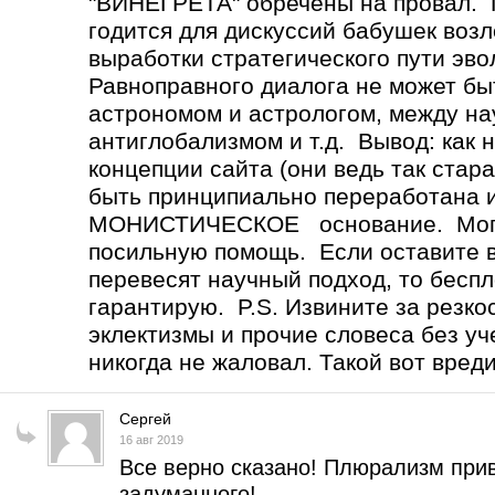
"ВИНЕГРЕТА" обречены на провал
годится для дискуссий бабушек возл
выработки стратегического пути эв
Равноправного диалога не может 
астрономом и астрологом, между н
антиглобализмом и т.д. Вывод: как 
концепции сайта (они ведь так стар
быть принципиально переработана 
МОНИСТИЧЕСКОЕ основание. Могу 
посильную помощь. Если оставите вс
перевесят научный подход, то бесп
гарантирую. P.S. Извините за резко
эклектизмы и прочие словеса без уч
никогда не жаловал. Такой вот вред
Сергей
16 авг 2019
Все верно сказано! Плюрализм прив
задуманного!