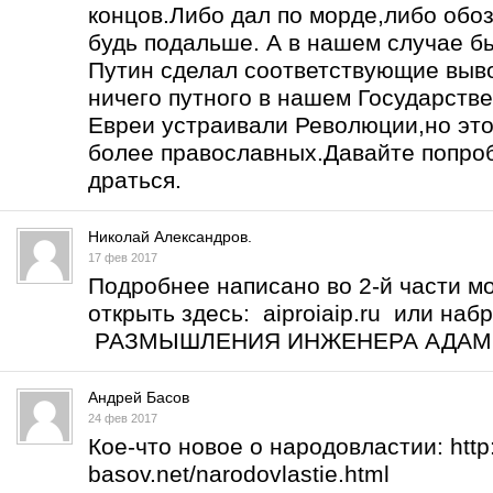
концов.Либо дал по морде,либо обоз
будь подальше. А в нашем случае б
Путин сделал соответствующие выво
ничего путного в нашем Государств
Евреи устраивали Революции,но это
более православных.Давайте попро
драться.
Николай Александров.
17 фев 2017
Подробнее написано во 2-й части м
открыть здесь: aiproiaip.ru или на
РАЗМЫШЛЕНИЯ ИНЖЕНЕРА АДА
Андрей Басов
24 фев 2017
Кое-что новое о народовластии:
htt
basov.net/narodovlastie.html