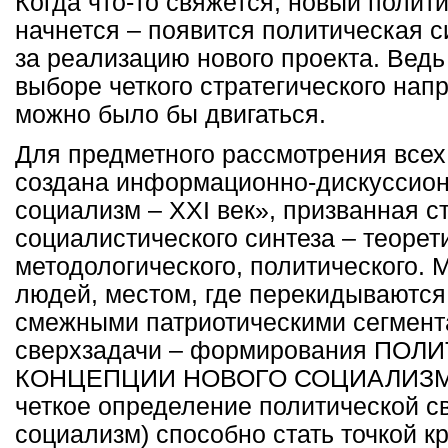
Когда что-то свяжется, новый полит
начнется – появится политическая с
за реализацию нового проекта. Ведь 
выборе четкого стратегического нап
можно было бы двигаться.
Для предметного рассмотрения всех
создана информационно-дискуссио
социализм –
XXI
век», призванная с
социалистического синтеза – теорет
методологического, политического. 
людей, местом, где перекидываются
смежными патриотическими сегмент
сверхзадачи – формирования ПО
КОНЦЕПЦИИ НОВОГО СОЦИАЛИЗМА.
четкое определение политической с
социализм) способно стать точкой к