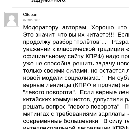
Cttepan
07 янв 2015
Модератору- авторам. Хорошо, что 
Это значит, что вы их читаете!!! Ес
продолжу разбор "полётов"... Разр
уважении к классической традиции 
официальному сайту КПРФ) надо при
уже не способна решить задачу нов
только своими силами, но остается
новой модели социализма." Ни субъ
верные ленинцы (КПРФ и прочие) не
"левого поворота". Если верные лен
китайских коммунистов, допустили р
решать вопрос "левого поворота". 
митингах с требованиями зарплаты -
современные большевики. В силу т
интеллектуальной деградации КПРФ