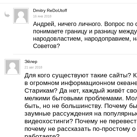
Dmitry ReDoUtoff
16 янв 2018
Андрей, ничего личного. Вопрос по 
понимаете границу и разницу межд
народовластием, народоправием, н
Советов?
Эйлер
21 авг 2018
Для кого существуют такие сайты? 
в огромном информационном океан
Старикам? Да нет, каждый живёт сво
мелкими бытовыми проблемами. Мо
быть, но не большинству. Почему бы
заумные рассуждения на популярны
видеохостинги? Почему не перевест
почему не рассказать по-простому о
работаете?