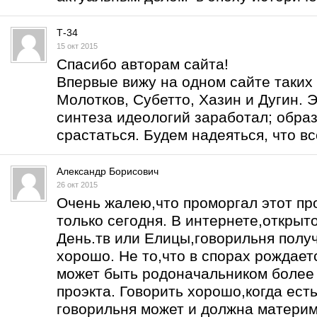
Т-34
15 окт 2015
Спасибо авторам сайта!
Впервые вижу на одном сайте таких 
Молотков, Субетто, Хазин и Дугин. Э
синтеза идеологий заработал; образ
срастаться. Будем надеяться, что вс
Александр Борисович
26 окт 2015
Очень жалею,что проморгал этот про
только сегодня. В интернете,открыт
День.тв или Елицы,говорильня получ
хорошо. Не то,что в спорах рождаетс
может быть родоначальником более 
проэкта. Говорить хорошо,когда есть
говорильня может и должна материм