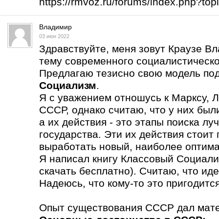
https://rmvoz.ru/forums/index.php?t
Владимир
03 июн 2022
Здравствуйте, меня зовут Краузе В
тему современного социалистическо
Предлагаю тезисно свою модель по
Социализм
.
Я с уважением отношусь к Марксу, Л
СССР, однако считаю, что у них бы
а их действия - это этапы поиска л
государства. Эти их действия стоит
выработать новый, наиболее оптима
Я написал книгу Классовый Социали
скачать бесплатно). Считаю, что ид
Надеюсь, что кому-то это пригодится
Опыт существования СССР дал мате