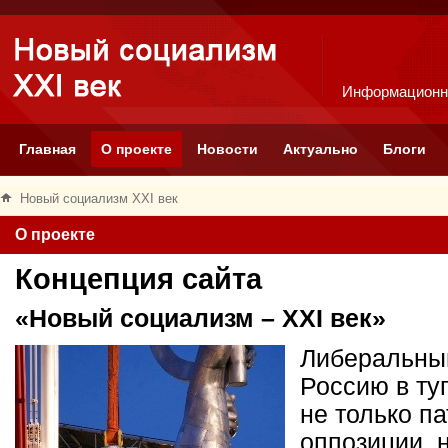
Информационн
Главная
О проекте
Новости
Актуально
Блоги
Новый социализм XXI век
О проекте
Концепция сайта
«Новый социализм – XXI век»
Либеральный
Россию в ту
не только п
оппозиции, 