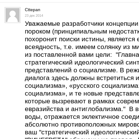
Cttepan
23 дек 2014
Уважаемые разработчики концепции
пороком (принципиальным недостатк
похоронит поиски истины, является 
всеядность, т.е. имеем солянку из 
из поставленной вами цели: "Главна
стратегический идеологический син
представлений о социализме. В реж
диалога здесь должны встретиться 
социализма», «русского социализма
социализма», и те новые представл
которые вызревают в рамках соврем
евразийства и антиглобализма." В в
воды, отражается эклектичное соед
абсолютно противоположных мирово
ваш "стратегический идеологический