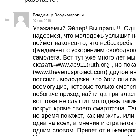
Владимир Владимирович
07 янв 2019
Уважаемый Эйлер! Вы правы!!! Одн
надеемся, что молодежь услышит на
поймет наконец-то, что небоскребы
фундамент с ускорением свободного
самолета. Вот тут уже много лет м
сказать-www.ae911truth.org , но пок
(www.thevenusproject.com) другой и
пояснить молодежи, что боги-они сам
всемогущие, которые только смотрят
побогаче приход найти да при власт
вот тоже не слышит молодежь такие
вокруг, кроме своего смартфона. Т
но время покажет, как им жить. Или 
одна на всех, а мнений и стратегов 
одним словом. Привет от инженеро