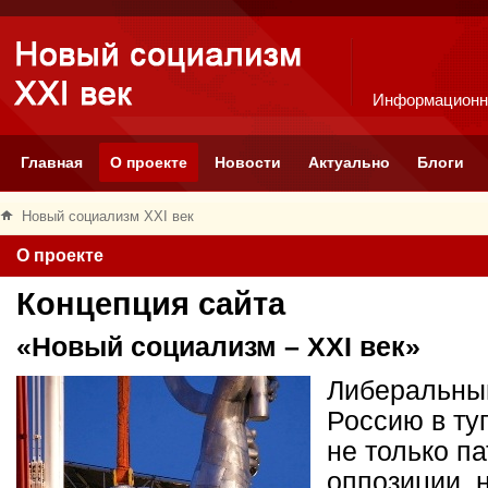
Информационн
Главная
О проекте
Новости
Актуально
Блоги
Новый социализм XXI век
О проекте
Концепция сайта
«Новый социализм – XXI век»
Либеральный
Россию в ту
не только п
оппозиции, 