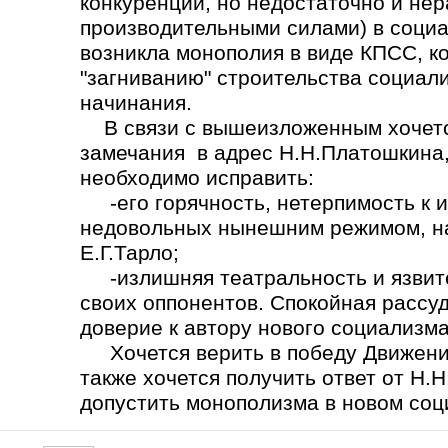
конкуренции, но недостаточно и не
производительными силами) в социа
возникла монополия в виде КПСС, ко
"загниванию" строительства социал
начинания.
В связи с вышеизложенным хочется
замечания в адрес Н.Н.Платошкина,
необходимо исправить:
-его горячность, нетерпимость к 
недовольных нынешним режимом, на
Е.Г.Тарло;
-излишняя театральность и язвите
своих оппонентов. Спокойная рассу
доверие к автору нового социализма
Хочется верить в победу Движения
также хочется получить ответ от Н.
допустить монополизма в новом со