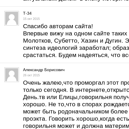
Т-34
15 окт 2015
Спасибо авторам сайта!
Впервые вижу на одном сайте таких 
Молотков, Субетто, Хазин и Дугин. Э
синтеза идеологий заработал; образ
срастаться. Будем надеяться, что вс
Александр Борисович
26 окт 2015
Очень жалею,что проморгал этот про
только сегодня. В интернете,открыт
День.тв или Елицы,говорильня получ
хорошо. Не то,что в спорах рождаетс
может быть родоначальником более 
проэкта. Говорить хорошо,когда есть
говорильня может и должна материм