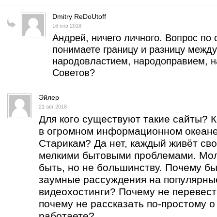
Dmitry ReDoUtoff
16 янв 2018
Андрей, ничего личного. Вопрос по 
понимаете границу и разницу межд
народовластием, народоправием, н
Советов?
Эйлер
21 авг 2018
Для кого существуют такие сайты? 
в огромном информационном океан
Старикам? Да нет, каждый живёт сво
мелкими бытовыми проблемами. Мо
быть, но не большинству. Почему бы
заумные рассуждения на популярны
видеохостинги? Почему не перевест
почему не рассказать по-простому о
работаете?