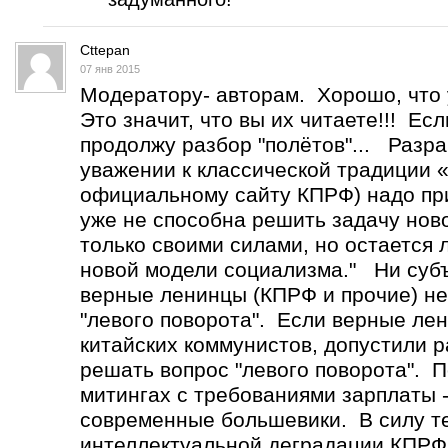
Cttepan
07 янв 2015
Модератору- авторам. Хорошо, что 
Это значит, что вы их читаете!!! Ес
продолжу разбор "полётов"... Разр
уважении к классической традиции 
официальному сайту КПРФ) надо при
уже не способна решить задачу нов
только своими силами, но остается
новой модели социализма." Ни субъ
верные ленинцы (КПРФ и прочие) не
"левого поворота". Если верные лен
китайских коммунистов, допустили р
решать вопрос "левого поворота". 
митингах с требованиями зарплаты -
современные большевики. В силу т
интеллектуальной деградации КПРФ