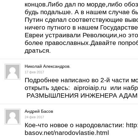
концов.Либо дал по морде,либо обоз
будь подальше. А в нашем случае б
Путин сделал соответствующие выво
ничего путного в нашем Государств
Евреи устраивали Революции,но это
более православных.Давайте попро
драться.
Николай Александров.
17 фев 2017
Подробнее написано во 2-й части м
открыть здесь: aiproiaip.ru или на
РАЗМЫШЛЕНИЯ ИНЖЕНЕРА АДА
Андрей Басов
24 фев 2017
Кое-что новое о народовластии:
htt
basov.net/narodovlastie.html