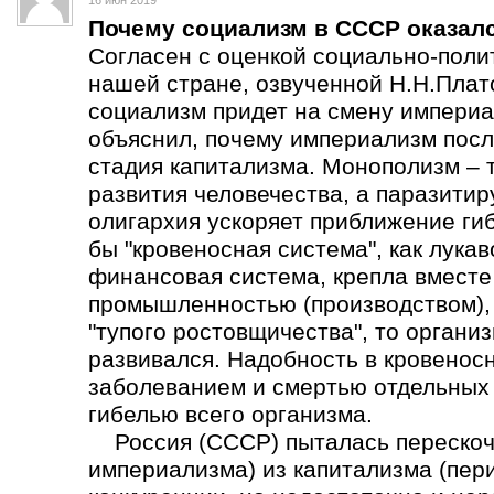
16 июн 2019
Почему социализм в СССР оказал
Согласен с оценкой социально-поли
нашей стране, озвученной Н.Н.Плат
социализм придет на смену империа
объяснил, почему империализм пос
стадия капитализма. Монополизм – 
развития человечества, а паразит
олигархия ускоряет приближение ги
бы "кровеносная система", как лука
финансовая система, крепла вмест
промышленностью (производством), а
"тупого ростовщичества", то органи
развивался. Надобность в кровеносн
заболеванием и смертью отдельных о
гибелью всего организма.
Россия (СССР) пыталась перескоч
империализма) из капитализма (пер