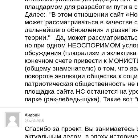
плацдармом для разработки пути в с
Далее: "В этом отношении сайт «Но
может рассматриваться в качестве 
дальнейшего обновления и развити
теории." Да, может рассматриватьс
но при одном НЕОСПОРИМОМ услов
обсуждения (плюрализм и эклектика 
конечном счете привести к МОНИ
(общему знаменателю) о том, что 
повороте эволюции общества к соц
патриотическая общественность не 
площадка сайта НС останется на уро
парке (рак-лебедь-щука). Такие вот "
Андрей
25 май 2015
Спасибо за проект. Вы занимаетесь
актуальным делом в эпоху историче