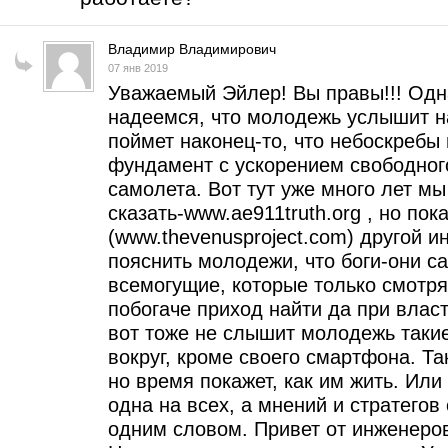
Владимир Владимирович
07 янв 2019
Уважаемый Эйлер! Вы правы!!! Одн
надеемся, что молодежь услышит на
поймет наконец-то, что небоскребы
фундамент с ускорением свободного
самолета. Вот тут уже много лет м
сказать-www.ae911truth.org , но пок
(www.thevenusproject.com) другой и
пояснить молодежи, что боги-они сам
всемогущие, которые только смотрят
побогаче приход найти да при власт
вот тоже не слышит молодежь такие
вокруг, кроме своего смартфона. Т
но время покажет, как им жить. Или 
одна на всех, а мнений и стратегов 
одним словом. Привет от инженеро