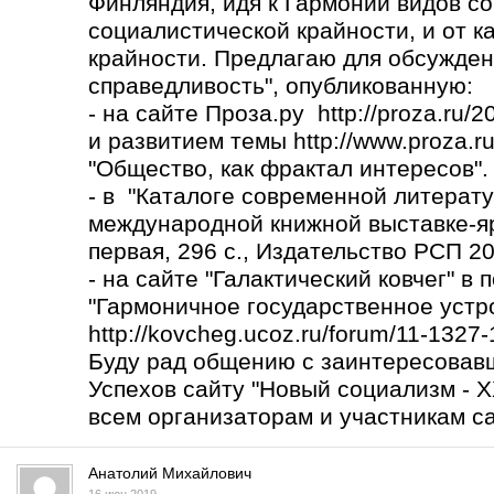
Финляндия, идя к Гармонии видов со
социалистической крайности, и от к
крайности. Предлагаю для обсужден
справедливость", опубликованную:
- на сайте Проза.ру http://proza.ru/
и развитием темы
http://www.proza.r
"Общество, как фрактал интересов".
- в "Каталоге современной литерату
международной книжной выставке-яр
первая, 296 с., Издательство РСП 2017
- на сайте "Галактический ковчег" в
"Гармоничное государственное устро
http://kovcheg.ucoz.ru/forum/11-1327
Буду рад общению с заинтересовав
Успехов сайту "Новый социализм - X
всем организаторам и участникам са
Анатолий Михайлович