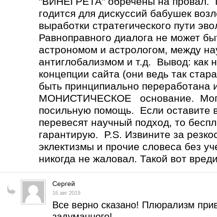
"ВИНЕГРЕТА" обречены на провал
годится для дискуссий бабушек возл
выработки стратегического пути эв
Равноправного диалога не может 
астрономом и астрологом, между н
антиглобализмом и т.д. Вывод: как 
концепции сайта (они ведь так стар
быть принципиально переработана 
МОНИСТИЧЕСКОЕ основание. Могу 
посильную помощь. Если оставите вс
перевесят научный подход, то бесп
гарантирую. P.S. Извините за резко
эклектизмы и прочие словеса без уч
никогда не жаловал. Такой вот вред
Сергей
16 авг 2019
Все верно сказано! Плюрализм прив
задуманного!