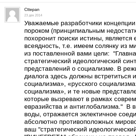
Cttepan
23 дек 2014
Уважаемые разработчики концепции
пороком (принципиальным недостатк
похоронит поиски истины, является 
всеядность, т.е. имеем солянку из 
из поставленной вами цели: "Главна
стратегический идеологический син
представлений о социализме. В реж
диалога здесь должны встретиться 
социализма», «русского социализма
социализма», и те новые представл
которые вызревают в рамках соврем
евразийства и антиглобализма." В в
воды, отражается эклектичное соед
абсолютно противоположных мирово
ваш "стратегический идеологический