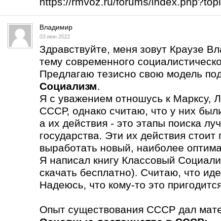
https://rmvoz.ru/forums/index.php?t
Владимир
03 июн 2022
Здравствуйте, меня зовут Краузе В
тему современного социалистическо
Предлагаю тезисно свою модель по
Социализм
.
Я с уважением отношусь к Марксу, Л
СССР, однако считаю, что у них бы
а их действия - это этапы поиска л
государства. Эти их действия стоит
выработать новый, наиболее оптима
Я написал книгу Классовый Социали
скачать бесплатно). Считаю, что ид
Надеюсь, что кому-то это пригодится
Опыт существования СССР дал мате