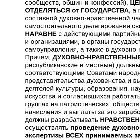
сообществ, общин и конфессий),
ЦЕ
ОТДЕЛЯТЬСЯ от ГОСУДАРСТВА,
а 
составной духовно-нравственной ча
самостоятельного делегирования св
НАРАВНЕ
с действующими партийны
и организациями, в органы государс
самоуправления, а также в духовно
Причём,
ДУХОВНО-НРАВСТВЕННЫ
республиканские и местные) должны
соответствующими Советами народн
предста­вительства духовен­ства и в
деятелей культуры, образования, на
искусства и согла­сившихся работать
группах на патриотических, обще­ст
начисления и выплаты за это зараб
должны разрабатывать
НРАВСТВЕН
осуществлять
проведение духовно
экспертизы ВСЕХ принимаемых з