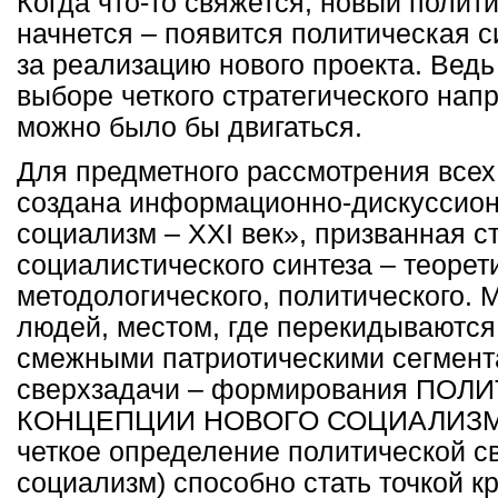
Когда что-то свяжется, новый полит
начнется – появится политическая с
за реализацию нового проекта. Ведь 
выборе четкого стратегического нап
можно было бы двигаться.
Для предметного рассмотрения всех
создана информационно-дискуссио
социализм –
XXI
век», призванная с
социалистического синтеза – теорет
методологического, политического. 
людей, местом, где перекидываются
смежными патриотическими сегмент
сверхзадачи – формирования ПО
КОНЦЕПЦИИ НОВОГО СОЦИАЛИЗМА.
четкое определение политической с
социализм) способно стать точкой к