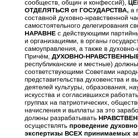
сообществ, общин и конфессий),
ЦЕ
ОТДЕЛЯТЬСЯ от ГОСУДАРСТВА,
а 
составной духовно-нравственной ча
самостоятельного делегирования св
НАРАВНЕ
с действующими партийны
и организациями, в органы государс
самоуправления, а также в духовно
Причём,
ДУХОВНО-НРАВСТВЕННЫ
республиканские и местные) должны
соответствующими Советами народн
предста­вительства духовен­ства и в
деятелей культуры, образования, на
искусства и согла­сившихся работать
группах на патриотических, обще­ст
начисления и выплаты за это зараб
должны разрабатывать
НРАВСТВЕН
осуществлять
проведение духовно
экспертизы ВСЕХ принимаемых з