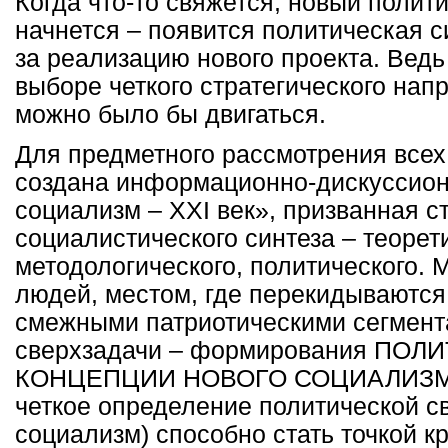
Когда что-то свяжется, новый полит
начнется – появится политическая с
за реализацию нового проекта. Ведь 
выборе четкого стратегического нап
можно было бы двигаться.
Для предметного рассмотрения всех
создана информационно-дискуссио
социализм –
XXI
век», призванная с
социалистического синтеза – теорет
методологического, политического. 
людей, местом, где перекидываются
смежными патриотическими сегмент
сверхзадачи – формирования ПО
КОНЦЕПЦИИ НОВОГО СОЦИАЛИЗМА.
четкое определение политической с
социализм) способно стать точкой к