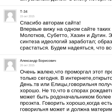
Т-34
15 окт 2015
Спасибо авторам сайта!
Впервые вижу на одном сайте таких 
Молотков, Субетто, Хазин и Дугин. Э
синтеза идеологий заработал; образ
срастаться. Будем надеяться, что вс
Александр Борисович
26 окт 2015
Очень жалею,что проморгал этот про
только сегодня. В интернете,открыт
День.тв или Елицы,говорильня получ
хорошо. Не то,что в спорах рождаетс
может быть родоначальником более 
проэкта. Говорить хорошо,когда есть
говорильня может и должна материм