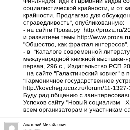
Финляндия, идя к Гармонии видов со
социалистической крайности, и от к
крайности. Предлагаю для обсужден
справедливость", опубликованную:
- на сайте Проза.ру http://proza.ru/
и развитием темы
http://www.proza.r
"Общество, как фрактал интересов".
- в "Каталоге современной литерату
международной книжной выставке-яр
первая, 296 с., Издательство РСП 2017
- на сайте "Галактический ковчег" в
"Гармоничное государственное устро
http://kovcheg.ucoz.ru/forum/11-1327
Буду рад общению с заинтересовав
Успехов сайту "Новый социализм - X
всем организаторам и участникам са
Анатолий Михайлович