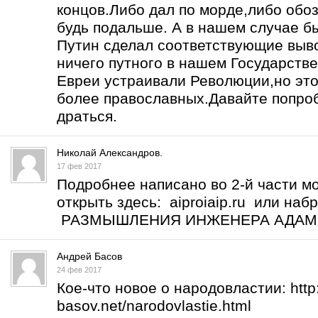
концов.Либо дал по морде,либо обоз
будь подальше. А в нашем случае б
Путин сделал соответствующие выво
ничего путного в нашем Государств
Евреи устраивали Революции,но это
более православных.Давайте попро
драться.
Николай Александров.
17 фев 2017
Подробнее написано во 2-й части м
открыть здесь: aiproiaip.ru или на
РАЗМЫШЛЕНИЯ ИНЖЕНЕРА АДА
Андрей Басов
24 фев 2017
Кое-что новое о народовластии:
htt
basov.net/narodovlastie.html