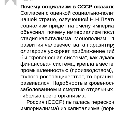
16 июн 2019
Почему социализм в СССР оказал
Согласен с оценкой социально-поли
нашей стране, озвученной Н.Н.Плат
социализм придет на смену империа
объяснил, почему империализм пос
стадия капитализма. Монополизм – 
развития человечества, а паразит
олигархия ускоряет приближение ги
бы "кровеносная система", как лука
финансовая система, крепла вмест
промышленностью (производством), а
"тупого ростовщичества", то органи
развивался. Надобность в кровеносн
заболеванием и смертью отдельных о
гибелью всего организма.
Россия (СССР) пыталась перескоч
империализма) из капитализма (пер