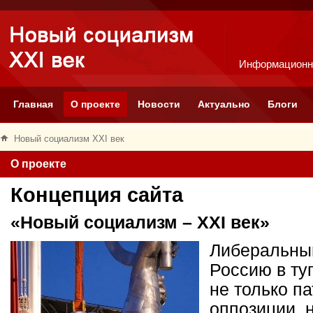
Информационн
Главная
О проекте
Новости
Актуально
Блоги
Новый социализм XXI век
О проекте
Концепция сайта
«Новый социализм – XXI век»
Либеральный
Россию в ту
не только п
оппозиции, 