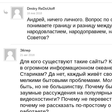
Dmitry ReDoUtoff
16 янв 2018
Андрей, ничего личного. Вопрос по 
понимаете границу и разницу межд
народовластием, народоправием, н
Советов?
Эйлер
21 авг 2018
Для кого существуют такие сайты? 
в огромном информационном океан
Старикам? Да нет, каждый живёт сво
мелкими бытовыми проблемами. Мо
быть, но не большинству. Почему бы
заумные рассуждения на популярны
видеохостинги? Почему не перевест
почему не рассказать по-простому о
работаете?