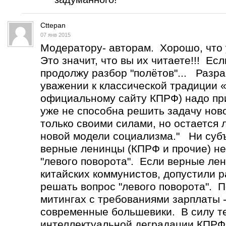
Cttepan
07 янв 2015
Модератору- авторам. Хорошо, что 
Это значит, что вы их читаете!!! Ес
продолжу разбор "полётов"... Разр
уважении к классической традиции 
официальному сайту КПРФ) надо при
уже не способна решить задачу нов
только своими силами, но остается
новой модели социализма." Ни субъ
верные ленинцы (КПРФ и прочие) не
"левого поворота". Если верные лен
китайских коммунистов, допустили р
решать вопрос "левого поворота". 
митингах с требованиями зарплаты -
современные большевики. В силу т
интеллектуальной деградации КПРФ