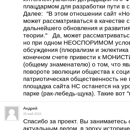
плацдармом для разработки пути в с
Далее: "В этом отношении сайт «Но
может рассматриваться в качестве 
дальнейшего обновления и развити
теории." Да, может рассматриватьс
но при одном НЕОСПОРИМОМ услов
обсуждения (плюрализм и эклектика 
конечном счете привести к МОНИ
(общему знаменателю) о том, что 
повороте эволюции общества к соц
патриотическая общественность не 
площадка сайта НС останется на уро
парке (рак-лебедь-щука). Такие вот "
Андрей
25 май 2015
Спасибо за проект. Вы занимаетесь
актуальным делом в эпоху историче