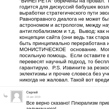
"ВИНЕГРЕТА" обречены на провал
годится для дискуссий бабушек возл
выработки стратегического пути эв
Равноправного диалога не может 
астрономом и астрологом, между н
антиглобализмом и т.д. Вывод: как 
концепции сайта (они ведь так стар
быть принципиально переработана 
МОНИСТИЧЕСКОЕ основание. Могу 
посильную помощь. Если оставите вс
перевесят научный подход, то бесп
гарантирую. P.S. Извините за резко
эклектизмы и прочие словеса без уч
никогда не жаловал. Такой вот вред
Сергей
16 авг 2019
Все верно сказано! Плюрализм прив
задуманного!