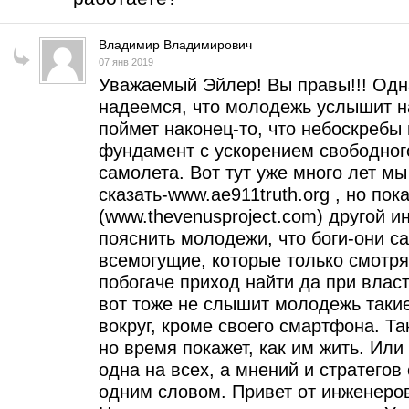
Владимир Владимирович
07 янв 2019
Уважаемый Эйлер! Вы правы!!! Одн
надеемся, что молодежь услышит на
поймет наконец-то, что небоскребы
фундамент с ускорением свободного
самолета. Вот тут уже много лет м
сказать-www.ae911truth.org , но пок
(www.thevenusproject.com) другой и
пояснить молодежи, что боги-они сам
всемогущие, которые только смотрят
побогаче приход найти да при власт
вот тоже не слышит молодежь такие
вокруг, кроме своего смартфона. Т
но время покажет, как им жить. Или 
одна на всех, а мнений и стратегов 
одним словом. Привет от инженеро