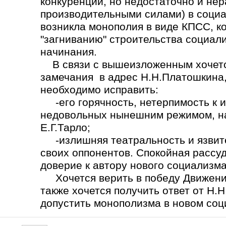
конкуренции, но недостаточно и не
производительными силами) в социа
возникла монополия в виде КПСС, ко
"загниванию" строительства социал
начинания.
В связи с вышеизложенным хочется
замечания в адрес Н.Н.Платошкина,
необходимо исправить:
-его горячность, нетерпимость к 
недовольных нынешним режимом, на
Е.Г.Тарло;
-излишняя театральность и язвите
своих оппонентов. Спокойная рассу
доверие к автору нового социализма
Хочется верить в победу Движения
также хочется получить ответ от Н.
допустить монополизма в новом со