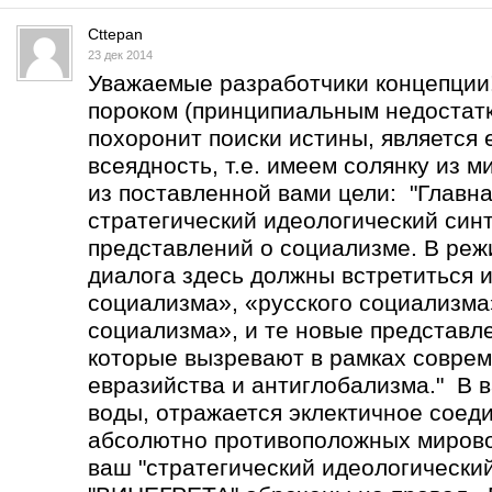
Cttepan
23 дек 2014
Уважаемые разработчики концепции
пороком (принципиальным недостатк
похоронит поиски истины, является 
всеядность, т.е. имеем солянку из 
из поставленной вами цели: "Главна
стратегический идеологический син
представлений о социализме. В реж
диалога здесь должны встретиться 
социализма», «русского социализма
социализма», и те новые представл
которые вызревают в рамках соврем
евразийства и антиглобализма." В в
воды, отражается эклектичное соед
абсолютно противоположных мирово
ваш "стратегический идеологический