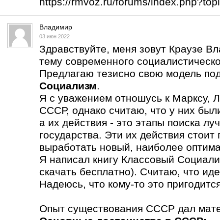
https://rmvoz.ru/forums/index.php?t
Владимир
03 июн 2022
Здравствуйте, меня зовут Краузе В
тему современного социалистическо
Предлагаю тезисно свою модель по
Социализм
.
Я с уважением отношусь к Марксу, Л
СССР, однако считаю, что у них бы
а их действия - это этапы поиска л
государства. Эти их действия стоит
выработать новый, наиболее оптима
Я написал книгу Классовый Социали
скачать бесплатно). Считаю, что ид
Надеюсь, что кому-то это пригодится
Опыт существования СССР дал мате