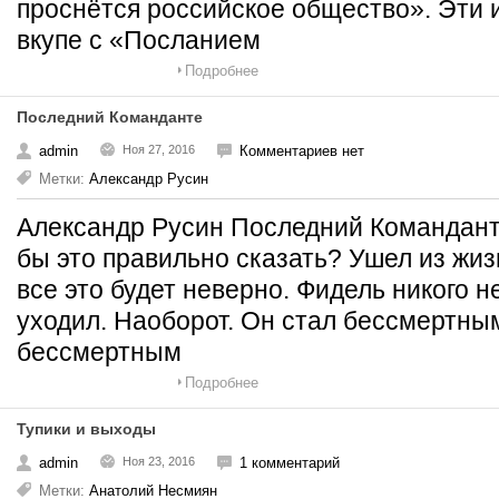
проснётся российское общество». Эти и
вкупе с «Посланием
Подробнее
Последний Команданте
admin
Ноя 27, 2016
Комментариев нет
Метки:
Александр Русин
Александр Русин Последний Команданте
бы это правильно сказать? Ушел из жиз
все это будет неверно. Фидель никого н
уходил. Наоборот. Он стал бессмертным
бессмертным
Подробнее
Тупики и выходы
admin
Ноя 23, 2016
1 комментарий
Метки:
Анатолий Несмиян