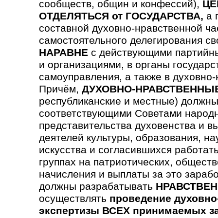
сообществ, общин и конфессий),
ЦЕ
ОТДЕЛЯТЬСЯ от ГОСУДАРСТВА,
а 
составной духовно-нравственной ча
самостоятельного делегирования св
НАРАВНЕ
с действующими партийны
и организациями, в органы государс
самоуправления, а также в духовно
Причём,
ДУХОВНО-НРАВСТВЕННЫ
республиканские и местные) должны
соответствующими Советами народн
предста­вительства духовен­ства и в
деятелей культуры, образования, на
искусства и согла­сившихся работать
группах на патриотических, обще­ст
начисления и выплаты за это зараб
должны разрабатывать
НРАВСТВЕН
осуществлять
проведение духовно
экспертизы ВСЕХ принимаемых з