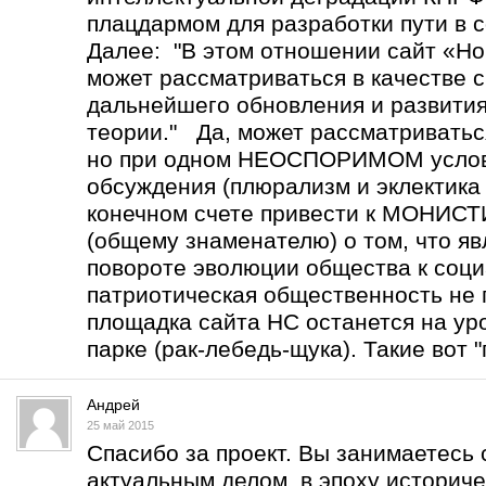
плацдармом для разработки пути в с
Далее: "В этом отношении сайт «Но
может рассматриваться в качестве 
дальнейшего обновления и развити
теории." Да, может рассматриватьс
но при одном НЕОСПОРИМОМ услов
обсуждения (плюрализм и эклектика 
конечном счете привести к МОНИ
(общему знаменателю) о том, что 
повороте эволюции общества к соц
патриотическая общественность не 
площадка сайта НС останется на уро
парке (рак-лебедь-щука). Такие вот "
Андрей
25 май 2015
Спасибо за проект. Вы занимаетесь
актуальным делом в эпоху историче