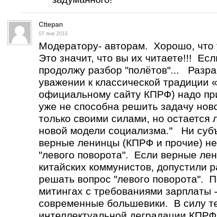
Cttepan
07 янв 2015
Модератору- авторам. Хорошо, что 
Это значит, что вы их читаете!!! Ес
продолжу разбор "полётов"... Разр
уважении к классической традиции 
официальному сайту КПРФ) надо при
уже не способна решить задачу нов
только своими силами, но остается
новой модели социализма." Ни субъ
верные ленинцы (КПРФ и прочие) не
"левого поворота". Если верные лен
китайских коммунистов, допустили р
решать вопрос "левого поворота". 
митингах с требованиями зарплаты -
современные большевики. В силу т
интеллектуальной деградации КПРФ