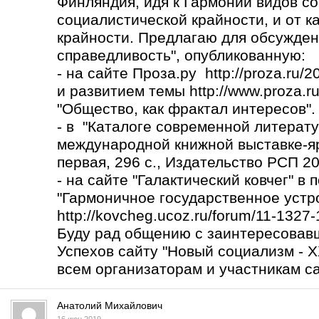
Финляндия, идя к Гармонии видов со
социалистической крайности, и от к
крайности. Предлагаю для обсужден
справедливость", опубликованную:
- на сайте Проза.ру http://proza.ru/
и развитием темы
http://www.proza.r
"Общество, как фрактал интересов".
- в "Каталоге современной литерату
международной книжной выставке-яр
первая, 296 с., Издательство РСП 2017
- на сайте "Галактический ковчег" в
"Гармоничное государственное устро
http://kovcheg.ucoz.ru/forum/11-1327
Буду рад общению с заинтересовав
Успехов сайту "Новый социализм - X
всем организаторам и участникам са
Анатолий Михайлович