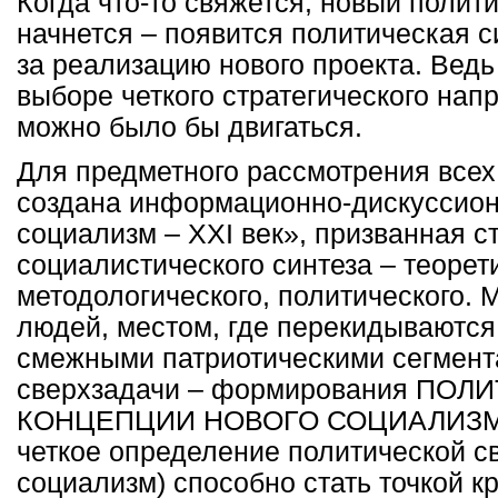
Когда что-то свяжется, новый полит
начнется – появится политическая с
за реализацию нового проекта. Ведь 
выборе четкого стратегического нап
можно было бы двигаться.
Для предметного рассмотрения всех
создана информационно-дискуссио
социализм –
XXI
век», призванная с
социалистического синтеза – теорет
методологического, политического. 
людей, местом, где перекидываются
смежными патриотическими сегмент
сверхзадачи – формирования ПО
КОНЦЕПЦИИ НОВОГО СОЦИАЛИЗМА.
четкое определение политической с
социализм) способно стать точкой к