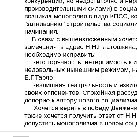
конкуренции, но недостаточно и не
производительными силами) в социа
возникла монополия в виде КПСС, ко
"загниванию" строительства социал
начинания.
В связи с вышеизложенным хочется
замечания в адрес Н.Н.Платошкина,
необходимо исправить:
-его горячность, нетерпимость к 
недовольных нынешним режимом, на
Е.Г.Тарло;
-излишняя театральность и язвите
своих оппонентов. Спокойная рассу
доверие к автору нового социализма
Хочется верить в победу Движения
также хочется получить ответ от Н.
допустить монополизма в новом со