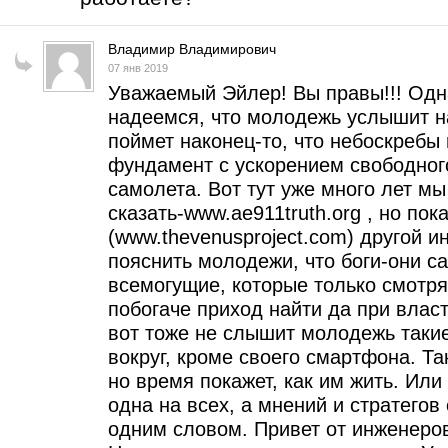
Владимир Владимирович
07 янв 2019
Уважаемый Эйлер! Вы правы!!! Одн
надеемся, что молодежь услышит на
поймет наконец-то, что небоскребы
фундамент с ускорением свободного
самолета. Вот тут уже много лет м
сказать-www.ae911truth.org , но пок
(www.thevenusproject.com) другой и
пояснить молодежи, что боги-они сам
всемогущие, которые только смотрят
побогаче приход найти да при власт
вот тоже не слышит молодежь такие
вокруг, кроме своего смартфона. Т
но время покажет, как им жить. Или 
одна на всех, а мнений и стратегов 
одним словом. Привет от инженеро