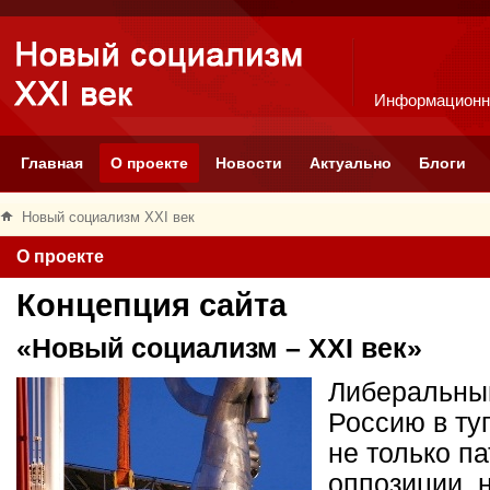
Информационн
Главная
О проекте
Новости
Актуально
Блоги
Новый социализм XXI век
О проекте
Концепция сайта
«Новый социализм – XXI век»
Либеральный
Россию в ту
не только п
оппозиции, 