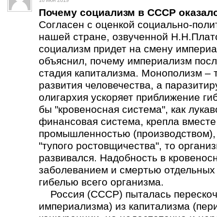
16 июн 2019
Почему социализм в СССР оказал
Согласен с оценкой социально-поли
нашей стране, озвученной Н.Н.Плат
социализм придет на смену империа
объяснил, почему империализм пос
стадия капитализма. Монополизм – 
развития человечества, а паразит
олигархия ускоряет приближение ги
бы "кровеносная система", как лука
финансовая система, крепла вмест
промышленностью (производством), а
"тупого ростовщичества", то органи
развивался. Надобность в кровеносн
заболеванием и смертью отдельных о
гибелью всего организма.
Россия (СССР) пыталась перескоч
империализма) из капитализма (пер