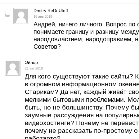
Dmitry ReDoUtoff
16 янв 2018
Андрей, ничего личного. Вопрос по 
понимаете границу и разницу межд
народовластием, народоправием, н
Советов?
Эйлер
21 авг 2018
Для кого существуют такие сайты? 
в огромном информационном океан
Старикам? Да нет, каждый живёт сво
мелкими бытовыми проблемами. Мо
быть, но не большинству. Почему бы
заумные рассуждения на популярны
видеохостинги? Почему не перевест
почему не рассказать по-простому о
работаете?