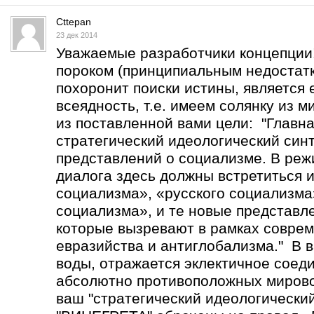
Cttepan
23 дек 2014
Уважаемые разработчики концепции
пороком (принципиальным недостатк
похоронит поиски истины, является 
всеядность, т.е. имеем солянку из 
из поставленной вами цели: "Главна
стратегический идеологический син
представлений о социализме. В реж
диалога здесь должны встретиться 
социализма», «русского социализма
социализма», и те новые представл
которые вызревают в рамках соврем
евразийства и антиглобализма." В в
воды, отражается эклектичное соед
абсолютно противоположных мирово
ваш "стратегический идеологический