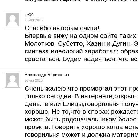
Т-34
15 окт 2015
Спасибо авторам сайта!
Впервые вижу на одном сайте таких 
Молотков, Субетто, Хазин и Дугин. Э
синтеза идеологий заработал; образ
срастаться. Будем надеяться, что вс
Александр Борисович
26 окт 2015
Очень жалею,что проморгал этот про
только сегодня. В интернете,открыт
День.тв или Елицы,говорильня получ
хорошо. Не то,что в спорах рождаетс
может быть родоначальником более 
проэкта. Говорить хорошо,когда есть
говорильня может и должна материм