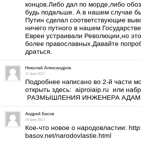
концов.Либо дал по морде,либо обоз
будь подальше. А в нашем случае б
Путин сделал соответствующие выво
ничего путного в нашем Государств
Евреи устраивали Революции,но это
более православных.Давайте попро
драться.
Николай Александров.
17 фев 2017
Подробнее написано во 2-й части м
открыть здесь: aiproiaip.ru или на
РАЗМЫШЛЕНИЯ ИНЖЕНЕРА АДА
Андрей Басов
24 фев 2017
Кое-что новое о народовластии:
htt
basov.net/narodovlastie.html