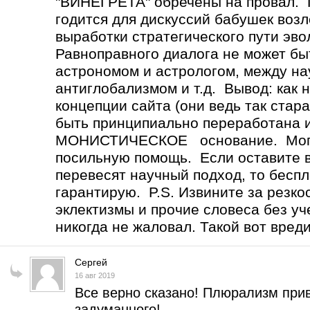
"ВИНЕГРЕТА" обречены на провал
годится для дискуссий бабушек возл
выработки стратегического пути эв
Равноправного диалога не может 
астрономом и астрологом, между н
антиглобализмом и т.д. Вывод: как 
концепции сайта (они ведь так стар
быть принципиально переработана 
МОНИСТИЧЕСКОЕ основание. Могу 
посильную помощь. Если оставите вс
перевесят научный подход, то бесп
гарантирую. P.S. Извините за резко
эклектизмы и прочие словеса без уч
никогда не жаловал. Такой вот вред
Сергей
16 авг 2019
Все верно сказано! Плюрализм прив
задуманного!