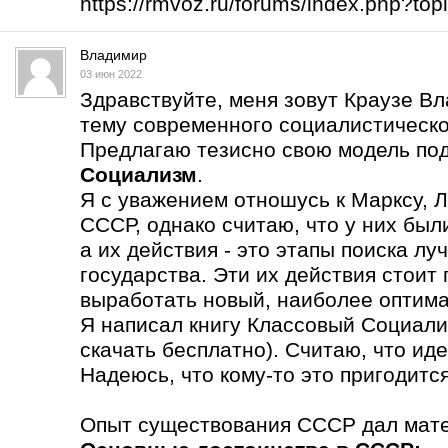
https://rmvoz.ru/forums/index.php?t
Владимир
03 июн 2022
Здравствуйте, меня зовут Краузе В
тему современного социалистическо
Предлагаю тезисно свою модель по
Социализм
.
Я с уважением отношусь к Марксу, Л
СССР, однако считаю, что у них бы
а их действия - это этапы поиска л
государства. Эти их действия стоит
выработать новый, наиболее оптима
Я написал книгу Классовый Социали
скачать бесплатно). Считаю, что ид
Надеюсь, что кому-то это пригодится
Опыт существования СССР дал мате