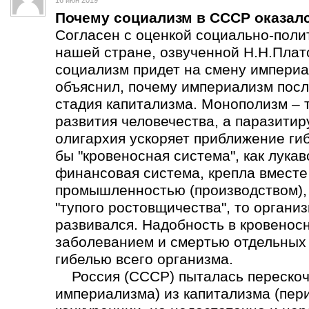
16 июн 2019
Почему социализм в СССР оказал
Согласен с оценкой социально-поли
нашей стране, озвученной Н.Н.Плат
социализм придет на смену империа
объяснил, почему империализм пос
стадия капитализма. Монополизм – 
развития человечества, а паразит
олигархия ускоряет приближение ги
бы "кровеносная система", как лука
финансовая система, крепла вмест
промышленностью (производством), а
"тупого ростовщичества", то органи
развивался. Надобность в кровеносн
заболеванием и смертью отдельных о
гибелью всего организма.
Россия (СССР) пыталась перескоч
империализма) из капитализма (пер