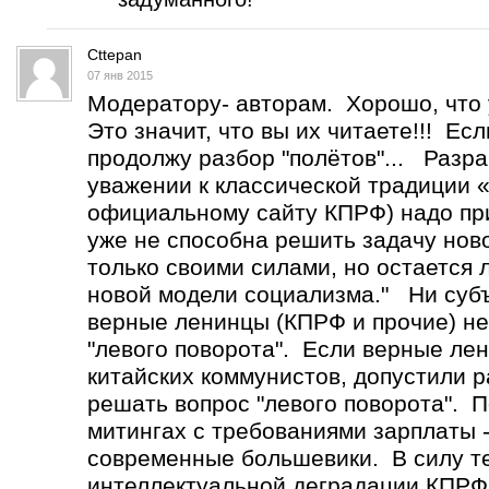
Cttepan
07 янв 2015
Модератору- авторам. Хорошо, что 
Это значит, что вы их читаете!!! Ес
продолжу разбор "полётов"... Разр
уважении к классической традиции 
официальному сайту КПРФ) надо при
уже не способна решить задачу нов
только своими силами, но остается
новой модели социализма." Ни субъ
верные ленинцы (КПРФ и прочие) не
"левого поворота". Если верные лен
китайских коммунистов, допустили р
решать вопрос "левого поворота". 
митингах с требованиями зарплаты -
современные большевики. В силу т
интеллектуальной деградации КПРФ