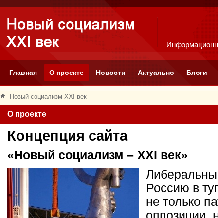
Информационн
Главная
О проекте
Новости
Актуально
Блоги
Новый социализм XXI век
О проекте
Концепция сайта
«Новый социализм – XXI век»
Либеральный
Россию в ту
не только п
оппозиции, 