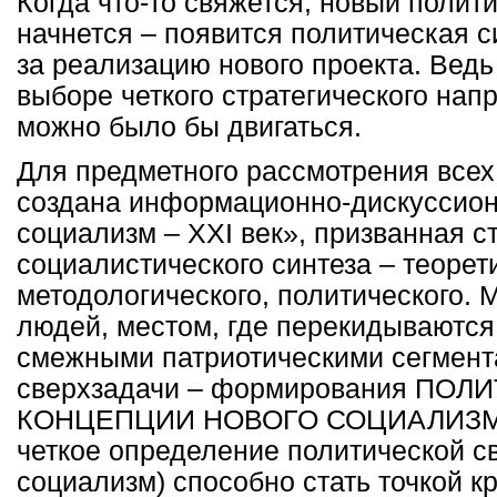
Когда что-то свяжется, новый полит
начнется – появится политическая с
за реализацию нового проекта. Ведь 
выборе четкого стратегического нап
можно было бы двигаться.
Для предметного рассмотрения всех
создана информационно-дискуссио
социализм –
XXI
век», призванная с
социалистического синтеза – теорет
методологического, политического. 
людей, местом, где перекидываются
смежными патриотическими сегмент
сверхзадачи – формирования ПО
КОНЦЕПЦИИ НОВОГО СОЦИАЛИЗМА.
четкое определение политической с
социализм) способно стать точкой к