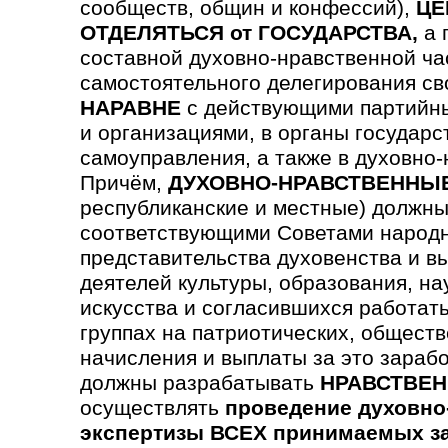
сообществ, общин и конфессий),
ЦЕ
ОТДЕЛЯТЬСЯ от ГОСУДАРСТВА,
а 
составной духовно-нравственной ча
самостоятельного делегирования св
НАРАВНЕ
с действующими партийны
и организациями, в органы государс
самоуправления, а также в духовно
Причём,
ДУХОВНО-НРАВСТВЕННЫ
республиканские и местные) должны
соответствующими Советами народн
предста­вительства духовен­ства и в
деятелей культуры, образования, на
искусства и согла­сившихся работать
группах на патриотических, обще­ст
начисления и выплаты за это зараб
должны разрабатывать
НРАВСТВЕН
осуществлять
проведение духовно
экспертизы ВСЕХ принимаемых з