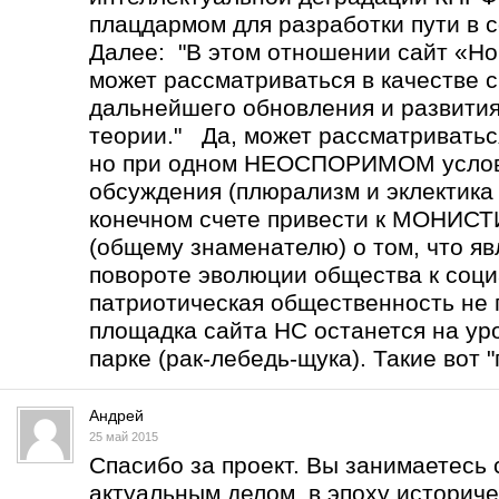
плацдармом для разработки пути в с
Далее: "В этом отношении сайт «Но
может рассматриваться в качестве 
дальнейшего обновления и развити
теории." Да, может рассматриватьс
но при одном НЕОСПОРИМОМ услов
обсуждения (плюрализм и эклектика 
конечном счете привести к МОНИ
(общему знаменателю) о том, что 
повороте эволюции общества к соц
патриотическая общественность не 
площадка сайта НС останется на уро
парке (рак-лебедь-щука). Такие вот "
Андрей
25 май 2015
Спасибо за проект. Вы занимаетесь
актуальным делом в эпоху историче