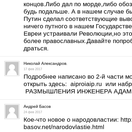
концов.Либо дал по морде,либо обоз
будь подальше. А в нашем случае б
Путин сделал соответствующие выво
ничего путного в нашем Государств
Евреи устраивали Революции,но это
более православных.Давайте попро
драться.
Николай Александров.
17 фев 2017
Подробнее написано во 2-й части м
открыть здесь: aiproiaip.ru или на
РАЗМЫШЛЕНИЯ ИНЖЕНЕРА АДА
Андрей Басов
24 фев 2017
Кое-что новое о народовластии:
htt
basov.net/narodovlastie.html