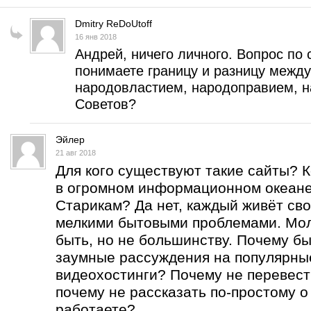
Dmitry ReDoUtoff
16 янв 2018
Андрей, ничего личного. Вопрос по 
понимаете границу и разницу межд
народовластием, народоправием, н
Советов?
Эйлер
21 авг 2018
Для кого существуют такие сайты? 
в огромном информационном океан
Старикам? Да нет, каждый живёт сво
мелкими бытовыми проблемами. Мо
быть, но не большинству. Почему бы
заумные рассуждения на популярны
видеохостинги? Почему не перевест
почему не рассказать по-простому о
работаете?