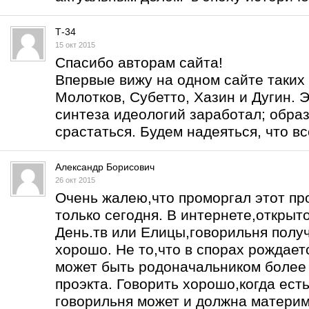
Т-34
15 окт 2015
Спасибо авторам сайта!
Впервые вижу на одном сайте таких 
Молотков, Субетто, Хазин и Дугин. Э
синтеза идеологий заработал; образ
срастаться. Будем надеяться, что вс
Александр Борисович
26 окт 2015
Очень жалею,что проморгал этот про
только сегодня. В интернете,открыт
День.тв или Елицы,говорильня получ
хорошо. Не то,что в спорах рождаетс
может быть родоначальником более 
проэкта. Говорить хорошо,когда есть
говорильня может и должна материм