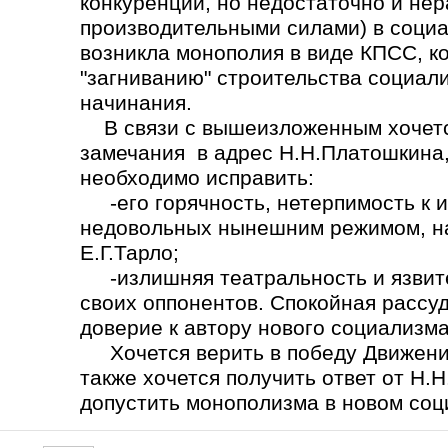
конкуренции, но недостаточно и не
производительными силами) в социа
возникла монополия в виде КПСС, ко
"загниванию" строительства социал
начинания.
В связи с вышеизложенным хочется
замечания в адрес Н.Н.Платошкина,
необходимо исправить:
-его горячность, нетерпимость к 
недовольных нынешним режимом, на
Е.Г.Тарло;
-излишняя театральность и язвите
своих оппонентов. Спокойная рассу
доверие к автору нового социализма
Хочется верить в победу Движения
также хочется получить ответ от Н.
допустить монополизма в новом со