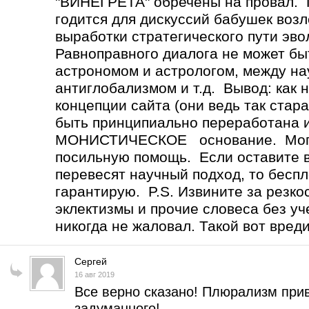
"ВИНЕГРЕТА" обречены на провал
годится для дискуссий бабушек возл
выработки стратегического пути эв
Равноправного диалога не может 
астрономом и астрологом, между н
антиглобализмом и т.д. Вывод: как 
концепции сайта (они ведь так стар
быть принципиально переработана 
МОНИСТИЧЕСКОЕ основание. Могу 
посильную помощь. Если оставите вс
перевесят научный подход, то бесп
гарантирую. P.S. Извините за резко
эклектизмы и прочие словеса без уч
никогда не жаловал. Такой вот вред
Сергей
16 авг 2019
Все верно сказано! Плюрализм прив
задуманного!