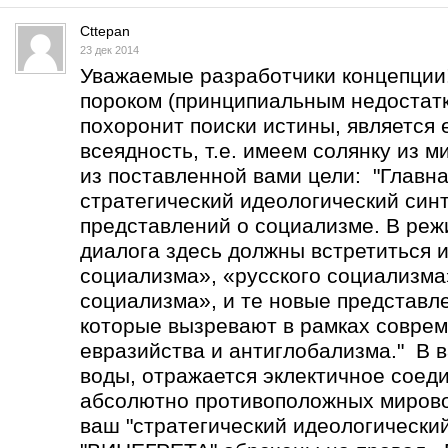
Cttepan
23 дек 2014
Уважаемые разработчики концепции
пороком (принципиальным недостатк
похоронит поиски истины, является 
всеядность, т.е. имеем солянку из 
из поставленной вами цели: "Главна
стратегический идеологический син
представлений о социализме. В реж
диалога здесь должны встретиться 
социализма», «русского социализма
социализма», и те новые представл
которые вызревают в рамках соврем
евразийства и антиглобализма." В в
воды, отражается эклектичное соед
абсолютно противоположных мирово
ваш "стратегический идеологический