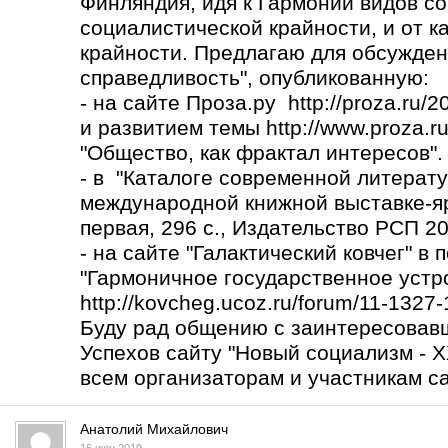
Финляндия, идя к Гармонии видов со
социалистической крайности, и от к
крайности. Предлагаю для обсужден
справедливость", опубликованную:
- на сайте Проза.ру http://proza.ru/
и развитием темы
http://www.proza.r
"Общество, как фрактал интересов".
- в "Каталоге современной литерату
международной книжной выставке-яр
первая, 296 с., Издательство РСП 2017
- на сайте "Галактический ковчег" в
"Гармоничное государственное устро
http://kovcheg.ucoz.ru/forum/11-1327
Буду рад общению с заинтересовав
Успехов сайту "Новый социализм - X
всем организаторам и участникам са
Анатолий Михайлович