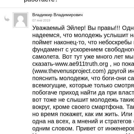
Владимир Владимирович
07 янв 2019
Уважаемый Эйлер! Вы правы!!! Одн
надеемся, что молодежь услышит на
поймет наконец-то, что небоскребы
фундамент с ускорением свободного
самолета. Вот тут уже много лет м
сказать-www.ae911truth.org , но пок
(www.thevenusproject.com) другой и
пояснить молодежи, что боги-они сам
всемогущие, которые только смотрят
побогаче приход найти да при власт
вот тоже не слышит молодежь такие
вокруг, кроме своего смартфона. Т
но время покажет, как им жить. Или 
одна на всех, а мнений и стратегов 
одним словом. Привет от инженеро