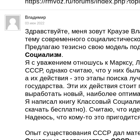
https://rmvoz.ru/forums/index.php?t
Владимир
03 июн 2022
Здравствуйте, меня зовут Краузе В
тему современного социалистическо
Предлагаю тезисно свою модель по
Социализм
.
Я с уважением отношусь к Марксу, Л
СССР, однако считаю, что у них бы
а их действия - это этапы поиска л
государства. Эти их действия стоит
выработать новый, наиболее оптима
Я написал книгу Классовый Социали
скачать бесплатно). Считаю, что ид
Надеюсь, что кому-то это пригодится
Опыт существования СССР дал мате