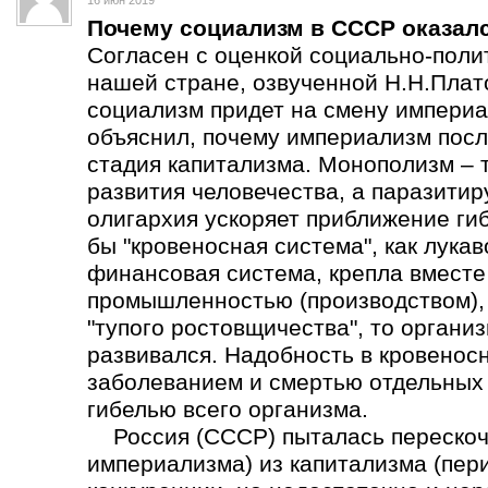
16 июн 2019
Почему социализм в СССР оказал
Согласен с оценкой социально-поли
нашей стране, озвученной Н.Н.Плат
социализм придет на смену империа
объяснил, почему империализм пос
стадия капитализма. Монополизм – 
развития человечества, а паразит
олигархия ускоряет приближение ги
бы "кровеносная система", как лука
финансовая система, крепла вмест
промышленностью (производством), а
"тупого ростовщичества", то органи
развивался. Надобность в кровеносн
заболеванием и смертью отдельных о
гибелью всего организма.
Россия (СССР) пыталась перескоч
империализма) из капитализма (пер