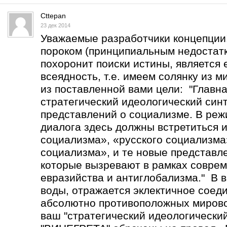
Cttepan
23 дек 2014
Уважаемые разработчики концепции
пороком (принципиальным недостатк
похоронит поиски истины, является 
всеядность, т.е. имеем солянку из 
из поставленной вами цели: "Главна
стратегический идеологический син
представлений о социализме. В реж
диалога здесь должны встретиться 
социализма», «русского социализма
социализма», и те новые представл
которые вызревают в рамках соврем
евразийства и антиглобализма." В в
воды, отражается эклектичное соед
абсолютно противоположных мирово
ваш "стратегический идеологический