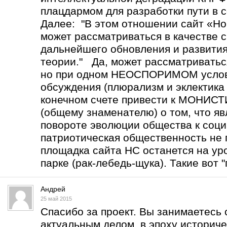
плацдармом для разработки пути в с
Далее: "В этом отношении сайт «Но
может рассматриваться в качестве 
дальнейшего обновления и развити
теории." Да, может рассматриватьс
но при одном НЕОСПОРИМОМ услов
обсуждения (плюрализм и эклектика 
конечном счете привести к МОНИ
(общему знаменателю) о том, что 
повороте эволюции общества к соц
патриотическая общественность не 
площадка сайта НС останется на уро
парке (рак-лебедь-щука). Такие вот "
Андрей
25 май 2015
Спасибо за проект. Вы занимаетесь
актуальным делом в эпоху историче