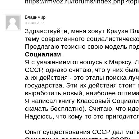
https://rmvoz.ru/forums/index.php?t
Владимир
03 июн 2022
Здравствуйте, меня зовут Краузе В
тему современного социалистическо
Предлагаю тезисно свою модель по
Социализм
.
Я с уважением отношусь к Марксу, Л
СССР, однако считаю, что у них бы
а их действия - это этапы поиска л
государства. Эти их действия стоит
выработать новый, наиболее оптима
Я написал книгу Классовый Социали
скачать бесплатно). Считаю, что ид
Надеюсь, что кому-то это пригодится
Опыт существования СССР дал мате