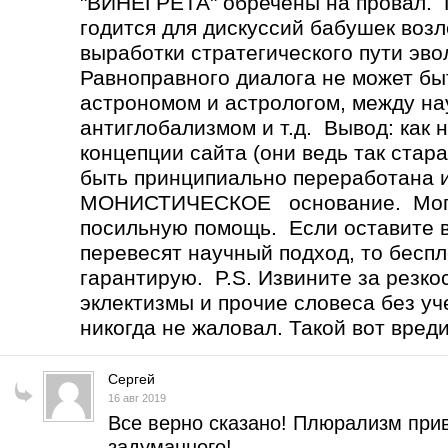
"ВИНЕГРЕТА" обречены на провал
годится для дискуссий бабушек возл
выработки стратегического пути эв
Равноправного диалога не может 
астрономом и астрологом, между н
антиглобализмом и т.д. Вывод: как 
концепции сайта (они ведь так стар
быть принципиально переработана 
МОНИСТИЧЕСКОЕ основание. Могу 
посильную помощь. Если оставите вс
перевесят научный подход, то бесп
гарантирую. P.S. Извините за резко
эклектизмы и прочие словеса без уч
никогда не жаловал. Такой вот вред
Сергей
16 авг 2019
Все верно сказано! Плюрализм прив
задуманного!