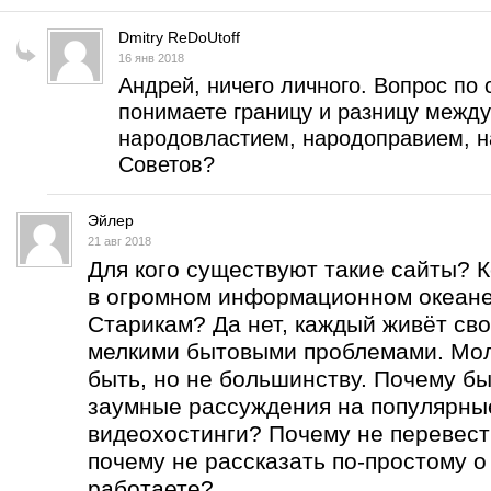
Dmitry ReDoUtoff
16 янв 2018
Андрей, ничего личного. Вопрос по 
понимаете границу и разницу межд
народовластием, народоправием, н
Советов?
Эйлер
21 авг 2018
Для кого существуют такие сайты? 
в огромном информационном океан
Старикам? Да нет, каждый живёт сво
мелкими бытовыми проблемами. Мо
быть, но не большинству. Почему бы
заумные рассуждения на популярны
видеохостинги? Почему не перевест
почему не рассказать по-простому о
работаете?