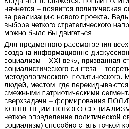
Когда что-то свяжется, новый полит
начнется – появится политическая с
за реализацию нового проекта. Ведь 
выборе четкого стратегического нап
можно было бы двигаться.
Для предметного рассмотрения всех
создана информационно-дискуссио
социализм –
XXI
век», призванная с
социалистического синтеза – теорет
методологического, политического. 
людей, местом, где перекидываются
смежными патриотическими сегмент
сверхзадачи – формирования ПО
КОНЦЕПЦИИ НОВОГО СОЦИАЛИЗМА.
четкое определение политической с
социализм) способно стать точкой к