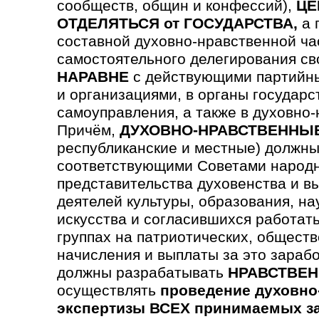
сообществ, общин и конфессий),
ЦЕ
ОТДЕЛЯТЬСЯ от ГОСУДАРСТВА,
а 
составной духовно-нравственной ча
самостоятельного делегирования св
НАРАВНЕ
с действующими партийны
и организациями, в органы государс
самоуправления, а также в духовно
Причём,
ДУХОВНО-НРАВСТВЕННЫ
республиканские и местные) должны
соответствующими Советами народн
предста­вительства духовен­ства и в
деятелей культуры, образования, на
искусства и согла­сившихся работать
группах на патриотических, обще­ст
начисления и выплаты за это зараб
должны разрабатывать
НРАВСТВЕН
осуществлять
проведение духовно
экспертизы ВСЕХ принимаемых з