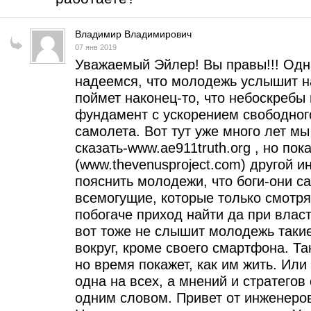
Владимир Владимирович
07 янв 2019
Уважаемый Эйлер! Вы правы!!! Одн
надеемся, что молодежь услышит на
поймет наконец-то, что небоскребы
фундамент с ускорением свободного
самолета. Вот тут уже много лет м
сказать-www.ae911truth.org , но пок
(www.thevenusproject.com) другой и
пояснить молодежи, что боги-они сам
всемогущие, которые только смотрят
побогаче приход найти да при власт
вот тоже не слышит молодежь такие
вокруг, кроме своего смартфона. Т
но время покажет, как им жить. Или 
одна на всех, а мнений и стратегов 
одним словом. Привет от инженеро