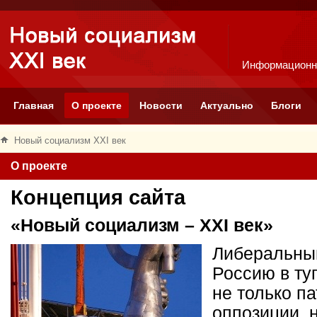
Информационн
Главная
О проекте
Новости
Актуально
Блоги
Новый социализм XXI век
О проекте
Концепция сайта
«Новый социализм – XXI век»
Либеральный
Россию в ту
не только п
оппозиции, 