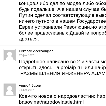
концов.Либо дал по морде,либо обоз
будь подальше. А в нашем случае б
Путин сделал соответствующие выво
ничего путного в нашем Государств
Евреи устраивали Революции,но это
более православных.Давайте попро
драться.
Николай Александров.
17 фев 2017
Подробнее написано во 2-й части м
открыть здесь: aiproiaip.ru или на
РАЗМЫШЛЕНИЯ ИНЖЕНЕРА АДА
Андрей Басов
24 фев 2017
Кое-что новое о народовластии:
htt
basov.net/narodovlastie.html