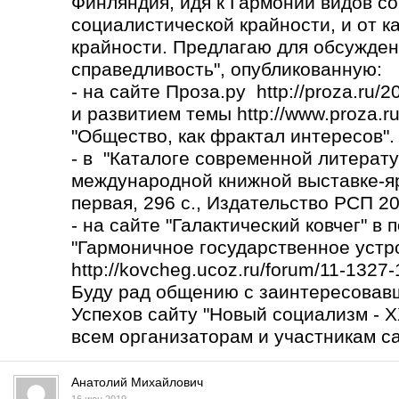
Финляндия, идя к Гармонии видов со
социалистической крайности, и от к
крайности. Предлагаю для обсужден
справедливость", опубликованную:
- на сайте Проза.ру http://proza.ru/
и развитием темы
http://www.proza.r
"Общество, как фрактал интересов".
- в "Каталоге современной литерату
международной книжной выставке-яр
первая, 296 с., Издательство РСП 2017
- на сайте "Галактический ковчег" в
"Гармоничное государственное устро
http://kovcheg.ucoz.ru/forum/11-1327
Буду рад общению с заинтересовав
Успехов сайту "Новый социализм - X
всем организаторам и участникам са
Анатолий Михайлович