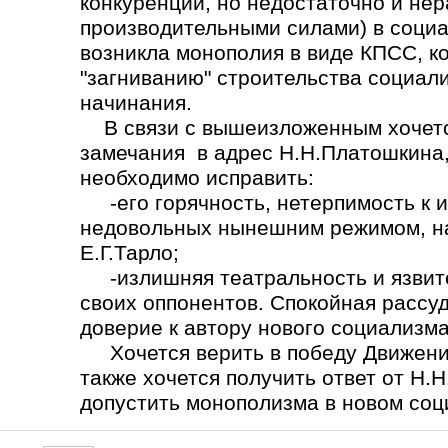
конкуренции, но недостаточно и не
производительными силами) в социа
возникла монополия в виде КПСС, ко
"загниванию" строительства социал
начинания.
В связи с вышеизложенным хочется
замечания в адрес Н.Н.Платошкина,
необходимо исправить:
-его горячность, нетерпимость к 
недовольных нынешним режимом, на
Е.Г.Тарло;
-излишняя театральность и язвите
своих оппонентов. Спокойная рассу
доверие к автору нового социализма
Хочется верить в победу Движения
также хочется получить ответ от Н.
допустить монополизма в новом со