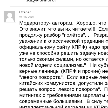
Cttepan
07 янв 2015
Модератору- авторам. Хорошо, что 
Это значит, что вы их читаете!!! Ес
продолжу разбор "полётов"... Разр
уважении к классической традиции 
официальному сайту КПРФ) надо при
уже не способна решить задачу нов
только своими силами, но остается
новой модели социализма." Ни субъ
верные ленинцы (КПРФ и прочие) не
"левого поворота". Если верные лен
китайских коммунистов, допустили р
решать вопрос "левого поворота". 
митингах с требованиями зарплаты -
современные большевики. В силу т
интеллектуальной деградации КПРФ