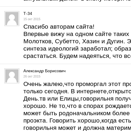
Т-34
15 окт 2015
Спасибо авторам сайта!
Впервые вижу на одном сайте таких 
Молотков, Субетто, Хазин и Дугин. Э
синтеза идеологий заработал; образ
срастаться. Будем надеяться, что вс
Александр Борисович
26 окт 2015
Очень жалею,что проморгал этот про
только сегодня. В интернете,открыт
День.тв или Елицы,говорильня получ
хорошо. Не то,что в спорах рождаетс
может быть родоначальником более 
проэкта. Говорить хорошо,когда есть
говорильня может и должна материм