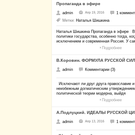
Пропаганда в эфире
admin
Апр 19, 2016
1 коммен
Метки:
Наталья Шишкина
Наталья Шишкина Пропаганда в эфире Во
политики государства, особенно тогда, к
исключением и современная Россия. У са
Подробнее
В.Коровин. ФОРМУЛА РУССКОЙ СИ
admin
Комментарии (3)
Исключают ли друг друга православие и
неизбежным догматическим утверждением 
политической теории модерна, выйдя
Подробнее
А.Подлуцкий. ИДЕАЛЫ РУССКОЙ Ц
admin
Апр 13, 2016
1 коммен