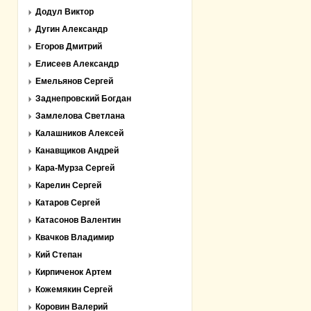
Додул Виктор
Дугин Александр
Егоров Дмитрий
Елисеев Александр
Емельянов Сергей
Заднепровский Богдан
Замлелова Светлана
Калашников Алексей
Канавщиков Андрей
Кара-Мурза Сергей
Карелин Сергей
Катаров Сергей
Катасонов Валентин
Квачков Владимир
Кий Степан
Кирпиченок Артем
Кожемякин Сергей
Коровин Валерий