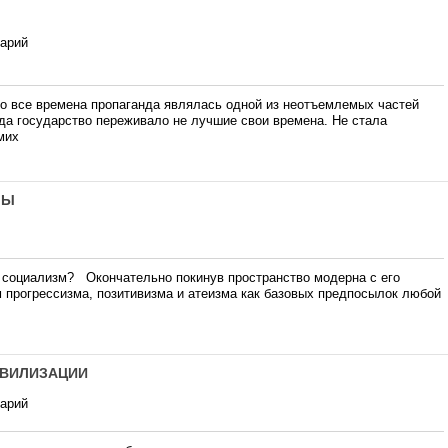
тарий
 все времена пропаганда являлась одной из неотъемлемых частей
огда государство переживало не лучшие свои времена. Не стала
мих
ЛЫ
 социализм? Окончательно покинув пространство модерна с его
прогрессизма, позитивизма и атеизма как базовых предпосылок любой
ИВИЛИЗАЦИИ
тарий