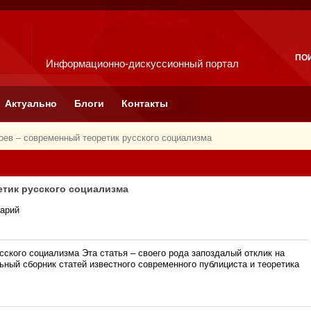
ПО
Информационно-дискуссионный портал
Актуально
Блоги
Контакты
оев – современный теоретик русского социализма
етик русского социализма
тарий
сского социализма Эта статья – своего рода запоздалый отклик на
ный сборник статей известного современного публициста и теоретика