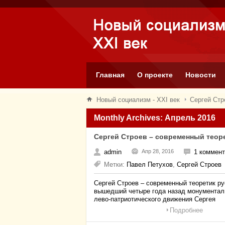
Главная
О проекте
Новости
Новый социализм - XXI век
Сергей Стр
Monthly Archives: Апрель 2016
Сергей Строев – современный теор
admin
Апр 28, 2016
1 коммен
Метки:
Павел Петухов
,
Сергей Строев
Сергей Строев – современный теоретик ру
вышедший четыре года назад монументаль
лево-патриотического движения Сергея
Подробнее