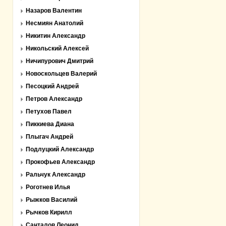
Назаров Валентин
Несмиян Анатолий
Никитин Александр
Никольский Алексей
Ничипурович Дмитрий
Новоскольцев Валерий
Песоцкий Андрей
Петров Александр
Петухов Павел
Пиккиева Диана
Плыгач Андрей
Подлуцкий Александр
Прокофьев Александр
Ральчук Александр
Роготнев Илья
Рыжков Василий
Рычков Кирилл
Санталов Леонид