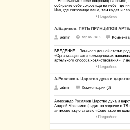
“Не собирайте себе сокровищ на земле, г
собирайте себе сокровища на небе, где ни
Ибо, где сокровище ваше, там будет и се
Подробнее
А.Баринов. ПЯТЬ ПРИНЦИПОВ АРТЕ
admin
Апр 05, 2016
Комментар
ВВЕДЕНИЕ. Замысел данной статьи родил
«Организация сети коммерческих пансион
артельного способа хозяйствования». Из
Подробнее
А.Росляков. Царство духа и царств
admin
Комментарии (3)
Александр Росляков Царство духа и цар
Андрей Максимов (сидит на заднике в ТВ
антисоветскую статью «Советское не шам
Подробнее