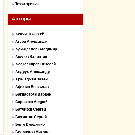
Точка зрения
Авторы
Абачиев Сергей
Агеев Александр
Ади-Даслер Владимир
Акулов Валентин
Александров Николай
Андрух Александр
Арабаджян Завен
Афонин Вячеслав
Багдасарян Варден
Барвинов Андрей
Батчиков Сергей
Бахматов Сергей
Белл Владимир
Белоногов Михаил