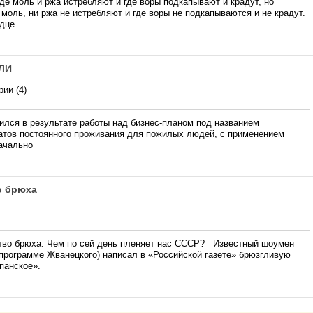
де моль и ржа истребляют и где воры подкапывают и крадут, но
 моль, ни ржа не истребляют и где воры не подкапываются и не крадут.
рдце
ЛИ
ии (4)
ся в результате работы над бизнес-планом под названием
атов постоянного проживания для пожилых людей, с применением
начально
о брюха
ство брюха. Чем по сей день пленяет нас СССР? Известный шоумен
-программе Жванецкого) написал в «Российской газете» брюзгливую
панское».