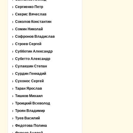
Сергиенко Петр
Скерис Вячеслав
Соколов Константин
Сомин Николай
Софронов Владислав
Строев Сергей
Субботин Александр
Субетто Александр
Сулакшин Степан
Сурдин Геннадий
Сухонос Сергей
Таран Ярослав
Тишков Михаил
Троицкий Всеволод
Троян Владимир
Туев Василий
Федотова Полина