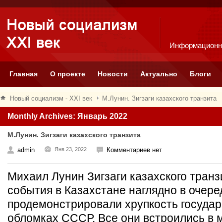
Информационн
Главная
О проекте
Новости
Актуально
Блоги
Новый социализм - XXI век
М.Лунин. Зигзаги казахского транзита
Monthly Archives: Январь 2022
М.Лунин. Зигзаги казахского транзита
admin
Янв 23, 2022
Комментариев нет
Михаил Лунин Зигзаги казахского т
события в Казахстане наглядно в очере
продемонстрировали хрупкость государ
обломках СССР. Все они встроились в 