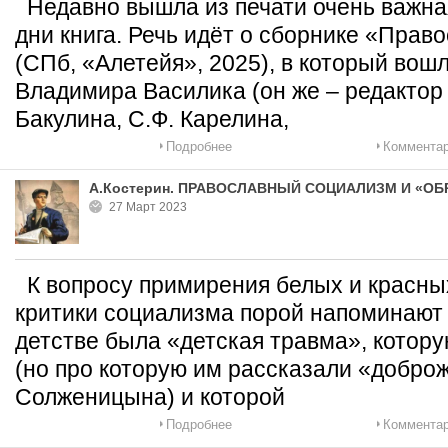
Недавно вышла из печати очень важная
дни книга. Речь идёт о сборнике «Пра
(СПб, «Алетейя», 2025), в который вош
Владимира Василика (он же – редактор 
Бакулина, С.Ф. Карелина,
Подробнее
Комментар
А.Костерин. ПРАВОСЛАВНЫЙ СОЦИАЛИЗМ И «ОБ
27 Март 2023
К вопросу примирения белых и красн
критики социализма порой напоминают 
детстве была «детская травма», котору
(но про которую им рассказали «добро
Солженицына) и которой
Подробнее
Комментар