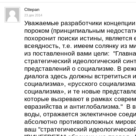
Cttepan
23 дек 2014
Уважаемые разработчики концепции
пороком (принципиальным недостатк
похоронит поиски истины, является 
всеядность, т.е. имеем солянку из 
из поставленной вами цели: "Главна
стратегический идеологический син
представлений о социализме. В реж
диалога здесь должны встретиться 
социализма», «русского социализма
социализма», и те новые представл
которые вызревают в рамках соврем
евразийства и антиглобализма." В в
воды, отражается эклектичное соед
абсолютно противоположных мирово
ваш "стратегический идеологический