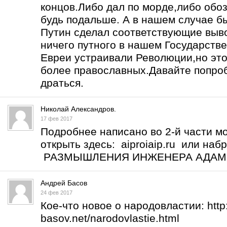
концов.Либо дал по морде,либо обоз
будь подальше. А в нашем случае б
Путин сделал соответствующие выво
ничего путного в нашем Государств
Евреи устраивали Революции,но это
более православных.Давайте попро
драться.
Николай Александров.
17 фев 2017
Подробнее написано во 2-й части м
открыть здесь: aiproiaip.ru или на
РАЗМЫШЛЕНИЯ ИНЖЕНЕРА АДА
Андрей Басов
24 фев 2017
Кое-что новое о народовластии:
htt
basov.net/narodovlastie.html