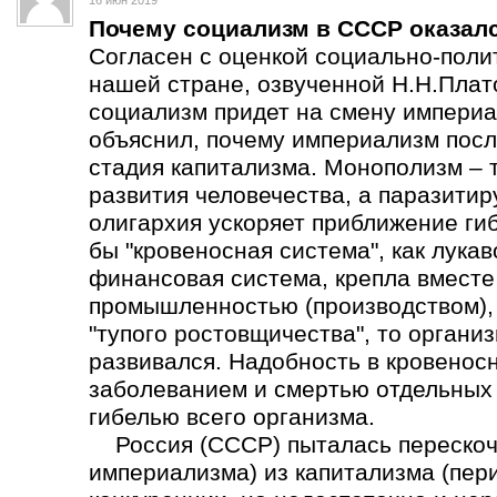
16 июн 2019
Почему социализм в СССР оказал
Согласен с оценкой социально-поли
нашей стране, озвученной Н.Н.Плат
социализм придет на смену империа
объяснил, почему империализм пос
стадия капитализма. Монополизм – 
развития человечества, а паразит
олигархия ускоряет приближение ги
бы "кровеносная система", как лука
финансовая система, крепла вмест
промышленностью (производством), а
"тупого ростовщичества", то органи
развивался. Надобность в кровеносн
заболеванием и смертью отдельных о
гибелью всего организма.
Россия (СССР) пыталась перескоч
империализма) из капитализма (пер