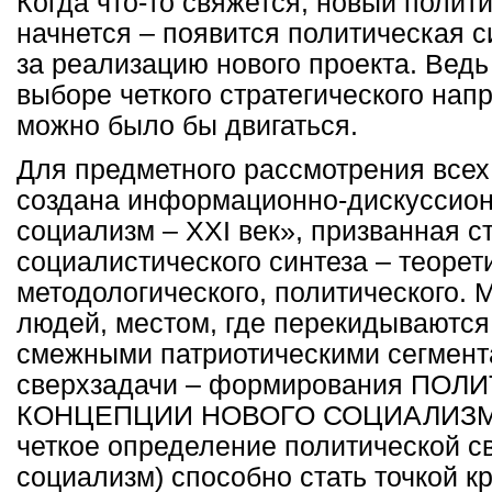
Когда что-то свяжется, новый полит
начнется – появится политическая с
за реализацию нового проекта. Ведь 
выборе четкого стратегического нап
можно было бы двигаться.
Для предметного рассмотрения всех
создана информационно-дискуссио
социализм –
XXI
век», призванная с
социалистического синтеза – теорет
методологического, политического. 
людей, местом, где перекидываются
смежными патриотическими сегмент
сверхзадачи – формирования ПО
КОНЦЕПЦИИ НОВОГО СОЦИАЛИЗМА.
четкое определение политической с
социализм) способно стать точкой к