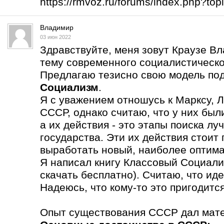
https://rmvoz.ru/forums/index.php?t
Владимир
03 июн 2022
Здравствуйте, меня зовут Краузе В
тему современного социалистическо
Предлагаю тезисно свою модель по
Социализм
.
Я с уважением отношусь к Марксу, Л
СССР, однако считаю, что у них бы
а их действия - это этапы поиска л
государства. Эти их действия стоит
выработать новый, наиболее оптима
Я написал книгу Классовый Социали
скачать бесплатно). Считаю, что ид
Надеюсь, что кому-то это пригодится
Опыт существования СССР дал мате