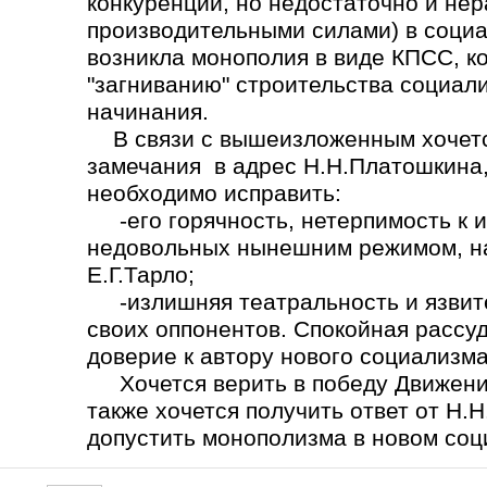
конкуренции, но недостаточно и не
производительными силами) в социа
возникла монополия в виде КПСС, ко
"загниванию" строительства социал
начинания.
В связи с вышеизложенным хочется
замечания в адрес Н.Н.Платошкина,
необходимо исправить:
-его горячность, нетерпимость к 
недовольных нынешним режимом, на
Е.Г.Тарло;
-излишняя театральность и язвите
своих оппонентов. Спокойная рассу
доверие к автору нового социализма
Хочется верить в победу Движения
также хочется получить ответ от Н.
допустить монополизма в новом со