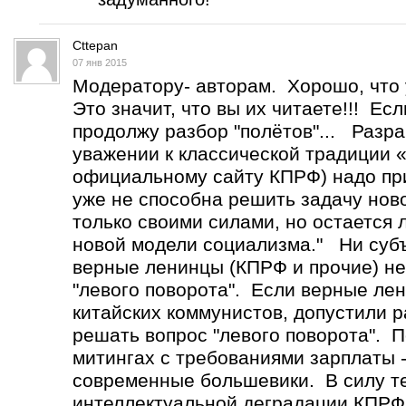
Cttepan
07 янв 2015
Модератору- авторам. Хорошо, что 
Это значит, что вы их читаете!!! Ес
продолжу разбор "полётов"... Разр
уважении к классической традиции 
официальному сайту КПРФ) надо при
уже не способна решить задачу нов
только своими силами, но остается
новой модели социализма." Ни субъ
верные ленинцы (КПРФ и прочие) не
"левого поворота". Если верные лен
китайских коммунистов, допустили р
решать вопрос "левого поворота". 
митингах с требованиями зарплаты -
современные большевики. В силу т
интеллектуальной деградации КПРФ