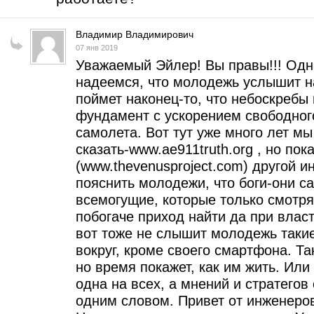
Владимир Владимирович
07 янв 2019
Уважаемый Эйлер! Вы правы!!! Одн
надеемся, что молодежь услышит на
поймет наконец-то, что небоскребы
фундамент с ускорением свободного
самолета. Вот тут уже много лет м
сказать-www.ae911truth.org , но пок
(www.thevenusproject.com) другой и
пояснить молодежи, что боги-они сам
всемогущие, которые только смотрят
побогаче приход найти да при власт
вот тоже не слышит молодежь такие
вокруг, кроме своего смартфона. Т
но время покажет, как им жить. Или 
одна на всех, а мнений и стратегов 
одним словом. Привет от инженеро