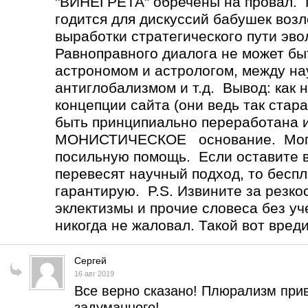
"ВИНЕГРЕТА" обречены на провал
годится для дискуссий бабушек возл
выработки стратегического пути эв
Равноправного диалога не может 
астрономом и астрологом, между н
антиглобализмом и т.д. Вывод: как 
концепции сайта (они ведь так стар
быть принципиально переработана 
МОНИСТИЧЕСКОЕ основание. Могу 
посильную помощь. Если оставите вс
перевесят научный подход, то бесп
гарантирую. P.S. Извините за резко
эклектизмы и прочие словеса без уч
никогда не жаловал. Такой вот вред
Сергей
16 авг 2019
Все верно сказано! Плюрализм прив
задуманного!