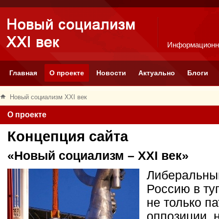
Информационн
Главная
О проекте
Новости
Актуально
Блоги
Новый социализм XXI век
О проекте
Концепция сайта
«Новый социализм – XXI век»
Либеральный
Россию в ту
не только п
оппозиции, 