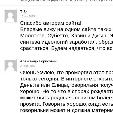
Т-34
15 окт 2015
Спасибо авторам сайта!
Впервые вижу на одном сайте таких 
Молотков, Субетто, Хазин и Дугин. Э
синтеза идеологий заработал; образ
срастаться. Будем надеяться, что вс
Александр Борисович
26 окт 2015
Очень жалею,что проморгал этот про
только сегодня. В интернете,открыт
День.тв или Елицы,говорильня получ
хорошо. Не то,что в спорах рождаетс
может быть родоначальником более 
проэкта. Говорить хорошо,когда есть
говорильня может и должна материм