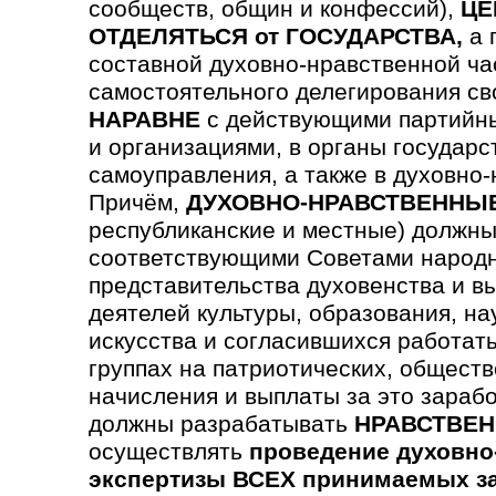
сообществ, общин и конфессий),
ЦЕ
ОТДЕЛЯТЬСЯ от ГОСУДАРСТВА,
а 
составной духовно-нравственной ча
самостоятельного делегирования св
НАРАВНЕ
с действующими партийны
и организациями, в органы государс
самоуправления, а также в духовно
Причём,
ДУХОВНО-НРАВСТВЕННЫ
республиканские и местные) должны
соответствующими Советами народн
предста­вительства духовен­ства и в
деятелей культуры, образования, на
искусства и согла­сившихся работать
группах на патриотических, обще­ст
начисления и выплаты за это зараб
должны разрабатывать
НРАВСТВЕН
осуществлять
проведение духовно
экспертизы ВСЕХ принимаемых з