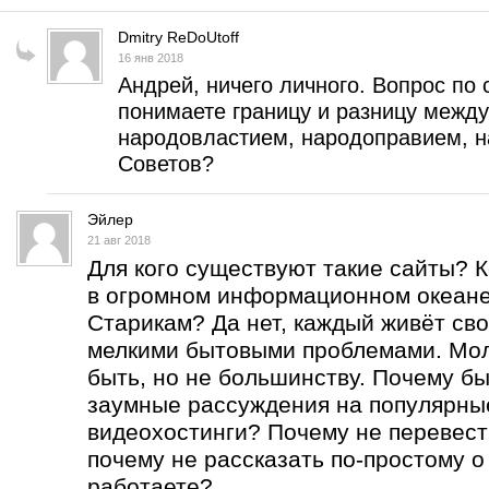
Dmitry ReDoUtoff
16 янв 2018
Андрей, ничего личного. Вопрос по 
понимаете границу и разницу межд
народовластием, народоправием, н
Советов?
Эйлер
21 авг 2018
Для кого существуют такие сайты? 
в огромном информационном океан
Старикам? Да нет, каждый живёт сво
мелкими бытовыми проблемами. Мо
быть, но не большинству. Почему бы
заумные рассуждения на популярны
видеохостинги? Почему не перевест
почему не рассказать по-простому о
работаете?