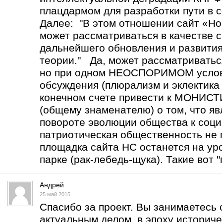
плацдармом для разработки пути в с
Далее: "В этом отношении сайт «Но
может рассматриваться в качестве 
дальнейшего обновления и развити
теории." Да, может рассматриватьс
но при одном НЕОСПОРИМОМ услов
обсуждения (плюрализм и эклектика 
конечном счете привести к МОНИ
(общему знаменателю) о том, что 
повороте эволюции общества к соц
патриотическая общественность не 
площадка сайта НС останется на уро
парке (рак-лебедь-щука). Такие вот "
Андрей
25 май 2015
Спасибо за проект. Вы занимаетесь
актуальным делом в эпоху историче