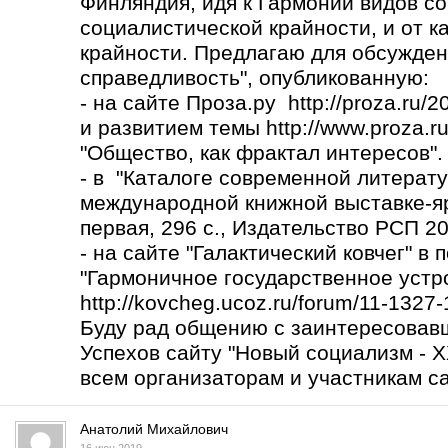
Финляндия, идя к Гармонии видов со
социалистической крайности, и от к
крайности. Предлагаю для обсужден
справедливость", опубликованную:
- на сайте Проза.ру http://proza.ru/
и развитием темы
http://www.proza.r
"Общество, как фрактал интересов".
- в "Каталоге современной литерату
международной книжной выставке-яр
первая, 296 с., Издательство РСП 2017
- на сайте "Галактический ковчег" в
"Гармоничное государственное устро
http://kovcheg.ucoz.ru/forum/11-1327
Буду рад общению с заинтересовав
Успехов сайту "Новый социализм - X
всем организаторам и участникам са
Анатолий Михайлович