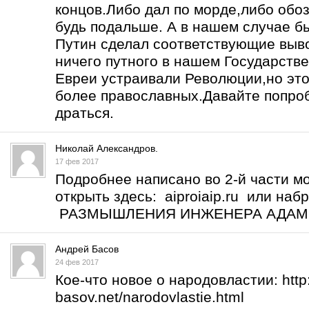
концов.Либо дал по морде,либо обоз
будь подальше. А в нашем случае б
Путин сделал соответствующие выво
ничего путного в нашем Государств
Евреи устраивали Революции,но это
более православных.Давайте попро
драться.
Николай Александров.
17 фев 2017
Подробнее написано во 2-й части м
открыть здесь: aiproiaip.ru или на
РАЗМЫШЛЕНИЯ ИНЖЕНЕРА АДА
Андрей Басов
24 фев 2017
Кое-что новое о народовластии:
htt
basov.net/narodovlastie.html