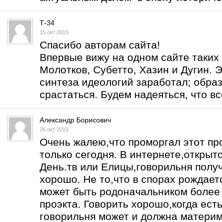
Т-34
15 окт 2015
Спасибо авторам сайта!
Впервые вижу на одном сайте таких 
Молотков, Субетто, Хазин и Дугин. Э
синтеза идеологий заработал; образ
срастаться. Будем надеяться, что вс
Александр Борисович
26 окт 2015
Очень жалею,что проморгал этот про
только сегодня. В интернете,открыт
День.тв или Елицы,говорильня получ
хорошо. Не то,что в спорах рождаетс
может быть родоначальником более 
проэкта. Говорить хорошо,когда есть
говорильня может и должна материм