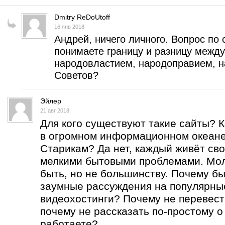
Dmitry ReDoUtoff
16 янв 2018
Андрей, ничего личного. Вопрос по 
понимаете границу и разницу межд
народовластием, народоправием, н
Советов?
Эйлер
21 авг 2018
Для кого существуют такие сайты? 
в огромном информационном океан
Старикам? Да нет, каждый живёт сво
мелкими бытовыми проблемами. Мо
быть, но не большинству. Почему бы
заумные рассуждения на популярны
видеохостинги? Почему не перевест
почему не рассказать по-простому о
работаете?