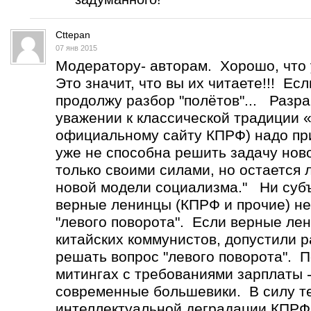
Cttepan
07 янв 2015
Модератору- авторам. Хорошо, что 
Это значит, что вы их читаете!!! Ес
продолжу разбор "полётов"... Разр
уважении к классической традиции 
официальному сайту КПРФ) надо при
уже не способна решить задачу нов
только своими силами, но остается
новой модели социализма." Ни субъ
верные ленинцы (КПРФ и прочие) не
"левого поворота". Если верные лен
китайских коммунистов, допустили р
решать вопрос "левого поворота". 
митингах с требованиями зарплаты -
современные большевики. В силу т
интеллектуальной деградации КПРФ