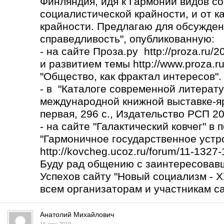
Финляндия, идя к Гармонии видов со
социалистической крайности, и от к
крайности. Предлагаю для обсужден
справедливость", опубликованную:
- на сайте Проза.ру http://proza.ru/
и развитием темы
http://www.proza.r
"Общество, как фрактал интересов".
- в "Каталоге современной литерату
международной книжной выставке-яр
первая, 296 с., Издательство РСП 2017
- на сайте "Галактический ковчег" в
"Гармоничное государственное устро
http://kovcheg.ucoz.ru/forum/11-1327
Буду рад общению с заинтересовав
Успехов сайту "Новый социализм - X
всем организаторам и участникам са
Анатолий Михайлович