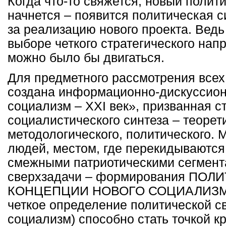
Когда что-то свяжется, новый полит
начнется – появится политическая с
за реализацию нового проекта. Ведь 
выборе четкого стратегического нап
можно было бы двигаться.
Для предметного рассмотрения всех
создана информационно-дискуссио
социализм –
XXI
век», призванная с
социалистического синтеза – теорет
методологического, политического. 
людей, местом, где перекидываются
смежными патриотическими сегмент
сверхзадачи – формирования ПО
КОНЦЕПЦИИ НОВОГО СОЦИАЛИЗМА.
четкое определение политической с
социализм) способно стать точкой к