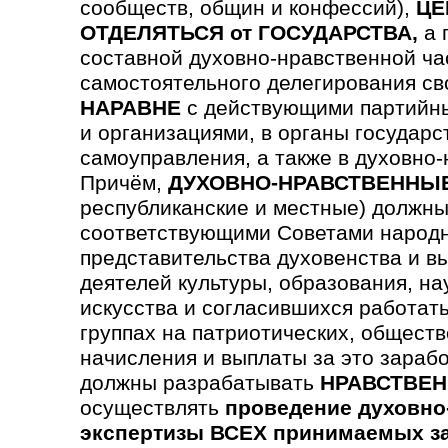
сообществ, общин и конфессий),
ЦЕ
ОТДЕЛЯТЬСЯ от ГОСУДАРСТВА,
а 
составной духовно-нравственной ча
самостоятельного делегирования св
НАРАВНЕ
с действующими партийны
и организациями, в органы государс
самоуправления, а также в духовно
Причём,
ДУХОВНО-НРАВСТВЕННЫ
республиканские и местные) должны
соответствующими Советами народн
предста­вительства духовен­ства и в
деятелей культуры, образования, на
искусства и согла­сившихся работать
группах на патриотических, обще­ст
начисления и выплаты за это зараб
должны разрабатывать
НРАВСТВЕН
осуществлять
проведение духовно
экспертизы ВСЕХ принимаемых з