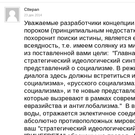
Cttepan
23 дек 2014
Уважаемые разработчики концепции
пороком (принципиальным недостатк
похоронит поиски истины, является 
всеядность, т.е. имеем солянку из 
из поставленной вами цели: "Главна
стратегический идеологический син
представлений о социализме. В реж
диалога здесь должны встретиться 
социализма», «русского социализма
социализма», и те новые представл
которые вызревают в рамках соврем
евразийства и антиглобализма." В в
воды, отражается эклектичное соед
абсолютно противоположных мирово
ваш "стратегический идеологический