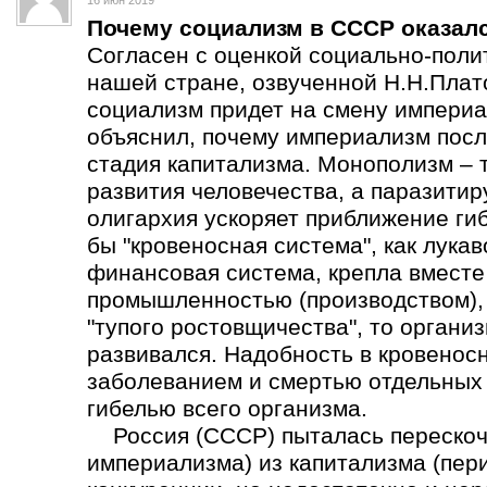
16 июн 2019
Почему социализм в СССР оказал
Согласен с оценкой социально-поли
нашей стране, озвученной Н.Н.Плат
социализм придет на смену империа
объяснил, почему империализм пос
стадия капитализма. Монополизм – 
развития человечества, а паразит
олигархия ускоряет приближение ги
бы "кровеносная система", как лука
финансовая система, крепла вмест
промышленностью (производством), а
"тупого ростовщичества", то органи
развивался. Надобность в кровеносн
заболеванием и смертью отдельных о
гибелью всего организма.
Россия (СССР) пыталась перескоч
империализма) из капитализма (пер