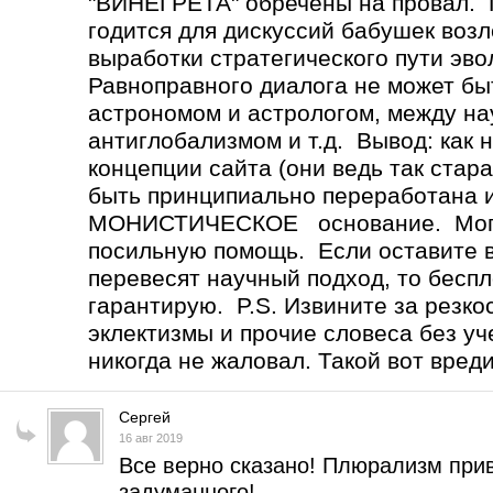
"ВИНЕГРЕТА" обречены на провал
годится для дискуссий бабушек возл
выработки стратегического пути эв
Равноправного диалога не может 
астрономом и астрологом, между н
антиглобализмом и т.д. Вывод: как 
концепции сайта (они ведь так стар
быть принципиально переработана 
МОНИСТИЧЕСКОЕ основание. Могу 
посильную помощь. Если оставите вс
перевесят научный подход, то бесп
гарантирую. P.S. Извините за резко
эклектизмы и прочие словеса без уч
никогда не жаловал. Такой вот вред
Сергей
16 авг 2019
Все верно сказано! Плюрализм прив
задуманного!