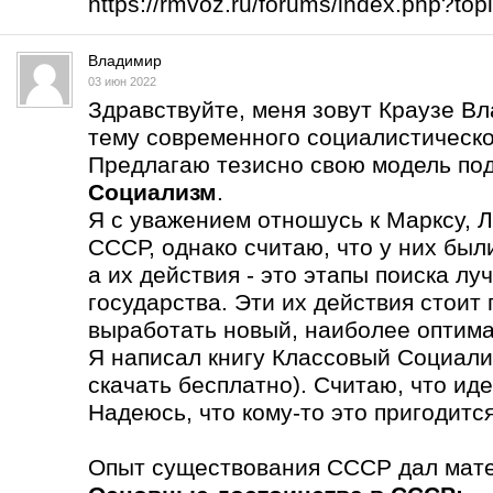
https://rmvoz.ru/forums/index.php?t
Владимир
03 июн 2022
Здравствуйте, меня зовут Краузе В
тему современного социалистическо
Предлагаю тезисно свою модель по
Социализм
.
Я с уважением отношусь к Марксу, Л
СССР, однако считаю, что у них бы
а их действия - это этапы поиска л
государства. Эти их действия стоит
выработать новый, наиболее оптима
Я написал книгу Классовый Социали
скачать бесплатно). Считаю, что ид
Надеюсь, что кому-то это пригодится
Опыт существования СССР дал мате