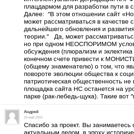
плацдармом для разработки пути в с
Далее: "В этом отношении сайт «Но
может рассматриваться в качестве 
дальнейшего обновления и развити
теории." Да, может рассматриватьс
но при одном НЕОСПОРИМОМ услов
обсуждения (плюрализм и эклектика 
конечном счете привести к МОНИ
(общему знаменателю) о том, что 
повороте эволюции общества к соц
патриотическая общественность не 
площадка сайта НС останется на уро
парке (рак-лебедь-щука). Такие вот "
Андрей
25 май 2015
Спасибо за проект. Вы занимаетесь
актуальным делом в эпоху историче