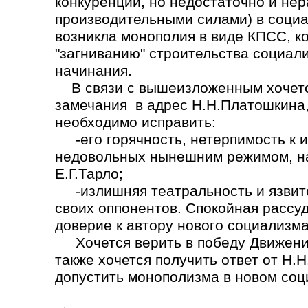
конкуренции, но недостаточно и не
производительными силами) в социа
возникла монополия в виде КПСС, ко
"загниванию" строительства социал
начинания.
В связи с вышеизложенным хочется
замечания в адрес Н.Н.Платошкина,
необходимо исправить:
-его горячность, нетерпимость к 
недовольных нынешним режимом, на
Е.Г.Тарло;
-излишняя театральность и язвите
своих оппонентов. Спокойная рассу
доверие к автору нового социализма
Хочется верить в победу Движения
также хочется получить ответ от Н.
допустить монополизма в новом со