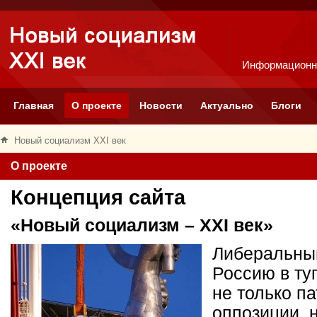
Информационн
Главная
О проекте
Новости
Актуально
Блоги
Новый социализм XXI век
О проекте
Концепция сайта
«Новый социализм – XXI век»
Либеральный
Россию в ту
не только п
оппозиции, 