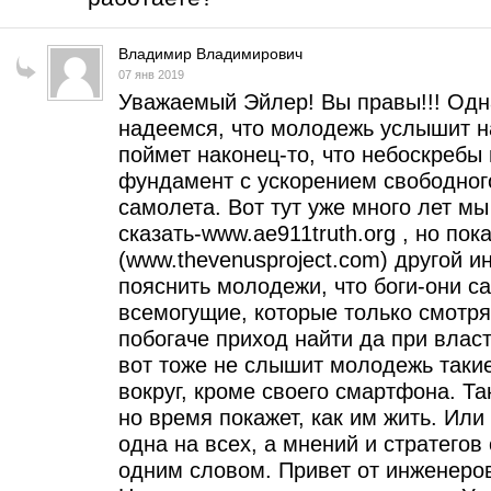
Владимир Владимирович
07 янв 2019
Уважаемый Эйлер! Вы правы!!! Одн
надеемся, что молодежь услышит на
поймет наконец-то, что небоскребы
фундамент с ускорением свободного
самолета. Вот тут уже много лет м
сказать-www.ae911truth.org , но пок
(www.thevenusproject.com) другой и
пояснить молодежи, что боги-они сам
всемогущие, которые только смотрят
побогаче приход найти да при власт
вот тоже не слышит молодежь такие
вокруг, кроме своего смартфона. Т
но время покажет, как им жить. Или 
одна на всех, а мнений и стратегов 
одним словом. Привет от инженеро