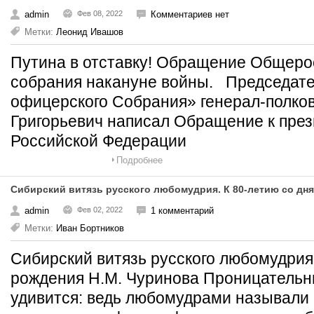
admin
Фев 08, 2022
Комментариев нет
Метки:
Леонид Ивашов
Путина в отставку! Обращение Общеро
собрания накануне войны. Председат
офицерского Собрания» генерал-полко
Григорьевич написал Обращение к през
Российской Федерации
Подробнее
Сибирский витязь русского любомудрия. К 80-летию со дн
admin
Фев 02, 2022
1 комментарий
Метки:
Иван Бортников
Сибирский витязь русского любомудрия.
рождения Н.М. Чуринова Проницательн
удивится: ведь любомудрами называли