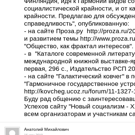
Финляндия, идя к Гармонии видов со
социалистической крайности, и от к
крайности. Предлагаю для обсужден
справедливость", опубликованную:
- на сайте Проза.ру http://proza.ru/
и развитием темы
http://www.proza.r
"Общество, как фрактал интересов".
- в "Каталоге современной литерату
международной книжной выставке-яр
первая, 296 с., Издательство РСП 2017
- на сайте "Галактический ковчег" в
"Гармоничное государственное устро
http://kovcheg.ucoz.ru/forum/11-1327
Буду рад общению с заинтересовав
Успехов сайту "Новый социализм - X
всем организаторам и участникам са
Анатолий Михайлович