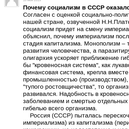
16 июн 2019
Почему социализм в СССР оказал
Согласен с оценкой социально-поли
нашей стране, озвученной Н.Н.Плат
социализм придет на смену империа
объяснил, почему империализм пос
стадия капитализма. Монополизм – 
развития человечества, а паразит
олигархия ускоряет приближение ги
бы "кровеносная система", как лука
финансовая система, крепла вмест
промышленностью (производством), а
"тупого ростовщичества", то органи
развивался. Надобность в кровеносн
заболеванием и смертью отдельных о
гибелью всего организма.
Россия (СССР) пыталась перескоч
империализма) из капитализма (пер