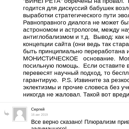
"ВИНЕГРЕТА" обречены на провал
годится для дискуссий бабушек возл
выработки стратегического пути эв
Равноправного диалога не может 
астрономом и астрологом, между н
антиглобализмом и т.д. Вывод: как 
концепции сайта (они ведь так стар
быть принципиально переработана 
МОНИСТИЧЕСКОЕ основание. Могу 
посильную помощь. Если оставите вс
перевесят научный подход, то бесп
гарантирую. P.S. Извините за резко
эклектизмы и прочие словеса без уч
никогда не жаловал. Такой вот вред
Сергей
16 авг 2019
Все верно сказано! Плюрализм прив
задуманного!