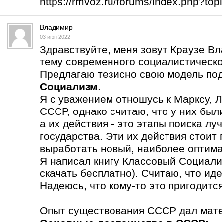
https://rmvoz.ru/forums/index.php?t
Владимир
03 июн 2022
Здравствуйте, меня зовут Краузе В
тему современного социалистическо
Предлагаю тезисно свою модель по
Социализм
.
Я с уважением отношусь к Марксу, Л
СССР, однако считаю, что у них бы
а их действия - это этапы поиска л
государства. Эти их действия стоит
выработать новый, наиболее оптима
Я написал книгу Классовый Социали
скачать бесплатно). Считаю, что ид
Надеюсь, что кому-то это пригодится
Опыт существования СССР дал мате