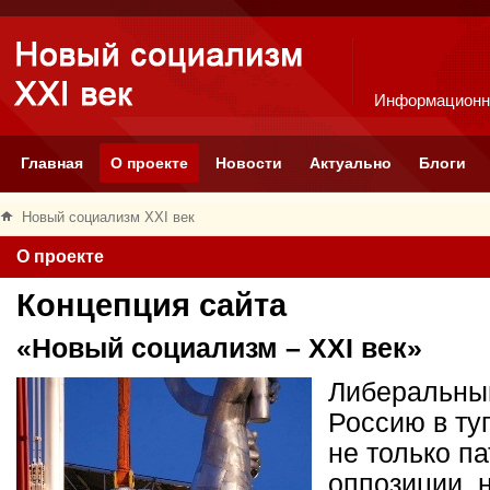
Информационн
Главная
О проекте
Новости
Актуально
Блоги
Новый социализм XXI век
О проекте
Концепция сайта
«Новый социализм – XXI век»
Либеральный
Россию в ту
не только п
оппозиции, 