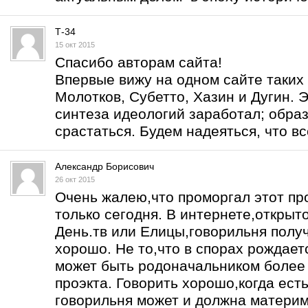
Т-34
15 окт 2015
Спасибо авторам сайта!
Впервые вижу на одном сайте таких 
Молотков, Субетто, Хазин и Дугин. Э
синтеза идеологий заработал; образ
срастаться. Будем надеяться, что вс
Александр Борисович
26 окт 2015
Очень жалею,что проморгал этот про
только сегодня. В интернете,открыт
День.тв или Елицы,говорильня получ
хорошо. Не то,что в спорах рождаетс
может быть родоначальником более 
проэкта. Говорить хорошо,когда есть
говорильня может и должна материм