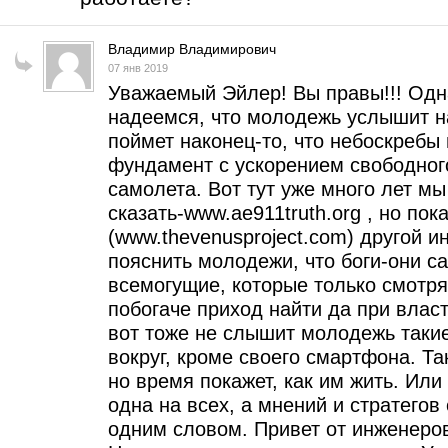
Владимир Владимирович
07 янв 2019
Уважаемый Эйлер! Вы правы!!! Одн
надеемся, что молодежь услышит на
поймет наконец-то, что небоскребы
фундамент с ускорением свободного
самолета. Вот тут уже много лет м
сказать-www.ae911truth.org , но пок
(www.thevenusproject.com) другой и
пояснить молодежи, что боги-они сам
всемогущие, которые только смотрят
побогаче приход найти да при власт
вот тоже не слышит молодежь такие
вокруг, кроме своего смартфона. Т
но время покажет, как им жить. Или 
одна на всех, а мнений и стратегов 
одним словом. Привет от инженеро