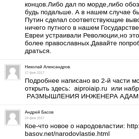
концов.Либо дал по морде,либо обоз
будь подальше. А в нашем случае б
Путин сделал соответствующие выво
ничего путного в нашем Государств
Евреи устраивали Революции,но это
более православных.Давайте попро
драться.
Николай Александров.
17 фев 2017
Подробнее написано во 2-й части м
открыть здесь: aiproiaip.ru или на
РАЗМЫШЛЕНИЯ ИНЖЕНЕРА АДА
Андрей Басов
24 фев 2017
Кое-что новое о народовластии:
htt
basov.net/narodovlastie.html