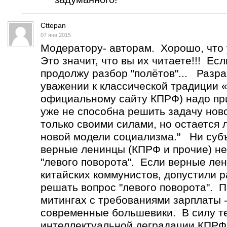
Cttepan
07 янв 2015
Модератору- авторам. Хорошо, что 
Это значит, что вы их читаете!!! Ес
продолжу разбор "полётов"... Разр
уважении к классической традиции 
официальному сайту КПРФ) надо при
уже не способна решить задачу нов
только своими силами, но остается
новой модели социализма." Ни субъ
верные ленинцы (КПРФ и прочие) не
"левого поворота". Если верные лен
китайских коммунистов, допустили р
решать вопрос "левого поворота". 
митингах с требованиями зарплаты -
современные большевики. В силу т
интеллектуальной деградации КПРФ