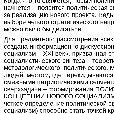
Когда что-то свяжется, новый полит
начнется – появится политическая с
за реализацию нового проекта. Ведь 
выборе четкого стратегического нап
можно было бы двигаться.
Для предметного рассмотрения всех
создана информационно-дискуссио
социализм –
XXI
век», призванная с
социалистического синтеза – теорет
методологического, политического. 
людей, местом, где перекидываются
смежными патриотическими сегмент
сверхзадачи – формирования ПО
КОНЦЕПЦИИ НОВОГО СОЦИАЛИЗМА.
четкое определение политической с
социализм) способно стать точкой к