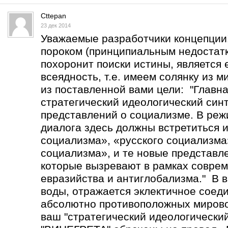
Cttepan
23 дек 2014
Уважаемые разработчики концепции
пороком (принципиальным недостатк
похоронит поиски истины, является 
всеядность, т.е. имеем солянку из 
из поставленной вами цели: "Главна
стратегический идеологический син
представлений о социализме. В реж
диалога здесь должны встретиться 
социализма», «русского социализма
социализма», и те новые представл
которые вызревают в рамках соврем
евразийства и антиглобализма." В в
воды, отражается эклектичное соед
абсолютно противоположных мирово
ваш "стратегический идеологический