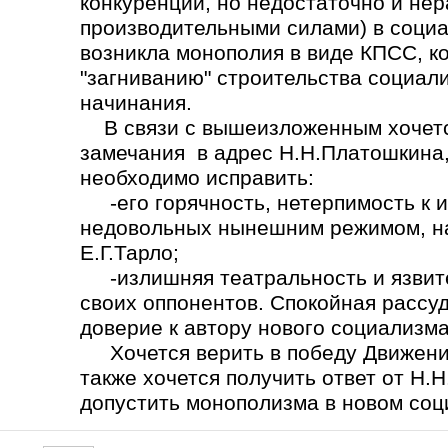
конкуренции, но недостаточно и не
производительными силами) в социа
возникла монополия в виде КПСС, ко
"загниванию" строительства социал
начинания.
В связи с вышеизложенным хочется
замечания в адрес Н.Н.Платошкина,
необходимо исправить:
-его горячность, нетерпимость к 
недовольных нынешним режимом, на
Е.Г.Тарло;
-излишняя театральность и язвите
своих оппонентов. Спокойная рассу
доверие к автору нового социализма
Хочется верить в победу Движения
также хочется получить ответ от Н.
допустить монополизма в новом со