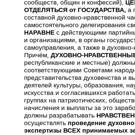
сообществ, общин и конфессий),
ЦЕ
ОТДЕЛЯТЬСЯ от ГОСУДАРСТВА,
а 
составной духовно-нравственной ча
самостоятельного делегирования св
НАРАВНЕ
с действующими партийны
и организациями, в органы государс
самоуправления, а также в духовно
Причём,
ДУХОВНО-НРАВСТВЕННЫ
республиканские и местные) должны
соответствующими Советами народн
предста­вительства духовен­ства и в
деятелей культуры, образования, на
искусства и согла­сившихся работать
группах на патриотических, обще­ст
начисления и выплаты за это зараб
должны разрабатывать
НРАВСТВЕН
осуществлять
проведение духовно
экспертизы ВСЕХ принимаемых з