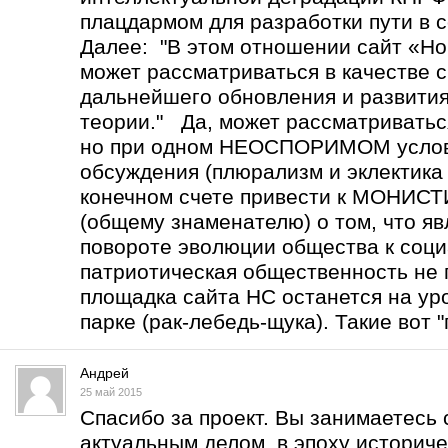
плацдармом для разработки пути в с
Далее: "В этом отношении сайт «Но
может рассматриваться в качестве 
дальнейшего обновления и развити
теории." Да, может рассматриватьс
но при одном НЕОСПОРИМОМ услов
обсуждения (плюрализм и эклектика 
конечном счете привести к МОНИ
(общему знаменателю) о том, что 
повороте эволюции общества к соц
патриотическая общественность не 
площадка сайта НС останется на уро
парке (рак-лебедь-щука). Такие вот "
Андрей
25 май 2015
Спасибо за проект. Вы занимаетесь
актуальным делом в эпоху историче