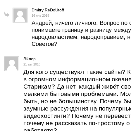
Dmitry ReDoUtoff
16 янв 2018
Андрей, ничего личного. Вопрос по 
понимаете границу и разницу межд
народовластием, народоправием, н
Советов?
Эйлер
21 авг 2018
Для кого существуют такие сайты? 
в огромном информационном океан
Старикам? Да нет, каждый живёт сво
мелкими бытовыми проблемами. Мо
быть, но не большинству. Почему бы
заумные рассуждения на популярны
видеохостинги? Почему не перевест
почему не рассказать по-простому о
работаете?