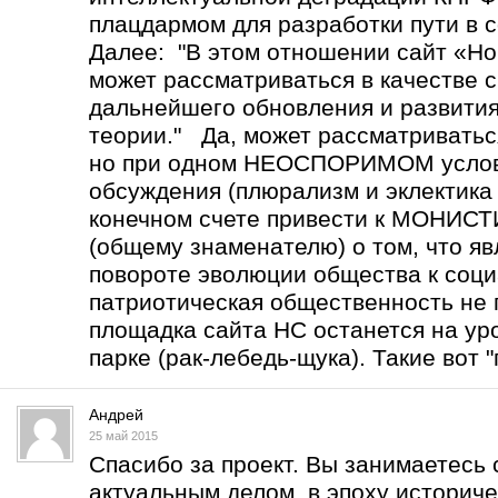
плацдармом для разработки пути в с
Далее: "В этом отношении сайт «Но
может рассматриваться в качестве 
дальнейшего обновления и развити
теории." Да, может рассматриватьс
но при одном НЕОСПОРИМОМ услов
обсуждения (плюрализм и эклектика 
конечном счете привести к МОНИ
(общему знаменателю) о том, что 
повороте эволюции общества к соц
патриотическая общественность не 
площадка сайта НС останется на уро
парке (рак-лебедь-щука). Такие вот "
Андрей
25 май 2015
Спасибо за проект. Вы занимаетесь
актуальным делом в эпоху историче