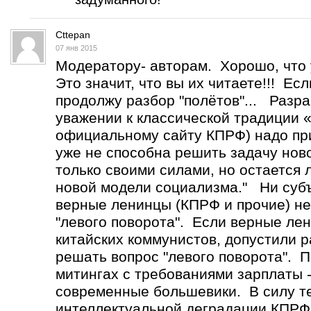
Cttepan
07 янв 2015
Модератору- авторам. Хорошо, что 
Это значит, что вы их читаете!!! Ес
продолжу разбор "полётов"... Разр
уважении к классической традиции 
официальному сайту КПРФ) надо при
уже не способна решить задачу нов
только своими силами, но остается
новой модели социализма." Ни субъ
верные ленинцы (КПРФ и прочие) не
"левого поворота". Если верные лен
китайских коммунистов, допустили р
решать вопрос "левого поворота". 
митингах с требованиями зарплаты -
современные большевики. В силу т
интеллектуальной деградации КПРФ