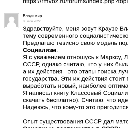
https://rmvoz.ru/forums/index.php?t
Владимир
03 июн 2022
Здравствуйте, меня зовут Краузе В
тему современного социалистическо
Предлагаю тезисно свою модель по
Социализм
.
Я с уважением отношусь к Марксу, Л
СССР, однако считаю, что у них бы
а их действия - это этапы поиска л
государства. Эти их действия стоит
выработать новый, наиболее оптима
Я написал книгу Классовый Социали
скачать бесплатно). Считаю, что ид
Надеюсь, что кому-то это пригодится
Опыт существования СССР дал мате