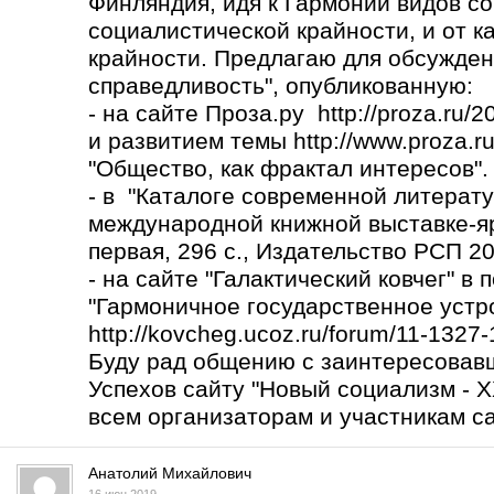
Финляндия, идя к Гармонии видов со
социалистической крайности, и от к
крайности. Предлагаю для обсужден
справедливость", опубликованную:
- на сайте Проза.ру http://proza.ru/
и развитием темы
http://www.proza.r
"Общество, как фрактал интересов".
- в "Каталоге современной литерату
международной книжной выставке-яр
первая, 296 с., Издательство РСП 2017
- на сайте "Галактический ковчег" в
"Гармоничное государственное устро
http://kovcheg.ucoz.ru/forum/11-1327
Буду рад общению с заинтересовав
Успехов сайту "Новый социализм - X
всем организаторам и участникам са
Анатолий Михайлович