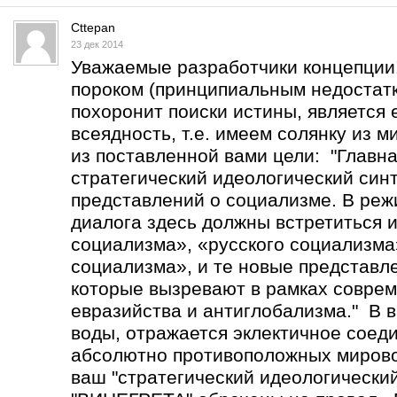
Cttepan
23 дек 2014
Уважаемые разработчики концепции
пороком (принципиальным недостатк
похоронит поиски истины, является 
всеядность, т.е. имеем солянку из 
из поставленной вами цели: "Главна
стратегический идеологический син
представлений о социализме. В реж
диалога здесь должны встретиться 
социализма», «русского социализма
социализма», и те новые представл
которые вызревают в рамках соврем
евразийства и антиглобализма." В в
воды, отражается эклектичное соед
абсолютно противоположных мирово
ваш "стратегический идеологический