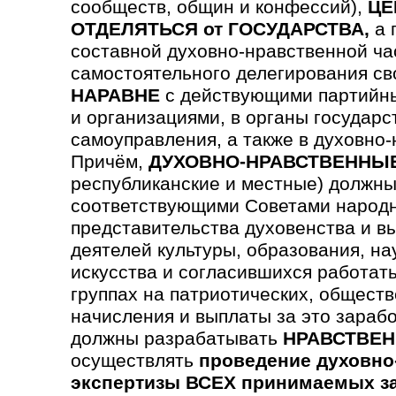
сообществ, общин и конфессий),
ЦЕ
ОТДЕЛЯТЬСЯ от ГОСУДАРСТВА,
а 
составной духовно-нравственной ча
самостоятельного делегирования св
НАРАВНЕ
с действующими партийны
и организациями, в органы государс
самоуправления, а также в духовно
Причём,
ДУХОВНО-НРАВСТВЕННЫ
республиканские и местные) должны
соответствующими Советами народн
предста­вительства духовен­ства и в
деятелей культуры, образования, на
искусства и согла­сившихся работать
группах на патриотических, обще­ст
начисления и выплаты за это зараб
должны разрабатывать
НРАВСТВЕН
осуществлять
проведение духовно
экспертизы ВСЕХ принимаемых з