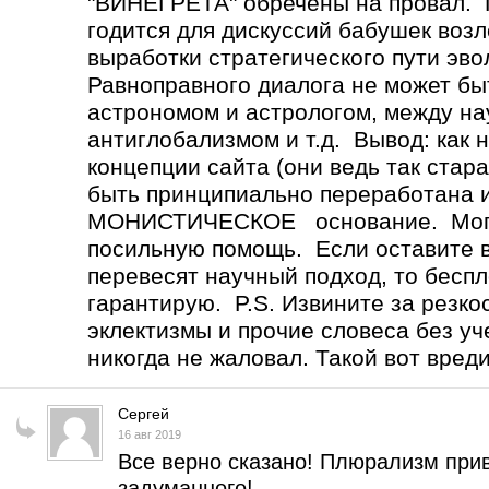
"ВИНЕГРЕТА" обречены на провал
годится для дискуссий бабушек возл
выработки стратегического пути эв
Равноправного диалога не может 
астрономом и астрологом, между н
антиглобализмом и т.д. Вывод: как 
концепции сайта (они ведь так стар
быть принципиально переработана 
МОНИСТИЧЕСКОЕ основание. Могу 
посильную помощь. Если оставите вс
перевесят научный подход, то бесп
гарантирую. P.S. Извините за резко
эклектизмы и прочие словеса без уч
никогда не жаловал. Такой вот вред
Сергей
16 авг 2019
Все верно сказано! Плюрализм прив
задуманного!