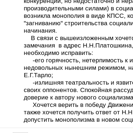
конкуренции, но недостаточно и не
производительными силами) в социа
возникла монополия в виде КПСС, ко
"загниванию" строительства социал
начинания.
В связи с вышеизложенным хочется
замечания в адрес Н.Н.Платошкина,
необходимо исправить:
-его горячность, нетерпимость к 
недовольных нынешним режимом, на
Е.Г.Тарло;
-излишняя театральность и язвите
своих оппонентов. Спокойная рассу
доверие к автору нового социализма
Хочется верить в победу Движения
также хочется получить ответ от Н.
допустить монополизма в новом со