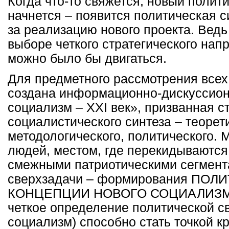
Когда что-то свяжется, новый полит
начнется – появится политическая с
за реализацию нового проекта. Ведь 
выборе четкого стратегического нап
можно было бы двигаться.
Для предметного рассмотрения всех
создана информационно-дискуссио
социализм –
XXI
век», призванная с
социалистического синтеза – теорет
методологического, политического. 
людей, местом, где перекидываются
смежными патриотическими сегмент
сверхзадачи – формирования ПО
КОНЦЕПЦИИ НОВОГО СОЦИАЛИЗМА.
четкое определение политической с
социализм) способно стать точкой к