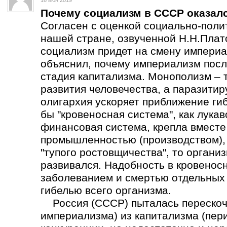
16 июн 2019
Почему социализм в СССР оказал
Согласен с оценкой социально-поли
нашей стране, озвученной Н.Н.Плат
социализм придет на смену империа
объяснил, почему империализм пос
стадия капитализма. Монополизм – 
развития человечества, а паразит
олигархия ускоряет приближение ги
бы "кровеносная система", как лука
финансовая система, крепла вмест
промышленностью (производством), а
"тупого ростовщичества", то органи
развивался. Надобность в кровеносн
заболеванием и смертью отдельных о
гибелью всего организма.
Россия (СССР) пыталась перескоч
империализма) из капитализма (пер