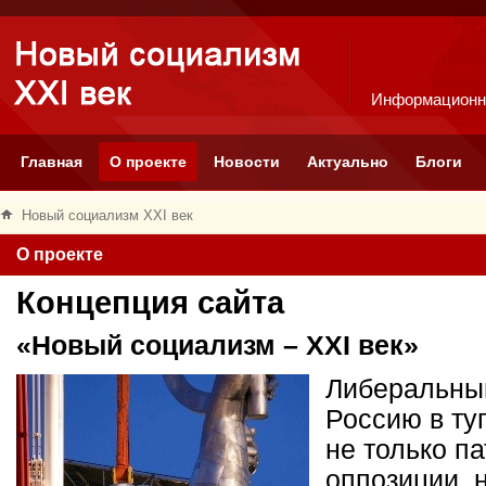
Информационн
Главная
О проекте
Новости
Актуально
Блоги
Новый социализм XXI век
О проекте
Концепция сайта
«Новый социализм – XXI век»
Либеральный
Россию в ту
не только п
оппозиции, 