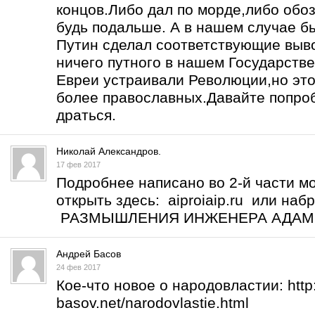
концов.Либо дал по морде,либо обоз
будь подальше. А в нашем случае б
Путин сделал соответствующие выво
ничего путного в нашем Государств
Евреи устраивали Революции,но это
более православных.Давайте попро
драться.
Николай Александров.
17 фев 2017
Подробнее написано во 2-й части м
открыть здесь: aiproiaip.ru или на
РАЗМЫШЛЕНИЯ ИНЖЕНЕРА АДА
Андрей Басов
24 фев 2017
Кое-что новое о народовластии:
htt
basov.net/narodovlastie.html