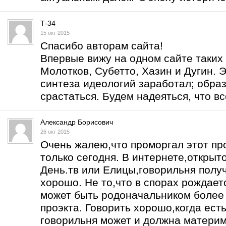
Т-34
15 окт 2015
Спасибо авторам сайта!
Впервые вижу на одном сайте таких 
Молотков, Субетто, Хазин и Дугин. Э
синтеза идеологий заработал; образ
срастаться. Будем надеяться, что вс
Александр Борисович
26 окт 2015
Очень жалею,что проморгал этот про
только сегодня. В интернете,открыт
День.тв или Елицы,говорильня получ
хорошо. Не то,что в спорах рождаетс
может быть родоначальником более 
проэкта. Говорить хорошо,когда есть
говорильня может и должна материм