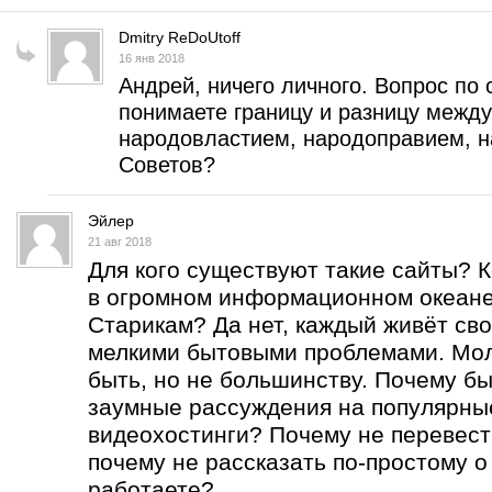
Dmitry ReDoUtoff
16 янв 2018
Андрей, ничего личного. Вопрос по 
понимаете границу и разницу межд
народовластием, народоправием, н
Советов?
Эйлер
21 авг 2018
Для кого существуют такие сайты? 
в огромном информационном океан
Старикам? Да нет, каждый живёт сво
мелкими бытовыми проблемами. Мо
быть, но не большинству. Почему бы
заумные рассуждения на популярны
видеохостинги? Почему не перевест
почему не рассказать по-простому о
работаете?