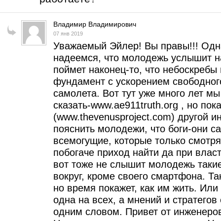
Владимир Владимирович
07 янв 2019
Уважаемый Эйлер! Вы правы!!! Одн
надеемся, что молодежь услышит на
поймет наконец-то, что небоскребы
фундамент с ускорением свободного
самолета. Вот тут уже много лет м
сказать-www.ae911truth.org , но пок
(www.thevenusproject.com) другой и
пояснить молодежи, что боги-они сам
всемогущие, которые только смотрят
побогаче приход найти да при власт
вот тоже не слышит молодежь такие
вокруг, кроме своего смартфона. Т
но время покажет, как им жить. Или 
одна на всех, а мнений и стратегов 
одним словом. Привет от инженеро