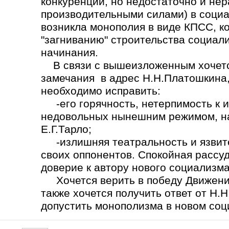
конкуренции, но недостаточно и не
производительными силами) в социа
возникла монополия в виде КПСС, ко
"загниванию" строительства социал
начинания.
В связи с вышеизложенным хочется
замечания в адрес Н.Н.Платошкина,
необходимо исправить:
-его горячность, нетерпимость к 
недовольных нынешним режимом, на
Е.Г.Тарло;
-излишняя театральность и язвите
своих оппонентов. Спокойная рассу
доверие к автору нового социализма
Хочется верить в победу Движения
также хочется получить ответ от Н.
допустить монополизма в новом со