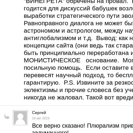
"ВИНЕГРЕТА" обречены на провал
годится для дискуссий бабушек возл
выработки стратегического пути эв
Равноправного диалога не может 
астрономом и астрологом, между н
антиглобализмом и т.д. Вывод: как 
концепции сайта (они ведь так стар
быть принципиально переработана 
МОНИСТИЧЕСКОЕ основание. Могу 
посильную помощь. Если оставите вс
перевесят научный подход, то бесп
гарантирую. P.S. Извините за резко
эклектизмы и прочие словеса без уч
никогда не жаловал. Такой вот вред
Сергей
16 авг 2019
Все верно сказано! Плюрализм прив
задуманного!