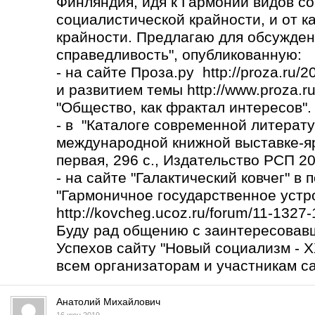
Финляндия, идя к Гармонии видов со
социалистической крайности, и от к
крайности. Предлагаю для обсужден
справедливость", опубликованную:
- на сайте Проза.ру http://proza.ru/
и развитием темы
http://www.proza.r
"Общество, как фрактал интересов".
- в "Каталоге современной литерату
международной книжной выставке-яр
первая, 296 с., Издательство РСП 2017
- на сайте "Галактический ковчег" в
"Гармоничное государственное устро
http://kovcheg.ucoz.ru/forum/11-1327
Буду рад общению с заинтересовав
Успехов сайту "Новый социализм - X
всем организаторам и участникам са
Анатолий Михайлович