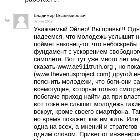
Владимир Владимирович
07 янв 2019
Уважаемый Эйлер! Вы правы!!! Одн
надеемся, что молодежь услышит на
поймет наконец-то, что небоскребы
фундамент с ускорением свободного
самолета. Вот тут уже много лет м
сказать-www.ae911truth.org , но пок
(www.thevenusproject.com) другой и
пояснить молодежи, что боги-они сам
всемогущие, которые только смотрят
побогаче приход найти да при власт
вот тоже не слышит молодежь такие
вокруг, кроме своего смартфона. Т
но время покажет, как им жить. Или 
одна на всех, а мнений и стратегов 
одним словом. Привет от инженеро