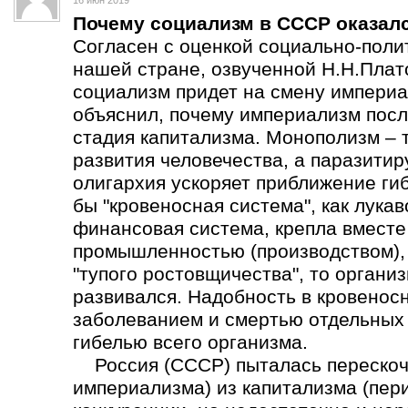
16 июн 2019
Почему социализм в СССР оказал
Согласен с оценкой социально-поли
нашей стране, озвученной Н.Н.Плат
социализм придет на смену империа
объяснил, почему империализм пос
стадия капитализма. Монополизм – 
развития человечества, а паразит
олигархия ускоряет приближение ги
бы "кровеносная система", как лука
финансовая система, крепла вмест
промышленностью (производством), а
"тупого ростовщичества", то органи
развивался. Надобность в кровеносн
заболеванием и смертью отдельных о
гибелью всего организма.
Россия (СССР) пыталась перескоч
империализма) из капитализма (пер