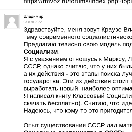
https://rmvoz.ru/forums/index.php?t
Владимир
03 июн 2022
Здравствуйте, меня зовут Краузе В
тему современного социалистическо
Предлагаю тезисно свою модель по
Социализм
.
Я с уважением отношусь к Марксу, Л
СССР, однако считаю, что у них бы
а их действия - это этапы поиска л
государства. Эти их действия стоит
выработать новый, наиболее оптима
Я написал книгу Классовый Социали
скачать бесплатно). Считаю, что ид
Надеюсь, что кому-то это пригодится
Опыт существования СССР дал мате