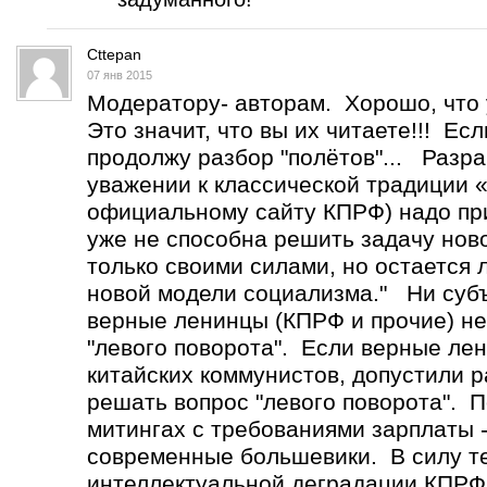
Cttepan
07 янв 2015
Модератору- авторам. Хорошо, что 
Это значит, что вы их читаете!!! Ес
продолжу разбор "полётов"... Разр
уважении к классической традиции 
официальному сайту КПРФ) надо при
уже не способна решить задачу нов
только своими силами, но остается
новой модели социализма." Ни субъ
верные ленинцы (КПРФ и прочие) не
"левого поворота". Если верные лен
китайских коммунистов, допустили р
решать вопрос "левого поворота". 
митингах с требованиями зарплаты -
современные большевики. В силу т
интеллектуальной деградации КПРФ