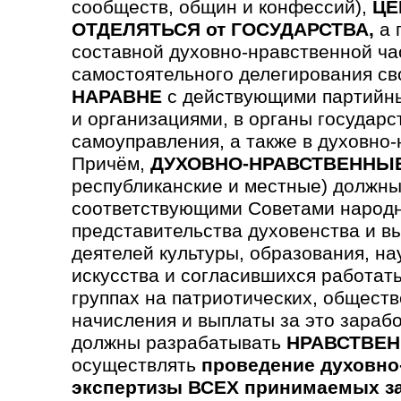
сообществ, общин и конфессий),
ЦЕ
ОТДЕЛЯТЬСЯ от ГОСУДАРСТВА,
а 
составной духовно-нравственной ча
самостоятельного делегирования св
НАРАВНЕ
с действующими партийны
и организациями, в органы государс
самоуправления, а также в духовно
Причём,
ДУХОВНО-НРАВСТВЕННЫ
республиканские и местные) должны
соответствующими Советами народн
предста­вительства духовен­ства и в
деятелей культуры, образования, на
искусства и согла­сившихся работать
группах на патриотических, обще­ст
начисления и выплаты за это зараб
должны разрабатывать
НРАВСТВЕН
осуществлять
проведение духовно
экспертизы ВСЕХ принимаемых з