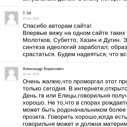
Т-34
15 окт 2015
Спасибо авторам сайта!
Впервые вижу на одном сайте таких 
Молотков, Субетто, Хазин и Дугин. Э
синтеза идеологий заработал; образ
срастаться. Будем надеяться, что вс
Александр Борисович
26 окт 2015
Очень жалею,что проморгал этот про
только сегодня. В интернете,открыт
День.тв или Елицы,говорильня получ
хорошо. Не то,что в спорах рождаетс
может быть родоначальником более 
проэкта. Говорить хорошо,когда есть
говорильня может и должна материм