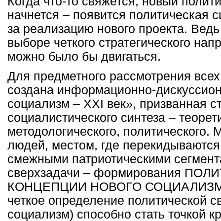
Когда что-то свяжется, новый полит
начнется – появится политическая с
за реализацию нового проекта. Ведь 
выборе четкого стратегического нап
можно было бы двигаться.
Для предметного рассмотрения всех
создана информационно-дискуссио
социализм –
XXI
век», призванная с
социалистического синтеза – теорет
методологического, политического. 
людей, местом, где перекидываются
смежными патриотическими сегмент
сверхзадачи – формирования ПО
КОНЦЕПЦИИ НОВОГО СОЦИАЛИЗМА.
четкое определение политической с
социализм) способно стать точкой к