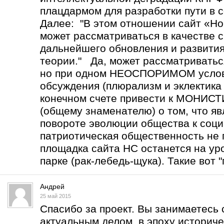
плацдармом для разработки пути в с
Далее: "В этом отношении сайт «Но
может рассматриваться в качестве 
дальнейшего обновления и развити
теории." Да, может рассматриватьс
но при одном НЕОСПОРИМОМ услов
обсуждения (плюрализм и эклектика 
конечном счете привести к МОНИ
(общему знаменателю) о том, что 
повороте эволюции общества к соц
патриотическая общественность не 
площадка сайта НС останется на уро
парке (рак-лебедь-щука). Такие вот "
Андрей
25 май 2015
Спасибо за проект. Вы занимаетесь
актуальным делом в эпоху историче