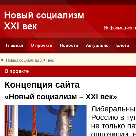
Информационн
Главная
О проекте
Новости
Актуально
Блоги
Новый социализм XXI век
О проекте
Концепция сайта
«Новый социализм – XXI век»
Либеральный
Россию в ту
не только п
оппозиции, 