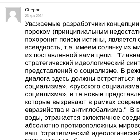
Cttepan
23 дек 2014
Уважаемые разработчики концепции
пороком (принципиальным недостатк
похоронит поиски истины, является 
всеядность, т.е. имеем солянку из 
из поставленной вами цели: "Главна
стратегический идеологический син
представлений о социализме. В реж
диалога здесь должны встретиться 
социализма», «русского социализма
социализма», и те новые представл
которые вызревают в рамках соврем
евразийства и антиглобализма." В в
воды, отражается эклектичное соед
абсолютно противоположных мирово
ваш "стратегический идеологический