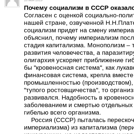
16 июн 2019
Почему социализм в СССР оказал
Согласен с оценкой социально-поли
нашей стране, озвученной Н.Н.Плат
социализм придет на смену империа
объяснил, почему империализм пос
стадия капитализма. Монополизм – 
развития человечества, а паразит
олигархия ускоряет приближение ги
бы "кровеносная система", как лука
финансовая система, крепла вмест
промышленностью (производством), а
"тупого ростовщичества", то органи
развивался. Надобность в кровеносн
заболеванием и смертью отдельных о
гибелью всего организма.
Россия (СССР) пыталась перескоч
империализма) из капитализма (пер