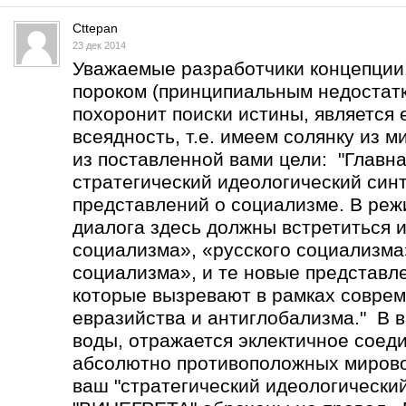
Cttepan
23 дек 2014
Уважаемые разработчики концепции
пороком (принципиальным недостатк
похоронит поиски истины, является 
всеядность, т.е. имеем солянку из 
из поставленной вами цели: "Главна
стратегический идеологический син
представлений о социализме. В реж
диалога здесь должны встретиться 
социализма», «русского социализма
социализма», и те новые представл
которые вызревают в рамках соврем
евразийства и антиглобализма." В в
воды, отражается эклектичное соед
абсолютно противоположных мирово
ваш "стратегический идеологический