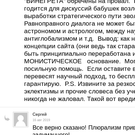
"ВИНЕГРЕТА" обречены на провал
годится для дискуссий бабушек возл
выработки стратегического пути эв
Равноправного диалога не может 
астрономом и астрологом, между н
антиглобализмом и т.д. Вывод: как 
концепции сайта (они ведь так стар
быть принципиально переработана 
МОНИСТИЧЕСКОЕ основание. Могу 
посильную помощь. Если оставите вс
перевесят научный подход, то бесп
гарантирую. P.S. Извините за резко
эклектизмы и прочие словеса без уч
никогда не жаловал. Такой вот вред
Сергей
16 авг 2019
Все верно сказано! Плюрализм прив
задуманного!