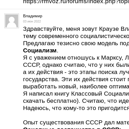
https://rmvoz.ru/forums/index.php?t
Владимир
03 июн 2022
Здравствуйте, меня зовут Краузе В
тему современного социалистическо
Предлагаю тезисно свою модель по
Социализм
.
Я с уважением отношусь к Марксу, Л
СССР, однако считаю, что у них бы
а их действия - это этапы поиска л
государства. Эти их действия стоит
выработать новый, наиболее оптима
Я написал книгу Классовый Социали
скачать бесплатно). Считаю, что ид
Надеюсь, что кому-то это пригодится
Опыт существования СССР дал мате