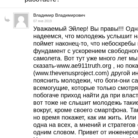
Владимир Владимирович
07 янв 2019
Уважаемый Эйлер! Вы правы!!! Одн
надеемся, что молодежь услышит на
поймет наконец-то, что небоскребы
фундамент с ускорением свободного
самолета. Вот тут уже много лет м
сказать-www.ae911truth.org , но пок
(www.thevenusproject.com) другой и
пояснить молодежи, что боги-они сам
всемогущие, которые только смотрят
побогаче приход найти да при власт
вот тоже не слышит молодежь такие
вокруг, кроме своего смартфона. Т
но время покажет, как им жить. Или 
одна на всех, а мнений и стратегов 
одним словом. Привет от инженеро