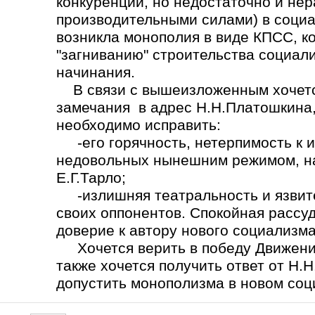
конкуренции, но недостаточно и не
производительными силами) в социа
возникла монополия в виде КПСС, ко
"загниванию" строительства социал
начинания.
В связи с вышеизложенным хочется
замечания в адрес Н.Н.Платошкина,
необходимо исправить:
-его горячность, нетерпимость к 
недовольных нынешним режимом, на
Е.Г.Тарло;
-излишняя театральность и язвите
своих оппонентов. Спокойная рассу
доверие к автору нового социализма
Хочется верить в победу Движения
также хочется получить ответ от Н.
допустить монополизма в новом со