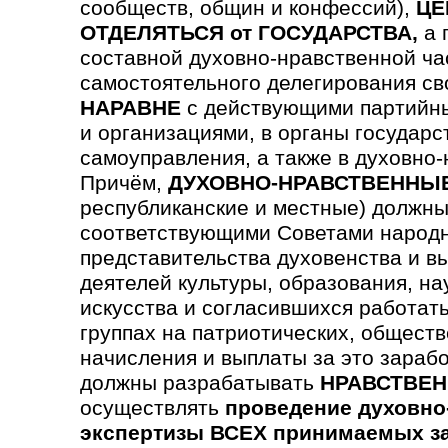
сообществ, общин и конфессий),
ЦЕ
ОТДЕЛЯТЬСЯ от ГОСУДАРСТВА,
а 
составной духовно-нравственной ча
самостоятельного делегирования св
НАРАВНЕ
с действующими партийны
и организациями, в органы государс
самоуправления, а также в духовно
Причём,
ДУХОВНО-НРАВСТВЕННЫ
республиканские и местные) должны
соответствующими Советами народн
предста­вительства духовен­ства и в
деятелей культуры, образования, на
искусства и согла­сившихся работать
группах на патриотических, обще­ст
начисления и выплаты за это зараб
должны разрабатывать
НРАВСТВЕН
осуществлять
проведение духовно
экспертизы ВСЕХ принимаемых з