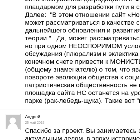
плацдармом для разработки пути в с
Далее: "В этом отношении сайт «Но
может рассматриваться в качестве 
дальнейшего обновления и развити
теории." Да, может рассматриватьс
но при одном НЕОСПОРИМОМ услов
обсуждения (плюрализм и эклектика 
конечном счете привести к МОНИ
(общему знаменателю) о том, что 
повороте эволюции общества к соц
патриотическая общественность не 
площадка сайта НС останется на уро
парке (рак-лебедь-щука). Такие вот "
Андрей
25 май 2015
Спасибо за проект. Вы занимаетесь
актуальным делом в эпоху историче