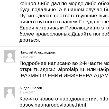
концов.Либо дал по морде,либо обоз
будь подальше. А в нашем случае б
Путин сделал соответствующие выво
ничего путного в нашем Государств
Евреи устраивали Революции,но это
более православных.Давайте попро
драться.
Николай Александров.
17 фев 2017
Подробнее написано во 2-й части м
открыть здесь: aiproiaip.ru или на
РАЗМЫШЛЕНИЯ ИНЖЕНЕРА АДА
Андрей Басов
24 фев 2017
Кое-что новое о народовластии:
htt
basov.net/narodovlastie.html