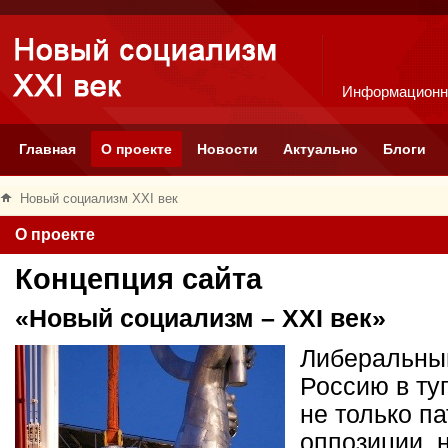
Информационн
Главная
О проекте
Новости
Актуально
Блоги
Новый социализм XXI век
О проекте
Концепция сайта
«Новый социализм – XXI век»
Либеральный
Россию в ту
не только п
оппозиции, 