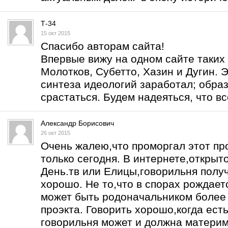
Т-34
15 окт 2015
Спасибо авторам сайта!
Впервые вижу на одном сайте таких 
Молотков, Субетто, Хазин и Дугин. Э
синтеза идеологий заработал; образ
срастаться. Будем надеяться, что вс
Александр Борисович
26 окт 2015
Очень жалею,что проморгал этот про
только сегодня. В интернете,открыт
День.тв или Елицы,говорильня получ
хорошо. Не то,что в спорах рождаетс
может быть родоначальником более 
проэкта. Говорить хорошо,когда есть
говорильня может и должна материм