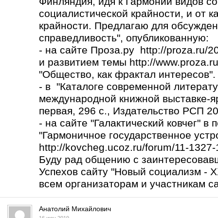
Финляндия, идя к Гармонии видов со
социалистической крайности, и от к
крайности. Предлагаю для обсужден
справедливость", опубликованную:
- на сайте Проза.ру http://proza.ru/
и развитием темы
http://www.proza.r
"Общество, как фрактал интересов".
- в "Каталоге современной литерату
международной книжной выставке-яр
первая, 296 с., Издательство РСП 2017
- на сайте "Галактический ковчег" в
"Гармоничное государственное устро
http://kovcheg.ucoz.ru/forum/11-1327
Буду рад общению с заинтересовав
Успехов сайту "Новый социализм - X
всем организаторам и участникам са
Анатолий Михайлович