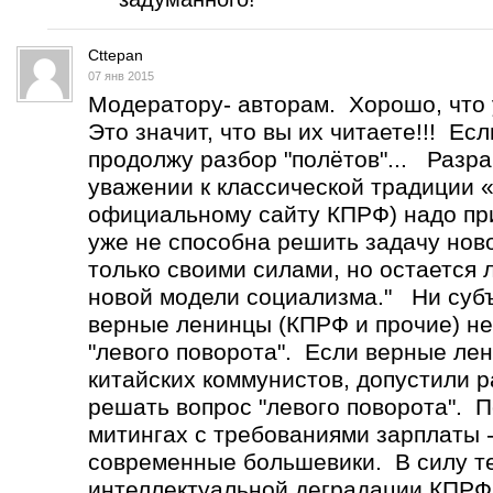
Cttepan
07 янв 2015
Модератору- авторам. Хорошо, что 
Это значит, что вы их читаете!!! Ес
продолжу разбор "полётов"... Разр
уважении к классической традиции 
официальному сайту КПРФ) надо при
уже не способна решить задачу нов
только своими силами, но остается
новой модели социализма." Ни субъ
верные ленинцы (КПРФ и прочие) не
"левого поворота". Если верные лен
китайских коммунистов, допустили р
решать вопрос "левого поворота". 
митингах с требованиями зарплаты -
современные большевики. В силу т
интеллектуальной деградации КПРФ