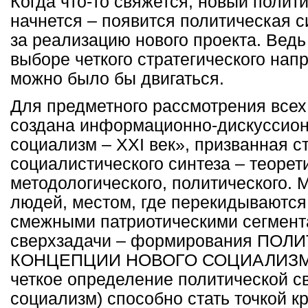
Когда что-то свяжется, новый полит
начнется – появится политическая с
за реализацию нового проекта. Ведь 
выборе четкого стратегического нап
можно было бы двигаться.
Для предметного рассмотрения всех
создана информационно-дискуссио
социализм –
XXI
век», призванная с
социалистического синтеза – теорет
методологического, политического. 
людей, местом, где перекидываются
смежными патриотическими сегмент
сверхзадачи – формирования ПО
КОНЦЕПЦИИ НОВОГО СОЦИАЛИЗМА.
четкое определение политической с
социализм) способно стать точкой к