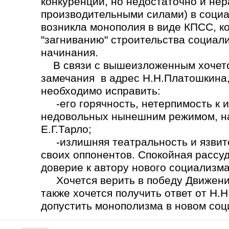
конкуренции, но недостаточно и не
производительными силами) в социа
возникла монополия в виде КПСС, ко
"загниванию" строительства социал
начинания.
В связи с вышеизложенным хочется
замечания в адрес Н.Н.Платошкина,
необходимо исправить:
-его горячность, нетерпимость к 
недовольных нынешним режимом, на
Е.Г.Тарло;
-излишняя театральность и язвите
своих оппонентов. Спокойная рассу
доверие к автору нового социализма
Хочется верить в победу Движения
также хочется получить ответ от Н.
допустить монополизма в новом со