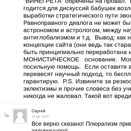
"ВИНЕГРЕТА" обречены на провал
годится для дискуссий бабушек возл
выработки стратегического пути эв
Равноправного диалога не может 
астрономом и астрологом, между н
антиглобализмом и т.д. Вывод: как 
концепции сайта (они ведь так стар
быть принципиально переработана 
МОНИСТИЧЕСКОЕ основание. Могу 
посильную помощь. Если оставите вс
перевесят научный подход, то бесп
гарантирую. P.S. Извините за резко
эклектизмы и прочие словеса без уч
никогда не жаловал. Такой вот вред
Сергей
16 авг 2019
Все верно сказано! Плюрализм прив
задуманного!