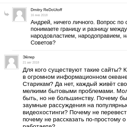
Dmitry ReDoUtoff
16 янв 2018
Андрей, ничего личного. Вопрос по 
понимаете границу и разницу межд
народовластием, народоправием, н
Советов?
Эйлер
21 авг 2018
Для кого существуют такие сайты? 
в огромном информационном океан
Старикам? Да нет, каждый живёт сво
мелкими бытовыми проблемами. Мо
быть, но не большинству. Почему бы
заумные рассуждения на популярны
видеохостинги? Почему не перевест
почему не рассказать по-простому о
работаете?