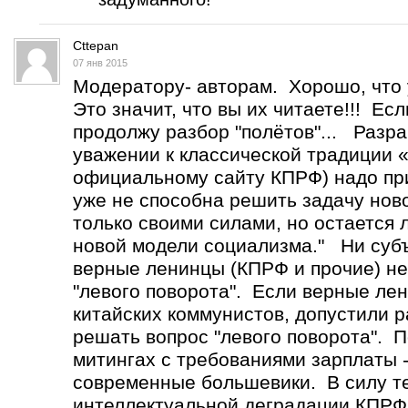
Cttepan
07 янв 2015
Модератору- авторам. Хорошо, что 
Это значит, что вы их читаете!!! Ес
продолжу разбор "полётов"... Разр
уважении к классической традиции 
официальному сайту КПРФ) надо при
уже не способна решить задачу нов
только своими силами, но остается
новой модели социализма." Ни субъ
верные ленинцы (КПРФ и прочие) не
"левого поворота". Если верные лен
китайских коммунистов, допустили р
решать вопрос "левого поворота". 
митингах с требованиями зарплаты -
современные большевики. В силу т
интеллектуальной деградации КПРФ