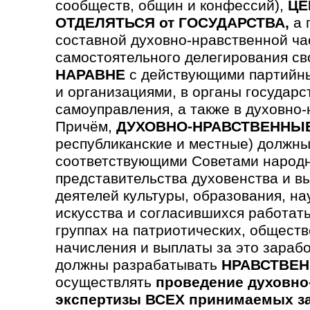
сообществ, общин и конфессий),
ЦЕ
ОТДЕЛЯТЬСЯ от ГОСУДАРСТВА,
а 
составной духовно-нравственной ча
самостоятельного делегирования св
НАРАВНЕ
с действующими партийны
и организациями, в органы государс
самоуправления, а также в духовно
Причём,
ДУХОВНО-НРАВСТВЕННЫ
республиканские и местные) должны
соответствующими Советами народн
предста­вительства духовен­ства и в
деятелей культуры, образования, на
искусства и согла­сившихся работать
группах на патриотических, обще­ст
начисления и выплаты за это зараб
должны разрабатывать
НРАВСТВЕН
осуществлять
проведение духовно
экспертизы ВСЕХ принимаемых з