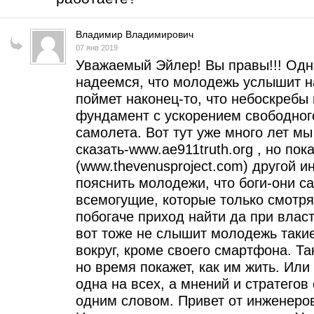
Владимир Владимирович
07 янв 2019
Уважаемый Эйлер! Вы правы!!! Одн
надеемся, что молодежь услышит на
поймет наконец-то, что небоскребы
фундамент с ускорением свободного
самолета. Вот тут уже много лет м
сказать-www.ae911truth.org , но пок
(www.thevenusproject.com) другой и
пояснить молодежи, что боги-они сам
всемогущие, которые только смотрят
побогаче приход найти да при власт
вот тоже не слышит молодежь такие
вокруг, кроме своего смартфона. Т
но время покажет, как им жить. Или 
одна на всех, а мнений и стратегов 
одним словом. Привет от инженеро