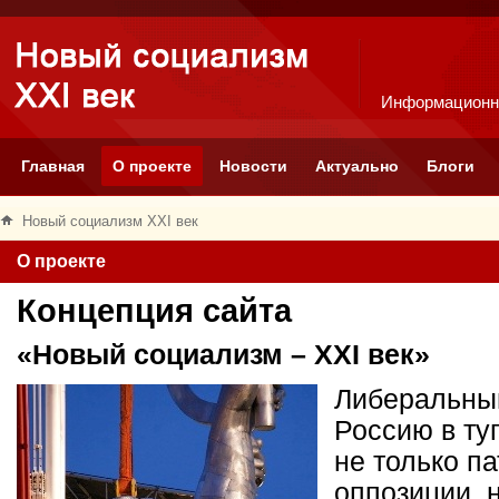
Информационн
Главная
О проекте
Новости
Актуально
Блоги
Новый социализм XXI век
О проекте
Концепция сайта
«Новый социализм – XXI век»
Либеральный
Россию в ту
не только п
оппозиции, 