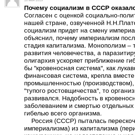
16 июн 2019
Почему социализм в СССР оказал
Согласен с оценкой социально-поли
нашей стране, озвученной Н.Н.Плат
социализм придет на смену империа
объяснил, почему империализм пос
стадия капитализма. Монополизм – 
развития человечества, а паразит
олигархия ускоряет приближение ги
бы "кровеносная система", как лука
финансовая система, крепла вмест
промышленностью (производством), а
"тупого ростовщичества", то органи
развивался. Надобность в кровеносн
заболеванием и смертью отдельных о
гибелью всего организма.
Россия (СССР) пыталась перескоч
империализма) из капитализма (пер