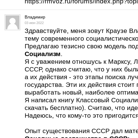
https://rmvoz.ru/forums/index.php?t
Владимир
03 июн 2022
Здравствуйте, меня зовут Краузе В
тему современного социалистическо
Предлагаю тезисно свою модель по
Социализм
.
Я с уважением отношусь к Марксу, Л
СССР, однако считаю, что у них бы
а их действия - это этапы поиска л
государства. Эти их действия стоит
выработать новый, наиболее оптима
Я написал книгу Классовый Социали
скачать бесплатно). Считаю, что ид
Надеюсь, что кому-то это пригодится
Опыт существования СССР дал мате