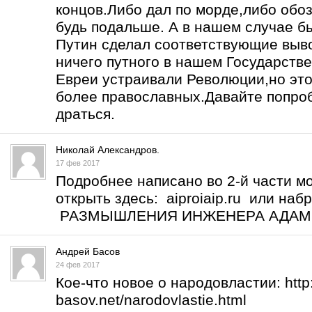
концов.Либо дал по морде,либо обоз
будь подальше. А в нашем случае б
Путин сделал соответствующие выво
ничего путного в нашем Государств
Евреи устраивали Революции,но это
более православных.Давайте попро
драться.
Николай Александров.
17 фев 2017
Подробнее написано во 2-й части м
открыть здесь: aiproiaip.ru или на
РАЗМЫШЛЕНИЯ ИНЖЕНЕРА АДА
Андрей Басов
24 фев 2017
Кое-что новое о народовластии:
htt
basov.net/narodovlastie.html