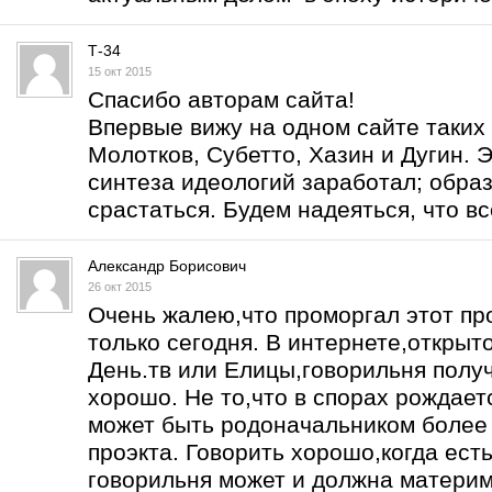
Т-34
15 окт 2015
Спасибо авторам сайта!
Впервые вижу на одном сайте таких 
Молотков, Субетто, Хазин и Дугин. Э
синтеза идеологий заработал; образ
срастаться. Будем надеяться, что вс
Александр Борисович
26 окт 2015
Очень жалею,что проморгал этот про
только сегодня. В интернете,открыт
День.тв или Елицы,говорильня получ
хорошо. Не то,что в спорах рождаетс
может быть родоначальником более 
проэкта. Говорить хорошо,когда есть
говорильня может и должна материм