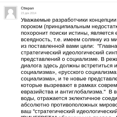
Cttepan
23 дек 2014
Уважаемые разработчики концепции
пороком (принципиальным недостатк
похоронит поиски истины, является 
всеядность, т.е. имеем солянку из 
из поставленной вами цели: "Главна
стратегический идеологический син
представлений о социализме. В реж
диалога здесь должны встретиться 
социализма», «русского социализма
социализма», и те новые представл
которые вызревают в рамках соврем
евразийства и антиглобализма." В в
воды, отражается эклектичное соед
абсолютно противоположных мирово
ваш "стратегический идеологический