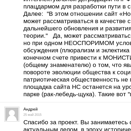
плацдармом для разработки пути в с
Далее: "В этом отношении сайт «Но
может рассматриваться в качестве 
дальнейшего обновления и развити
теории." Да, может рассматриватьс
но при одном НЕОСПОРИМОМ услов
обсуждения (плюрализм и эклектика 
конечном счете привести к МОНИ
(общему знаменателю) о том, что 
повороте эволюции общества к соц
патриотическая общественность не 
площадка сайта НС останется на уро
парке (рак-лебедь-щука). Такие вот "
Андрей
25 май 2015
Спасибо за проект. Вы занимаетесь
актуальным делом в эпоху историче