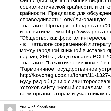
Финляндия, идя к Гармонии видов со
социалистической крайности, и от к
крайности. Предлагаю для обсужден
справедливость", опубликованную:
- на сайте Проза.ру http://proza.ru/
и развитием темы
http://www.proza.r
"Общество, как фрактал интересов".
- в "Каталоге современной литерату
международной книжной выставке-яр
первая, 296 с., Издательство РСП 2017
- на сайте "Галактический ковчег" в
"Гармоничное государственное устро
http://kovcheg.ucoz.ru/forum/11-1327
Буду рад общению с заинтересовав
Успехов сайту "Новый социализм - X
всем организаторам и участникам са
Анатолий Михайлович