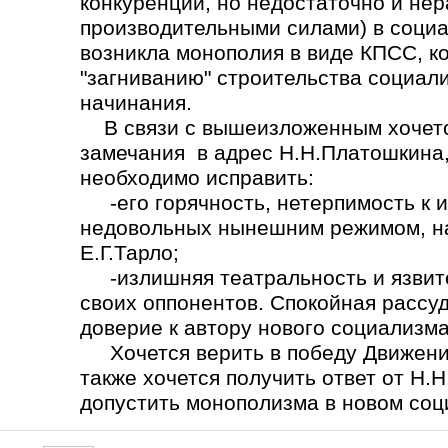
конкуренции, но недостаточно и не
производительными силами) в социа
возникла монополия в виде КПСС, ко
"загниванию" строительства социал
начинания.
В связи с вышеизложенным хочется
замечания в адрес Н.Н.Платошкина,
необходимо исправить:
-его горячность, нетерпимость к 
недовольных нынешним режимом, на
Е.Г.Тарло;
-излишняя театральность и язвите
своих оппонентов. Спокойная рассу
доверие к автору нового социализма
Хочется верить в победу Движения
также хочется получить ответ от Н.
допустить монополизма в новом со