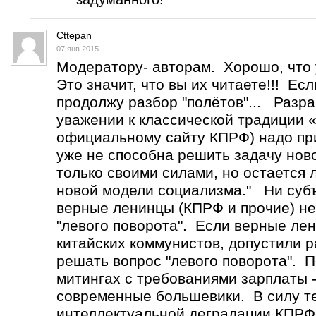
Cttepan
07 янв 2015
Модератору- авторам. Хорошо, что 
Это значит, что вы их читаете!!! Ес
продолжу разбор "полётов"... Разр
уважении к классической традиции 
официальному сайту КПРФ) надо при
уже не способна решить задачу нов
только своими силами, но остается
новой модели социализма." Ни субъ
верные ленинцы (КПРФ и прочие) не
"левого поворота". Если верные лен
китайских коммунистов, допустили р
решать вопрос "левого поворота". 
митингах с требованиями зарплаты -
современные большевики. В силу т
интеллектуальной деградации КПРФ