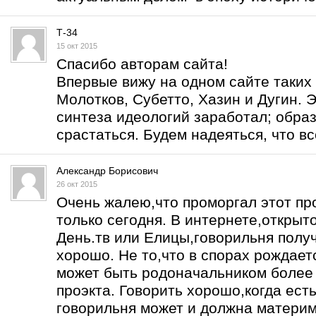
Т-34
15 окт 2015
Спасибо авторам сайта!
Впервые вижу на одном сайте таких 
Молотков, Субетто, Хазин и Дугин. Э
синтеза идеологий заработал; образ
срастаться. Будем надеяться, что вс
Александр Борисович
26 окт 2015
Очень жалею,что проморгал этот про
только сегодня. В интернете,открыт
День.тв или Елицы,говорильня получ
хорошо. Не то,что в спорах рождаетс
может быть родоначальником более 
проэкта. Говорить хорошо,когда есть
говорильня может и должна материм