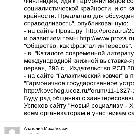
Финляндия, идя к Гармонии видов со
социалистической крайности, и от к
крайности. Предлагаю для обсужден
справедливость", опубликованную:
- на сайте Проза.ру http://proza.ru/
и развитием темы
http://www.proza.r
"Общество, как фрактал интересов".
- в "Каталоге современной литерату
международной книжной выставке-яр
первая, 296 с., Издательство РСП 2017
- на сайте "Галактический ковчег" в
"Гармоничное государственное устро
http://kovcheg.ucoz.ru/forum/11-1327
Буду рад общению с заинтересовав
Успехов сайту "Новый социализм - X
всем организаторам и участникам са
Анатолий Михайлович