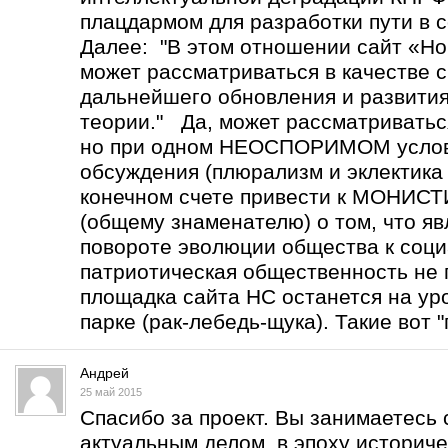
плацдармом для разработки пути в с
Далее: "В этом отношении сайт «Но
может рассматриваться в качестве 
дальнейшего обновления и развити
теории." Да, может рассматриватьс
но при одном НЕОСПОРИМОМ услов
обсуждения (плюрализм и эклектика 
конечном счете привести к МОНИ
(общему знаменателю) о том, что 
повороте эволюции общества к соц
патриотическая общественность не 
площадка сайта НС останется на уро
парке (рак-лебедь-щука). Такие вот "
Андрей
25 май 2015
Спасибо за проект. Вы занимаетесь
актуальным делом в эпоху историче