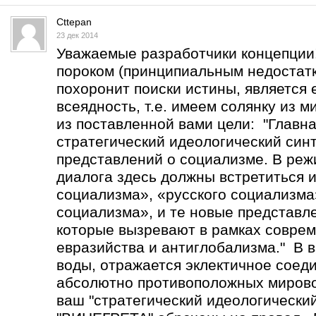
Cttepan
23 дек 2014
Уважаемые разработчики концепции
пороком (принципиальным недостатк
похоронит поиски истины, является 
всеядность, т.е. имеем солянку из 
из поставленной вами цели: "Главна
стратегический идеологический син
представлений о социализме. В реж
диалога здесь должны встретиться 
социализма», «русского социализма
социализма», и те новые представл
которые вызревают в рамках соврем
евразийства и антиглобализма." В в
воды, отражается эклектичное соед
абсолютно противоположных мирово
ваш "стратегический идеологический