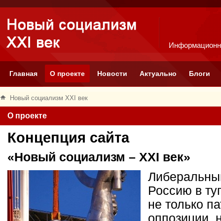
Информационн
Главная
О проекте
Новости
Актуально
Блоги
Новый социализм XXI век
О проекте
Концепция сайта
«Новый социализм – XXI век»
Либеральный
Россию в ту
не только п
оппозиции, 