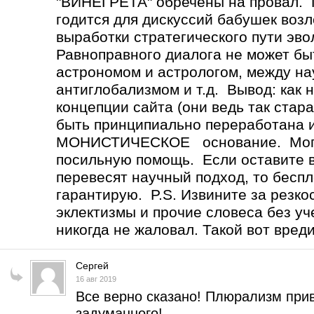
"ВИНЕГРЕТА" обречены на провал
годится для дискуссий бабушек возл
выработки стратегического пути эв
Равноправного диалога не может 
астрономом и астрологом, между н
антиглобализмом и т.д. Вывод: как 
концепции сайта (они ведь так стар
быть принципиально переработана 
МОНИСТИЧЕСКОЕ основание. Могу 
посильную помощь. Если оставите вс
перевесят научный подход, то бесп
гарантирую. P.S. Извините за резко
эклектизмы и прочие словеса без уч
никогда не жаловал. Такой вот вред
Сергей
16 авг 2019
Все верно сказано! Плюрализм прив
задуманного!