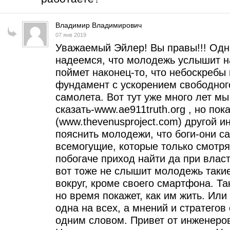
Владимир Владимирович
07 янв 2019
Уважаемый Эйлер! Вы правы!!! Одн
надеемся, что молодежь услышит на
поймет наконец-то, что небоскребы
фундамент с ускорением свободного
самолета. Вот тут уже много лет м
сказать-www.ae911truth.org , но пок
(www.thevenusproject.com) другой и
пояснить молодежи, что боги-они сам
всемогущие, которые только смотрят
побогаче приход найти да при власт
вот тоже не слышит молодежь такие
вокруг, кроме своего смартфона. Т
но время покажет, как им жить. Или 
одна на всех, а мнений и стратегов 
одним словом. Привет от инженеро