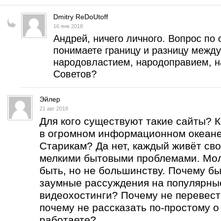
Dmitry ReDoUtoff
16 янв 2018
Андрей, ничего личного. Вопрос по 
понимаете границу и разницу межд
народовластием, народоправием, н
Советов?
Эйлер
21 авг 2018
Для кого существуют такие сайты? 
в огромном информационном океан
Старикам? Да нет, каждый живёт сво
мелкими бытовыми проблемами. Мо
быть, но не большинству. Почему бы
заумные рассуждения на популярны
видеохостинги? Почему не перевест
почему не рассказать по-простому о
работаете?