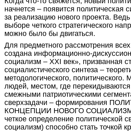
Когда что-то свяжется, новый полит
начнется – появится политическая с
за реализацию нового проекта. Ведь 
выборе четкого стратегического нап
можно было бы двигаться.
Для предметного рассмотрения всех
создана информационно-дискуссио
социализм –
XXI
век», призванная с
социалистического синтеза – теорет
методологического, политического. 
людей, местом, где перекидываются
смежными патриотическими сегмент
сверхзадачи – формирования ПО
КОНЦЕПЦИИ НОВОГО СОЦИАЛИЗМА.
четкое определение политической с
социализм) способно стать точкой к