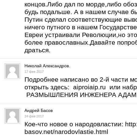
концов.Либо дал по морде,либо обоз
будь подальше. А в нашем случае б
Путин сделал соответствующие выво
ничего путного в нашем Государств
Евреи устраивали Революции,но это
более православных.Давайте попро
драться.
Николай Александров.
17 фев 2017
Подробнее написано во 2-й части м
открыть здесь: aiproiaip.ru или на
РАЗМЫШЛЕНИЯ ИНЖЕНЕРА АДА
Андрей Басов
24 фев 2017
Кое-что новое о народовластии:
htt
basov.net/narodovlastie.html