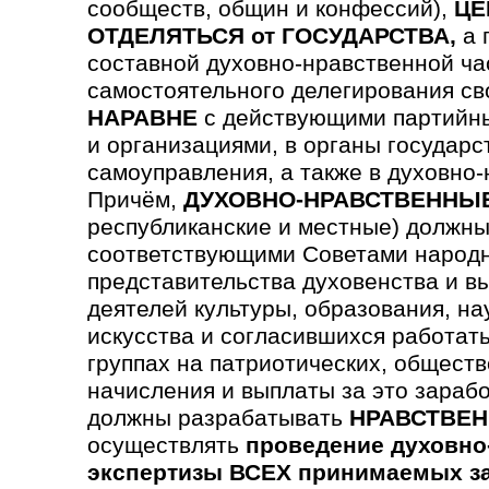
сообществ, общин и конфессий),
ЦЕ
ОТДЕЛЯТЬСЯ от ГОСУДАРСТВА,
а 
составной духовно-нравственной ча
самостоятельного делегирования св
НАРАВНЕ
с действующими партийны
и организациями, в органы государс
самоуправления, а также в духовно
Причём,
ДУХОВНО-НРАВСТВЕННЫ
республиканские и местные) должны
соответствующими Советами народн
предста­вительства духовен­ства и в
деятелей культуры, образования, на
искусства и согла­сившихся работать
группах на патриотических, обще­ст
начисления и выплаты за это зараб
должны разрабатывать
НРАВСТВЕН
осуществлять
проведение духовно
экспертизы ВСЕХ принимаемых з