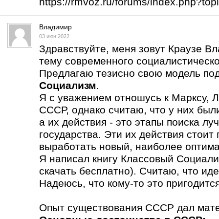
https://rmvoz.ru/forums/index.php?t
Владимир
03 июн 2022
Здравствуйте, меня зовут Краузе В
тему современного социалистическо
Предлагаю тезисно свою модель по
Социализм
.
Я с уважением отношусь к Марксу, Л
СССР, однако считаю, что у них бы
а их действия - это этапы поиска л
государства. Эти их действия стоит
выработать новый, наиболее оптима
Я написал книгу Классовый Социали
скачать бесплатно). Считаю, что ид
Надеюсь, что кому-то это пригодится
Опыт существования СССР дал мате