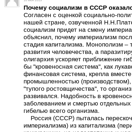
16 июн 2019
Почему социализм в СССР оказал
Согласен с оценкой социально-поли
нашей стране, озвученной Н.Н.Плат
социализм придет на смену империа
объяснил, почему империализм пос
стадия капитализма. Монополизм – 
развития человечества, а паразит
олигархия ускоряет приближение ги
бы "кровеносная система", как лука
финансовая система, крепла вмест
промышленностью (производством), а
"тупого ростовщичества", то органи
развивался. Надобность в кровеносн
заболеванием и смертью отдельных о
гибелью всего организма.
Россия (СССР) пыталась перескоч
империализма) из капитализма (пер