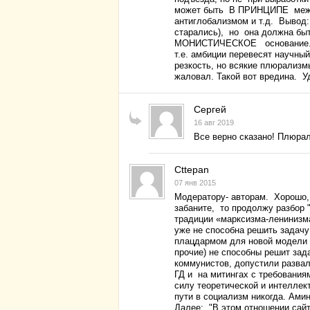
может быть В ПРИНЦИПЕ между
антиглобализмом и т.д. Вывод: 
старались), но она должна бы
МОНИСТИЧЕСКОЕ основание. Мо
т.е. амбиции перевесят научны
резкость, но всякие плюрализмы
жаловал. Такой вот вредина. У
Сергей
16 авг 2019
Все верно сказано! Плюрал
Cttepan
07 янв 2015
Модератору- авторам. Хорошо, 
забаните, то продолжу разбор 
традиции «марксизма-ленинизма
уже не способна решить задачу
плацдармом для новой модели 
прочие) не способны решит зад
коммунистов, допустили развал
ГД и на митингах с требования
силу теоретической и интелле
пути в социализм никогда. Амин
Далее: "В этом отношении сайт