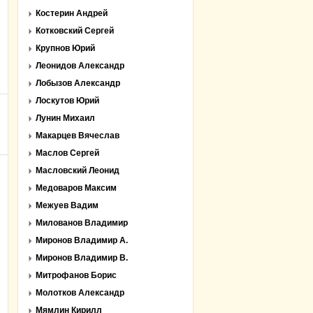
Костерин Андрей
Котковский Сергей
Крупнов Юрий
Леонидов Александр
Лобызов Александр
Лоскутов Юрий
Лунин Михаил
Макарцев Вячеслав
Маслов Сергей
Масловский Леонид
Медоваров Максим
Межуев Вадим
Милованов Владимир
Миронов Владимир А.
Миронов Владимир В.
Митрофанов Борис
Молотков Александр
Мямлин Кирилл