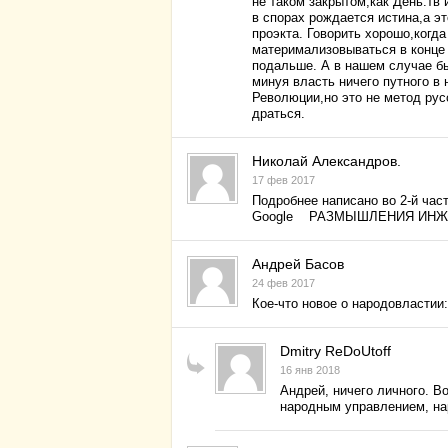
не таком закрытом,как День.тв 
в спорах рождается истина,а э
проэкта. Говорить хорошо,когда
материмализовываться в конце 
подальше. А в нашем случае б
минуя власть ничего путного в
Революции,но это не метод рус
драться.
Николай Александров.
17 фев 2017
Подробнее написано во 2-й част
Google РАЗМЫШЛЕНИЯ ИН
Андрей Басов
24 фев 2017
Кое-что новое о народовластии
Dmitry ReDoUtoff
16 янв 2018
Андрей, ничего личного. В
народным управлением, на