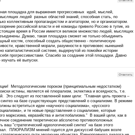
й
Ответить
нная площадка для выражения прогрессивных идей, мыслей,
мыслящих людей разных областей знаний, способная стать, по
ько коллективным пропагандистом и агитатором, но и организатором.
зрение российской власти и её команды привело Россию в тупик, из
настоящее время в России имеется великое множество людей, мыслящих
азъединены. Думаю, такая площадка сможет не только объединить
ощный костяк, способный создать общественно - политическую
ивости, нравственной морали, разумности в противовес нынешней
но капиталистической системе, выдернутой из помойки истории
ебя прогрессивистами. Спасибо за создание этой площадки. Давно
 изучать её выпуски.
Ответить
пции! Методологическим пороком (принципиальным недостатком)
оиски истины, является её плюрализм, эклектика и всеядность, т.е.
й. Это следует из поставленной вами цели: "Главная цель проекта –
 синтез на базе существующих представлений о социализме. В режиме
олжны встретиться идеи «научного социализма», «русского
оциализма», и те новые представления о социализме, которые
го марксизма, евразийства и антиглобализма." В вашей цели, как в
тичное соединение теоретически абсолютно противоположных
ь ваш "стратегический идеологический синтез" на базе этого
вал. ПЛЮРАЛИЗМ мнений годится для дискуссий бабушек возле
 стратегического пути эволюции общества. Равноправного диалога не