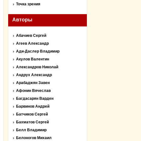
Точка зрения
Авторы
Абачиев Сергей
Агеев Александр
Ади-Даслер Владимир
Акулов Валентин
Александров Николай
Андрух Александр
Арабаджян Завен
Афонин Вячеслав
Багдасарян Варден
Барвинов Андрей
Батчиков Сергей
Бахматов Сергей
Белл Владимир
Белоногов Михаил