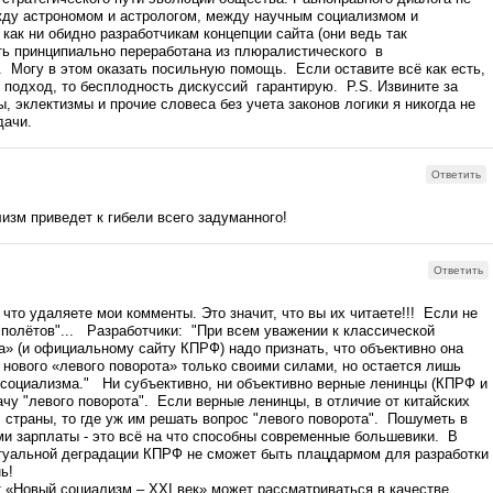
 астрономом и астрологом, между научным социализмом и
как ни обидно разработчикам концепции сайта (они ведь так
ть принципиально переработана из плюралистического в
гу в этом оказать посильную помощь. Если оставите всё как есть,
й подход, то бесплодность дискуссий гарантирую. P.S. Извините за
, эклектизмы и прочие словеса без учета законов логики я никогда не
дачи.
Ответить
изм приведет к гибели всего задуманного!
Ответить
что удаляете мои комменты. Это значит, что вы их читаете!!! Если не
"полётов"... Разработчики: "При всем уважении к классической
» (и официальному сайту КПРФ) надо признать, что объективно она
 нового «левого поворота» только своими силами, но остается лишь
социализма." Ни субъективно, ни объективно верные ленинцы (КПРФ и
ачу "левого поворота". Если верные ленинцы, в отличие от китайских
 страны, то где уж им решать вопрос "левого поворота". Пошуметь в
ми зарплаты - это всё на что способны современные большевики. В
ктуальной деградации КПРФ не сможет быть плацдармом для разработки
ь!
 «Новый социализм – XXI век» может рассматриваться в качестве