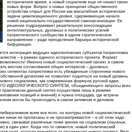
историческое время, а новый социализм еще не нашел своих
новых форм. Вопрос о новых принципах общественного
устройства открыт для России как масштабная историческая
задача цивилизационного уровня, сдерживающая начало
новой национально-государственной самоорганизации. Ее
решение подразумевает решительную консолидацию
интеллектуальных, духовных и политических усилий
патриотического сообщества в одном стратегическом
направлении – ради преодоления барьера исторической
бифуркации.
ется интеграция ведущих идеологических субъектов патриотизма
алистов – в рамках единого исторического проекта. Формат
возможность! Именно новый социалистический проект, в самом
тать местом согласования общих интересов – духовных,
рех сегментах патриотизма есть убежденные сторонники нового
 собственной догматике не позволяет подняться на новый уровень
 нового социализма, как современная формула русской идеи,
ШОГО ИДЕОЛОГИЧЕСКОГО СИНТЕЗА, объединяющего запросы всех
и практически данный синтез осуществим лишь в режиме
кновения позиций и мнений) и нужна площадка, где встреча
иализм могла бы происходить в самом активном и деловом
 либерализмом всем все ясно, но контуры новой социалистической
ии никак не прописаны и не просматриваются – и об этом надо
тивно, связывая различные точки зрения на социализм (научные,
) в один узел. Когда что-то свяжется, новый политический
ская сила, которая возьмется за реализацию нового проекта. Ведь