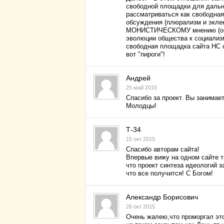
свободной площадки для дальн
рассматриваться как свободн
обсуждения (плюрализм и эклек
МОНИСТИЧЕСКОМУ мнению (общ
эволюции общества к социализ
свободная площадка сайта НС о
вот "пироги"!
Андрей
25 май 2015
Спасибо за проект. Вы занимае
Молодцы!
Т-34
15 окт 2015
Спасибо авторам сайта!
Впервые вижу на одном сайте та
что проект синтеза идеологий з
что все получится! С Богом!
Александр Борисович
26 окт 2015
Очень жалею,что проморгал это