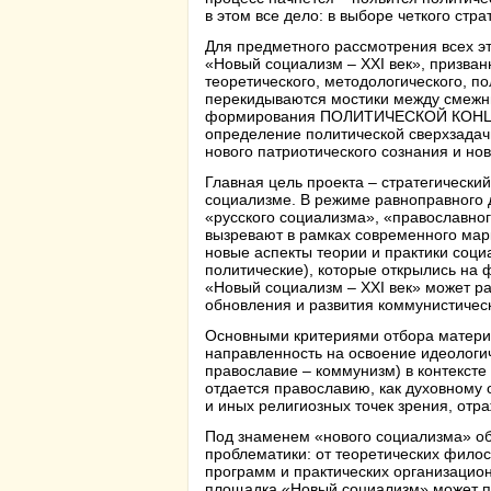
в этом все дело: в выборе четкого стр
Для предметного рассмотрения всех э
«Новый социализм –
XXI
век», призван
теоретического, методологического, по
перекидываются мостики между смежн
формирования ПОЛИТИЧЕСКОЙ КОНЦ
определение политической сверхзадачи
нового патриотического сознания и нов
Главная цель проекта – стратегически
социализме. В режиме равноправного 
«русского социализма», «православног
вызревают в рамках современного мар
новые аспекты теории и практики соци
политические), которые открылись на 
«Новый социализм – XXI век» может р
обновления и развития коммунистичес
Основными критериями отбора материа
направленность на освоение идеологи
православие – коммунизм) в контекст
отдается православию, как духовному
и иных религиозных точек зрения, отр
Под знаменем «нового социализма» об
проблематики: от теоретических филос
программ и практических организаци
площадка «Новый социализм» может пр