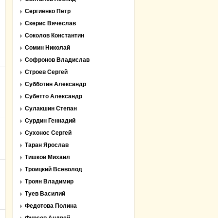
Сергиенко Петр
Скерис Вячеслав
Соколов Константин
Сомин Николай
Софронов Владислав
Строев Сергей
Субботин Александр
Субетто Александр
Сулакшин Степан
Сурдин Геннадий
Сухонос Сергей
Таран Ярослав
Тишков Михаил
Троицкий Всеволод
Троян Владимир
Туев Василий
Федотова Полина