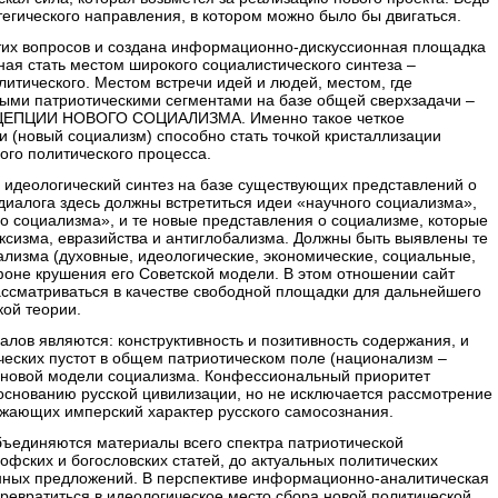
атегического направления, в котором можно было бы двигаться.
тих вопросов и создана информационно-дискуссионная площадка
ная стать местом широкого социалистического синтеза –
литического. Местом встречи идей и людей, местом, где
ыми патриотическими сегментами на базе общей сверхзадачи –
ЕПЦИИ НОВОГО СОЦИАЛИЗМА. Именно такое четкое
 (новый социализм) способно стать точкой кристаллизации
ого политического процесса.
й идеологический синтез на базе существующих представлений о
диалога здесь должны встретиться идеи «научного социализма»,
о социализма», и те новые представления о социализме, которые
ксизма, евразийства и антиглобализма. Должны быть выявлены те
ализма (духовные, идеологические, экономические, социальные,
фоне крушения его Советской модели. В этом отношении сайт
ассматриваться в качестве свободной площадки для дальнейшего
кой теории.
лов являются: конструктивность и позитивность содержания, и
ческих пустот в общем патриотическом поле (национализм –
е новой модели социализма. Конфессиональный приоритет
 основанию русской цивилизации, но не исключается рассмотрение
ажающих имперский характер русского самосознания.
ъединяются материалы всего спектра патриотической
офских и богословских статей, до актуальных политических
онных предложений. В перспективе информационно-аналитическая
евратиться в идеологическое место сбора новой политической