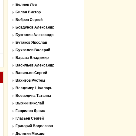
Беляев Лев
Билан Виктор
Бобров Сергей
Бовдунов Александр
Бузгалин Александр
Бутаков Ярослав
Бухвалов Валерий
Варава Владимир
Васильев Александр
Васильев Сергей
Вахитов Рустем
Владимир Шалларь
Воеводина Татьяна
Выхин Николай
Гаврилов Денис
Глазьев Сергей
Григорий Водолазов
Делягин Михаил