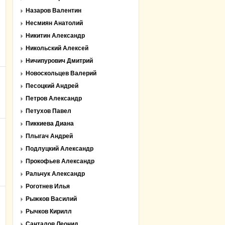
Назаров Валентин
Несмиян Анатолий
Никитин Александр
Никольский Алексей
Ничипурович Дмитрий
Новоскольцев Валерий
Песоцкий Андрей
Петров Александр
Петухов Павел
Пиккиева Диана
Плыгач Андрей
Подлуцкий Александр
Прокофьев Александр
Ральчук Александр
Роготнев Илья
Рыжков Василий
Рычков Кирилл
Санталов Леонид