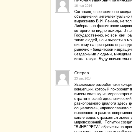
Николай Иванович Камински
16 ноя 2014
Согласен, своевременно созда
объединения интеллектуально 
выражению В.И. Ленина, не тол
Либерально-фашистское мировоз
которого не видно выхода. В 
Государственно, но все они р
таких людей, но и вырасти в м
систему на принципах справедл
рыночно - бандитской извращён
бездарными людьми, мнящими с
искал такую. Буду внимательно
Cttepan
23 дек 2014
Уважаемые разработчики конце
концепции, который похоронит п
имеем солянку из мировоззрени
стратегический идеологический
равноправного диалога здесь д
социализма», «православного с
вызревают в рамках современно
капле воды, отражается эклек
мировоззрений. Попытки создат
"ВИНЕГРЕТА" обречены на про
подъезда, но не при выработки