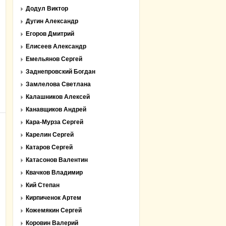
Додул Виктор
Дугин Александр
Егоров Дмитрий
Елисеев Александр
Емельянов Сергей
Заднепровский Богдан
Замлелова Светлана
Калашников Алексей
Канавщиков Андрей
Кара-Мурза Сергей
Карелин Сергей
Катаров Сергей
Катасонов Валентин
Квачков Владимир
Кий Степан
Кирпиченок Артем
Кожемякин Сергей
Коровин Валерий