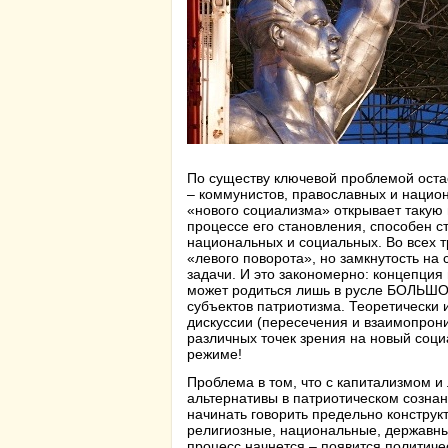
По существу ключевой проблемой оста
– коммунистов, православных и национ
«нового социализма» открывает такую 
процессе его становления, способен с
национальных и социальных. Во всех т
«левого поворота», но замкнутость на
задачи. И это закономерно: концепция
может родиться лишь в русле БОЛЬ
субъектов патриотизма. Теоретически 
дискуссии (пересечения и взаимопрони
различных точек зрения на новый соц
режиме!
Проблема в том, что с капитализмом и
альтернативы в патриотическом сознан
начинать говорить предельно конструк
религиозные, национальные, державные
процесс начнется – появится политиче