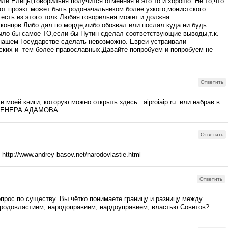
или Елицы,говорильня получится отменная и это то и хорошо. Не то,что
тот проэкт может быть родоначальником более узкого,монистского
 есть из этого толк.Любая говорильня может и должна
концов.Либо дал по морде,либо обозвал или послал куда ни будь
ыло бы самое ТО,если бы Путин сделал соответствующие выводы,т.к.
 нашем Государстве сделать невозможно. Евреи устраивали
ских и тем более православных.Давайте попробуем и попробуем не
Ответить
и моей книги, которую можно открыть здесь: aiproiaip.ru или набрав в
ЖЕНЕРА АДАМОВА
Ответить
:
http://www.andrey-basov.net/narodovlastie.html
Ответить
опрос по существу. Вы чётко понимаете границу и разницу между
родовластием, народоправием, нардоуправием, властью Советов?