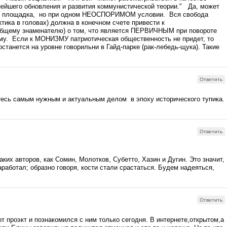
ейшего обновления и развития коммунистической теории." Да, может
ая площадка, но при одном НЕОСПОРИМОМ условии. Вся свобода
тика в головах) должна в конечном счете привести к
ему знаменателю) о том, что является ПЕРВИЧНЫМ при повороте
му. Если к МОНИЗМУ патриотическая общественность не придет, то
станется на уровне говорильни в Гайд-парке (рак-лебедь-щука). Такие
Ответить
тесь самым нужным и актуальным делом в эпоху исторического тупика.
Ответить
ких авторов, как Сомин, Молотков, Субетто, Хазин и Дугин. Это значит,
аработал; образно говоря, кости стали срастаться. Будем надеяться,
Ответить
т проэкт и познакомился с ним только сегодня. В интернете,открытом,а