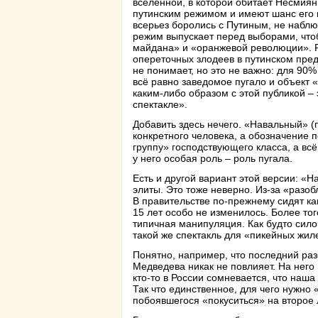
вселенной, в которой обитает Несмиян
путинским режимом и имеют шанс его п
всерьез боролись с Путиным, не наблю
режим выпускает перед выборами, чтоб
майдана» и «оранжевой революции». 
опереточных злодеев в путинском пре
не понимает, но это не важно: для 90
всё равно заведомое пугало и объект 
каким-либо образом с этой публикой – 
спектакле».
Добавить здесь нечего. «Навальный» (п
конкретного человека, а обозначение 
группу» господствующего класса, а всё
у него особая роль – роль пугала.
Есть и другой вариант этой версии: «
элиты. Это тоже неверно. Из-за «разоб
В правительстве по-прежнему сидят ка
15 лет особо не изменилось. Более то
типичная манипуляция. Как будто сило
такой же спектакль для «пикейных жил
Понятно, например, что последний ра
Медведева никак не повлияет. На него
кто-то в России сомневается, что наша
Так что единственное, для чего нужно 
побоявшегося «покуситься» на второе 