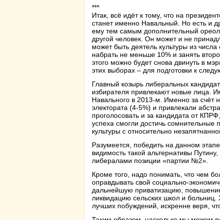
***
Итак, всё идёт к тому, что на президе
станет именно Навальный. Но есть и д
ему тем самым дополнительный ореол 
другой человек. Он может и не принад
может быть деятель культуры из числа
набрать не меньше 10% и занять второ
этого можно будет снова двинуть в мэр
этих выборах – для подготовки к след
Главный козырь либеральных кандидато
избирателя привлекают новые лица. Им
Навального в 2013-м. Именно за счёт 
электората (4-5%) и привлекали абстр
проголосовать и за кандидата от КПРФ
успеха смогли достичь сомнительные п
культуры с относительно незапятнанно
Разумеется, победить на данном этапе 
видимость такой альтернативы Путину, 
либералами позиции «партии №2».
Кроме того, надо понимать, что чем б
оправдывать свой социально-экономичес
дальнейшую приватизацию, повышение
ликвидацию сельских школ и больниц. 
лучших побуждений, искренне веря, что
Таким образом, насколько мы можем р