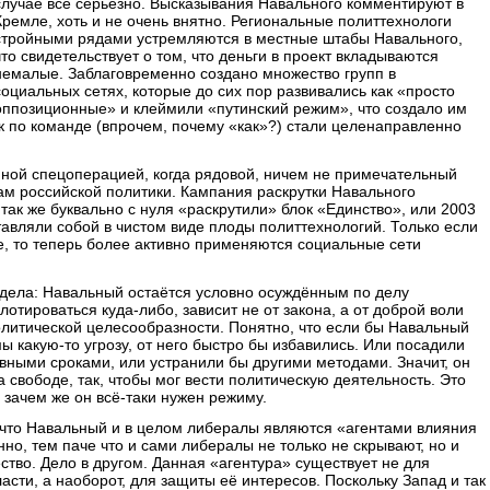
случае всё серьёзно. Высказывания Навального комментируют в
Кремле, хоть и не очень внятно. Региональные политтехнологи
стройными рядами устремляются в местные штабы Навального,
что свидетельствует о том, что деньги в проект вкладываются
немалые. Заблаговременно создано множество групп в
социальных сетях, которые до сих пор развивались как «просто
оппозиционные» и клеймили «путинский режим», что создало им
к по команде (впрочем, почему «как»?) стали целенаправленно
нной спецоперацией, когда рядовой, ничем не примечательный
нам российской политики. Кампания раскрутки Навального
так же буквально с нуля «раскрутили» блок «Единство», или 2003
тавляли собой в чистом виде плоды политтехнологий. Только если
е, то теперь более активно применяются социальные сети
 дела: Навальный остаётся условно осуждённым по делу
лотироваться куда-либо, зависит не от закона, а от доброй воли
политической целесообразности. Понятно, что если бы Навальный
ы какую-то угрозу, от него быстро бы избавились. Или посадили
овными сроками, или устранили бы другими методами. Значит, он
а свободе, так, чтобы мог вести политическую деятельность. Это
 зачем же он всё-таки нужен режиму.
что Навальный и в целом либералы являются «агентами влияния
но, тем паче что и сами либералы не только не скрывают, но и
ство. Дело в другом. Данная «агентура» существует не для
сти, а наоборот, для защиты её интересов. Поскольку Запад и так