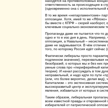
находятся на противоположных концах 
ответственность за происходящее в ст
(одновременно она с исполнительной 
В то же время «непарламентские» парт
оппозиции. Хотя, имей то же «Яблоко»
бы вместе с КПРФ – скорей наоборот, 
ключевым социально-экономическим т
Пропаганда даже не пытается что-то д
одно и то е изо дня в день. Например,
оппозиция, а Навальный – несистемная
даже не задумывается. В чём отличие 
того, по которому Россия идёт сейчас 
Фактически либералы просто паразитир
подлинном значении), перехватывая н
безобразий, о которых мы и без них п
умные слова про «периферийный капит
теории). И начал рассуждать в том дух
неправильный, и надо идти по пути «п
(или, что более вероятно, делая вид)
Капитализм – это экстенсивная система
высокоразвитый центр и эксплуатируе
явления, избавиться от которых в сист
Таким образом, либеральная пропаган
всем известной правды и откровенной 
избирателей от патриотической оппози