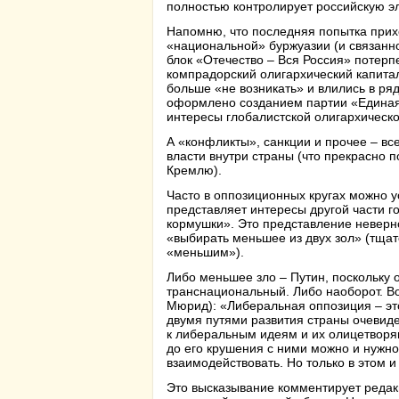
полностью контролирует российскую эли
Напомню, что последняя попытка прих
«национальной» буржуазии (и связанно
блок «Отечество – Вся Россия» потерп
компрадорский олигархический капита
больше «не возникать» и влились в р
оформлено созданием партии «Единая Р
интересы глобалистской олигархическ
А «конфликты», санкции и прочее – вс
власти внутри страны (что прекрасно
Кремлю).
Часто в оппозиционных кругах можно 
представляет интересы другой части г
кормушки». Это представление неверно
«выбирать меньшее из двух зол» (тщат
«меньшим»).
Либо меньшее зло – Путин, поскольку
транснациональный. Либо наоборот. Во
Мюрид): «Либеральная оппозиция – это
двумя путями развития страны очевиден
к либеральным идеям и их олицетворя
до его крушения с ними можно и нужно
взаимодействовать. Но только в этом 
Это высказывание комментирует редак