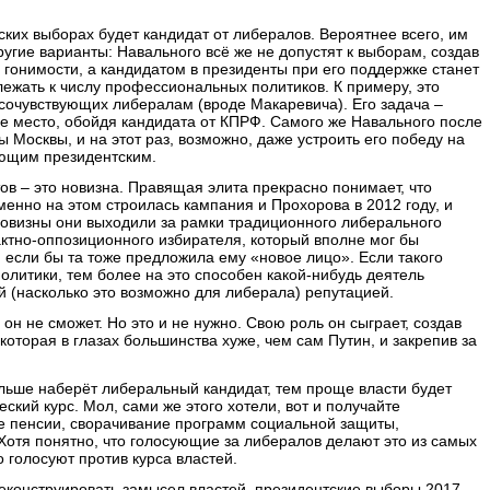
нтских выборах будет кандидат от либералов. Вероятнее всего, им
ругие варианты: Навального всё же не допустят к выборам, создав
гонимости, а кандидатом в президенты при его поддержке станет
лежать к числу профессиональных политиков. К примеру, это
 сочувствующих либералам (вроде Макаревича). Его задача –
е место, обойдя кандидата от КПРФ. Самого же Навального после
ы Москвы, и на этот раз, возможно, даже устроить его победу на
ующим президентским.
в – это новизна. Правящая элита прекрасно понимает, что
енно на этом строилась кампания и Прохорова в 2012 году, и
новизны они выходили за рамки традиционного либерального
актно-оппозиционного избирателя, который вполне мог бы
, если бы та тоже предложила ему «новое лицо». Если такого
олитики, тем более на это способен какой-нибудь деятель
й (насколько это возможно для либерала) репутацией.
он не сможет. Но это и не нужно. Свою роль он сыграет, создав
которая в глазах большинства хуже, чем сам Путин, и закрепив за
ольше наберёт либеральный кандидат, тем проще власти будет
кий курс. Мол, сами же этого хотели, вот и получайте
 пенсии, сворачивание программ социальной защиты,
Хотя понятно, что голосующие за либералов делают это из самых
 голосуют против курса властей.
еконструировать замысел властей, президентские выборы 2017-