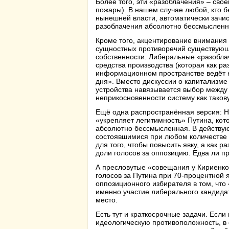
Более того, эти «разоблачения» – сво
пожары). В нашем случае любой, кто 
нынешней власти, автоматически зачис
разоблачения абсолютно бессмыслен
Кроме того, акцентирование внимания
сущностных противоречий существующе
собственности. Либеральные «разобла
средства производства (которая как р
информационном пространстве ведёт к 
дня». Вместо дискуссии о капитализм
устройства навязывается выбор между 
неприкосновенности систему как таков
Ещё одна распространённая версия: Н
«укрепляет легитимность» Путина, кот
абсолютно бессмысленная. В действую
состоявшимися при любом количестве 
для того, чтобы повысить явку, а как р
доли голосов за оппозицию. Едва ли п
А пресловутые «совещания у Кириенко»
голосов за Путина при 70-процентной 
оппозиционного избирателя в том, что
именно участие либерального кандидата
место.
Есть тут и краткосрочные задачи. Есл
идеологическую противоположность, в с