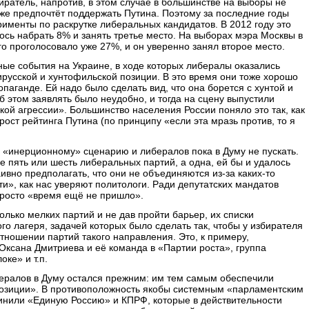
иратель, напротив, в этом случае в большинстве на выборы не
аже предпочтёт поддержать Путина. Поэтому за последние годы
именты по раскрутке либеральных кандидатов. В 2012 году это
ось набрать 8% и занять третье место. На выборах мэра Москвы в
его проголосовало уже 27%, и он уверенно занял второе место.
ные события на Украине, в ходе которых либералы оказались
ирусской и хунтофильской позиции. В это время они тоже хорошо
аганде. Ей надо было сделать вид, что она борется с хунтой и
б этом заявлять было неудобно, и тогда на сцену выпустили
ой агрессии». Большинство населения России поняло это так, как
 рост рейтинга Путина (по принципу «если эта мразь против, то я
 «инерционному» сценарию и либералов пока в Думу не пускать.
 пять или шесть либеральных партий, а одна, ей бы и удалось
ивно предполагать, что они не объединяются из-за каких-то
», как нас уверяют политологи. Ради депутатских мандатов
росто «время ещё не пришло».
олько мелких партий и не дав пройти барьер, их списки
о лагеря, задачей которых было сделать так, чтобы у избирателя
тношении партий такого направления. Это, к примеру,
Оксана Дмитриева и её команда в «Партии роста», группа
ке» и т.п.
ералов в Думу остался прежним: им тем самым обеспечили
озиции». В противоположность якобы системным «парламентским
инили «Единую Россию» и КПРФ, которые в действительности