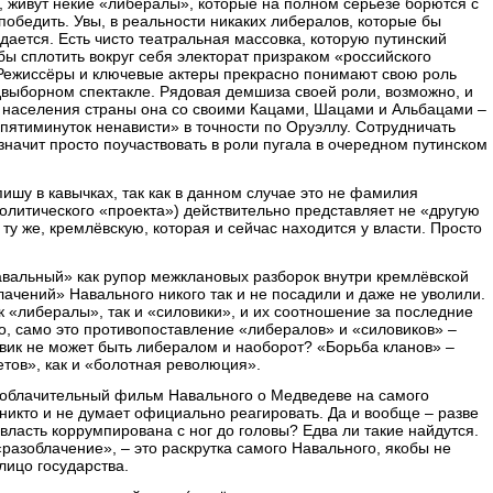
, живут некие «либералы», которые на полном серьёзе борются с
обедить. Увы, в реальности никаких либералов, которые бы
дается. Есть чисто театральная массовка, которую путинский
ы сплотить вокруг себя электорат призраком «российского
Режиссёры и ключевые актеры прекрасно понимают свою роль
двыборном спектакле. Рядовая демшиза своей роли, возможно, и
% населения страны она со своими Кацами, Шацами и Альбацами –
«пятиминуток ненависти» в точности по Оруэллу. Сотрудничать
значит просто поучаствовать в роли пугала в очередном путинском
ишу в кавычках, так как в данном случае это не фамилия
политического «проекта») действительно представляет не «другую
 ту же, кремлёвскую, которая и сейчас находится у власти. Просто
Навальный» как рупор межклановых разборок внутри кремлёвской
лачений» Навального никого так и не посадили и даже не уволили.
к «либералы», так и «силовики», и их соотношение за последние
го, само это противопоставление «либералов» и «силовиков» –
вик не может быть либералом и наоборот? «Борьба кланов» –
етов», как и «болотная революция».
зоблачительный фильм Навального о Медведеве на самого
 никто и не думает официально реагировать. Да и вообще – разве
 власть коррумпирована с ног до головы? Едва ли такие найдутся.
«разоблачение», – это раскрутка самого Навального, якобы не
лицо государства.