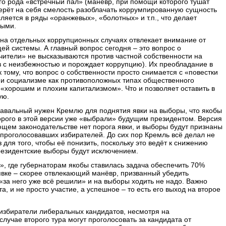
его рода «встречный пал» (манёвр, при помощи которого тушат
берёт на себя смелость разоблачать коррумпированную сущность
ляется в ряды «оранжевых», «болотных» и т.п., что делает
ными.
 на отдельных коррупционных случаях отвлекает внимание от
й системы. А главный вопрос сегодня – это вопрос о
чители» не высказываются против частной собственности на
аз с неизбежностью и порождает коррупцию). Их преобладание в
тому, что вопрос о собственности просто снимается с «повестки
е и социализме как противоположных типах общественного
«хорошим и плохим капитализмом». Что и позволяет оставить в
ую.
авальный нужен Кремлю для поднятия явки на выборы, что якобы
орого в этой версии уже «выбрали» будущим президентом. Версия
щем законодательстве нет порога явки, и выборы будут признаны
проголосовавших избирателей. До сих пор Кремль всё делал не
аз для того, чтобы её понизить, поскольку это ведёт к снижению
резидентские выборы будут исключением.
, где губернаторам якобы ставилась задача обеспечить 70%
явке – скорее отвлекающий манёвр, призванный убедить
 «за него уже всё решили» и на выборы ходить не надо. Важно
, и не просто участие, а успешное – то есть его выход на второе
и избиратели либеральных кандидатов, несмотря на
лучае второго тура могут проголосовать за кандидата от