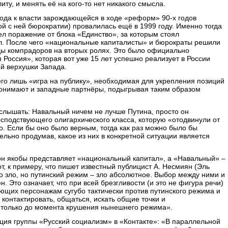
ту, и менять её на кого-то нет никакого смысла.
ода к власти зарождающейся в ходе «реформ» 90-х годов
й с ней бюрократии) провалилась ещё в 1999 году. Именно тогда
ел поражение от блока «Единство», за которым стоял
л. После чего «национальные капиталисты» и бюрократы решили
яды компрадоров на вторых ролях. Это было официально
оссия», которая вот уже 15 лет успешно реализует в России
ой верхушки Запада.
его лишь «игра на публику», необходимая для укрепления позиций
 понимают и западные партнёры, подыгрывая таким образом
услышать: Навальный ничем не лучше Путина, просто он
осподствующего олигархического класса, которую «отодвинули от
. Если бы оно было верным, тогда как раз можно было бы
ельно продумав, какое из них в конкретной ситуации является
 он якобы представляет «национальный капитал», а «Навальный» –
т, к примеру, что пишет известный публицист А. Несмиян (Эль
 зло, но путинский режим – зло абсолютное. Выбор между ними и
. Это означает, что при всей брезгливости (и это не фигура речи)
ющих персонажам сугубо тактически против путинского режима и
 контактировать, общаться, искать общие точки и
и только до момента крушения нынешнего режима».
ция группы «Русский социализм» в «Контакте»: «В параллельной