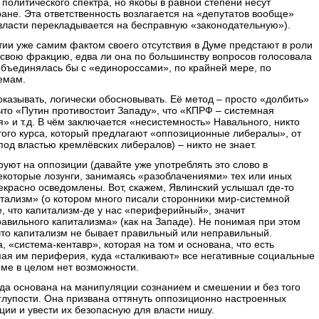
политического спектра, но якобы в равной степени несут
ране. Эта ответственность возлагается на «депутатов вообще»
власти перекладывается на бесправную «законодательную»).
ии уже самим фактом своего отсутствия в Думе предстают в роли
 свою фракцию, едва ли она по большинству вопросов голосовала
объединялась бы с «единороссами», по крайней мере, по
емам.
оказывать, логически обосновывать. Её метод – просто «долбить»
 что «Путин противостоит Западу», что «КПРФ – системная
» и т.д. В чём заключается «несистемность» Навального, никто
того курса, который предлагают «оппозиционные либералы», от
(под властью кремлёвских либералов) – никто не знает.
уют на оппозиции (давайте уже употреблять это слово в
екоторые лозунги, занимаясь «разоблачениями» тех или иных
рекрасно осведомлены. Вот, скажем, Явлинский услышал где-то
ализм» (о котором много писали сторонники мир-системной
е, что капитализм-де у нас «периферийный», значит
равильного капитализма» (как на Западе). Не понимая при этом
, что капитализм не бывает правильный или неправильный.
, «система-кентавр», которая на том и основана, что есть
мая им периферия, куда «сталкивают» все негативные социальные
еме в целом нет возможности.
да основана на манипуляции сознанием и смешении и без того
глупости. Она призвана оттянуть оппозиционно настроенных
ции и увести их безопасную для власти нишу.