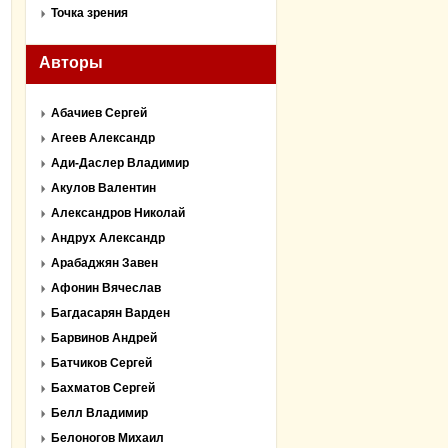
Точка зрения
Авторы
Абачиев Сергей
Агеев Александр
Ади-Даслер Владимир
Акулов Валентин
Александров Николай
Андрух Александр
Арабаджян Завен
Афонин Вячеслав
Багдасарян Варден
Барвинов Андрей
Батчиков Сергей
Бахматов Сергей
Белл Владимир
Белоногов Михаил