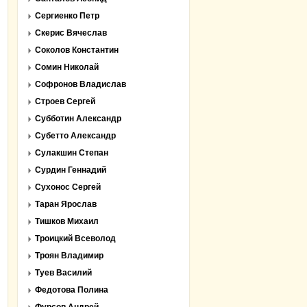
Сергиенко Петр
Скерис Вячеслав
Соколов Константин
Сомин Николай
Софронов Владислав
Строев Сергей
Субботин Александр
Субетто Александр
Сулакшин Степан
Сурдин Геннадий
Сухонос Сергей
Таран Ярослав
Тишков Михаил
Троицкий Всеволод
Троян Владимир
Туев Василий
Федотова Полина