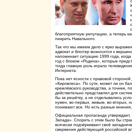
благоприятную репутацию, а теперь ка
пиарить Навального.
Так что мы имеем дело с ярко выраже
адвокат и блоггер возносится к верши
напоминает ситуацию 1999 года, когда 
год с блоком «Родина», которые предс
тогда главную роль играло телевидени
Интернета.
Пока нет ясности с правовой стороной
«Кировлеса». По сути, может ли он бал
кремлёвского руководства, а точнее, 
действительно представлял для систем
бы за решётку, а не отделывались усл
нужен, во-первых, живым, во-вторых, н
понимают все. Но есть разные мнения,
Официальная пропаганда утверждает, 
Запада». Спорить с этим было бы стран
всячески подчёркивают своё западниче
свержения действующей российской вла