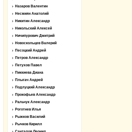
Назаров Валентин
Несмиян Анатолий
Никитин Александр
Никольский Алексей
Ничипурович Дмитрий
Новоскольцев Валерий
Песоцкий Андрей
Петров Александр
Петухов Павел
Пиккиева Диана
Плыгач Андрей
Подлуцкий Александр
Прокофьев Александр
Ральчук Александр
Роготнев Илья
Рыжков Василий
Рычков Кирилл
Санталов Леонид