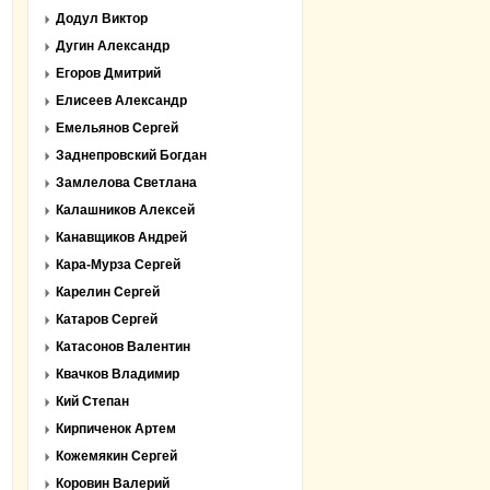
Додул Виктор
Дугин Александр
Егоров Дмитрий
Елисеев Александр
Емельянов Сергей
Заднепровский Богдан
Замлелова Светлана
Калашников Алексей
Канавщиков Андрей
Кара-Мурза Сергей
Карелин Сергей
Катаров Сергей
Катасонов Валентин
Квачков Владимир
Кий Степан
Кирпиченок Артем
Кожемякин Сергей
Коровин Валерий