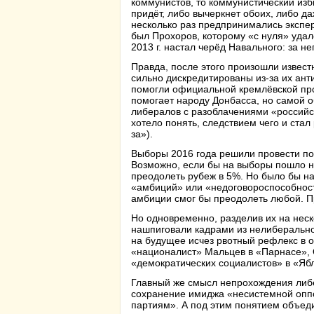
коммунистов, то коммунистический изб
придёт, либо вычеркнет обоих, либо д
несколько раз предпринимались экспер
был Прохоров, которому «с нуля» удал
2013 г. настал черёд Навального: за н
Правда, после этого произошли извест
сильно дискредитированы из-за их ант
помогли официальной кремлёвской проп
помогает народу Донбасса, но самой о
либералов с разоблачениями «российск
хотело понять, следствием чего и стал
за»).
Выборы 2016 года решили провести по
Возможно, если бы на выборы пошло не
преодолеть рубеж в 5%. Но было бы на
«амбиций» или «недоговороспособности
амбиции смог бы преодолеть любой. П
Но одновременно, разделив их на неск
нашпиговали кадрами из нелиберальног
на будущее исчез рвотный рефлекс в о
«националист» Мальцев в «Парнасе», 
«демократических социалистов» в «Ябло
Главный же смысл непрохождения либ
сохранение имиджа «несистемной опп
партиям». А под этим понятием объед