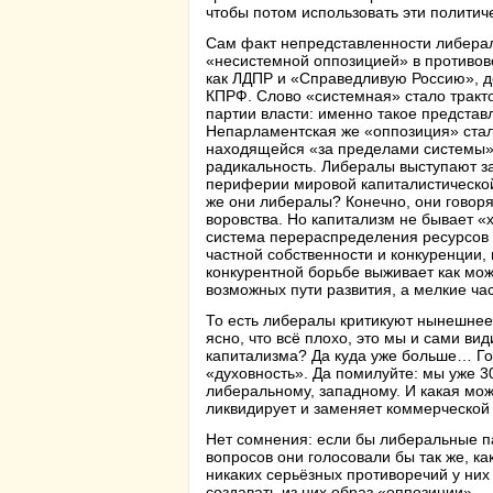
чтобы потом использовать эти политич
Сам факт непредставленности либерал
«несистемной оппозицией» в противов
как ЛДПР и «Справедливую Россию», де
КПРФ. Слово «системная» стало тракт
партии власти: именно такое представ
Непарламентская же «оппозиция» стал
находящейся «за пределами системы», 
радикальность. Либералы выступают за 
периферии мировой капиталистической с
же они либералы? Конечно, они говоря
воровства. Но капитализм не бывает 
система перераспределения ресурсов о
частной собственности и конкуренции,
конкурентной борьбе выживает как може
возможных пути развития, а мелкие ча
То есть либералы критикуют нынешнее 
ясно, что всё плохо, это мы и сами ви
капитализма? Да куда уже больше… Говор
«духовность». Да помилуйте: мы уже 30
либеральному, западному. И какая мож
ликвидирует и заменяет коммерческой 
Нет сомнения: если бы либеральные п
вопросов они голосовали бы так же, к
никаких серьёзных противоречий у них н
создавать из них образ «оппозиции».