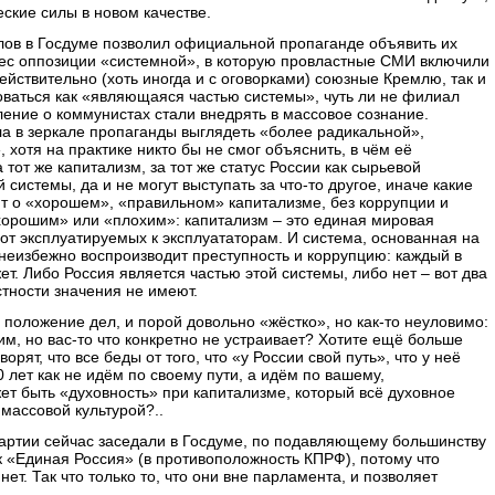
еские силы в новом качестве.
ов в Госдуме позволил официальной пропаганде объявить их
ес оппозиции «системной», в которую провластные СМИ включили
йствительно (хоть иногда и с оговорками) союзные Кремлю, так и
оваться как «являющаяся частью системы», чуть ли не филиал
ление о коммунистах стали внедрять в массовое сознание.
а в зеркале пропаганды выглядеть «более радикальной»,
хотя на практике никто бы не смог объяснить, в чём её
тот же капитализм, за тот же статус России как сырьевой
истемы, да и не могут выступать за что-то другое, иначе какие
т о «хорошем», «правильном» капитализме, без коррупции и
«хорошим» или «плохим»: капитализм – это единая мировая
т эксплуатируемых к эксплуататорам. И система, основанная на
 неизбежно воспроизводит преступность и коррупцию: каждый в
т. Либо Россия является частью этой системы, либо нет – вот два
стности значения не имеют.
положение дел, и порой довольно «жёстко», но как-то неуловимо:
дим, но вас-то что конкретно не устраивает? Хотите ещё больше
ят, что все беды от того, что «у России свой путь», что у неё
 лет как не идём по своему пути, а идём по вашему,
ет быть «духовность» при капитализме, который всё духовное
массовой культурой?..
артии сейчас заседали в Госдуме, по подавляющему большинству
ак «Единая Россия» (в противоположность КПРФ), потому что
ет. Так что только то, что они вне парламента, и позволяет