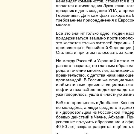
ненавидят коммунистов, стремятся в
является антизападник Лукашенко, гот
праздник в день создания УПА, а премь
Германию». Да и сам факт выхода на 
требованием присоединения к Евросоюз
многом.
Всё это значит только одно: людей нас
придерживаться взаимно противоположн
это касается только жителей Украины. 
проявляется в Российской Федерации 
Сталина и при этом голосовать за капи
Но между Россией и Украиной в этом 
разного возраста, но главным образом 
рода в течение многих лет, занимались
правительство, с детства накачивающ
пропагандой. В России же официальная
и объективные причины: социально-эко
нефти и газа всё же не доходила до та
уже говорилось, ушла в «частную жизнь
Всё это проявилось в Донбассе. Как н
не молодёжь, а люди среднего и даже 
и к добровольцам из Российской Федер
боевых действий в Чечне, Абхазии, При
успевшие получить образование и сфо
40-50 лет, возраст расцвета: ещё есть