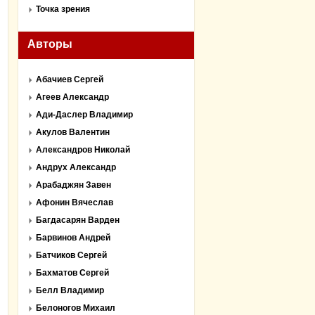
Точка зрения
Авторы
Абачиев Сергей
Агеев Александр
Ади-Даслер Владимир
Акулов Валентин
Александров Николай
Андрух Александр
Арабаджян Завен
Афонин Вячеслав
Багдасарян Варден
Барвинов Андрей
Батчиков Сергей
Бахматов Сергей
Белл Владимир
Белоногов Михаил