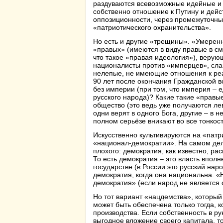
раздуваются всевозможные идейные и 
собственно отношение к Путину и дей
оппозиционности, через промежуточны
«патриотического охранительства».
Но есть и другие «трещины». «Умерен
«правых» (имеются в виду правые в с
что такое «правая идеология»), верую
националисты против «имперцев», сл
нелепые, не имеющие отношения к реа
90 лет после окончания Гражданской 
без империи (при том, что империя –
русского народа)? Какие такие «прав
общество (это ведь уже получаются лев
одни верят в одного Бога, другие – в н
полном серьёзе вникают во все тонкост
Искусственно культивируются на «патр
«национал-демократии». На самом дел
плохого: демократия, как известно, ра
То есть демократия – это власть впол
государстве (в России это русский нар
демократия, когда она национальна. «
демократия» (если народ не является 
Но тот вариант «нацдемства», который 
может быть обеспечена только тогда, к
производства. Если собственность в ру
выгодное вложение своего капитала, т