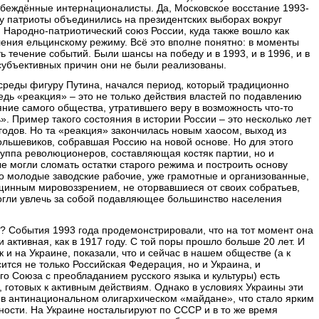
убеждённые интернационалисты. Да, Московское восстание 1993-
ду патриоты объединились на президентских выборах вокруг
н Народно-патриотический союз России, куда также вошло как
ления ельцинскому режиму. Всё это вполне понятно: в моменты
ь течение событий. Были шансы на победу и в 1993, и в 1996, и в
 субъективных причин они не были реализованы.
среды фигуру Путина, начался период, который традиционно
дь «реакция» – это не только действия властей по подавлению
яние самого общества, утратившего веру в возможность что-то
. Пример такого состояния в истории России – это несколько лет
одов. Но та «реакция» закончилась новым хаосом, выход из
ольшевиков, собравшая Россию на новой основе. Но для этого
руппа революционеров, составляющая костяк партии, но и
ые могли сломать остатки старого режима и построить основу
это молодые заводские рабочие, уже грамотные и организованные,
бщинным мировоззрением, не оторвавшиеся от своих собратьев,
огли увлечь за собой подавляющее большинство населения
и? События 1993 года продемонстрировали, что на тот момент она
и активная, как в 1917 году. С той поры прошло больше 20 лет. И
ак и на Украине, показали, что и сейчас в нашем обществе (а к
ится не только Российская Федерация, но и Украина, и
го Союза с преобладанием русского языка и культуры) есть
 готовых к активным действиям. Однако в условиях Украины эти
 в антинациональном олигархическом «майдане», что стало ярким
сти. На Украине ностальгируют по СССР и в то же время