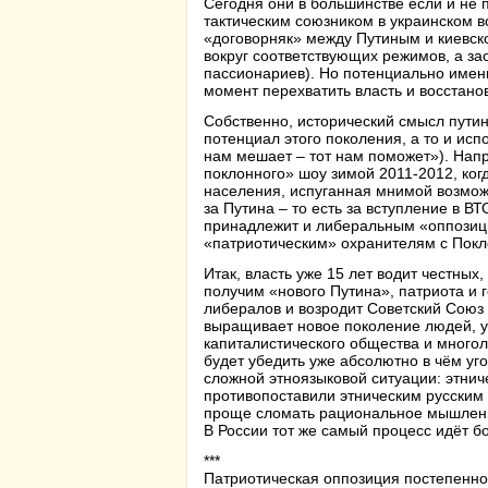
Сегодня они в большинстве если и не 
тактическим союзником в украинском в
«договорняк» между Путиным и киевск
вокруг соответствующих режимов, а за
пассионариев). Но потенциально именн
момент перехватить власть и восстанов
Собственно, исторический смысл путин
потенциал этого поколения, а то и исп
нам мешает – тот нам поможет»). Напр
поклонного» шоу зимой 2011-2012, ког
населения, испуганная мнимой возмож
за Путина – то есть за вступление в 
принадлежит и либеральным «оппозици
«патриотическим» охранителям с Покл
Итак, власть уже 15 лет водит честных,
получим «нового Путина», патриота и г
либералов и возродит Советский Союз –
выращивает новое поколение людей, уж
капиталистического общества и многол
будет убедить уже абсолютно в чём уго
сложной этноязыковой ситуации: этнич
противопоставили этническим русским 
проще сломать рациональное мышление
В России тот же самый процесс идёт б
***
Патриотическая оппозиция постепенно,