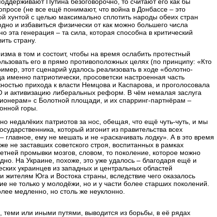
поддерживают Путина безоговорочно, то считают его как бы
опросе (не все ещё понимают, что война в Донбассе – это
ой хунтой с целью максимально сплотить народы обеих стран
одно и избавиться физически от как можно большего числа
о эта генерация – та сила, которая способна в критический
ить страну.
изма в том и состоит, чтобы на время ослабить протестный
ользовать его в прямо противоположных целях (по принципу: «Кто
имер, этот сценарий удалось реализовать в ходе «болотно-
да именно патриотически, просоветски настроенная часть
ностью прихода к власти Немцова и Каспарова, и проголосовала
ВТО и активизацию либеральных реформ. В чём немалая заслуга
онерам» с Болотной площади, и их спарринг-партнёрам –
онной горы.
 но недалёких патриотов за нос, обещая, что ещё чуть-чуть, и мы
осударственника, который изгонит из правительства всех
 главное, ему не мешать и не «раскачивать лодку». А в это время
е не заставших советского строя, воспитанных в рамках
етней промывки мозгов, словом, то поколение, которое можно
дно. На Украине, похоже, это уже удалось – благодаря ещё и
еских украинцев из западных и центральных областей
и жителям Юга и Востока страны, вследствие чего оказалось
 не только у молодёжи, но и у части более старших поколений.
олее медленно, но столь же неуклонно.
 теми или иными путями, выводится из борьбы, в её рядах