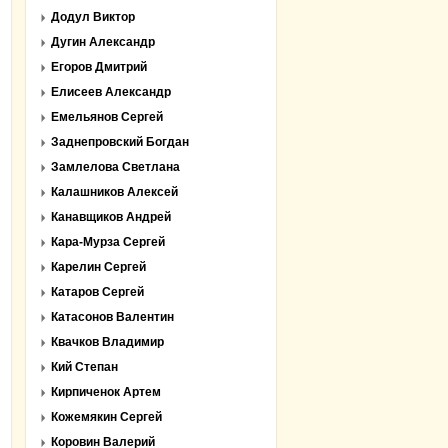
Додул Виктор
Дугин Александр
Егоров Дмитрий
Елисеев Александр
Емельянов Сергей
Заднепровский Богдан
Замлелова Светлана
Калашников Алексей
Канавщиков Андрей
Кара-Мурза Сергей
Карелин Сергей
Катаров Сергей
Катасонов Валентин
Квачков Владимир
Кий Степан
Кирпиченок Артем
Кожемякин Сергей
Коровин Валерий