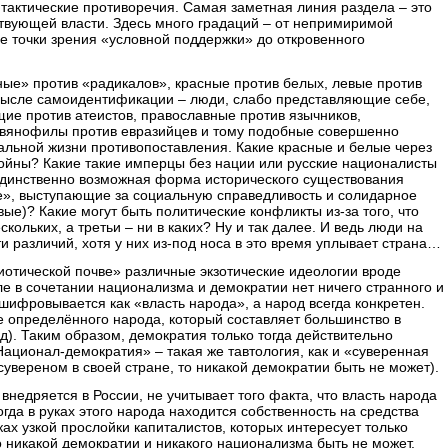
тактические противоречия. Самая заметная линия раздела – это
ствующей власти. Здесь много градаций – от непримиримой
е точки зрения «условной поддержки» до откровенного
ные» против «радикалов», красные против белых, левые против
мысле самоидентификации – люди, слабо представляющие себе,
щие против атеистов, православные против язычников,
авянофилы против евразийцев и тому подобные совершенно
льной жизни противопоставления. Какие красные и белые через
войны? Какие такие имперцы без нации или русские националисты
 единственно возможная форма исторического существования
ые», выступающие за социальную справедливость и солидарное
ые)? Какие могут быть политические конфликты из-за того, что
ескольких, а третьи – ни в каких? Ну и так далее. И ведь люди на
и различий, хотя у них из-под носа в это время уплывает страна…
иотической почве» различные экзотические идеологии вроде
е в сочетании национализма и демократии нет ничего странного и
сшифровывается как «власть народа», а народ всегда конкретен.
не определённого народа, который составляет большинство в
од). Таким образом, демократия только тогда действительно
Национал-демократия» – такая же тавтология, как и «суверенная
сувереном в своей стране, то никакой демократии быть не может).
внедряется в России, не учитывает того факта, что власть народа
огда в руках этого народа находится собственность на средства
ках узкой прослойки капиталистов, которых интересует только
о никакой демократии и никакого национализма быть не может.