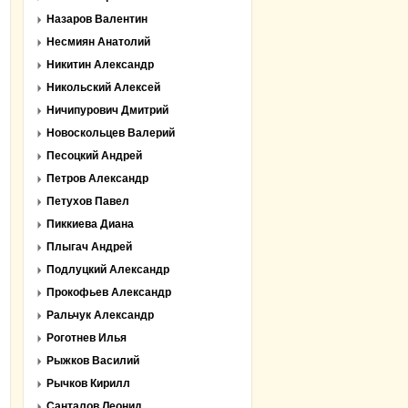
Назаров Валентин
Несмиян Анатолий
Никитин Александр
Никольский Алексей
Ничипурович Дмитрий
Новоскольцев Валерий
Песоцкий Андрей
Петров Александр
Петухов Павел
Пиккиева Диана
Плыгач Андрей
Подлуцкий Александр
Прокофьев Александр
Ральчук Александр
Роготнев Илья
Рыжков Василий
Рычков Кирилл
Санталов Леонид