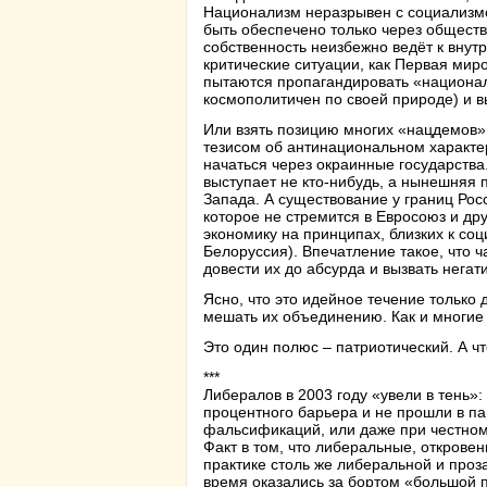
Национализм неразрывен с социализмом
быть обеспечено только через обществ
собственность неизбежно ведёт к внут
критические ситуации, как Первая ми
пытаются пропагандировать «национал
космополитичен по своей природе) и в
Или взять позицию многих «нацдемов»
тезисом об антинациональном характер
начаться через окраинные государства
выступает не кто-нибудь, а нынешняя
Запада. А существование у границ Рос
которое не стремится в Евросоюз и др
экономику на принципах, близких к соц
Белоруссия). Впечатление такое, что ч
довести их до абсурда и вызвать нега
Ясно, что это идейное течение только 
мешать их объединению. Как и многие 
Это один полюс – патриотический. А 
***
Либералов в 2003 году «увели в тень»
процентного барьера и не прошли в па
фальсификаций, или даже при честном 
Факт в том, что либеральные, открове
практике столь же либеральной и про
время оказались за бортом «большой п