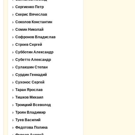
Сергиенко Петр
Скерис Вячеслав
Соколов Константин
Сомин Николай
Софронов Владислав
Строев Сергей
Субботин Александр
Субетто Александр
Сулакшин Степан
Сурдин Геннадий
Сухонос Сергей
Таран Ярослав
Тишков Михаил
Троицкий Всеволод
Троян Владимир
Туев Василий
Федотова Полина