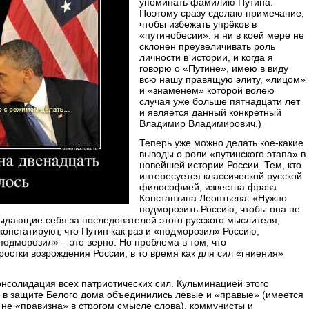
упоминать фамилию Путина.
Поэтому сразу сделаю примечание,
чтобы избежать упрёков в
«путинобесии»: я ни в коей мере не
склонен преувеличивать роль
личности в истории, и когда я
говорю о «Путине», имею в виду
всю нашу правящую элиту, «лицом»
и «знаменем» которой волею
случая уже больше пятнадцати лет
и является данный конкретный
Владимир Владимирович.)
Теперь уже можно делать кое-какие
выводы о роли «путинского этапа» в
новейшей истории России. Тем, кто
интересуется классической русской
философией, известна фраза
Константина Леонтьева: «Нужно
подморозить Россию, чтобы она не
ыдающие себя за последователей этого русского мыслителя,
констатируют, что Путин как раз и «подморозил» Россию,
подморозил» – это верно. Но проблема в том, что
остки возрождения России, в то время как для сил «гниения»
онсолидация всех патриотических сил. Кульминацией этого
да в защите Белого дома объединились левые и «правые» (имеется
 не «правизна» в строгом смысле слова), коммунисты и