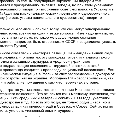
 Евросоюз, но самым популярным зарубежным лидером там
овятся к празднованию 70-летия Победы, но при этом учреждают
ер-министр говорит о «вторжении советских войск на Украину и в
Майдан под националистическими лозунгами и одновременно с
у (то есть утраты национального суверенитета) говорит о
только ошеломили и сбили с толку, что они могут одновременно
ых точек зрения на одни и те же вопросы. И не надо думать, что
Пусть и не так ярко, но такое же расщепление сознания
(можно, например, быть сторонником СССР и социализма, уважать
талиста Путина).
смысле оказалась и некоторая разница. На «майдан» вышли люди
молодёжь, что понятно: эту молодёжь готовили к акциям такого
 этим и западные структуры, и «родное» украинское
ее подрастающее поколение антирусской и антисоветской
 пропаганда сводится к проповеди социальной пассивности. Есть
номическая ситуация в России за счёт распределения доходов от
кой остроты, как на Украине. Молодёжь РФ «расслабилась» и, как
» и работу, не помышляя о каких-то переменах в стране.
еоднократно указывалось, костяк ополчения Новороссии составила
старшего поколения. Это относится как к местному населению, так
ации. Есть среди них и ветераны событий 1993 года, участники
днестровье и т.д. То есть это люди, не только родившиеся, но и
рмироваться как личности ещё в Советском Союзе. Сейчас им по
 силы, уже есть жизненный опыт и мудрость.