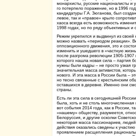
монархисты, русские националисты и 
го потерпело поражение, но в 1996 го
кандидатуры Г.А. Зюганова, был созда
левое, так и «правое» крыло сопротив
хаоса всегда есть возможность изменит
1998 годах, но по ряду объективных и
Режим укрепился и выдвинул из своей 
можно назвать «периодом реакции». Ве
оппозиционного движения, это и состо
изменить и ушедшего в «частную жизнь»
после разгрома революции 1905-1907 г
которого нашла новая сила – партия б
нужны были кадры – не просто узкая г
значительная масса активистов, котор
нового. И эта масса в России была – 
но тесно связанные с крестьянским о
оставшихся в деревне. Именно они см
страны.
Есть ли эта сила в сегодняшней Росси
была, хоть и не столь многочисленная 
вот события 2014 года, как в России, т
«нашему» обществу, разумеется, относ
Белоруссия, и другие осколки Советско
некоторая масса пассионариев, людей,
действия оказались сведены к участию
проявлением расщепления рационально