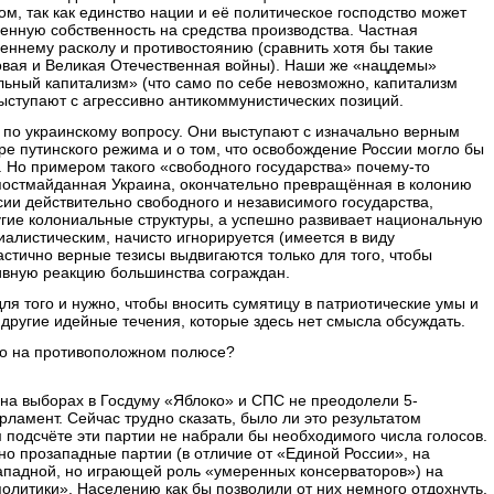
, так как единство нации и её политическое господство может
енную собственность на средства производства. Частная
реннему расколу и противостоянию (сравнить хотя бы такие
ровая и Великая Отечественная войны). Наши же «нацдемы»
ьный капитализм» (что само по себе невозможно, капитализм
ыступают с агрессивно антикоммунистических позиций.
 по украинскому вопросу. Они выступают с изначально верным
е путинского режима и о том, что освобождение России могло бы
. Но примером такого «свободного государства» почему-то
 постмайданная Украина, окончательно превращённая в колонию
сии действительно свободного и независимого государства,
угие колониальные структуры, а успешно развивает национальную
иалистическим, начисто игнорируется (имеется в виду
астично верные тезисы выдвигаются только для того, чтобы
тивную реакцию большинства сограждан.
для того и нужно, чтобы вносить сумятицу в патриотические умы и
другие идейные течения, которые здесь нет смысла обсуждать.
что на противоположном полюсе?
: на выборах в Госдуму «Яблоко» и СПС не преодолели 5-
рламент. Сейчас трудно сказать, было ли это результатом
подсчёте эти партии не набрали бы необходимого числа голосов.
нно прозападные партии (в отличие от «Единой России», на
западной, но играющей роль «умеренных консерваторов») на
олитики». Населению как бы позволили от них немного отдохнуть,